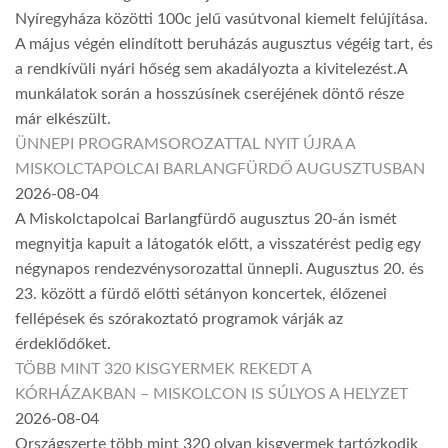
Nyíregyháza közötti 100c jelű vasútvonal kiemelt felújítása.
A május végén elindított beruházás augusztus végéig tart, és
a rendkívüli nyári hőség sem akadályozta a kivitelezést.A
munkálatok során a hosszúsínek cseréjének döntő része
már elkészült.
ÜNNEPI PROGRAMSOROZATTAL NYIT ÚJRA A
MISKOLCTAPOLCAI BARLANGFÜRDŐ AUGUSZTUSBAN
2026-08-04
A Miskolctapolcai Barlangfürdő augusztus 20-án ismét
megnyitja kapuit a látogatók előtt, a visszatérést pedig egy
négynapos rendezvénysorozattal ünnepli. Augusztus 20. és
23. között a fürdő előtti sétányon koncertek, élőzenei
fellépések és szórakoztató programok várják az
érdeklődőket.
TÖBB MINT 320 KISGYERMEK REKEDT A
KÓRHÁZAKBAN – MISKOLCON IS SÚLYOS A HELYZET
2026-08-04
Országszerte több mint 320 olyan kisgyermek tartózkodik