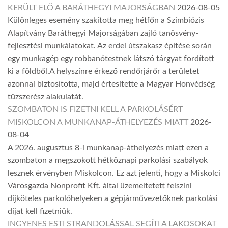
KERÜLT ELŐ A BARÁTHEGYI MAJORSÁGBAN
2026-08-05
Különleges esemény szakította meg hétfőn a Szimbiózis
Alapítvány Baráthegyi Majorságában zajló tanösvény-
fejlesztési munkálatokat. Az erdei útszakasz építése során
egy munkagép egy robbanótestnek látszó tárgyat fordított
ki a földből.A helyszínre érkező rendőrjárőr a területet
azonnal biztosította, majd értesítette a Magyar Honvédség
tűzszerész alakulatát.
SZOMBATON IS FIZETNI KELL A PARKOLÁSÉRT
MISKOLCON A MUNKANAP-ÁTHELYEZÉS MIATT
2026-
08-04
A 2026. augusztus 8-i munkanap-áthelyezés miatt ezen a
szombaton a megszokott hétköznapi parkolási szabályok
lesznek érvényben Miskolcon. Ez azt jelenti, hogy a Miskolci
Városgazda Nonprofit Kft. által üzemeltetett felszíni
díjköteles parkolóhelyeken a gépjárművezetőknek parkolási
díjat kell fizetniük.
INGYENES ESTI STRANDOLÁSSAL SEGÍTI A LAKOSOKAT