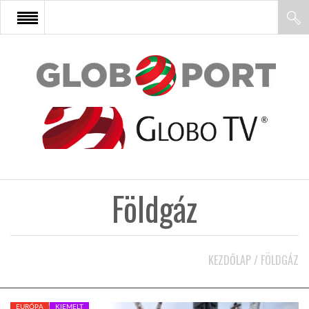
FŐOLDAL
AFRIKA
EURÓPA
Földgáz
ÁZSIA
ÉSZAK-AMERIKA
KEZDŐLAP
/
FÖLDGÁZ
LATIN-AMERIKA
EURÓPA
KIEMELT