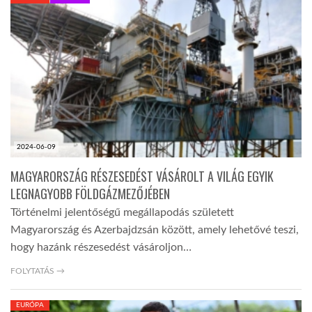
KÖZEL-KELET
AUSZTRÁLIA
A VILÁG ITTHON
2024-06-09
MÉDIA
MAGYARORSZÁG RÉSZESEDÉST VÁSÁROLT A VILÁG EGYIK
LEGNAGYOBB FÖLDGÁZMEZŐJÉBEN
Történelmi jelentőségű megállapodás született
Magyarország és Azerbajdzsán között, amely lehetővé teszi,
hogy hazánk részesedést vásároljon…
GLOBOTV BP
FOLYTATÁS →
HÍR3D
EURÓPA