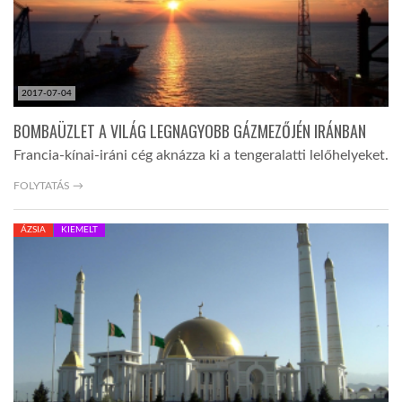
2017-07-04
BOMBAÜZLET A VILÁG LEGNAGYOBB GÁZMEZŐJÉN IRÁNBAN
Francia-kínai-iráni cég aknázza ki a tengeralatti lelőhelyeket.
FOLYTATÁS →
ÁZSIA
KIEMELT