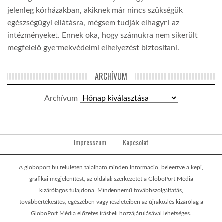
jelenleg kórházakban, akiknek már nincs szükségük
egészségügyi ellátásra, mégsem tudják elhagyni az
intézményeket. Ennek oka, hogy számukra nem sikerült
megfelelő gyermekvédelmi elhelyezést biztosítani.
ARCHÍVUM
Archívum
Impresszum
Kapcsolat
A globoport.hu felületén található minden információ, beleértve a képi,
grafikai megjelenítést, az oldalak szerkezetét a GloboPort Média
kizárólagos tulajdona. Mindennemű továbbszolgáltatás,
továbbértékesítés, egészében vagy részleteiben az újraközlés kizárólag a
GloboPort Média előzetes írásbeli hozzájárulásával lehetséges.