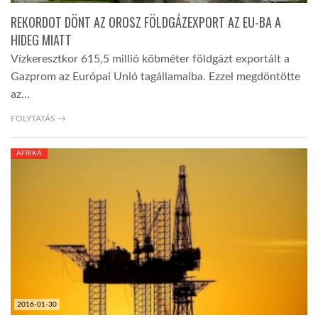
REKORDOT DÖNT AZ OROSZ FÖLDGÁZEXPORT AZ EU-BA A
HIDEG MIATT
Vízkeresztkor 615,5 millió köbméter földgázt exportált a
Gazprom az Európai Unió tagállamaiba. Ezzel megdöntötte
az…
FOLYTATÁS →
AFRIKA
2016-01-30