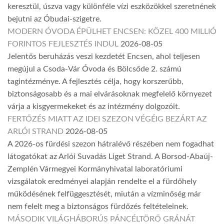
keresztül, úszva vagy különféle vízi eszközökkel szeretnének
bejutni az Óbudai-szigetre.
MODERN ÓVODA ÉPÜLHET ENCSEN: KÖZEL 400 MILLIÓ
FORINTOS FEJLESZTÉS INDUL
2026-08-05
Jelentős beruházás veszi kezdetét Encsen, ahol teljesen
megújul a Csoda-Vár Óvoda és Bölcsőde 2. számú
tagintézménye. A fejlesztés célja, hogy korszerűbb,
biztonságosabb és a mai elvárásoknak megfelelő környezet
várja a kisgyermekeket és az intézmény dolgozóit.
FERTŐZÉS MIATT AZ IDEI SZEZON VÉGÉIG BEZÁRT AZ
ARLÓI STRAND
2026-08-05
A 2026-os fürdési szezon hátralévő részében nem fogadhat
látogatókat az Arlói Suvadás Liget Strand. A Borsod-Abaúj-
Zemplén Vármegyei Kormányhivatal laboratóriumi
vizsgálatok eredményei alapján rendelte el a fürdőhely
működésének felfüggesztését, miután a vízminőség már
nem felelt meg a biztonságos fürdőzés feltételeinek.
MÁSODIK VILÁGHÁBORÚS PÁNCÉLTÖRŐ GRÁNÁT