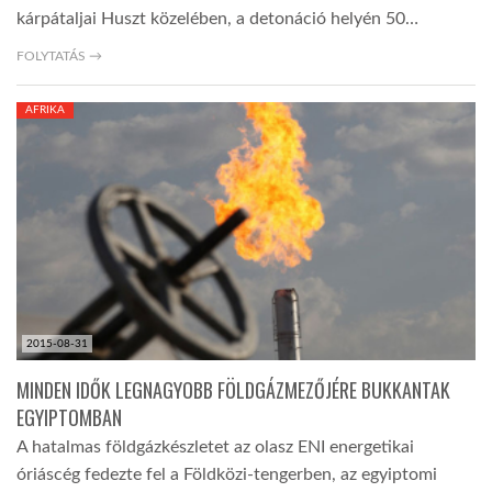
kárpátaljai Huszt közelében, a detonáció helyén 50…
FOLYTATÁS →
AFRIKA
2015-08-31
MINDEN IDŐK LEGNAGYOBB FÖLDGÁZMEZŐJÉRE BUKKANTAK
EGYIPTOMBAN
A hatalmas földgázkészletet az olasz ENI energetikai
óriáscég fedezte fel a Földközi-tengerben, az egyiptomi