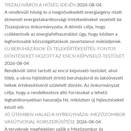
TISZAÚJVÁROS A HŐSÉG IDEJÉN
2026-08-04
A rendkívüli hőség és a megnövekedett energiaigény miatt
átmeneti energiatakarékossági intézkedéseket vezetett be
Tiszaújváros önkormányzata. A döntés célja, hogy
csökkentsék az energiafelhasználást úgy, hogy közben a
legfontosabb közszolgáltatások zavartalanul működjenek.
ÚJ BERUHÁZÁSOK ÉS TELEKÉRTÉKESÍTÉS: FONTOS
DÖNTÉSEKET HOZOTT AZ ENCSI KÉPVISELŐ-TESTÜLET
2026-08-04
Rendkívüli ülést tartott az encsi képviselő-testület, ahol
több, a város fejlődését érintő beruházásról és lakóövezeti
telkek értékesítéséről született döntés. Az önkormányzat
célja, hogy a rendelkezésre álló forrásokat a lehető
leghatékonyabban használja fel, miközben új fejlesztéseket
készít elő.
JÓ ÜTEMBEN HALAD A NYÍREGYHÁZA–MEZŐZOMBOR
VASÚTVONAL KORSZERŰSÍTÉSE
2026-08-04
A terveknek megfelelően zajlik a Mezőzombor és