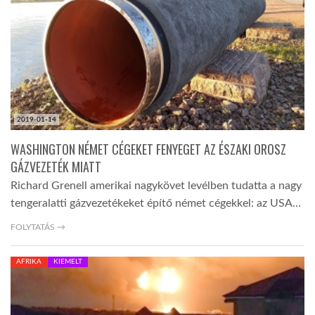
LATIMO.HU
GLOBOBOOK
2019-01-14
WASHINGTON NÉMET CÉGEKET FENYEGET AZ ÉSZAKI OROSZ
GÁZVEZETÉK MIATT
Richard Grenell amerikai nagykövet levélben tudatta a nagy
tengeralatti gázvezetékeket építő német cégekkel: az USA…
FOLYTATÁS →
AFRIKA
KIEMELT