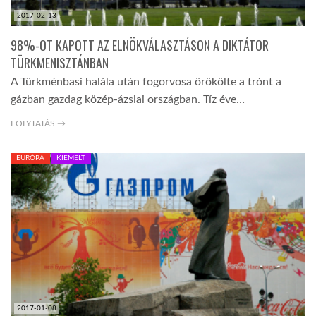
2017-02-13
98%-OT KAPOTT AZ ELNÖKVÁLASZTÁSON A DIKTÁTOR
TÜRKMENISZTÁNBAN
A Türkménbasi halála után fogorvosa örökölte a trónt a
gázban gazdag közép-ázsiai országban. Tíz éve…
FOLYTATÁS →
EURÓPA
KIEMELT
2017-01-08