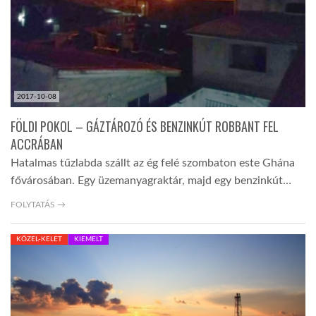
2017-10-08
FÖLDI POKOL – GÁZTÁROZÓ ÉS BENZINKÚT ROBBANT FEL
ACCRÁBAN
Hatalmas tűzlabda szállt az ég felé szombaton este Ghána
fővárosában. Egy üzemanyagraktár, majd egy benzinkút…
FOLYTATÁS →
KÖZEL-KELET
KIEMELT