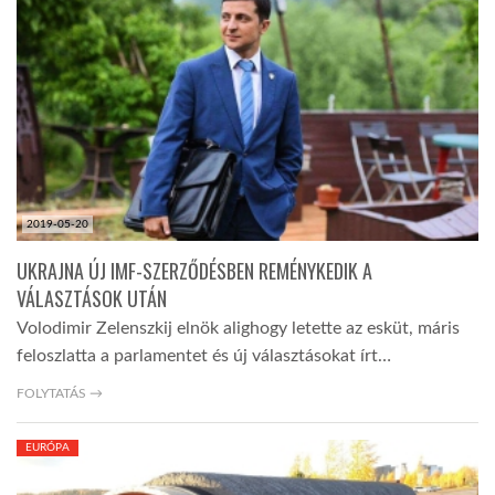
TROPICALMAGAZIN
GLOBOTV
AFRIKA TUDÁSTÁR
2019-05-20
A NAP SZÉPE
UKRAJNA ÚJ IMF-SZERZŐDÉSBEN REMÉNYKEDIK A
VÁLASZTÁSOK UTÁN
Volodimir Zelenszkij elnök alighogy letette az esküt, máris
LINKTR.EE
feloszlatta a parlamentet és új választásokat írt…
FOLYTATÁS →
GLOBOZSARU
EURÓPA
DOBRAVERO.HU