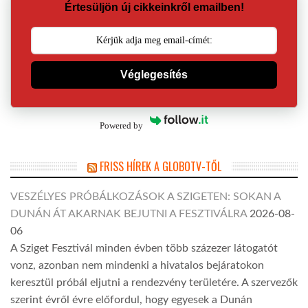
Értesüljön új cikkeinkről emailben!
Véglegesítés
Powered by
FRISS HÍREK A GLOBOTV-TŐL
VESZÉLYES PRÓBÁLKOZÁSOK A SZIGETEN: SOKAN A
DUNÁN ÁT AKARNAK BEJUTNI A FESZTIVÁLRA
2026-08-
06
A Sziget Fesztivál minden évben több százezer látogatót
vonz, azonban nem mindenki a hivatalos bejáratokon
keresztül próbál eljutni a rendezvény területére. A szervezők
szerint évről évre előfordul, hogy egyesek a Dunán