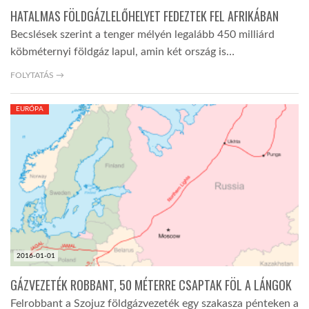
HATALMAS FÖLDGÁZLELŐHELYET FEDEZTEK FEL AFRIKÁBAN
Becslések szerint a tenger mélyén legalább 450 milliárd
köbméternyi földgáz lapul, amin két ország is…
FOLYTATÁS →
EURÓPA
2016-01-01
GÁZVEZETÉK ROBBANT, 50 MÉTERRE CSAPTAK FÖL A LÁNGOK
Felrobbant a Szojuz földgázvezeték egy szakasza pénteken a