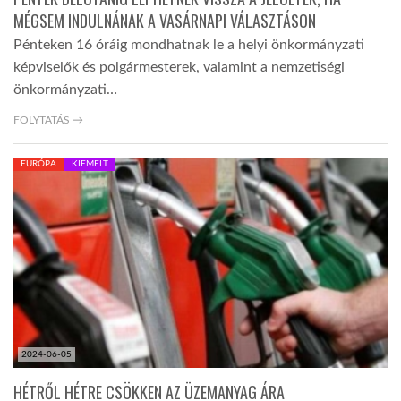
MÉGSEM INDULNÁNAK A VASÁRNAPI VÁLASZTÁSON
Pénteken 16 óráig mondhatnak le a helyi önkormányzati
képviselők és polgármesterek, valamint a nemzetiségi
önkormányzati…
FOLYTATÁS →
EURÓPA
KIEMELT
2024-06-05
HÉTRŐL HÉTRE CSÖKKEN AZ ÜZEMANYAG ÁRA