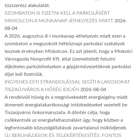
tűzszerész alakulatát.
SZOMBATON IS FIZETNI KELL A PARKOLÁSÉRT
MISKOLCON A MUNKANAP-ÁTHELYEZÉS MIATT
2026-
08-04
A 2026. augusztus 8-i munkanap-áthelyezés miatt ezen a
szombaton a megszokott hétköznapi parkolási szabályok
lesznek érvényben Miskolcon. Ez azt jelenti, hogy a Miskolci
Városgazda Nonprofit Kft. által üzemeltetett felszíni
díjköteles parkolóhelyeken a gépjárművezetőknek parkolási
díjat kell fizetniük.
INGYENES ESTI STRANDOLÁSSAL SEGÍTI A LAKOSOKAT
TISZAÚJVÁROS A HŐSÉG IDEJÉN
2026-08-04
A rendkívüli hőség és a megnövekedett energiaigény miatt
átmeneti energiatakarékossági intézkedéseket vezetett be
Tiszaújváros önkormányzata. A döntés célja, hogy
csökkentsék az energiafelhasználást úgy, hogy közben a
legfontosabb közszolgáltatások zavartalanul működjenek.
ÚJ BERUHÁZÁSOK ÉS TELEKÉRTÉKESÍTÉS: FONTOS