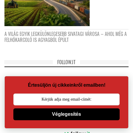
A VILÁG EGYIK LEGKÜLÖNLEGESEBB SIVATAGI VÁROSA – AHOL MÉG A
FELHŐKARCOLÓ IS AGYAGBÓL ÉPÜLT
FOLLOW.IT
Értesüljön új cikkeinkről emailben!
Véglegesítés