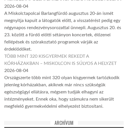
2026-08-04
A Miskolctapolcai Barlangfürdő augusztus 20-án ismét
megnyitja kapuit a látogatók előtt, a visszatérést pedig egy
négynapos rendezvénysorozattal ünnepli. Augusztus 20. és
23. között a fürdő előtti sétányon koncertek, élőzenei
fellépések és szórakoztató programok várják az
érdeklődőket.
TÖBB MINT 320 KISGYERMEK REKEDT A
KÓRHÁZAKBAN – MISKOLCON IS SÚLYOS A HELYZET
2026-08-04
Országszerte több mint 320 olyan kisgyermek tartózkodik
jelenleg kórházakban, akiknek már nincs szükségük
egészségügyi ellátásra, mégsem tudják elhagyni az
intézményeket. Ennek oka, hogy számukra nem sikerült
megfelelő gyermekvédelmi elhelyezést biztosítani.
ARCHÍVUM