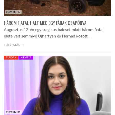
2024-08-17
HÁROM FIATAL HALT MEG EGY FÁNAK CSAPÓDVA
Augusztus 12-én egy tragikus baleset miatt három fiatal
élete vált semmivé Újhartyán és Hernád között.…
FOLYTATÁS →
EURÓPA
KIEMELT
2024-07-31