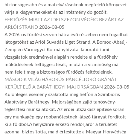
biztonságosabb és a mai elvárásoknak megfelelő környezet
várja a kisgyermekeket és az intézmény dolgozóit.
FERTŐZÉS MIATT AZ IDEI SZEZON VÉGÉIG BEZÁRT AZ
ARLÓI STRAND
2026-08-05
A 2026-os fürdési szezon hátralévő részében nem fogadhat
látogatókat az Arlói Suvadás Liget Strand. A Borsod-Abaúj-
Zemplén Vármegyei Kormányhivatal laboratóriumi
vizsgálatok eredményei alapján rendelte el a fürdőhely
működésének felfüggesztését, miután a vízminőség már
nem felelt meg a biztonságos fürdőzés feltételeinek.
MÁSODIK VILÁGHÁBORÚS PÁNCÉLTÖRŐ GRÁNÁT
KERÜLT ELŐ A BARÁTHEGYI MAJORSÁGBAN
2026-08-05
Különleges esemény szakította meg hétfőn a Szimbiózis
Alapítvány Baráthegyi Majorságában zajló tanösvény-
fejlesztési munkálatokat. Az erdei útszakasz építése során
egy munkagép egy robbanótestnek látszó tárgyat fordított
ki a földből.A helyszínre érkező rendőrjárőr a területet
azonnal biztosította, majd értesítette a Magyar Honvédség