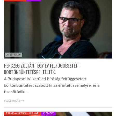
KÖZEL-KELET
AUSZTRÁLIA
A VILÁG ITTHON
2025-10-09
MÉDIA
HERCZEG ZOLTÁNT EGY ÉV FELFÜGGESZTETT
BÖRTÖNBÜNTETÉSRE ÍTÉLTÉK.
A Budapesti IV. kerületi bíróság felfüggesztett
börtönbüntetést szabott ki az érintett személyre. és a
tizenötödik.…
GLOBOTV BP
FOLYTATÁS →
HÍR3D
ÉSZAK-AMERIKA - BULVÁR
KIEMELT