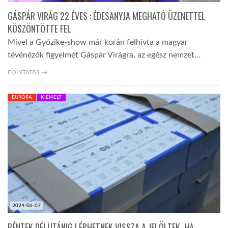
GÁSPÁR VIRÁG 22 ÉVES : ÉDESANYJA MEGHATÓ ÜZENETTEL
KÖSZÖNTÖTTE FEL
Mivel a Győzike-show már korán felhívta a magyar
tévénézők figyelmét Gáspár Virágra, az egész nemzet…
FOLYTATÁS →
EURÓPA
KIEMELT
2024-06-07
PÉNTEK DÉLUTÁNIG LÉPHETNEK VISSZA A JELÖLTEK, HA