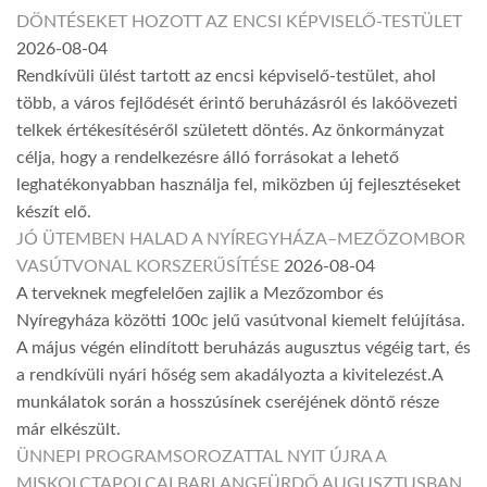
DÖNTÉSEKET HOZOTT AZ ENCSI KÉPVISELŐ-TESTÜLET
2026-08-04
Rendkívüli ülést tartott az encsi képviselő-testület, ahol
több, a város fejlődését érintő beruházásról és lakóövezeti
telkek értékesítéséről született döntés. Az önkormányzat
célja, hogy a rendelkezésre álló forrásokat a lehető
leghatékonyabban használja fel, miközben új fejlesztéseket
készít elő.
JÓ ÜTEMBEN HALAD A NYÍREGYHÁZA–MEZŐZOMBOR
VASÚTVONAL KORSZERŰSÍTÉSE
2026-08-04
A terveknek megfelelően zajlik a Mezőzombor és
Nyíregyháza közötti 100c jelű vasútvonal kiemelt felújítása.
A május végén elindított beruházás augusztus végéig tart, és
a rendkívüli nyári hőség sem akadályozta a kivitelezést.A
munkálatok során a hosszúsínek cseréjének döntő része
már elkészült.
ÜNNEPI PROGRAMSOROZATTAL NYIT ÚJRA A
MISKOLCTAPOLCAI BARLANGFÜRDŐ AUGUSZTUSBAN