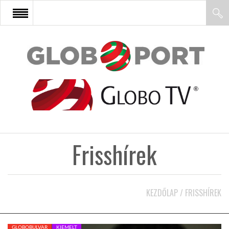
FŐOLDAL
AFRIKA
EURÓPA
Frisshírek
ÁZSIA
ÉSZAK-AMERIKA
KEZDŐLAP
/
FRISSHÍREK
LATIN-AMERIKA
GLOBOBULVAR
KIEMELT