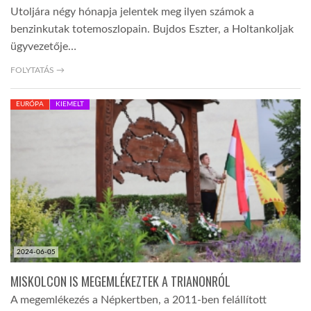
Utoljára négy hónapja jelentek meg ilyen számok a
benzinkutak totemoszlopain. Bujdos Eszter, a Holtankoljak
ügyvezetője…
FOLYTATÁS →
EURÓPA
KIEMELT
2024-06-05
MISKOLCON IS MEGEMLÉKEZTEK A TRIANONRÓL
A megemlékezés a Népkertben, a 2011-ben felállított