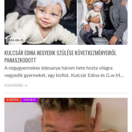
2024-08-31
KULCSÁR EDINA NEGYEDIK SZÜLÉSE KÖVETKEZMÉNYEIRŐL
PANASZKODOTT
A négygyermekes édesanya három hete hozta világra
negyedik gyermekét, egy kisfiút. Kulcsár Edina és G.w.M…
FOLYTATÁS →
EURÓPA
KIEMELT