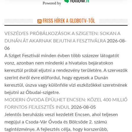
Powered by
FRISS HÍREK A GLOBOTV-TŐL
VESZÉLYES PRÓBÁLKOZÁSOK A SZIGETEN: SOKAN A
DUNÁN ÁT AKARNAK BEJUTNI A FESZTIVÁLRA
2026-08-
06
A Sziget Fesztivál minden évben több százezer látogatót
vonz, azonban nem mindenki a hivatalos bejáratokon
keresztül próbál eljutni a rendezvény területére. A szervezők
szerint évről évre előfordul, hogy egyesek a Dunán
keresztül, úszva vagy különféle vízi eszközökkel szeretnének
bejutni az Óbudai-szigetre.
MODERN ÓVODA ÉPÜLHET ENCSEN: KÖZEL 400 MILLIÓ
FORINTOS FEJLESZTÉS INDUL
2026-08-05
Jelentős beruházás veszi kezdetét Encsen, ahol teljesen
megújul a Csoda-Vár Óvoda és Bölcsőde 2. számú
tagintézménye. A fejlesztés célja, hogy korszerűbb,