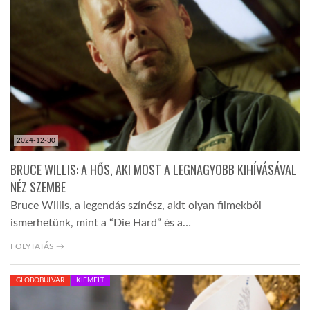
TROPICALMAGAZIN
GLOBOTV
AFRIKA TUDÁSTÁR
2024-12-30
A NAP SZÉPE
BRUCE WILLIS: A HŐS, AKI MOST A LEGNAGYOBB KIHÍVÁSÁVAL
NÉZ SZEMBE
Bruce Willis, a legendás színész, akit olyan filmekből
LINKTR.EE
ismerhetünk, mint a “Die Hard” és a…
FOLYTATÁS →
GLOBOZSARU
GLOBOBULVAR
KIEMELT
DOBRAVERO.HU