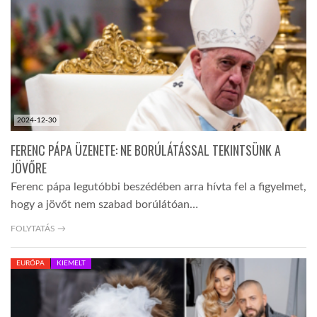
LATIMO.HU
GLOBOBOOK
2024-12-30
FERENC PÁPA ÜZENETE: NE BORÚLÁTÁSSAL TEKINTSÜNK A
JÖVŐRE
Ferenc pápa legutóbbi beszédében arra hívta fel a figyelmet,
hogy a jövőt nem szabad borúlátóan…
FOLYTATÁS →
EURÓPA
KIEMELT