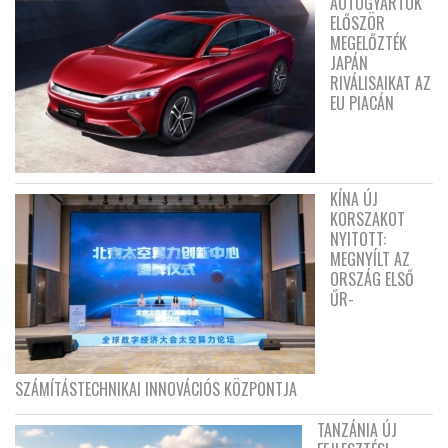
AUTÓGYÁRTÓK
ELŐSZÖR
MEGELŐZTÉK
JAPÁN
RIVÁLISAIKAT AZ
EU PIACÁN
KÍNA ÚJ
KORSZAKOT
NYITOTT:
MEGNYÍLT AZ
ORSZÁG ELSŐ
ŰR-
SZÁMÍTÁSTECHNIKAI INNOVÁCIÓS KÖZPONTJA
TANZÁNIA ÚJ