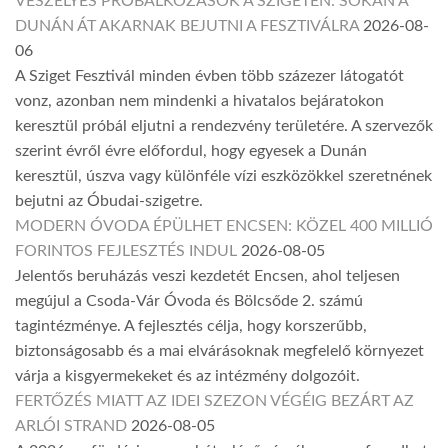
VESZÉLYES PRÓBÁLKOZÁSOK A SZIGETEN: SOKAN A
DUNÁN ÁT AKARNAK BEJUTNI A FESZTIVÁLRA
2026-08-
06
A Sziget Fesztivál minden évben több százezer látogatót
vonz, azonban nem mindenki a hivatalos bejáratokon
keresztül próbál eljutni a rendezvény területére. A szervezők
szerint évről évre előfordul, hogy egyesek a Dunán
keresztül, úszva vagy különféle vízi eszközökkel szeretnének
bejutni az Óbudai-szigetre.
MODERN ÓVODA ÉPÜLHET ENCSEN: KÖZEL 400 MILLIÓ
FORINTOS FEJLESZTÉS INDUL
2026-08-05
Jelentős beruházás veszi kezdetét Encsen, ahol teljesen
megújul a Csoda-Vár Óvoda és Bölcsőde 2. számú
tagintézménye. A fejlesztés célja, hogy korszerűbb,
biztonságosabb és a mai elvárásoknak megfelelő környezet
várja a kisgyermekeket és az intézmény dolgozóit.
FERTŐZÉS MIATT AZ IDEI SZEZON VÉGÉIG BEZÁRT AZ
ARLÓI STRAND
2026-08-05