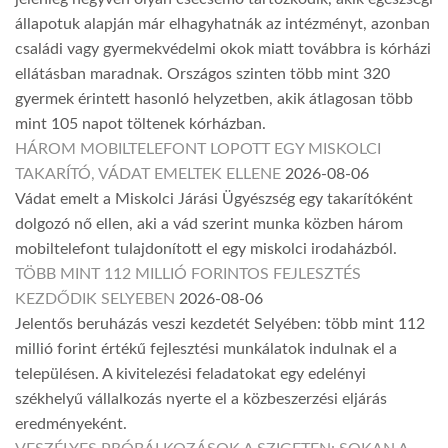
állapotuk alapján már elhagyhatnák az intézményt, azonban
családi vagy gyermekvédelmi okok miatt továbbra is kórházi
ellátásban maradnak. Országos szinten több mint 320
gyermek érintett hasonló helyzetben, akik átlagosan több
mint 105 napot töltenek kórházban.
HÁROM MOBILTELEFONT LOPOTT EGY MISKOLCI
TAKARÍTÓ, VÁDAT EMELTEK ELLENE
2026-08-06
Vádat emelt a Miskolci Járási Ügyészség egy takarítóként
dolgozó nő ellen, aki a vád szerint munka közben három
mobiltelefont tulajdonított el egy miskolci irodaházból.
TÖBB MINT 112 MILLIÓ FORINTOS FEJLESZTÉS
KEZDŐDIK SELYEBEN
2026-08-06
Jelentős beruházás veszi kezdetét Selyében: több mint 112
millió forint értékű fejlesztési munkálatok indulnak el a
településen. A kivitelezési feladatokat egy edelényi
székhelyű vállalkozás nyerte el a közbeszerzési eljárás
eredményeként.