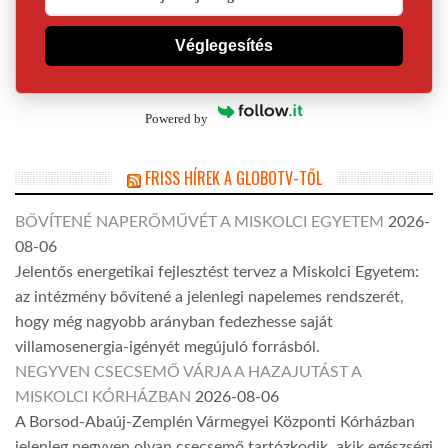
Véglegesítés
Powered by
FRISS HÍREK A GLOBOTV-TŐL
BŐVÍTENÉ NAPERŐMŰVÉT A MISKOLCI EGYETEM
2026-
08-06
Jelentős energetikai fejlesztést tervez a Miskolci Egyetem:
az intézmény bővítené a jelenlegi napelemes rendszerét,
hogy még nagyobb arányban fedezhesse saját
villamosenergia-igényét megújuló forrásból.
NEGYVEN CSECSEMŐ VÁRJA A HAZAJUTÁST A
MISKOLCI KÓRHÁZBAN
2026-08-06
A Borsod-Abaúj-Zemplén Vármegyei Központi Kórházban
jelenleg negyven olyan csecsemő tartózkodik, akik egészségi