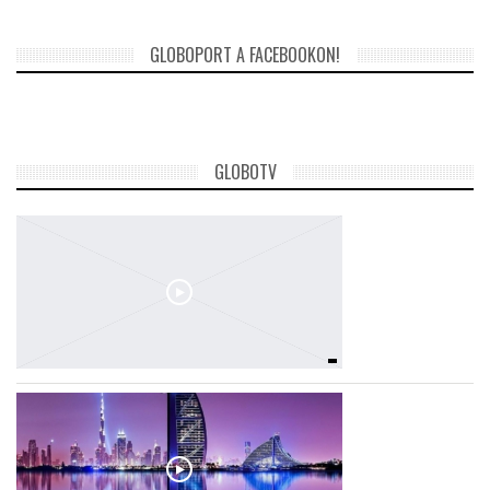
TROPICALMAGAZIN
GLOBOPORT A FACEBOOKON!
GLOBOTV
GLOBOTV
AFRIKA TUDÁSTÁR
A NAP SZÉPE
LINKTR.EE
GLOBOZSARU
DOBRAVERO.HU