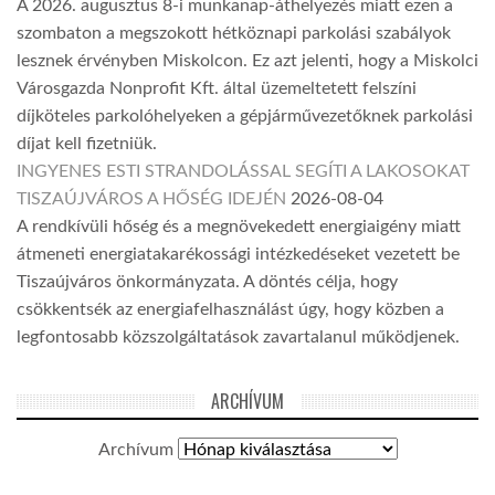
A 2026. augusztus 8-i munkanap-áthelyezés miatt ezen a
szombaton a megszokott hétköznapi parkolási szabályok
lesznek érvényben Miskolcon. Ez azt jelenti, hogy a Miskolci
Városgazda Nonprofit Kft. által üzemeltetett felszíni
díjköteles parkolóhelyeken a gépjárművezetőknek parkolási
díjat kell fizetniük.
INGYENES ESTI STRANDOLÁSSAL SEGÍTI A LAKOSOKAT
TISZAÚJVÁROS A HŐSÉG IDEJÉN
2026-08-04
A rendkívüli hőség és a megnövekedett energiaigény miatt
átmeneti energiatakarékossági intézkedéseket vezetett be
Tiszaújváros önkormányzata. A döntés célja, hogy
csökkentsék az energiafelhasználást úgy, hogy közben a
legfontosabb közszolgáltatások zavartalanul működjenek.
ARCHÍVUM
Archívum