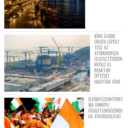
KÍNA ÚJABB
ÓRIÁSI LÉPÉST
TESZ AZ
ATOMENERGIA
FEJLESZTÉSÉBEN:
NYOLC ÚJ
REAKTOR
ÉPÍTÉSÉT
HAGYTÁK JÓVÁ
ELEFÁNTCSONTPART
MA ÜNNEPLI
FÜGGETLENSÉGÉNEK
66. ÉVFORDULÓJÁT