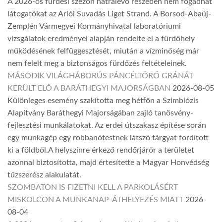
A 2026-os fürdési szezon hátralévő részében nem fogadhat
látogatókat az Arlói Suvadás Liget Strand. A Borsod-Abaúj-
Zemplén Vármegyei Kormányhivatal laboratóriumi
vizsgálatok eredményei alapján rendelte el a fürdőhely
működésének felfüggesztését, miután a vízminőség már
nem felelt meg a biztonságos fürdőzés feltételeinek.
MÁSODIK VILÁGHÁBORÚS PÁNCÉLTÖRŐ GRÁNÁT
KERÜLT ELŐ A BARÁTHEGYI MAJORSÁGBAN
2026-08-05
Különleges esemény szakította meg hétfőn a Szimbiózis
Alapítvány Baráthegyi Majorságában zajló tanösvény-
fejlesztési munkálatokat. Az erdei útszakasz építése során
egy munkagép egy robbanótestnek látszó tárgyat fordított
ki a földből.A helyszínre érkező rendőrjárőr a területet
azonnal biztosította, majd értesítette a Magyar Honvédség
tűzszerész alakulatát.
SZOMBATON IS FIZETNI KELL A PARKOLÁSÉRT
MISKOLCON A MUNKANAP-ÁTHELYEZÉS MIATT
2026-
08-04