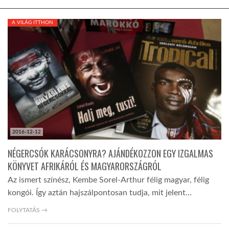
KÖZEL-KELET
A VILÁG ITTHON
AUSZTRÁLIA
A VILÁG ITTHON
MÉDIA
2016-12-12
NÉGERCSÓK KARÁCSONYRA? AJÁNDÉKOZZON EGY IZGALMAS
KÖNYVET AFRIKÁRÓL ÉS MAGYARORSZÁGRÓL
Az ismert színész, Kembe Sorel-Arthur félig magyar, félig
GLOBOTV BP
kongói. Így aztán hajszálpontosan tudja, mit jelent…
FOLYTATÁS →
HÍR3D