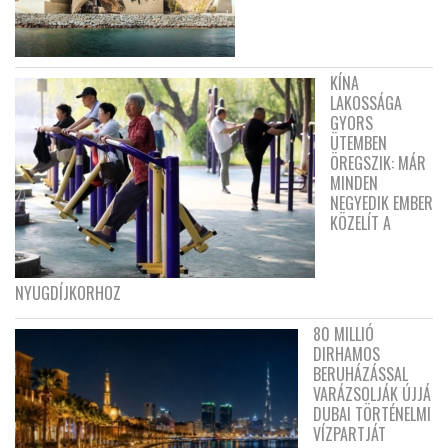
KÍNA
LAKOSSÁGA
GYORS
ÜTEMBEN
ÖREGSZIK: MÁR
MINDEN
NEGYEDIK EMBER
KÖZELÍT A
NYUGDÍJKORHOZ
80 MILLIÓ
DIRHAMOS
BERUHÁZÁSSAL
VARÁZSOLJÁK ÚJJÁ
DUBAI TÖRTÉNELMI
VÍZPARTJÁT