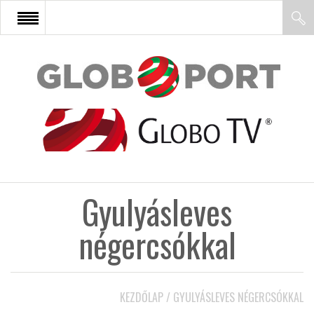
FŐOLDAL
AFRIKA
EURÓPA
Gyulyásleves
ÁZSIA
négercsókkal
ÉSZAK-AMERIKA
KEZDŐLAP
/
GYULYÁSLEVES NÉGERCSÓKKAL
LATIN-AMERIKA