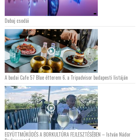
LATIMO.HU
Dubaj csodái
GLOBOBOOK
A budai Cafe 57 Blue étterem 6. a Tripadvisor budapesti listáján
EGYÜTTMŰKÖDÉS A BORKULTÚRA FEJLESZTÉSÉBEN – István Nádor