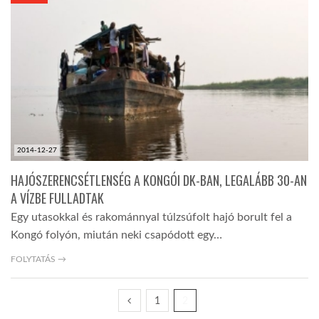
KÖZEL-KELET
AUSZTRÁLIA
A VILÁG ITTHON
2014-12-27
MÉDIA
HAJÓSZERENCSÉTLENSÉG A KONGÓI DK-BAN, LEGALÁBB 30-AN
A VÍZBE FULLADTAK
Egy utasokkal és rakománnyal túlzsúfolt hajó borult fel a
Kongó folyón, miután neki csapódott egy…
GLOBOTV BP
FOLYTATÁS →
1
2
HÍR3D