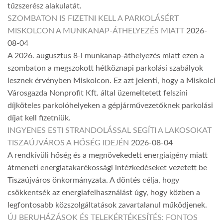
tűzszerész alakulatát.
SZOMBATON IS FIZETNI KELL A PARKOLÁSÉRT
MISKOLCON A MUNKANAP-ÁTHELYEZÉS MIATT
2026-
08-04
A 2026. augusztus 8-i munkanap-áthelyezés miatt ezen a
szombaton a megszokott hétköznapi parkolási szabályok
lesznek érvényben Miskolcon. Ez azt jelenti, hogy a Miskolci
Városgazda Nonprofit Kft. által üzemeltetett felszíni
díjköteles parkolóhelyeken a gépjárművezetőknek parkolási
díjat kell fizetniük.
INGYENES ESTI STRANDOLÁSSAL SEGÍTI A LAKOSOKAT
TISZAÚJVÁROS A HŐSÉG IDEJÉN
2026-08-04
A rendkívüli hőség és a megnövekedett energiaigény miatt
átmeneti energiatakarékossági intézkedéseket vezetett be
Tiszaújváros önkormányzata. A döntés célja, hogy
csökkentsék az energiafelhasználást úgy, hogy közben a
legfontosabb közszolgáltatások zavartalanul működjenek.
ÚJ BERUHÁZÁSOK ÉS TELEKÉRTÉKESÍTÉS: FONTOS