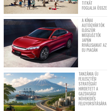
TITKÁT
FOGLALJA ÖSSZE
A KÍNAI
AUTÓGYÁRTÓK
ELŐSZÖR
MEGELŐZTÉK
JAPÁN
RIVÁLISAIKAT AZ
EU PIACÁN
TANZÁNIA ÚJ
FEJLESZTÉSI
STRATÉGIÁT
HIRDETETT A
GAZDASÁGI
NÖVEKEDÉS
FELGYORSÍTÁSÁRA