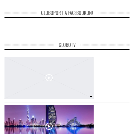
GLOBOPORT A FACEBOOKON!
TROPICALMAGAZIN
GLOBOTV
GLOBOTV
AFRIKA TUDÁSTÁR
A NAP SZÉPE
LINKTR.EE
GLOBOZSARU
DOBRAVERO.HU