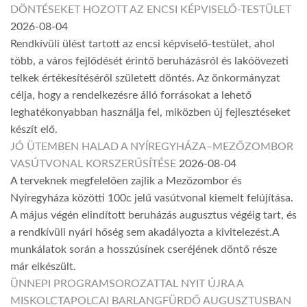
DÖNTÉSEKET HOZOTT AZ ENCSI KÉPVISELŐ-TESTÜLET
2026-08-04
Rendkívüli ülést tartott az encsi képviselő-testület, ahol
több, a város fejlődését érintő beruházásról és lakóövezeti
telkek értékesítéséről született döntés. Az önkormányzat
célja, hogy a rendelkezésre álló forrásokat a lehető
leghatékonyabban használja fel, miközben új fejlesztéseket
készít elő.
JÓ ÜTEMBEN HALAD A NYÍREGYHÁZA–MEZŐZOMBOR
VASÚTVONAL KORSZERŰSÍTÉSE
2026-08-04
A terveknek megfelelően zajlik a Mezőzombor és
Nyíregyháza közötti 100c jelű vasútvonal kiemelt felújítása.
A május végén elindított beruházás augusztus végéig tart, és
a rendkívüli nyári hőség sem akadályozta a kivitelezést.A
munkálatok során a hosszúsínek cseréjének döntő része
már elkészült.
ÜNNEPI PROGRAMSOROZATTAL NYIT ÚJRA A
MISKOLCTAPOLCAI BARLANGFÜRDŐ AUGUSZTUSBAN