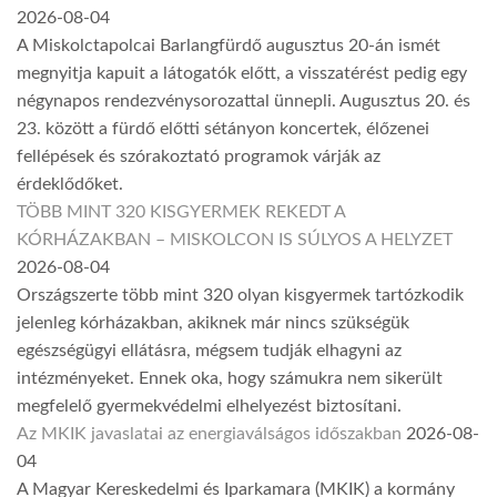
2026-08-04
A Miskolctapolcai Barlangfürdő augusztus 20-án ismét
megnyitja kapuit a látogatók előtt, a visszatérést pedig egy
négynapos rendezvénysorozattal ünnepli. Augusztus 20. és
23. között a fürdő előtti sétányon koncertek, élőzenei
fellépések és szórakoztató programok várják az
érdeklődőket.
TÖBB MINT 320 KISGYERMEK REKEDT A
KÓRHÁZAKBAN – MISKOLCON IS SÚLYOS A HELYZET
2026-08-04
Országszerte több mint 320 olyan kisgyermek tartózkodik
jelenleg kórházakban, akiknek már nincs szükségük
egészségügyi ellátásra, mégsem tudják elhagyni az
intézményeket. Ennek oka, hogy számukra nem sikerült
megfelelő gyermekvédelmi elhelyezést biztosítani.
Az MKIK javaslatai az energiaválságos időszakban
2026-08-
04
A Magyar Kereskedelmi és Iparkamara (MKIK) a kormány