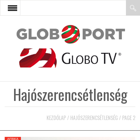
FŐOLDAL
AFRIKA
EURÓPA
Hajószerencsétlenség
ÁZSIA
ÉSZAK-AMERIKA
KEZDŐLAP
/
HAJÓSZERENCSÉTLENSÉG
/
PAGE 2
LATIN-AMERIKA
AFRIKA