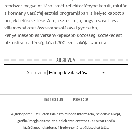
rendszer megvalósítása ismét reflektorfénybe került, miután
a kormány vasútfejlesztési programjában is helyet kapott a
projekt előkészítése. A fejlesztés célja, hogy a vasúti és a
villamoshálózat összekapcsolásával gyorsabb,
kényelmesebb és versenyképesebb közösségi közlekedést
biztosítson a térség közel 300 ezer lakója számára.
ARCHÍVUM
Archívum
Impresszum
Kapcsolat
A globoport.hu felületén található minden információ, beleértve a képi,
grafikai megjelenítést, az oldalak szerkezetét a GloboPort Média
kizárólagos tulajdona. Mindennemű továbbszolgáltatás,