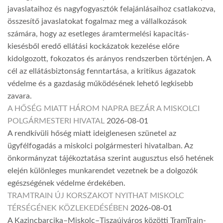
javaslataihoz és nagyfogyasztók felajánlásaihoz csatlakozva,
összesítő javaslatokat fogalmaz meg a vállalkozások
számára, hogy az esetleges áramtermelési kapacitás-
kiesésből eredő ellátási kockázatok kezelése előre
kidolgozott, fokozatos és arányos rendszerben történjen. A
cél az ellátásbiztonság fenntartása, a kritikus ágazatok
védelme és a gazdaság működésének lehető legkisebb
zavara.
A HŐSÉG MIATT HÁROM NAPRA BEZÁR A MISKOLCI
POLGÁRMESTERI HIVATAL
2026-08-01
A rendkívüli hőség miatt ideiglenesen szünetel az
ügyfélfogadás a miskolci polgármesteri hivatalban. Az
önkormányzat tájékoztatása szerint augusztus első hetének
elején különleges munkarendet vezetnek be a dolgozók
egészségének védelme érdekében.
TRAMTRAIN ÚJ KORSZAKOT NYITHAT MISKOLC
TÉRSÉGÉNEK KÖZLEKEDÉSÉBEN
2026-08-01
A Kazincbarcika–Miskolc–Tiszaújváros közötti TramTrain-