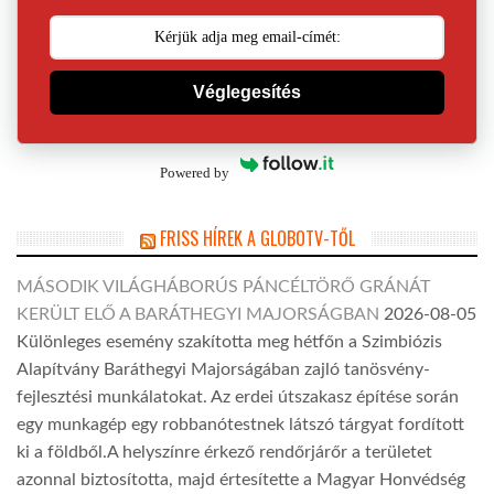
Véglegesítés
Powered by
FRISS HÍREK A GLOBOTV-TŐL
MÁSODIK VILÁGHÁBORÚS PÁNCÉLTÖRŐ GRÁNÁT
KERÜLT ELŐ A BARÁTHEGYI MAJORSÁGBAN
2026-08-05
Különleges esemény szakította meg hétfőn a Szimbiózis
Alapítvány Baráthegyi Majorságában zajló tanösvény-
fejlesztési munkálatokat. Az erdei útszakasz építése során
egy munkagép egy robbanótestnek látszó tárgyat fordított
ki a földből.A helyszínre érkező rendőrjárőr a területet
azonnal biztosította, majd értesítette a Magyar Honvédség