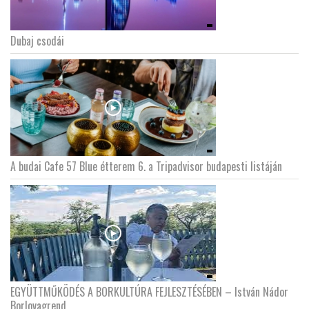
LATIMO.HU
Dubaj csodái
GLOBOBOOK
A budai Cafe 57 Blue étterem 6. a Tripadvisor budapesti listáján
EGYÜTTMŰKÖDÉS A BORKULTÚRA FEJLESZTÉSÉBEN – István Nádor
Borlovagrend