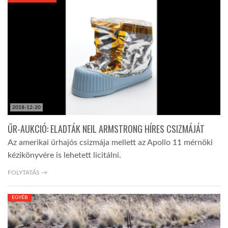
KÖZEL-KELET
AUSZTRÁLIA
A VILÁG ITTHON
2018-12-20
MÉDIA
ŰR-AUKCIÓ: ELADTÁK NEIL ARMSTRONG HÍRES CSIZMÁJÁT
Az amerikai űrhajós csizmája mellett az Apollo 11 mérnöki
kézikönyvére is lehetett licitálni.
FOLYTATÁS →
GLOBOTV BP
EGYÉB
HÍR3D