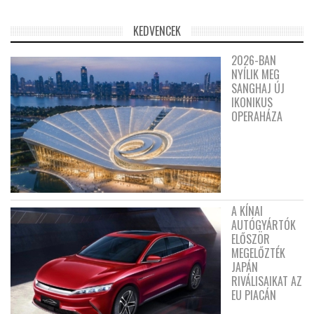
KEDVENCEK
2026-BAN
NYÍLIK MEG
SANGHAJ ÚJ
IKONIKUS
OPERAHÁZA
A KÍNAI
AUTÓGYÁRTÓK
ELŐSZÖR
MEGELŐZTÉK
JAPÁN
RIVÁLISAIKAT AZ
EU PIACÁN