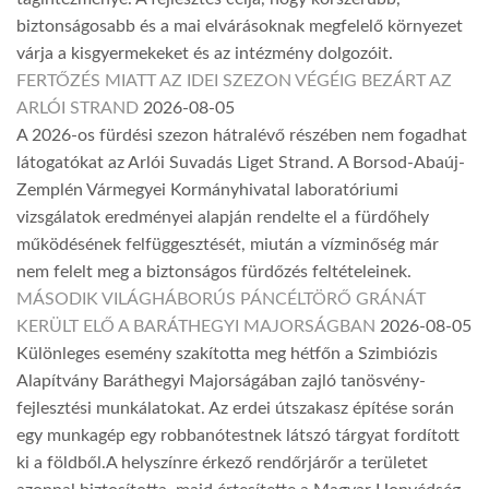
biztonságosabb és a mai elvárásoknak megfelelő környezet
várja a kisgyermekeket és az intézmény dolgozóit.
FERTŐZÉS MIATT AZ IDEI SZEZON VÉGÉIG BEZÁRT AZ
ARLÓI STRAND
2026-08-05
A 2026-os fürdési szezon hátralévő részében nem fogadhat
látogatókat az Arlói Suvadás Liget Strand. A Borsod-Abaúj-
Zemplén Vármegyei Kormányhivatal laboratóriumi
vizsgálatok eredményei alapján rendelte el a fürdőhely
működésének felfüggesztését, miután a vízminőség már
nem felelt meg a biztonságos fürdőzés feltételeinek.
MÁSODIK VILÁGHÁBORÚS PÁNCÉLTÖRŐ GRÁNÁT
KERÜLT ELŐ A BARÁTHEGYI MAJORSÁGBAN
2026-08-05
Különleges esemény szakította meg hétfőn a Szimbiózis
Alapítvány Baráthegyi Majorságában zajló tanösvény-
fejlesztési munkálatokat. Az erdei útszakasz építése során
egy munkagép egy robbanótestnek látszó tárgyat fordított
ki a földből.A helyszínre érkező rendőrjárőr a területet