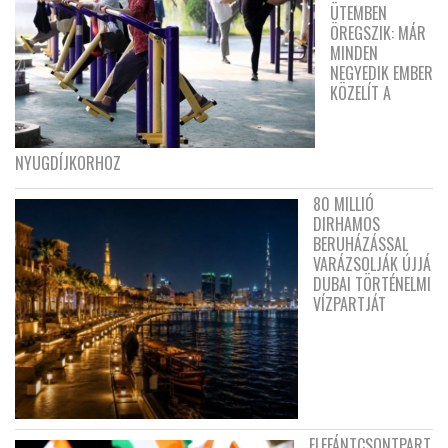
ÜTEMBEN
ÖREGSZIK: MÁR
MINDEN
NEGYEDIK EMBER
KÖZELÍT A
NYUGDÍJKORHOZ
80 MILLIÓ
DIRHAMOS
BERUHÁZÁSSAL
VARÁZSOLJÁK ÚJJÁ
DUBAI TÖRTÉNELMI
VÍZPARTJÁT
ELEFÁNTCSONTPART