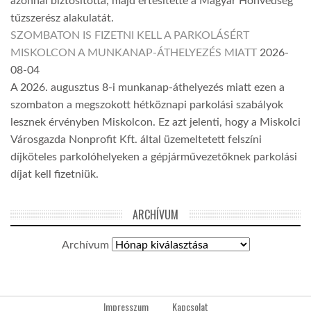
azonnal biztosította, majd értesítette a Magyar Honvédség
tűzszerész alakulatát.
SZOMBATON IS FIZETNI KELL A PARKOLÁSÉRT
MISKOLCON A MUNKANAP-ÁTHELYEZÉS MIATT
2026-
08-04
A 2026. augusztus 8-i munkanap-áthelyezés miatt ezen a
szombaton a megszokott hétköznapi parkolási szabályok
lesznek érvényben Miskolcon. Ez azt jelenti, hogy a Miskolci
Városgazda Nonprofit Kft. által üzemeltetett felszíni
díjköteles parkolóhelyeken a gépjárművezetőknek parkolási
díjat kell fizetniük.
ARCHÍVUM
Archívum
Impresszum
Kapcsolat