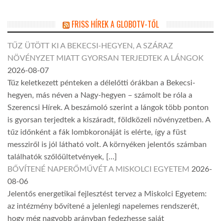
FRISS HÍREK A GLOBOTV-TŐL
TŰZ ÜTÖTT KI A BEKECSI-HEGYEN, A SZÁRAZ
NÖVÉNYZET MIATT GYORSAN TERJEDTEK A LÁNGOK
2026-08-07
Tűz keletkezett pénteken a délelőtti órákban a Bekecsi-
hegyen, más néven a Nagy-hegyen – számolt be róla a
Szerencsi Hírek. A beszámoló szerint a lángok több ponton
is gyorsan terjedtek a kiszáradt, földközeli növényzetben. A
tűz időnként a fák lombkoronáját is elérte, így a füst
messziről is jól látható volt. A környéken jelentős számban
találhatók szőlőültetvények, […]
BŐVÍTENÉ NAPERŐMŰVÉT A MISKOLCI EGYETEM
2026-
08-06
Jelentős energetikai fejlesztést tervez a Miskolci Egyetem:
az intézmény bővítené a jelenlegi napelemes rendszerét,
hogy még nagyobb arányban fedezhesse saját