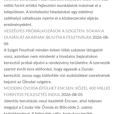
millió forint értékű fejlesztési munkálatok indulnak el a
településen. A kivitelezési feladatokat egy edelényi
székhelyű vállalkozás nyerte el a közbeszerzési eljárás
eredményeként.
VESZÉLYES PRÓBÁLKOZÁSOK A SZIGETEN: SOKAN A
DUNÁN ÁT AKARNAK BEJUTNI A FESZTIVÁLRA
2026-08-
06
A Sziget Fesztivál minden évben több százezer látogatót
vonz, azonban nem mindenki a hivatalos bejáratokon
keresztül próbál eljutni a rendezvény területére. A szervezők
szerint évről évre előfordul, hogy egyesek a Dunán
keresztül, úszva vagy különféle vízi eszközökkel szeretnének
bejutni az Óbudai-szigetre.
MODERN ÓVODA ÉPÜLHET ENCSEN: KÖZEL 400 MILLIÓ
FORINTOS FEJLESZTÉS INDUL
2026-08-05
Jelentős beruházás veszi kezdetét Encsen, ahol teljesen
megújul a Csoda-Vár Óvoda és Bölcsőde 2. számú
tagintézménye. A fejlesztés célja, hogy korszerűbb,