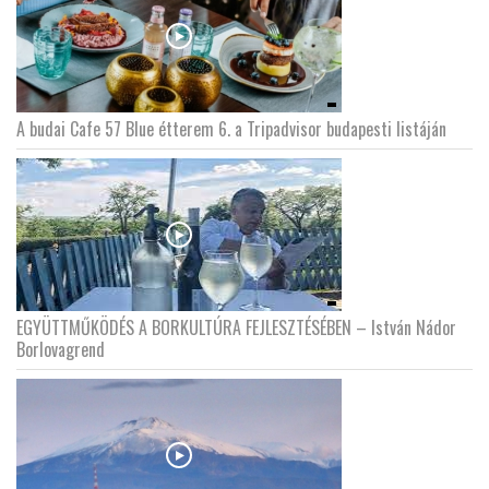
A budai Cafe 57 Blue étterem 6. a Tripadvisor budapesti listáján
EGYÜTTMŰKÖDÉS A BORKULTÚRA FEJLESZTÉSÉBEN – István Nádor
Borlovagrend