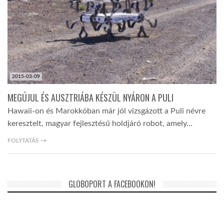
TROPICALMAGAZIN
GLOBOTV
2015-03-09
AFRIKA TUDÁSTÁR
MEGÚJUL ÉS AUSZTRIÁBA KÉSZÜL NYÁRON A PULI
Hawaii-on és Marokkóban már jól vizsgázott a Puli névre
A NAP SZÉPE
keresztelt, magyar fejlesztésű holdjáró robot, amely…
FOLYTATÁS →
LINKTR.EE
GLOBOZSARU
GLOBOPORT A FACEBOOKON!
DOBRAVERO.HU