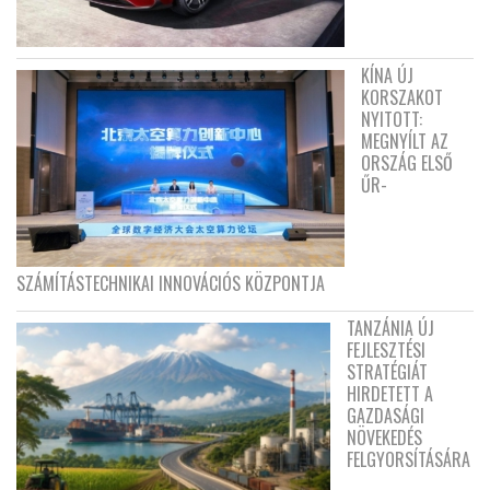
KÍNA ÚJ
KORSZAKOT
NYITOTT:
MEGNYÍLT AZ
ORSZÁG ELSŐ
ŰR-
SZÁMÍTÁSTECHNIKAI INNOVÁCIÓS KÖZPONTJA
TANZÁNIA ÚJ
FEJLESZTÉSI
STRATÉGIÁT
HIRDETETT A
GAZDASÁGI
NÖVEKEDÉS
FELGYORSÍTÁSÁRA