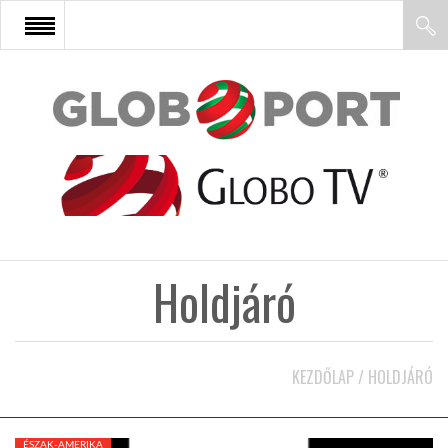
FŐOLDAL
AFRIKA
EURÓPA
Holdjáró
ÁZSIA
ÉSZAK-AMERIKA
KEZDŐLAP
/
HOLDJÁRÓ
LATIN-AMERIKA
ÉSZAK-AMERIKA