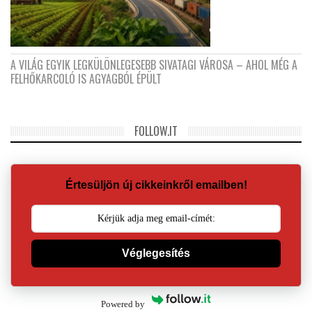
A VILÁG EGYIK LEGKÜLÖNLEGESEBB SIVATAGI VÁROSA – AHOL MÉG A
FELHŐKARCOLÓ IS AGYAGBÓL ÉPÜLT
FOLLOW.IT
Értesüljön új cikkeinkről emailben!
Véglegesítés
Powered by