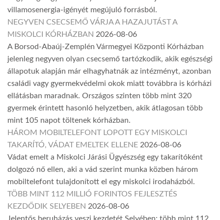
villamosenergia-igényét megújuló forrásból.
NEGYVEN CSECSEMŐ VÁRJA A HAZAJUTÁST A
MISKOLCI KÓRHÁZBAN
2026-08-06
A Borsod-Abaúj-Zemplén Vármegyei Központi Kórházban
jelenleg negyven olyan csecsemő tartózkodik, akik egészségi
állapotuk alapján már elhagyhatnák az intézményt, azonban
családi vagy gyermekvédelmi okok miatt továbbra is kórházi
ellátásban maradnak. Országos szinten több mint 320
gyermek érintett hasonló helyzetben, akik átlagosan több
mint 105 napot töltenek kórházban.
HÁROM MOBILTELEFONT LOPOTT EGY MISKOLCI
TAKARÍTÓ, VÁDAT EMELTEK ELLENE
2026-08-06
Vádat emelt a Miskolci Járási Ügyészség egy takarítóként
dolgozó nő ellen, aki a vád szerint munka közben három
mobiltelefont tulajdonított el egy miskolci irodaházból.
TÖBB MINT 112 MILLIÓ FORINTOS FEJLESZTÉS
KEZDŐDIK SELYEBEN
2026-08-06
Jelentős beruházás veszi kezdetét Selyében: több mint 112