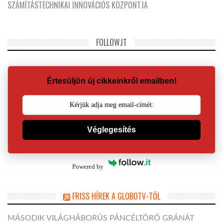
SZÁMÍTÁSTECHNIKAI INNOVÁCIÓS KÖZPONTJA
FOLLOW.IT
Értesüljön új cikkeinkről emailben!
Véglegesítés
Powered by
FRISS HÍREK A GLOBOTV-TŐL
MÁSODIK VILÁGHÁBORÚS PÁNCÉLTÖRŐ GRÁNÁT