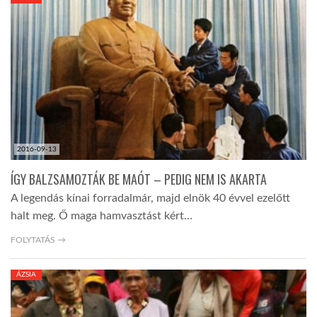
KÖZEL-KELET
AUSZTRÁLIA
A VILÁG ITTHON
2016-09-13
MÉDIA
ÍGY BALZSAMOZTÁK BE MAÓT – PEDIG NEM IS AKARTA
A legendás kínai forradalmár, majd elnök 40 évvel ezelőtt
halt meg. Ő maga hamvasztást kért…
FOLYTATÁS →
GLOBOTV BP
ÁZSIA
HÍR3D