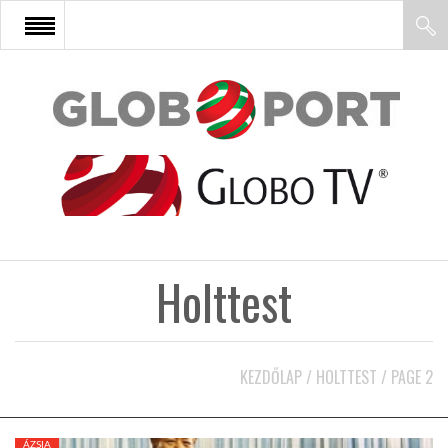
FŐOLDAL
AFRIKA
EURÓPA
Holttest
ÁZSIA
ÉSZAK-AMERIKA
KEZDŐLAP
/
HOLTTEST
/
PAGE 2
LATIN-AMERIKA
ÁZSIA