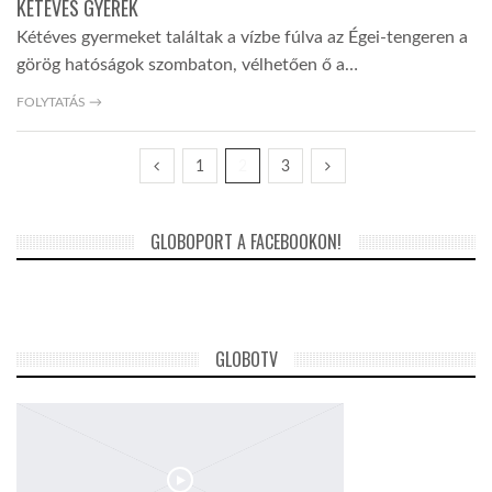
KÉTÉVES GYEREK
Kétéves gyermeket találtak a vízbe fúlva az Égei-tengeren a
görög hatóságok szombaton, vélhetően ő a…
FOLYTATÁS →
1
2
3
GLOBOPORT A FACEBOOKON!
GLOBOTV