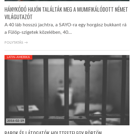
HÁNYKÓDÓ HAJÓN TALÁLTÁK MEG A MUMIFIKÁLÓDOTT NÉMET
VILÁGUTAZÓT
A 40 láb hosszú jachtra, a SAYO-ra egy horgász bukkant rá
a Fülöp-szigetek közelében, 40…
FOLYTATÁS →
LATIN-AMERIKA
2016-02-19
RABOK ÉS LÁTOGATÓK HOLTTESTEI EGY BÖRTÖN