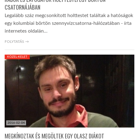
CSATORNÁJÁBAN
Legalább száz megcsonkított holttestet találtak a hatóságok
egy kolumbiai börtön szennyvízcsatorna-hálózatában - írta
internetes oldalán…
FOLYTATÁS →
KÖZEL-KELET
2016-02-04
MEGKÍNOZTAK ÉS MEGÖLTEK EGY OLASZ DIÁKOT