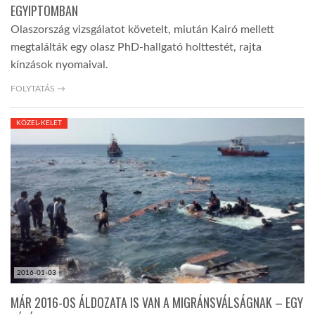
EGYIPTOMBAN
Olaszország vizsgálatot követelt, miután Kairó mellett
megtalálták egy olasz PhD-hallgató holttestét, rajta
kínzások nyomaival.
FOLYTATÁS →
KÖZEL-KELET
2016-01-03
MÁR 2016-OS ÁLDOZATA IS VAN A MIGRÁNSVÁLSÁGNAK – EGY