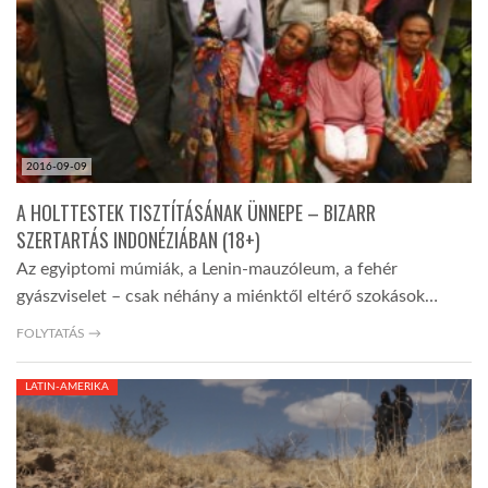
TROPICALMAGAZIN
GLOBOTV
2016-09-09
AFRIKA TUDÁSTÁR
A HOLTTESTEK TISZTÍTÁSÁNAK ÜNNEPE – BIZARR
SZERTARTÁS INDONÉZIÁBAN (18+)
A NAP SZÉPE
Az egyiptomi múmiák, a Lenin-mauzóleum, a fehér
gyászviselet – csak néhány a miénktől eltérő szokások…
LINKTR.EE
FOLYTATÁS →
LATIN-AMERIKA
GLOBOZSARU
DOBRAVERO.HU