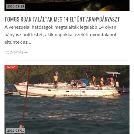
2016-03-15
TÖMGSÍRBAN TALÁLTAK MEG 14 ELTŰNT ARANYBÁNYÁSZT
A venezuelai hatóságok megtalálták legalább 14 olyan
bányász holttestét, akik napokkal ezelőtt nyomtalanul
eltűntek az…
FOLYTATÁS →
ÁZSIA
2016-03-01