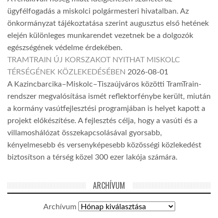
ügyfélfogadás a miskolci polgármesteri hivatalban. Az
önkormányzat tájékoztatása szerint augusztus első hetének
elején különleges munkarendet vezetnek be a dolgozók
egészségének védelme érdekében.
TRAMTRAIN ÚJ KORSZAKOT NYITHAT MISKOLC
TÉRSÉGÉNEK KÖZLEKEDÉSÉBEN
2026-08-01
A Kazincbarcika–Miskolc–Tiszaújváros közötti TramTrain-
rendszer megvalósítása ismét reflektorfénybe került, miután
a kormány vasútfejlesztési programjában is helyet kapott a
projekt előkészítése. A fejlesztés célja, hogy a vasúti és a
villamoshálózat összekapcsolásával gyorsabb,
kényelmesebb és versenyképesebb közösségi közlekedést
biztosítson a térség közel 300 ezer lakója számára.
ARCHÍVUM
Archívum