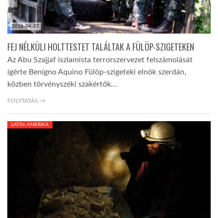
2016-04-27
FEJ NÉLKÜLI HOLTTESTET TALÁLTAK A FÜLÖP-SZIGETEKEN
Az Abu Szajjaf iszlamista terrorszervezet felszámolását
ígérte Benigno Aquino Fülöp-szigeteki elnök szerdán,
közben törvényszéki szakértők…
FOLYTATÁS →
LATIN-AMERIKA