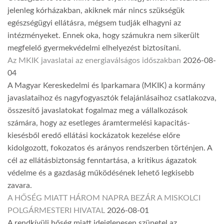
jelenleg kórházakban, akiknek már nincs szükségük
egészségügyi ellátásra, mégsem tudják elhagyni az
intézményeket. Ennek oka, hogy számukra nem sikerült
megfelelő gyermekvédelmi elhelyezést biztosítani.
Az MKIK javaslatai az energiaválságos időszakban
2026-08-
04
A Magyar Kereskedelmi és Iparkamara (MKIK) a kormány
javaslataihoz és nagyfogyasztók felajánlásaihoz csatlakozva,
összesítő javaslatokat fogalmaz meg a vállalkozások
számára, hogy az esetleges áramtermelési kapacitás-
kiesésből eredő ellátási kockázatok kezelése előre
kidolgozott, fokozatos és arányos rendszerben történjen. A
cél az ellátásbiztonság fenntartása, a kritikus ágazatok
védelme és a gazdaság működésének lehető legkisebb
zavara.
A HŐSÉG MIATT HÁROM NAPRA BEZÁR A MISKOLCI
POLGÁRMESTERI HIVATAL
2026-08-01
A rendkívüli hőség miatt ideiglenesen szünetel az