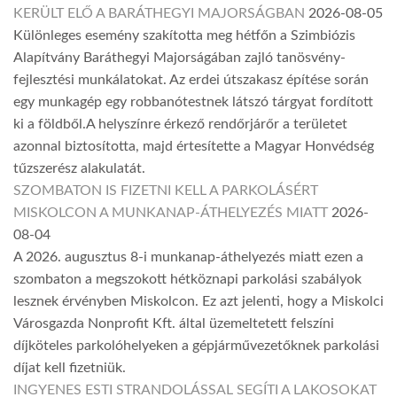
KERÜLT ELŐ A BARÁTHEGYI MAJORSÁGBAN
2026-08-05
Különleges esemény szakította meg hétfőn a Szimbiózis
Alapítvány Baráthegyi Majorságában zajló tanösvény-
fejlesztési munkálatokat. Az erdei útszakasz építése során
egy munkagép egy robbanótestnek látszó tárgyat fordított
ki a földből.A helyszínre érkező rendőrjárőr a területet
azonnal biztosította, majd értesítette a Magyar Honvédség
tűzszerész alakulatát.
SZOMBATON IS FIZETNI KELL A PARKOLÁSÉRT
MISKOLCON A MUNKANAP-ÁTHELYEZÉS MIATT
2026-
08-04
A 2026. augusztus 8-i munkanap-áthelyezés miatt ezen a
szombaton a megszokott hétköznapi parkolási szabályok
lesznek érvényben Miskolcon. Ez azt jelenti, hogy a Miskolci
Városgazda Nonprofit Kft. által üzemeltetett felszíni
díjköteles parkolóhelyeken a gépjárművezetőknek parkolási
díjat kell fizetniük.
INGYENES ESTI STRANDOLÁSSAL SEGÍTI A LAKOSOKAT