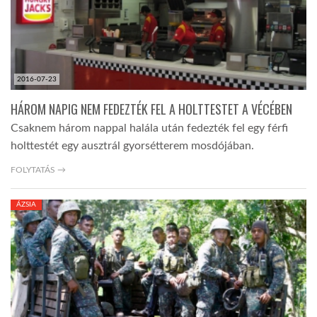
2016-07-23
HÁROM NAPIG NEM FEDEZTÉK FEL A HOLTTESTET A VÉCÉBEN
Csaknem három nappal halála után fedezték fel egy férfi
holttestét egy ausztrál gyorsétterem mosdójában.
FOLYTATÁS →
ÁZSIA