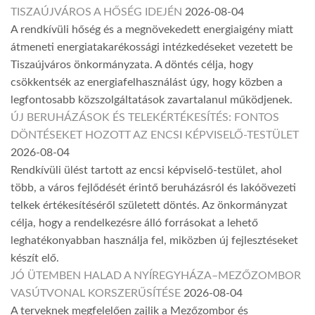
TISZAÚJVÁROS A HŐSÉG IDEJÉN
2026-08-04
A rendkívüli hőség és a megnövekedett energiaigény miatt
átmeneti energiatakarékossági intézkedéseket vezetett be
Tiszaújváros önkormányzata. A döntés célja, hogy
csökkentsék az energiafelhasználást úgy, hogy közben a
legfontosabb közszolgáltatások zavartalanul működjenek.
ÚJ BERUHÁZÁSOK ÉS TELEKÉRTÉKESÍTÉS: FONTOS
DÖNTÉSEKET HOZOTT AZ ENCSI KÉPVISELŐ-TESTÜLET
2026-08-04
Rendkívüli ülést tartott az encsi képviselő-testület, ahol
több, a város fejlődését érintő beruházásról és lakóövezeti
telkek értékesítéséről született döntés. Az önkormányzat
célja, hogy a rendelkezésre álló forrásokat a lehető
leghatékonyabban használja fel, miközben új fejlesztéseket
készít elő.
JÓ ÜTEMBEN HALAD A NYÍREGYHÁZA–MEZŐZOMBOR
VASÚTVONAL KORSZERŰSÍTÉSE
2026-08-04
A terveknek megfelelően zajlik a Mezőzombor és