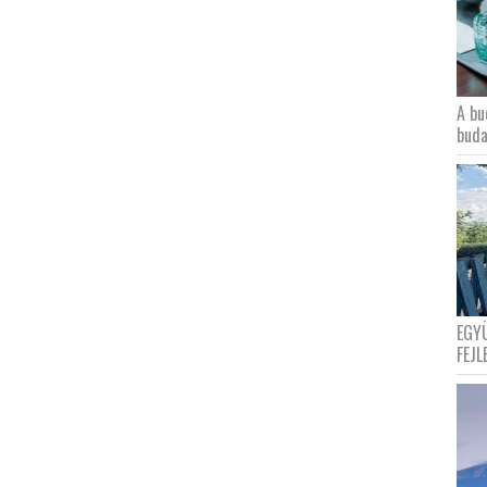
A bu
buda
EGY
FEJL