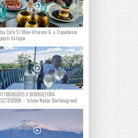
dai Cafe 57 Blue étterem 6. a Tripadvisor
pesti listáján
ÜTTMŰKÖDÉS A BORKULTÚRA
ESZTÉSÉBEN – István Nádor Borlovagrend