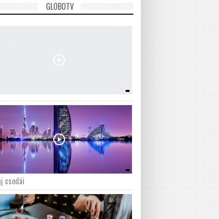
GLOBOTV
j csodái