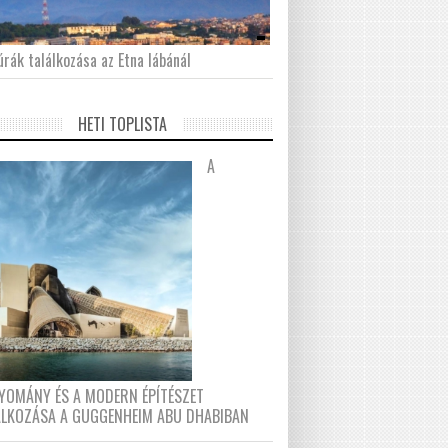
́rák találkozása az Etna lábánál
HETI TOPLISTA
A
YOMÁNY ÉS A MODERN ÉPÍTÉSZET
ÁLKOZÁSA A GUGGENHEIM ABU DHABIBAN