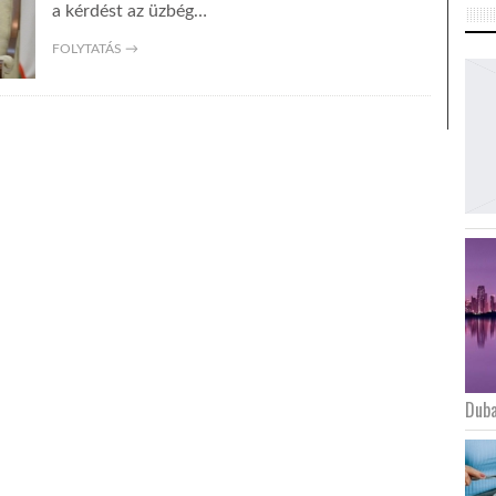
a kérdést az üzbég…
FOLYTATÁS →
Duba