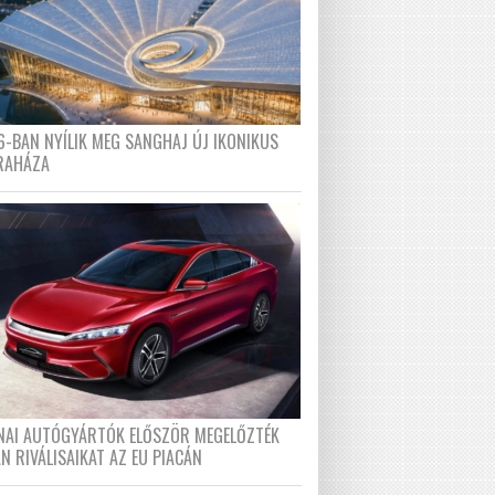
6-BAN NYÍLIK MEG SANGHAJ ÚJ IKONIKUS
RAHÁZA
ÍNAI AUTÓGYÁRTÓK ELŐSZÖR MEGELŐZTÉK
N RIVÁLISAIKAT AZ EU PIACÁN