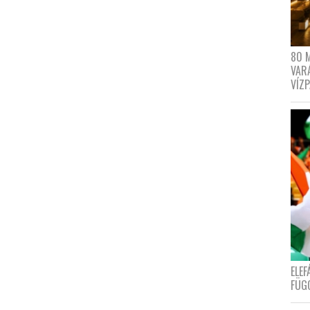
80 
VAR
VÍZ
ELE
FÜG