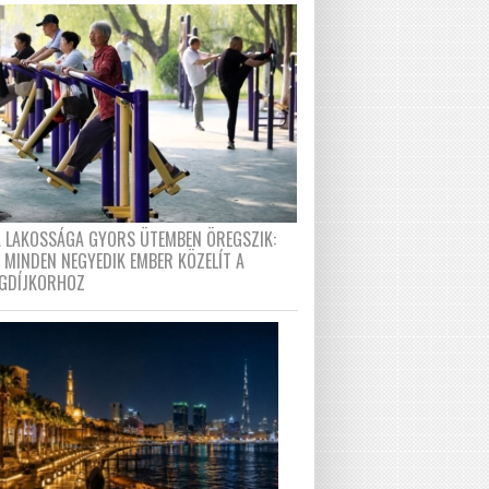
A LAKOSSÁGA GYORS ÜTEMBEN ÖREGSZIK:
 MINDEN NEGYEDIK EMBER KÖZELÍT A
GDÍJKORHOZ