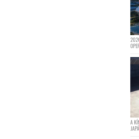
202
OPE
A K
JAPÁ