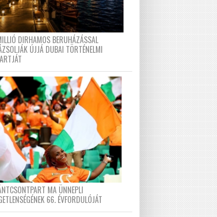
MILLIÓ DIRHAMOS BERUHÁZÁSSAL
ÁZSOLJÁK ÚJJÁ DUBAI TÖRTÉNELMI
PARTJÁT
FÁNTCSONTPART MA ÜNNEPLI
GETLENSÉGÉNEK 66. ÉVFORDULÓJÁT