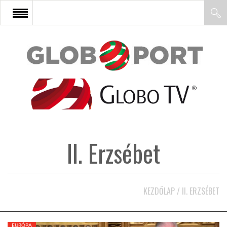
FŐOLDAL
AFRIKA
EURÓPA
II. Erzsébet
ÁZSIA
ÉSZAK-AMERIKA
KEZDŐLAP
/
II. ERZSÉBET
LATIN-AMERIKA
EURÓPA