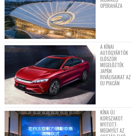
OPERAHÁZA
A KÍNAI
AUTÓGYÁRTÓK
ELŐSZÖR
MEGELŐZTÉK
JAPÁN
RIVÁLISAIKAT AZ
EU PIACÁN
KÍNA ÚJ
KORSZAKOT
NYITOTT:
MEGNYÍLT AZ