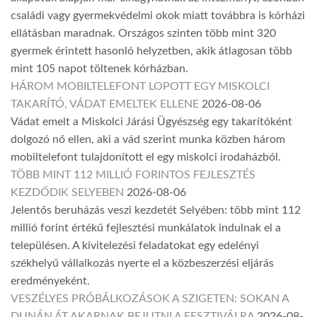
családi vagy gyermekvédelmi okok miatt továbbra is kórházi
ellátásban maradnak. Országos szinten több mint 320
gyermek érintett hasonló helyzetben, akik átlagosan több
mint 105 napot töltenek kórházban.
HÁROM MOBILTELEFONT LOPOTT EGY MISKOLCI
TAKARÍTÓ, VÁDAT EMELTEK ELLENE
2026-08-06
Vádat emelt a Miskolci Járási Ügyészség egy takarítóként
dolgozó nő ellen, aki a vád szerint munka közben három
mobiltelefont tulajdonított el egy miskolci irodaházból.
TÖBB MINT 112 MILLIÓ FORINTOS FEJLESZTÉS
KEZDŐDIK SELYEBEN
2026-08-06
Jelentős beruházás veszi kezdetét Selyében: több mint 112
millió forint értékű fejlesztési munkálatok indulnak el a
településen. A kivitelezési feladatokat egy edelényi
székhelyű vállalkozás nyerte el a közbeszerzési eljárás
eredményeként.
VESZÉLYES PRÓBÁLKOZÁSOK A SZIGETEN: SOKAN A
DUNÁN ÁT AKARNAK BEJUTNI A FESZTIVÁLRA
2026-08-