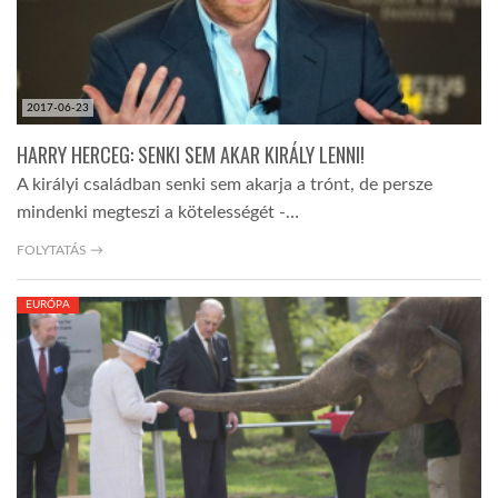
2017-06-23
HARRY HERCEG: SENKI SEM AKAR KIRÁLY LENNI!
A királyi családban senki sem akarja a trónt, de persze
mindenki megteszi a kötelességét -…
FOLYTATÁS →
EURÓPA