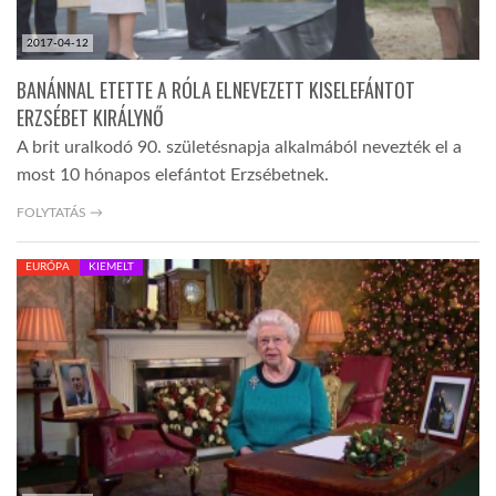
2017-04-12
BANÁNNAL ETETTE A RÓLA ELNEVEZETT KISELEFÁNTOT
ERZSÉBET KIRÁLYNŐ
A brit uralkodó 90. születésnapja alkalmából nevezték el a
most 10 hónapos elefántot Erzsébetnek.
FOLYTATÁS →
EURÓPA
KIEMELT