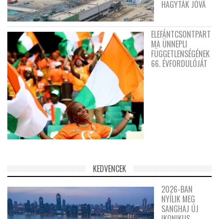
HAGYTÁK JÓVÁ
ELEFÁNTCSONTPART
MA ÜNNEPLI
FÜGGETLENSÉGÉNEK
66. ÉVFORDULÓJÁT
KEDVENCEK
2026-BAN
NYÍLIK MEG
SANGHAJ ÚJ
IKONIKUS