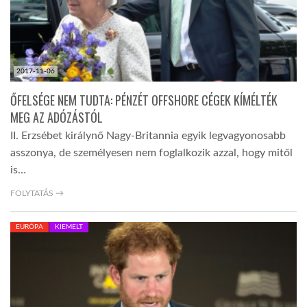
2017-11-06
ŐFELSÉGE NEM TUDTA: PÉNZÉT OFFSHORE CÉGEK KÍMÉLTÉK
MEG AZ ADÓZÁSTÓL
II. Erzsébet királynő Nagy-Britannia egyik legvagyonosabb
asszonya, de személyesen nem foglalkozik azzal, hogy mitől
is…
FOLYTATÁS →
EURÓPA
KIEMELT