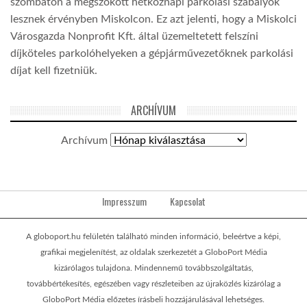
szombaton a megszokott hétköznapi parkolási szabályok
lesznek érvényben Miskolcon. Ez azt jelenti, hogy a Miskolci
Városgazda Nonprofit Kft. által üzemeltetett felszíni
díjköteles parkolóhelyeken a gépjárművezetőknek parkolási
díjat kell fizetniük.
ARCHÍVUM
Archívum
Impresszum
Kapcsolat
A globoport.hu felületén található minden információ, beleértve a képi,
grafikai megjelenítést, az oldalak szerkezetét a GloboPort Média
kizárólagos tulajdona. Mindennemű továbbszolgáltatás,
továbbértékesítés, egészében vagy részleteiben az újraközlés kizárólag a
GloboPort Média előzetes írásbeli hozzájárulásával lehetséges.