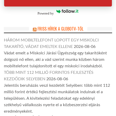
Powered by
FRISS HÍREK A GLOBOTV-TŐL
HÁROM MOBILTELEFONT LOPOTT EGY MISKOLCI
TAKARÍTÓ, VÁDAT EMELTEK ELLENE
2026-08-06
Vádat emelt a Miskolci Járási Ügyészség egy takarítóként
dolgozó nő ellen, aki a vád szerint munka közben három
mobiltelefont tulajdonított el egy miskolci irodaházból.
TÖBB MINT 112 MILLIÓ FORINTOS FEJLESZTÉS
KEZDŐDIK SELYEBEN
2026-08-06
Jelentős beruházás veszi kezdetét Selyében: több mint 112
millió forint értékű fejlesztési munkálatok indulnak el a
településen. A kivitelezési feladatokat egy edelényi
székhelyű vállalkozás nyerte el a közbeszerzési eljárás
eredményeként.