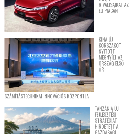
RIVÁLISAIKAT AZ
EU PIACÁN
KÍNA ÚJ
KORSZAKOT
NYITOTT:
MEGNYÍLT AZ
ORSZÁG ELSŐ
ŰR-
SZÁMÍTÁSTECHNIKAI INNOVÁCIÓS KÖZPONTJA
TANZÁNIA ÚJ
FEJLESZTÉSI
STRATÉGIÁT
HIRDETETT A
GAZDASÁGI