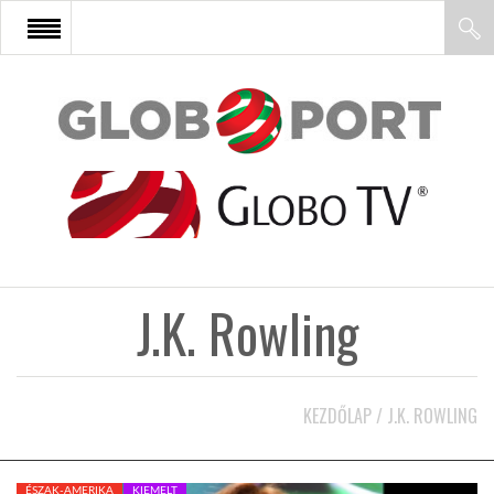
FŐOLDAL
AFRIKA
EURÓPA
J.K. Rowling
ÁZSIA
ÉSZAK-AMERIKA
KEZDŐLAP
/
J.K. ROWLING
LATIN-AMERIKA
ÉSZAK-AMERIKA
KIEMELT