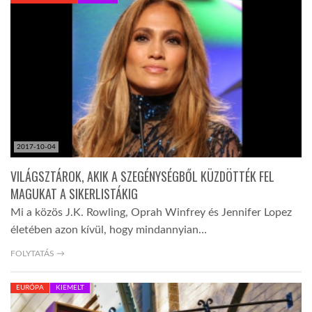
KÖZEL-KELET
AUSZTRÁLIA
A VILÁG ITTHON
2017-10-04
MÉDIA
VILÁGSZTÁROK, AKIK A SZEGÉNYSÉGBŐL KÜZDÖTTÉK FEL
MAGUKAT A SIKERLISTÁKIG
Mi a közös J.K. Rowling, Oprah Winfrey és Jennifer Lopez
életében azon kívül, hogy mindannyian…
GLOBOTV BP
FOLYTATÁS →
EURÓPA
KIEMELT
HÍR3D