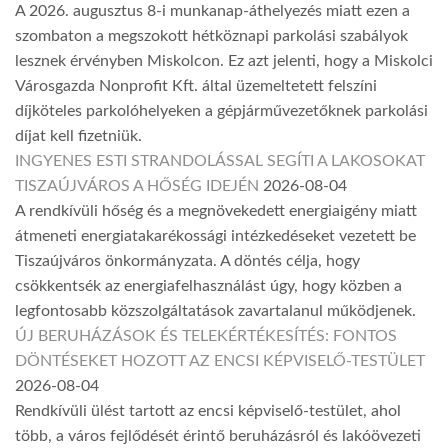
A 2026. augusztus 8-i munkanap-áthelyezés miatt ezen a
szombaton a megszokott hétköznapi parkolási szabályok
lesznek érvényben Miskolcon. Ez azt jelenti, hogy a Miskolci
Városgazda Nonprofit Kft. által üzemeltetett felszíni
díjköteles parkolóhelyeken a gépjárművezetőknek parkolási
díjat kell fizetniük.
INGYENES ESTI STRANDOLÁSSAL SEGÍTI A LAKOSOKAT
TISZAÚJVÁROS A HŐSÉG IDEJÉN
2026-08-04
A rendkívüli hőség és a megnövekedett energiaigény miatt
átmeneti energiatakarékossági intézkedéseket vezetett be
Tiszaújváros önkormányzata. A döntés célja, hogy
csökkentsék az energiafelhasználást úgy, hogy közben a
legfontosabb közszolgáltatások zavartalanul működjenek.
ÚJ BERUHÁZÁSOK ÉS TELEKÉRTÉKESÍTÉS: FONTOS
DÖNTÉSEKET HOZOTT AZ ENCSI KÉPVISELŐ-TESTÜLET
2026-08-04
Rendkívüli ülést tartott az encsi képviselő-testület, ahol
több, a város fejlődését érintő beruházásról és lakóövezeti