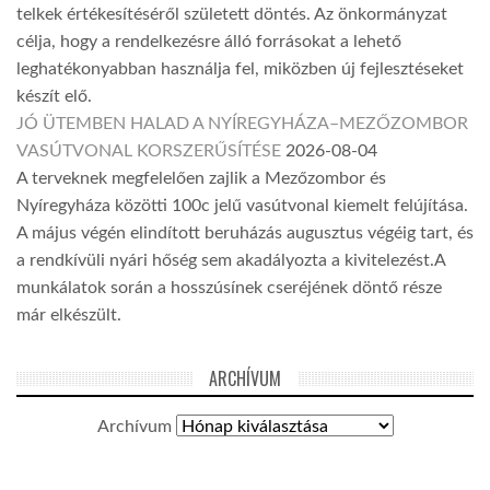
telkek értékesítéséről született döntés. Az önkormányzat
célja, hogy a rendelkezésre álló forrásokat a lehető
leghatékonyabban használja fel, miközben új fejlesztéseket
készít elő.
JÓ ÜTEMBEN HALAD A NYÍREGYHÁZA–MEZŐZOMBOR
VASÚTVONAL KORSZERŰSÍTÉSE
2026-08-04
A terveknek megfelelően zajlik a Mezőzombor és
Nyíregyháza közötti 100c jelű vasútvonal kiemelt felújítása.
A május végén elindított beruházás augusztus végéig tart, és
a rendkívüli nyári hőség sem akadályozta a kivitelezést.A
munkálatok során a hosszúsínek cseréjének döntő része
már elkészült.
ARCHÍVUM
Archívum