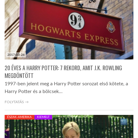
TROPICALMAGAZIN
GLOBOTV
AFRIKA TUDÁSTÁR
2017-03-26
20 ÉVES A HARRY POTTER: 7 REKORD, AMIT J.K. ROWLING
A NAP SZÉPE
MEGDÖNTÖTT
1997-ben jelent meg a Harry Potter sorozat első kötete, a
Harry Potter és a bölcsek…
LINKTR.EE
FOLYTATÁS →
GLOBOZSARU
ÉSZAK-AMERIKA
KIEMELT
DOBRAVERO.HU