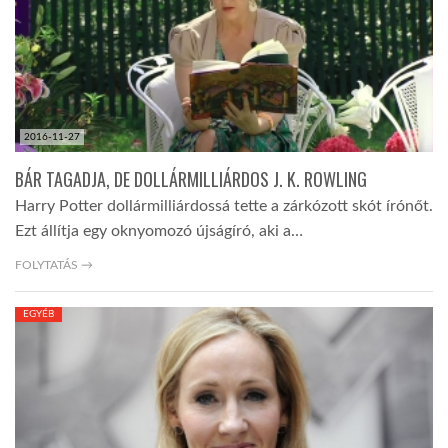
2016-11-27
BÁR TAGADJA, DE DOLLÁRMILLIÁRDOS J. K. ROWLING
Harry Potter dollármilliárdossá tette a zárkózott skót írónőt.
Ezt állítja egy oknyomozó újságíró, aki a…
FOLYTATÁS →
EGYÉB