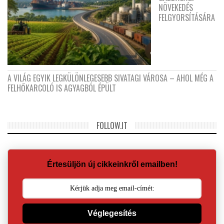
NÖVEKEDÉS
FELGYORSÍTÁSÁRA
A VILÁG EGYIK LEGKÜLÖNLEGESEBB SIVATAGI VÁROSA – AHOL MÉG A
FELHŐKARCOLÓ IS AGYAGBÓL ÉPÜLT
FOLLOW.IT
Értesüljön új cikkeinkről emailben!
Véglegesítés