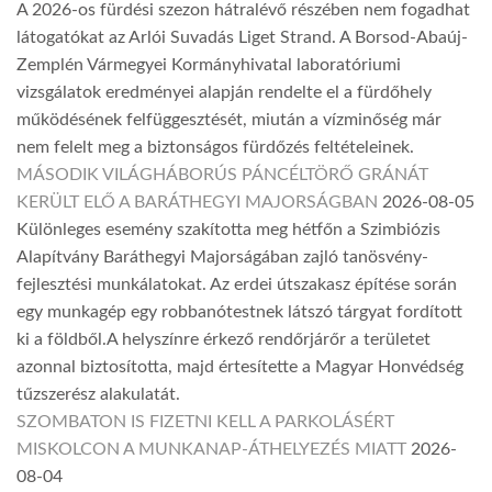
A 2026-os fürdési szezon hátralévő részében nem fogadhat
látogatókat az Arlói Suvadás Liget Strand. A Borsod-Abaúj-
Zemplén Vármegyei Kormányhivatal laboratóriumi
vizsgálatok eredményei alapján rendelte el a fürdőhely
működésének felfüggesztését, miután a vízminőség már
nem felelt meg a biztonságos fürdőzés feltételeinek.
MÁSODIK VILÁGHÁBORÚS PÁNCÉLTÖRŐ GRÁNÁT
KERÜLT ELŐ A BARÁTHEGYI MAJORSÁGBAN
2026-08-05
Különleges esemény szakította meg hétfőn a Szimbiózis
Alapítvány Baráthegyi Majorságában zajló tanösvény-
fejlesztési munkálatokat. Az erdei útszakasz építése során
egy munkagép egy robbanótestnek látszó tárgyat fordított
ki a földből.A helyszínre érkező rendőrjárőr a területet
azonnal biztosította, majd értesítette a Magyar Honvédség
tűzszerész alakulatát.
SZOMBATON IS FIZETNI KELL A PARKOLÁSÉRT
MISKOLCON A MUNKANAP-ÁTHELYEZÉS MIATT
2026-
08-04