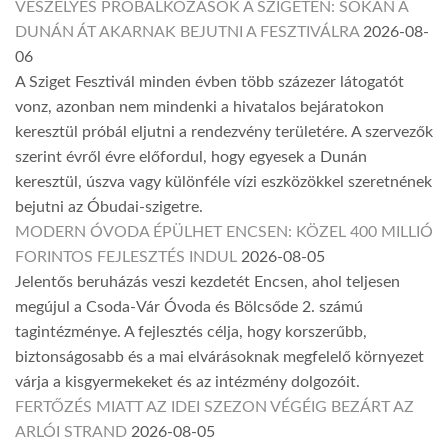
VESZÉLYES PRÓBÁLKOZÁSOK A SZIGETEN: SOKAN A
DUNÁN ÁT AKARNAK BEJUTNI A FESZTIVÁLRA
2026-08-
06
A Sziget Fesztivál minden évben több százezer látogatót
vonz, azonban nem mindenki a hivatalos bejáratokon
keresztül próbál eljutni a rendezvény területére. A szervezők
szerint évről évre előfordul, hogy egyesek a Dunán
keresztül, úszva vagy különféle vízi eszközökkel szeretnének
bejutni az Óbudai-szigetre.
MODERN ÓVODA ÉPÜLHET ENCSEN: KÖZEL 400 MILLIÓ
FORINTOS FEJLESZTÉS INDUL
2026-08-05
Jelentős beruházás veszi kezdetét Encsen, ahol teljesen
megújul a Csoda-Vár Óvoda és Bölcsőde 2. számú
tagintézménye. A fejlesztés célja, hogy korszerűbb,
biztonságosabb és a mai elvárásoknak megfelelő környezet
várja a kisgyermekeket és az intézmény dolgozóit.
FERTŐZÉS MIATT AZ IDEI SZEZON VÉGÉIG BEZÁRT AZ
ARLÓI STRAND
2026-08-05