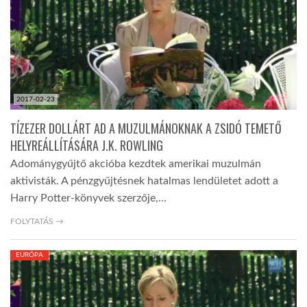
LATIMO.HU
GLOBOBOOK
2017-02-23
TÍZEZER DOLLÁRT AD A MUZULMÁNOKNAK A ZSIDÓ TEMETŐ
HELYREÁLLÍTÁSÁRA J.K. ROWLING
Adománygyűjtő akcióba kezdtek amerikai muzulmán
aktivisták. A pénzgyűjtésnek hatalmas lendületet adott a
Harry Potter-könyvek szerzője,…
FOLYTATÁS →
EURÓPA