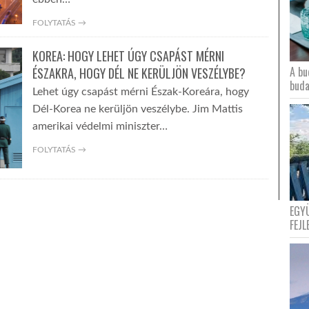
FOLYTATÁS →
KOREA: HOGY LEHET ÚGY CSAPÁST MÉRNI
A bu
ÉSZAKRA, HOGY DÉL NE KERÜLJÖN VESZÉLYBE?
buda
Lehet úgy csapást mérni Észak-Koreára, hogy
Dél-Korea ne kerüljön veszélybe. Jim Mattis
amerikai védelmi miniszter…
FOLYTATÁS →
EGY
FEJL