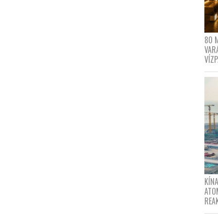
80 
VAR
VÍZ
KÍNA
ATO
REA