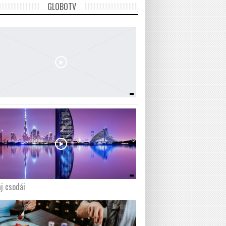
GLOBOTV
j csodái