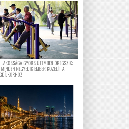
A LAKOSSÁGA GYORS ÜTEMBEN ÖREGSZIK:
 MINDEN NEGYEDIK EMBER KÖZELÍT A
GDÍJKORHOZ