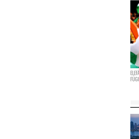
ELE
FÜG