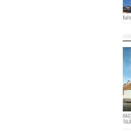
Kultu
HAG
TAL