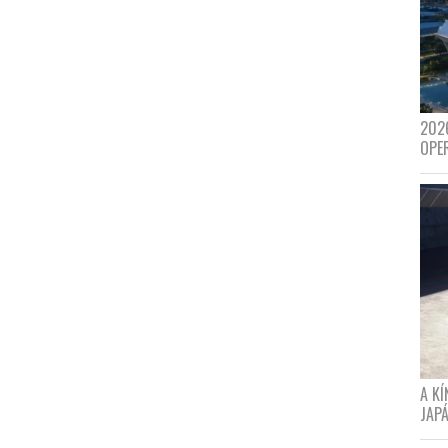
202
OPE
A K
JAPÁ