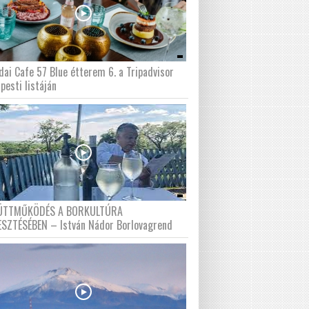
dai Cafe 57 Blue étterem 6. a Tripadvisor
pesti listáján
ÜTTMŰKÖDÉS A BORKULTÚRA
ESZTÉSÉBEN – István Nádor Borlovagrend