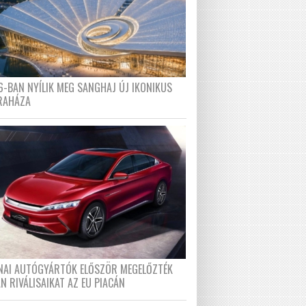
6-BAN NYÍLIK MEG SANGHAJ ÚJ IKONIKUS
RAHÁZA
ÍNAI AUTÓGYÁRTÓK ELŐSZÖR MEGELŐZTÉK
N RIVÁLISAIKAT AZ EU PIACÁN