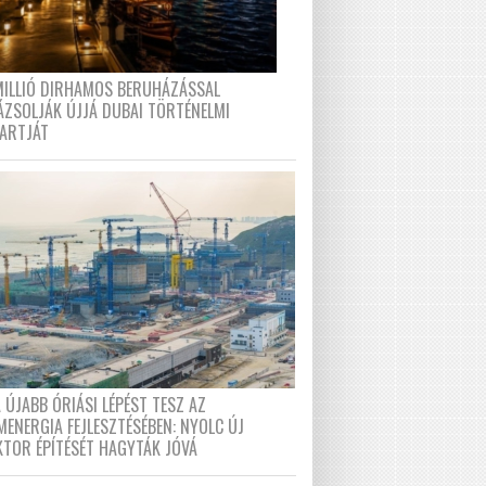
MILLIÓ DIRHAMOS BERUHÁZÁSSAL
ÁZSOLJÁK ÚJJÁ DUBAI TÖRTÉNELMI
PARTJÁT
 ÚJABB ÓRIÁSI LÉPÉST TESZ AZ
MENERGIA FEJLESZTÉSÉBEN: NYOLC ÚJ
KTOR ÉPÍTÉSÉT HAGYTÁK JÓVÁ