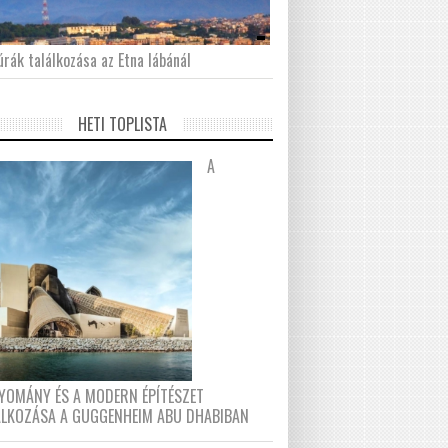
́rák találkozása az Etna lábánál
HETI TOPLISTA
A
YOMÁNY ÉS A MODERN ÉPÍTÉSZET
ÁLKOZÁSA A GUGGENHEIM ABU DHABIBAN