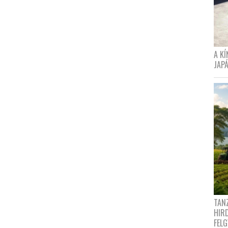
A K
JAPÁ
TANZ
HIR
FEL