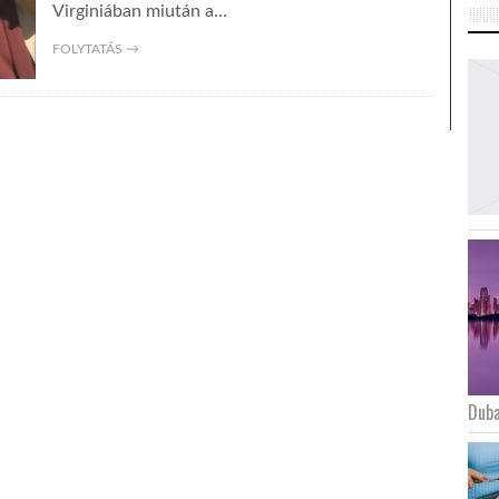
Virginiában miután a…
FOLYTATÁS →
Duba