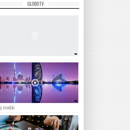
GLOBOTV
j csodái