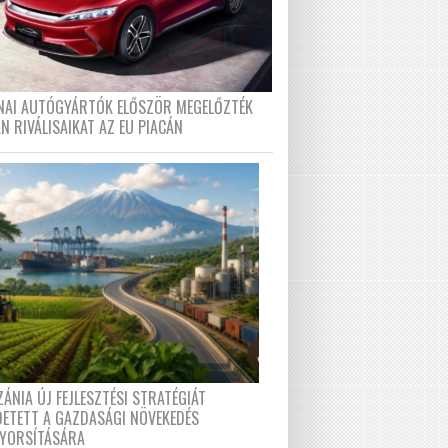
ÍNAI AUTÓGYÁRTÓK ELŐSZÖR MEGELŐZTÉK
N RIVÁLISAIKAT AZ EU PIACÁN
ÁNIA ÚJ FEJLESZTÉSI STRATÉGIÁT
DETETT A GAZDASÁGI NÖVEKEDÉS
GYORSÍTÁSÁRA