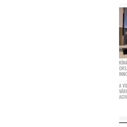
KÍN
ORS
INN
A VI
VÁR
AGY