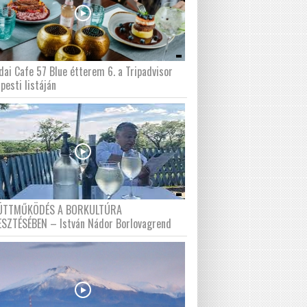
dai Cafe 57 Blue étterem 6. a Tripadvisor
pesti listáján
ÜTTMŰKÖDÉS A BORKULTÚRA
ESZTÉSÉBEN – István Nádor Borlovagrend