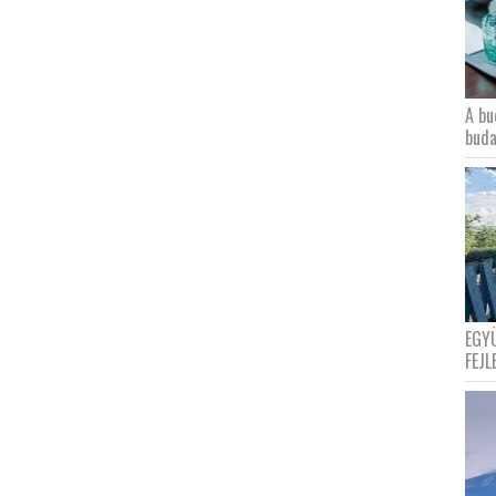
A bu
buda
EGY
FEJL