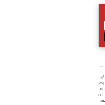
MÁ
PÁN
BA
05
Kül