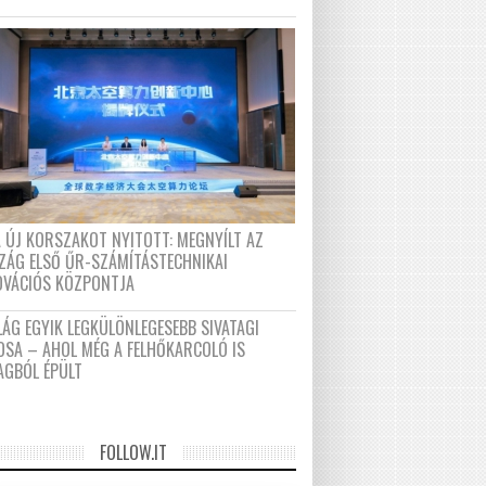
A ÚJ KORSZAKOT NYITOTT: MEGNYÍLT AZ
ZÁG ELSŐ ŰR-SZÁMÍTÁSTECHNIKAI
OVÁCIÓS KÖZPONTJA
LÁG EGYIK LEGKÜLÖNLEGESEBB SIVATAGI
OSA – AHOL MÉG A FELHŐKARCOLÓ IS
AGBÓL ÉPÜLT
FOLLOW.IT