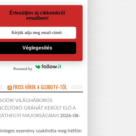
Értesüljön új cikkeinkről
emailben!
Véglegesítés
Powered by
FRISS HÍREK A GLOBOTV-TŐL
SODIK VILÁGHÁBORÚS
CÉLTÖRŐ GRÁNÁT KERÜLT ELŐ A
RÁTHEGYI MAJORSÁGBAN
2026-08-
önleges esemény szakította meg hétfőn