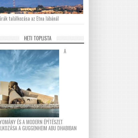
́rák találkozása az Etna lábánál
HETI TOPLISTA
A
YOMÁNY ÉS A MODERN ÉPÍTÉSZET
ÁLKOZÁSA A GUGGENHEIM ABU DHABIBAN