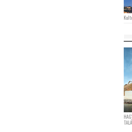
Kultu
HAG
TAL