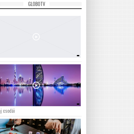
GLOBOTV
j csodái