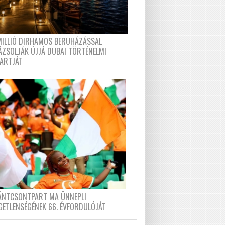
MILLIÓ DIRHAMOS BERUHÁZÁSSAL
ÁZSOLJÁK ÚJJÁ DUBAI TÖRTÉNELMI
PARTJÁT
FÁNTCSONTPART MA ÜNNEPLI
GETLENSÉGÉNEK 66. ÉVFORDULÓJÁT