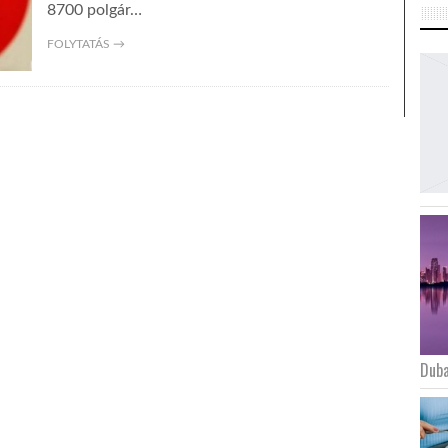
8700 polgár…
FOLYTATÁS →
Duba