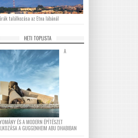
́rák találkozása az Etna lábánál
HETI TOPLISTA
A
YOMÁNY ÉS A MODERN ÉPÍTÉSZET
ÁLKOZÁSA A GUGGENHEIM ABU DHABIBAN