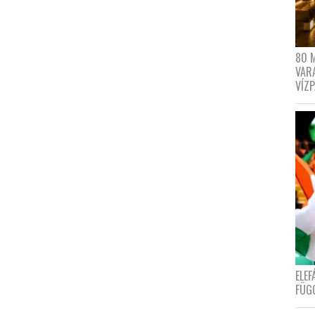
80 
VAR
VÍZ
ELE
FÜG