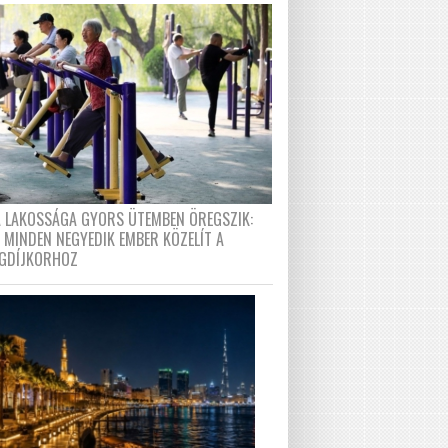
A LAKOSSÁGA GYORS ÜTEMBEN ÖREGSZIK:
 MINDEN NEGYEDIK EMBER KÖZELÍT A
GDÍJKORHOZ