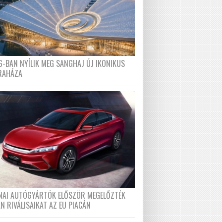
6-BAN NYÍLIK MEG SANGHAJ ÚJ IKONIKUS
RAHÁZA
ÍNAI AUTÓGYÁRTÓK ELŐSZÖR MEGELŐZTÉK
N RIVÁLISAIKAT AZ EU PIACÁN