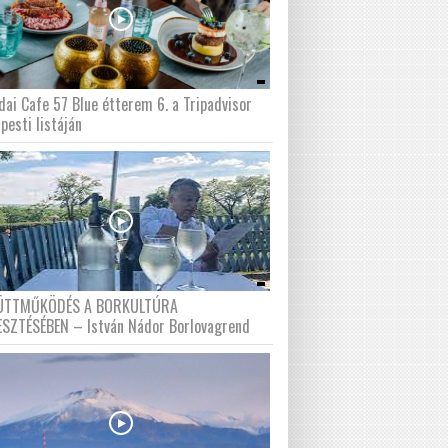
dai Cafe 57 Blue étterem 6. a Tripadvisor
pesti listáján
ÜTTMŰKÖDÉS A BORKULTÚRA
ESZTÉSÉBEN – István Nádor Borlovagrend