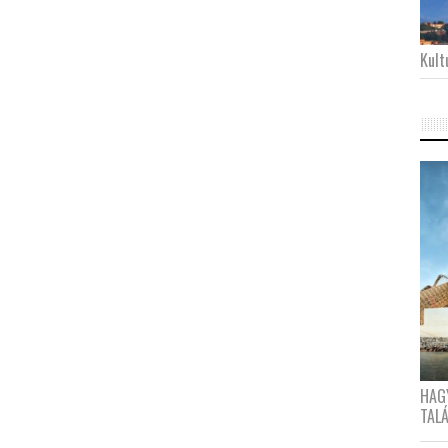
Kultu
HAG
TAL