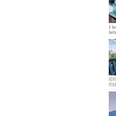
A bu
buda
EGY
FEJL