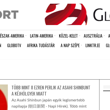
ÉSZAK-AMERIKA
LATIN-AMERIKA
KÖZEL-KELET
AUSZTRÁLIA
A
R ÉPÍTÉSÉT HAGYTÁK JÓVÁ
KÍNA ÚJABB HUMANITÁRIUS SEGÉLYT KÜLDÖTT KUBÁNAK: 15 EZER TONNA RIZS ÉRKEZETT HAVANNÁBA
AKÁR 20 MILLIÁRD DOLLÁROS VESZTESÉGET IS OKOZHAT AFRIKÁNAK A KÖZELGŐ EL NIÑO
FERENC PÁPA MEGHALT – ÍRJA A REUTERS A VATIKÁNRA HIVATKOZVA
SOME PEOPLE SHOULD NEVER HAVE BEEN BORN
KÍNA LAKOSSÁGA GYORS ÜTEMBEN ÖREGSZIK: MÁR MINDEN NEGYEDIK EMBER KÖZELÍT A NYUGDÍJKORHOZ
FÉL ÉVSZÁZAD UTÁN LECSERÉLIK A VONALKÓDOKAT -MEGÉRKEZNEK AZ ÚJ GENERÁCIÓS QR-KÓDOK A FEKETE-FEHÉR „CSÍKOS” VONALKÓDOK HELYETT
DUNDUN – A JORUBA NÉP „BESZÉLŐ DOBJA”, AMELY KÉPES MEGSZÓLALTATNI A NYELVET
80 MILLIÓ DIRHAMOS BERUHÁZÁSSAL VARÁZSOLJÁK ÚJJÁ DUBAI TÖRTÉNELMI VÍZPARTJÁT
BILLEN A FÖLD, JÖN A JÉGKORSZAK – VAGY MÉGSEM
BILLEN A FÖLD, JÖN A JÉGKORSZAK – VAGY MÉGSEM
ÉSZAK-KOREA A KOREAI HÁBORÚ LEZÁRÁSÁNAK ÉVFORDULÓJÁRA EMLÉKEZETT
BILLEN A FÖLD, JÖN A JÉGKO
RICHTER AFRIKÁBAN IS A RÁSZORULÓ NŐK TÁMOGA
N
GLOBOTV
AFRIKA TUDÁSTÁR
A NAP SZÉPE
LINKTR.EE
GL
ÍGY TANÍTJA MEG A GYERMEKEIT A TUDATOS SZÁJÁPOLÁSRA KULCSÁR EDINA
TÖBB MINT 8 EZREN PERLIK AZ ASAHI SHINBUNT
A KÉJHÖLGYEK MIATT
Az Asahi Shinbun japán egyik legismertebb
napilapja (朝日新聞 - Napi Hírek). Több mint