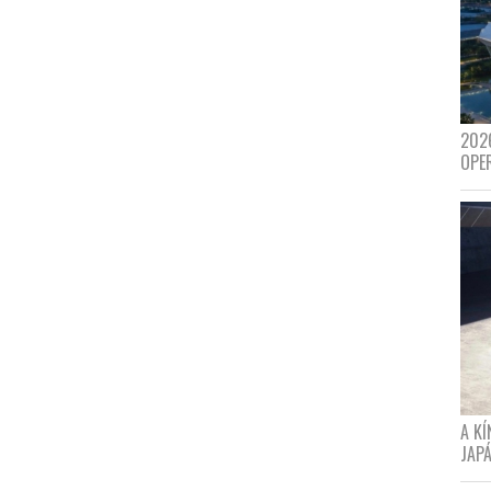
202
OPE
A K
JAPÁ