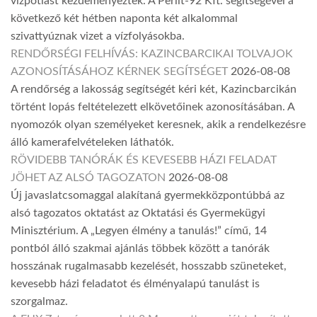
vízpótlást kezdeményeztek. A Perlit-92 Kft. segítségével a
következő két hétben naponta két alkalommal
szivattyúznak vizet a vízfolyásokba.
RENDŐRSÉGI FELHÍVÁS: KAZINCBARCIKAI TOLVAJOK
AZONOSÍTÁSÁHOZ KÉRNEK SEGÍTSÉGET
2026-08-08
A rendőrség a lakosság segítségét kéri két, Kazincbarcikán
történt lopás feltételezett elkövetőinek azonosításában. A
nyomozók olyan személyeket keresnek, akik a rendelkezésre
álló kamerafelvételeken láthatók.
RÖVIDEBB TANÓRÁK ÉS KEVESEBB HÁZI FELADAT
JÖHET AZ ALSÓ TAGOZATON
2026-08-08
Új javaslatcsomaggal alakítaná gyermekközpontúbbá az
alsó tagozatos oktatást az Oktatási és Gyermekügyi
Minisztérium. A „Legyen élmény a tanulás!” című, 14
pontból álló szakmai ajánlás többek között a tanórák
hosszának rugalmasabb kezelését, hosszabb szüneteket,
kevesebb házi feladatot és élményalapú tanulást is
szorgalmaz.