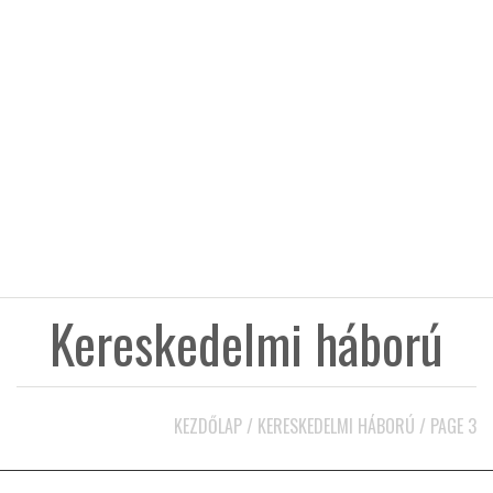
KÖZEL-KELET
AUSZTRÁLIA
A VILÁG ITTHON
MÉDIA
Kereskedelmi háború
GLOBOTV BP
KEZDŐLAP
/
KERESKEDELMI HÁBORÚ
/
PAGE 3
HÍR3D