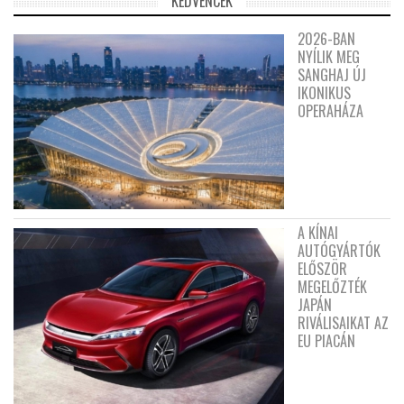
KEDVENCEK
2026-BAN
NYÍLIK MEG
SANGHAJ ÚJ
IKONIKUS
OPERAHÁZA
A KÍNAI
AUTÓGYÁRTÓK
ELŐSZÖR
MEGELŐZTÉK
JAPÁN
RIVÁLISAIKAT AZ
EU PIACÁN