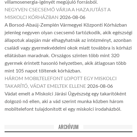
villamosenergia-igényét megújuló forrásból.
NEGYVEN CSECSEMŐ VÁRJA A HAZAJUTÁST A
MISKOLCI KÓRHÁZBAN
2026-08-06
A Borsod-Abaúj-Zemplén Vármegyei Központi Kórházban
jelenleg negyven olyan csecsemő tartózkodik, akik egészségi
állapotuk alapján már elhagyhatnák az intézményt, azonban
családi vagy gyermekvédelmi okok miatt továbbra is kórházi
ellátásban maradnak. Országos szinten több mint 320
gyermek érintett hasonló helyzetben, akik átlagosan több
mint 105 napot töltenek kórházban.
HÁROM MOBILTELEFONT LOPOTT EGY MISKOLCI
TAKARÍTÓ, VÁDAT EMELTEK ELLENE
2026-08-06
Vádat emelt a Miskolci Járási Ügyészség egy takarítóként
dolgozó nő ellen, aki a vád szerint munka közben három
mobiltelefont tulajdonított el egy miskolci irodaházból.
ARCHÍVUM