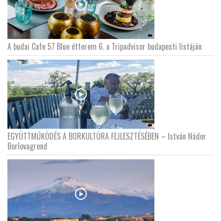
A budai Cafe 57 Blue étterem 6. a Tripadvisor budapesti listáján
EGYÜTTMŰKÖDÉS A BORKULTÚRA FEJLESZTÉSÉBEN – István Nádor
Borlovagrend