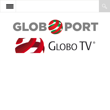
FŐOLDAL
AFRIKA
EURÓPA
ÁZSIA
ÉSZAK-AMERIKA
LATIN-AMERIKA