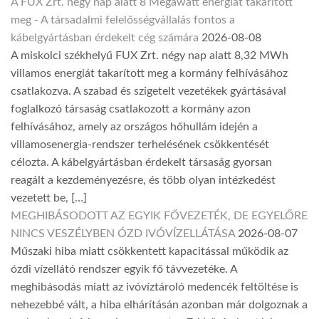
A FUX Zrt. négy nap alatt 8 Megawatt energiát takarított
meg - A társadalmi felelősségvállalás fontos a
kábelgyártásban érdekelt cég számára
2026-08-08
A miskolci székhelyű FUX Zrt. négy nap alatt 8,32 MWh
villamos energiát takarított meg a kormány felhívásához
csatlakozva. A szabad és szigetelt vezetékek gyártásával
foglalkozó társaság csatlakozott a kormány azon
felhívásához, amely az országos hőhullám idején a
villamosenergia-rendszer terhelésének csökkentését
célozta. A kábelgyártásban érdekelt társaság gyorsan
reagált a kezdeményezésre, és több olyan intézkedést
vezetett be, […]
MEGHIBÁSODOTT AZ EGYIK FŐVEZETÉK, DE EGYELŐRE
NINCS VESZÉLYBEN ÓZD IVÓVÍZELLÁTÁSA
2026-08-07
Műszaki hiba miatt csökkentett kapacitással működik az
ózdi vízellátó rendszer egyik fő távvezetéke. A
meghibásodás miatt az ivóvíztároló medencék feltöltése is
nehezebbé vált, a hiba elhárításán azonban már dolgoznak a