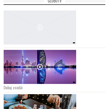
GLOBOTV
Dubaj csodái