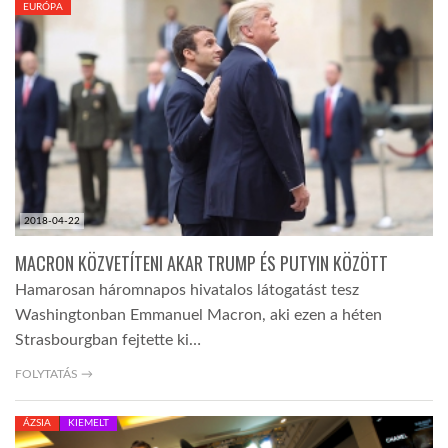
EURÓPA
TROPICALMAGAZIN
GLOBOTV
AFRIKA TUDÁSTÁR
2018-04-22
A NAP SZÉPE
MACRON KÖZVETÍTENI AKAR TRUMP ÉS PUTYIN KÖZÖTT
Hamarosan háromnapos hivatalos látogatást tesz
LINKTR.EE
Washingtonban Emmanuel Macron, aki ezen a héten
Strasbourgban fejtette ki…
GLOBOZSARU
FOLYTATÁS →
ÁZSIA
KIEMELT
DOBRAVERO.HU