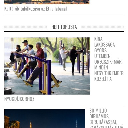
Kultúrák találkozása az Etna lábánál
HETI TOPLISTA
KÍNA
LAKOSSÁGA
GYORS
ÜTEMBEN
ÖREGSZIK: MÁR
MINDEN
NEGYEDIK EMBER
KÖZELÍT A
NYUGDÍJKORHOZ
80 MILLIÓ
DIRHAMOS
BERUHÁZÁSSAL
VARÁZSOLJÁK ÚJJÁ