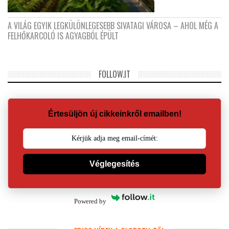
A VILÁG EGYIK LEGKÜLÖNLEGESEBB SIVATAGI VÁROSA – AHOL MÉG A
FELHŐKARCOLÓ IS AGYAGBÓL ÉPÜLT
FOLLOW.IT
Értesüljön új cikkeinkről emailben!
Véglegesítés
Powered by