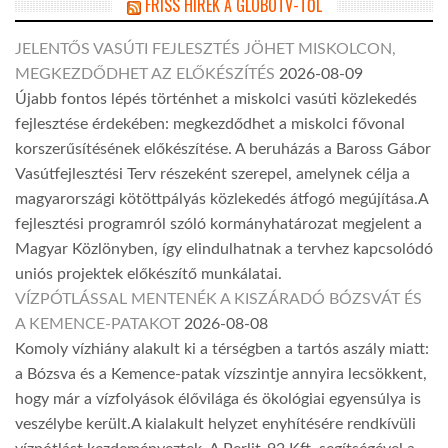
FRISS HÍREK A GLOBOTV-TŐL
JELENTŐS VASÚTI FEJLESZTÉS JÖHET MISKOLCON,
MEGKEZDŐDHET AZ ELŐKÉSZÍTÉS
2026-08-09
Újabb fontos lépés történhet a miskolci vasúti közlekedés
fejlesztése érdekében: megkezdődhet a miskolci fővonal
korszerűsítésének előkészítése. A beruházás a Baross Gábor
Vasútfejlesztési Terv részeként szerepel, amelynek célja a
magyarországi kötöttpályás közlekedés átfogó megújítása.A
fejlesztési programról szóló kormányhatározat megjelent a
Magyar Közlönyben, így elindulhatnak a tervhez kapcsolódó
uniós projektek előkészítő munkálatai.
VÍZPÓTLÁSSAL MENTENÉK A KISZÁRADÓ BÓZSVÁT ÉS
A KEMENCE-PATAKOT
2026-08-08
Komoly vízhiány alakult ki a térségben a tartós aszály miatt:
a Bózsva és a Kemence-patak vízszintje annyira lecsökkent,
hogy már a vízfolyások élővilága és ökológiai egyensúlya is
veszélybe került.A kialakult helyzet enyhítésére rendkívüli