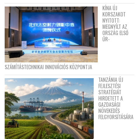
KÍNA ÚJ
KORSZAKOT
NYITOTT:
MEGNYÍLT AZ
ORSZÁG ELSŐ
ŰR-
SZÁMÍTÁSTECHNIKAI INNOVÁCIÓS KÖZPONTJA
TANZÁNIA ÚJ
FEJLESZTÉSI
STRATÉGIÁT
HIRDETETT A
GAZDASÁGI
NÖVEKEDÉS
FELGYORSÍTÁSÁRA