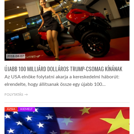
LATIMO.HU
GLOBOBOOK
2018-04-07
ÚJABB 100 MILLIÁRD DOLLÁROS TRUMP-CSOMAG KÍNÁNAK
Az USA elnöke folytatni akarja a kereskedelmi háborút:
elrendelte, hogy állítsanak össze egy újabb 100…
FOLYTATÁS →
ÁZSIA
KIEMELT