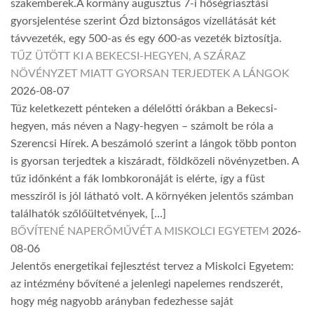
szakemberek.A kormány augusztus 7-i hőségriasztási
gyorsjelentése szerint Ózd biztonságos vízellátását két
távvezeték, egy 500-as és egy 600-as vezeték biztosítja.
TŰZ ÜTÖTT KI A BEKECSI-HEGYEN, A SZÁRAZ
NÖVÉNYZET MIATT GYORSAN TERJEDTEK A LÁNGOK
2026-08-07
Tűz keletkezett pénteken a délelőtti órákban a Bekecsi-
hegyen, más néven a Nagy-hegyen – számolt be róla a
Szerencsi Hírek. A beszámoló szerint a lángok több ponton
is gyorsan terjedtek a kiszáradt, földközeli növényzetben. A
tűz időnként a fák lombkoronáját is elérte, így a füst
messziről is jól látható volt. A környéken jelentős számban
találhatók szőlőültetvények, […]
BŐVÍTENÉ NAPERŐMŰVÉT A MISKOLCI EGYETEM
2026-
08-06
Jelentős energetikai fejlesztést tervez a Miskolci Egyetem:
az intézmény bővítené a jelenlegi napelemes rendszerét,
hogy még nagyobb arányban fedezhesse saját