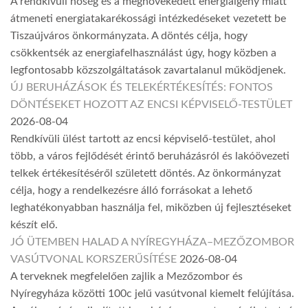
A rendkívüli hőség és a megnövekedett energiaigény miatt
átmeneti energiatakarékossági intézkedéseket vezetett be
Tiszaújváros önkormányzata. A döntés célja, hogy
csökkentsék az energiafelhasználást úgy, hogy közben a
legfontosabb közszolgáltatások zavartalanul működjenek.
ÚJ BERUHÁZÁSOK ÉS TELEKÉRTÉKESÍTÉS: FONTOS
DÖNTÉSEKET HOZOTT AZ ENCSI KÉPVISELŐ-TESTÜLET
2026-08-04
Rendkívüli ülést tartott az encsi képviselő-testület, ahol
több, a város fejlődését érintő beruházásról és lakóövezeti
telkek értékesítéséről született döntés. Az önkormányzat
célja, hogy a rendelkezésre álló forrásokat a lehető
leghatékonyabban használja fel, miközben új fejlesztéseket
készít elő.
JÓ ÜTEMBEN HALAD A NYÍREGYHÁZA–MEZŐZOMBOR
VASÚTVONAL KORSZERŰSÍTÉSE
2026-08-04
A terveknek megfelelően zajlik a Mezőzombor és
Nyíregyháza közötti 100c jelű vasútvonal kiemelt felújítása.