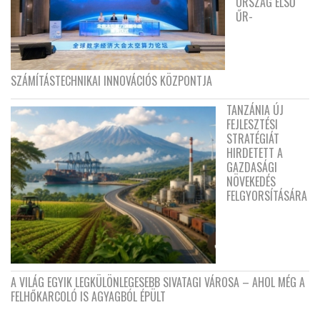
ORSZÁG ELSŐ
ŰR-
SZÁMÍTÁSTECHNIKAI INNOVÁCIÓS KÖZPONTJA
TANZÁNIA ÚJ
FEJLESZTÉSI
STRATÉGIÁT
HIRDETETT A
GAZDASÁGI
NÖVEKEDÉS
FELGYORSÍTÁSÁRA
A VILÁG EGYIK LEGKÜLÖNLEGESEBB SIVATAGI VÁROSA – AHOL MÉG A
FELHŐKARCOLÓ IS AGYAGBÓL ÉPÜLT