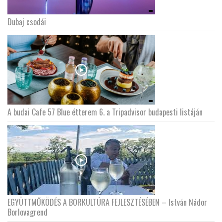
Dubaj csodái
LATIMO.HU
GLOBOBOOK
A budai Cafe 57 Blue étterem 6. a Tripadvisor budapesti listáján
EGYÜTTMŰKÖDÉS A BORKULTÚRA FEJLESZTÉSÉBEN – István Nádor
Borlovagrend