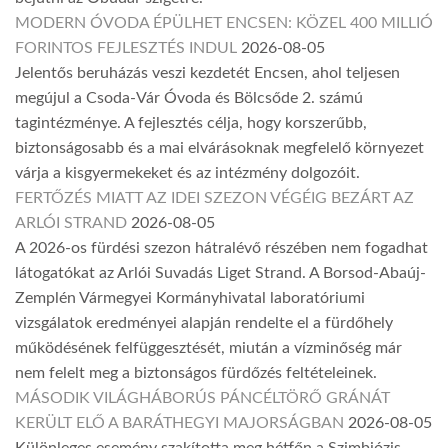
MODERN ÓVODA ÉPÜLHET ENCSEN: KÖZEL 400 MILLIÓ
FORINTOS FEJLESZTÉS INDUL
2026-08-05
Jelentős beruházás veszi kezdetét Encsen, ahol teljesen
megújul a Csoda-Vár Óvoda és Bölcsőde 2. számú
tagintézménye. A fejlesztés célja, hogy korszerűbb,
biztonságosabb és a mai elvárásoknak megfelelő környezet
várja a kisgyermekeket és az intézmény dolgozóit.
FERTŐZÉS MIATT AZ IDEI SZEZON VÉGÉIG BEZÁRT AZ
ARLÓI STRAND
2026-08-05
A 2026-os fürdési szezon hátralévő részében nem fogadhat
látogatókat az Arlói Suvadás Liget Strand. A Borsod-Abaúj-
Zemplén Vármegyei Kormányhivatal laboratóriumi
vizsgálatok eredményei alapján rendelte el a fürdőhely
működésének felfüggesztését, miután a vízminőség már
nem felelt meg a biztonságos fürdőzés feltételeinek.
MÁSODIK VILÁGHÁBORÚS PÁNCÉLTÖRŐ GRÁNÁT
KERÜLT ELŐ A BARÁTHEGYI MAJORSÁGBAN
2026-08-05