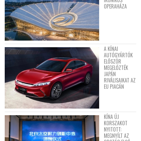
OPERAHÁZA
A KÍNAI
AUTÓGYÁRTÓK
ELŐSZÖR
MEGELŐZTÉK
JAPÁN
RIVÁLISAIKAT AZ
EU PIACÁN
KÍNA ÚJ
KORSZAKOT
NYITOTT:
MEGNYÍLT AZ