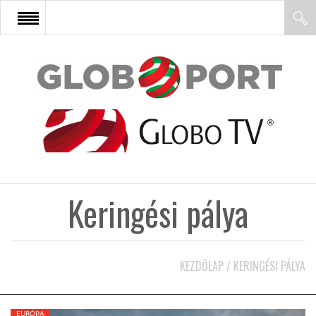
FŐOLDAL
AFRIKA
EURÓPA
Keringési pálya
ÁZSIA
ÉSZAK-AMERIKA
KEZDŐLAP
/
KERINGÉSI PÁLYA
LATIN-AMERIKA
EURÓPA