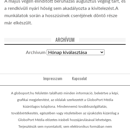
A május végén elindított beruházás augusztus végéig tart, és
a rendkívüli nyári hőség sem akadályozta a kivitelezést.A
munkálatok során a hosszúsínek cseréjének döntő része
már elkészült.
ARCHÍVUM
Archívum
Impresszum
Kapcsolat
A globoport.hu felületén található minden információ, beleértve a képi,
grafikai megjelenítést, az oldalak szerkezetét a GloboPort Média
kizárólagos tulajdona. Mindennemű továbbszolgáltatás,
továbbértékesítés, egészében vagy részleteiben az újraközlés kizárólag a
GloboPort Média előzetes írásbeli hozzájárulásával lehetséges.
Terjesztésük sem nyomtatott, sem elektronikus formában nem