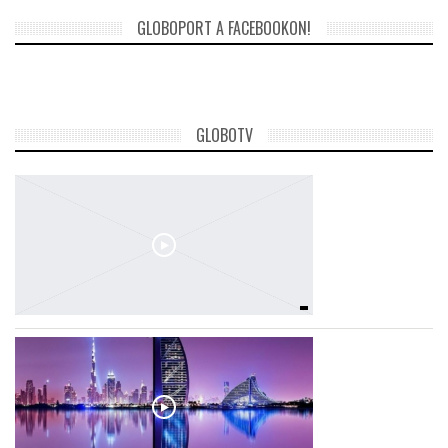
GLOBOPORT A FACEBOOKON!
TROPICALMAGAZIN
GLOBOTV
GLOBOTV
AFRIKA TUDÁSTÁR
A NAP SZÉPE
LINKTR.EE
GLOBOZSARU
DOBRAVERO.HU