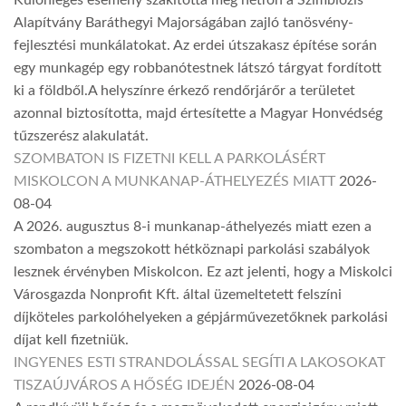
Különleges esemény szakította meg hétfőn a Szimbiózis
Alapítvány Baráthegyi Majorságában zajló tanösvény-
fejlesztési munkálatokat. Az erdei útszakasz építése során
egy munkagép egy robbanótestnek látszó tárgyat fordított
ki a földből.A helyszínre érkező rendőrjárőr a területet
azonnal biztosította, majd értesítette a Magyar Honvédség
tűzszerész alakulatát.
SZOMBATON IS FIZETNI KELL A PARKOLÁSÉRT
MISKOLCON A MUNKANAP-ÁTHELYEZÉS MIATT
2026-
08-04
A 2026. augusztus 8-i munkanap-áthelyezés miatt ezen a
szombaton a megszokott hétköznapi parkolási szabályok
lesznek érvényben Miskolcon. Ez azt jelenti, hogy a Miskolci
Városgazda Nonprofit Kft. által üzemeltetett felszíni
díjköteles parkolóhelyeken a gépjárművezetőknek parkolási
díjat kell fizetniük.
INGYENES ESTI STRANDOLÁSSAL SEGÍTI A LAKOSOKAT
TISZAÚJVÁROS A HŐSÉG IDEJÉN
2026-08-04