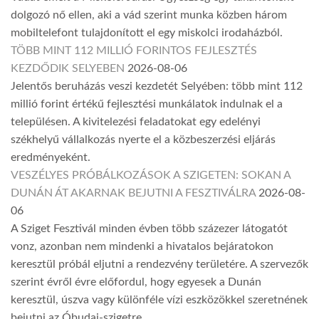
dolgozó nő ellen, aki a vád szerint munka közben három
mobiltelefont tulajdonított el egy miskolci irodaházból.
TÖBB MINT 112 MILLIÓ FORINTOS FEJLESZTÉS
KEZDŐDIK SELYEBEN
2026-08-06
Jelentős beruházás veszi kezdetét Selyében: több mint 112
millió forint értékű fejlesztési munkálatok indulnak el a
településen. A kivitelezési feladatokat egy edelényi
székhelyű vállalkozás nyerte el a közbeszerzési eljárás
eredményeként.
VESZÉLYES PRÓBÁLKOZÁSOK A SZIGETEN: SOKAN A
DUNÁN ÁT AKARNAK BEJUTNI A FESZTIVÁLRA
2026-08-
06
A Sziget Fesztivál minden évben több százezer látogatót
vonz, azonban nem mindenki a hivatalos bejáratokon
keresztül próbál eljutni a rendezvény területére. A szervezők
szerint évről évre előfordul, hogy egyesek a Dunán
keresztül, úszva vagy különféle vízi eszközökkel szeretnének
bejutni az Óbudai-szigetre.