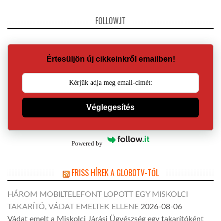
FOLLOW.IT
Értesüljön új cikkeinkről emailben!
Véglegesítés
Powered by
FRISS HÍREK A GLOBOTV-TŐL
HÁROM MOBILTELEFONT LOPOTT EGY MISKOLCI
TAKARÍTÓ, VÁDAT EMELTEK ELLENE
2026-08-06
Vádat emelt a Miskolci Járási Ügyészség egy takarítóként