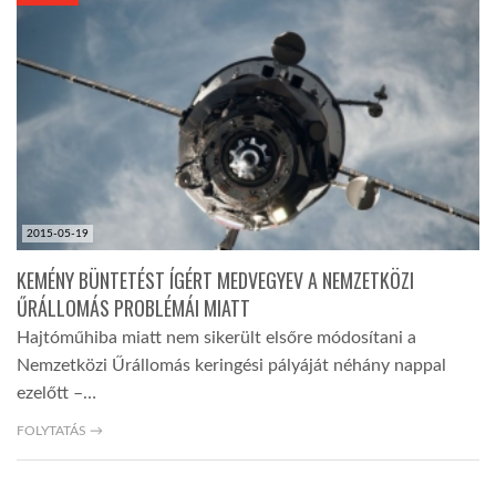
KÖZEL-KELET
AUSZTRÁLIA
A VILÁG ITTHON
2015-05-19
MÉDIA
KEMÉNY BÜNTETÉST ÍGÉRT MEDVEGYEV A NEMZETKÖZI
ŰRÁLLOMÁS PROBLÉMÁI MIATT
Hajtóműhiba miatt nem sikerült elsőre módosítani a
Nemzetközi Űrállomás keringési pályáját néhány nappal
ezelőtt –…
GLOBOTV BP
FOLYTATÁS →
HÍR3D