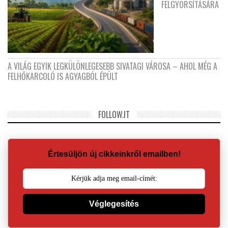
FELGYORSÍTÁSÁRA
A VILÁG EGYIK LEGKÜLÖNLEGESEBB SIVATAGI VÁROSA – AHOL MÉG A
FELHŐKARCOLÓ IS AGYAGBÓL ÉPÜLT
FOLLOW.IT
Értesüljön új cikkeinkről emailben!
Véglegesítés