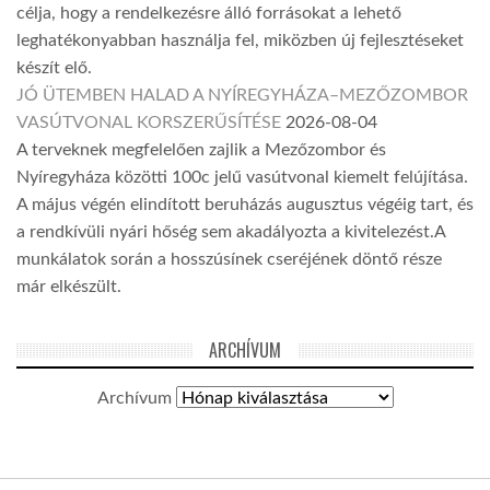
célja, hogy a rendelkezésre álló forrásokat a lehető
leghatékonyabban használja fel, miközben új fejlesztéseket
készít elő.
JÓ ÜTEMBEN HALAD A NYÍREGYHÁZA–MEZŐZOMBOR
VASÚTVONAL KORSZERŰSÍTÉSE
2026-08-04
A terveknek megfelelően zajlik a Mezőzombor és
Nyíregyháza közötti 100c jelű vasútvonal kiemelt felújítása.
A május végén elindított beruházás augusztus végéig tart, és
a rendkívüli nyári hőség sem akadályozta a kivitelezést.A
munkálatok során a hosszúsínek cseréjének döntő része
már elkészült.
ARCHÍVUM
Archívum