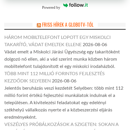
Powered by
FRISS HÍREK A GLOBOTV-TŐL
HÁROM MOBILTELEFONT LOPOTT EGY MISKOLCI
TAKARÍTÓ, VÁDAT EMELTEK ELLENE
2026-08-06
Vádat emelt a Miskolci Járási Ügyészség egy takarítóként
dolgozó nő ellen, aki a vád szerint munka közben három
mobiltelefont tulajdonított el egy miskolci irodaházból.
TÖBB MINT 112 MILLIÓ FORINTOS FEJLESZTÉS
KEZDŐDIK SELYEBEN
2026-08-06
Jelentős beruházás veszi kezdetét Selyében: több mint 112
millió forint értékű fejlesztési munkálatok indulnak el a
településen. A kivitelezési feladatokat egy edelényi
székhelyű vállalkozás nyerte el a közbeszerzési eljárás
eredményeként.
VESZÉLYES PRÓBÁLKOZÁSOK A SZIGETEN: SOKAN A