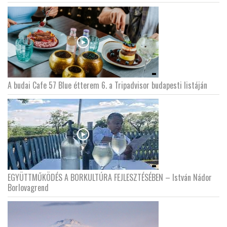
A budai Cafe 57 Blue étterem 6. a Tripadvisor budapesti listáján
EGYÜTTMŰKÖDÉS A BORKULTÚRA FEJLESZTÉSÉBEN – István Nádor
Borlovagrend