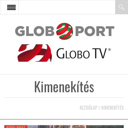
FŐOLDAL
AFRIKA
EURÓPA
Kimenekítés
ÁZSIA
ÉSZAK-AMERIKA
KEZDŐLAP
/
KIMENEKÍTÉS
LATIN-AMERIKA
KÖZEL-KELET