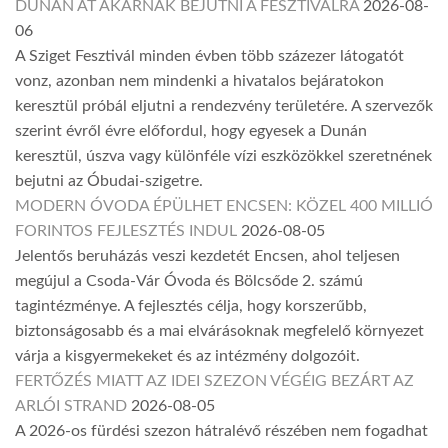
DUNÁN ÁT AKARNAK BEJUTNI A FESZTIVÁLRA
2026-08-
06
A Sziget Fesztivál minden évben több százezer látogatót
vonz, azonban nem mindenki a hivatalos bejáratokon
keresztül próbál eljutni a rendezvény területére. A szervezők
szerint évről évre előfordul, hogy egyesek a Dunán
keresztül, úszva vagy különféle vízi eszközökkel szeretnének
bejutni az Óbudai-szigetre.
MODERN ÓVODA ÉPÜLHET ENCSEN: KÖZEL 400 MILLIÓ
FORINTOS FEJLESZTÉS INDUL
2026-08-05
Jelentős beruházás veszi kezdetét Encsen, ahol teljesen
megújul a Csoda-Vár Óvoda és Bölcsőde 2. számú
tagintézménye. A fejlesztés célja, hogy korszerűbb,
biztonságosabb és a mai elvárásoknak megfelelő környezet
várja a kisgyermekeket és az intézmény dolgozóit.
FERTŐZÉS MIATT AZ IDEI SZEZON VÉGÉIG BEZÁRT AZ
ARLÓI STRAND
2026-08-05
A 2026-os fürdési szezon hátralévő részében nem fogadhat