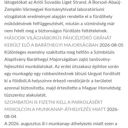
látogatókat az Arlói Suvadás Liget Strand. A Borsod-Abaúj-
Zemplén Vármegyei Kormányhivatal laboratóriumi
vizsgálatok eredményei alapján rendelte el a fürdőhely
működésének felfüggesztését, miután a vízminőség már
nem felelt meg a biztonságos fürdőzés feltételeinek.
MÁSODIK VILÁGHÁBORÚS PÁNCÉLTÖRŐ GRÁNÁT
KERÜLT ELŐ A BARÁTHEGYI MAJORSÁGBAN
2026-08-05
Különleges esemény szakította meg hétfőn a Szimbiózis
Alapítvány Baráthegyi Majorságában zajló tanösvény-
fejlesztési munkálatokat. Az erdei útszakasz építése során
egy munkagép egy robbanótestnek látszó tárgyat fordított
ki a földből.A helyszínre érkező rendőrjárőr a területet
azonnal biztosította, majd értesítette a Magyar Honvédség
tűzszerész alakulatát.
SZOMBATON IS FIZETNI KELL A PARKOLÁSÉRT
MISKOLCON A MUNKANAP-ÁTHELYEZÉS MIATT
2026-
08-04
A 2026. augusztus 8-i munkanap-áthelyezés miatt ezen a