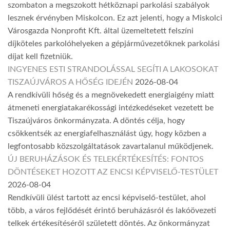
szombaton a megszokott hétköznapi parkolási szabályok
lesznek érvényben Miskolcon. Ez azt jelenti, hogy a Miskolci
Városgazda Nonprofit Kft. által üzemeltetett felszíni
díjköteles parkolóhelyeken a gépjárművezetőknek parkolási
díjat kell fizetniük.
INGYENES ESTI STRANDOLÁSSAL SEGÍTI A LAKOSOKAT
TISZAÚJVÁROS A HŐSÉG IDEJÉN
2026-08-04
A rendkívüli hőség és a megnövekedett energiaigény miatt
átmeneti energiatakarékossági intézkedéseket vezetett be
Tiszaújváros önkormányzata. A döntés célja, hogy
csökkentsék az energiafelhasználást úgy, hogy közben a
legfontosabb közszolgáltatások zavartalanul működjenek.
ÚJ BERUHÁZÁSOK ÉS TELEKÉRTÉKESÍTÉS: FONTOS
DÖNTÉSEKET HOZOTT AZ ENCSI KÉPVISELŐ-TESTÜLET
2026-08-04
Rendkívüli ülést tartott az encsi képviselő-testület, ahol
több, a város fejlődését érintő beruházásról és lakóövezeti
telkek értékesítéséről született döntés. Az önkormányzat