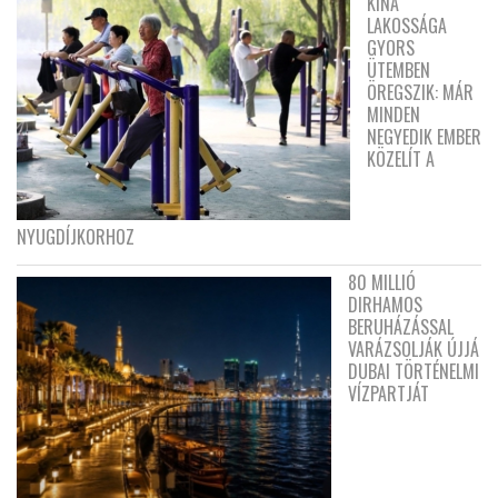
KÍNA
LAKOSSÁGA
GYORS
ÜTEMBEN
ÖREGSZIK: MÁR
MINDEN
NEGYEDIK EMBER
KÖZELÍT A
NYUGDÍJKORHOZ
80 MILLIÓ
DIRHAMOS
BERUHÁZÁSSAL
VARÁZSOLJÁK ÚJJÁ
DUBAI TÖRTÉNELMI
VÍZPARTJÁT