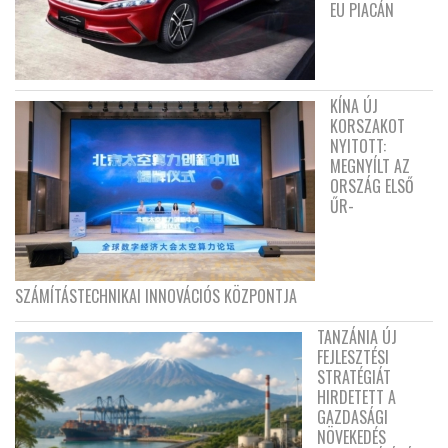
EU PIACÁN
KÍNA ÚJ
KORSZAKOT
NYITOTT:
MEGNYÍLT AZ
ORSZÁG ELSŐ
ŰR-
SZÁMÍTÁSTECHNIKAI INNOVÁCIÓS KÖZPONTJA
TANZÁNIA ÚJ
FEJLESZTÉSI
STRATÉGIÁT
HIRDETETT A
GAZDASÁGI
NÖVEKEDÉS