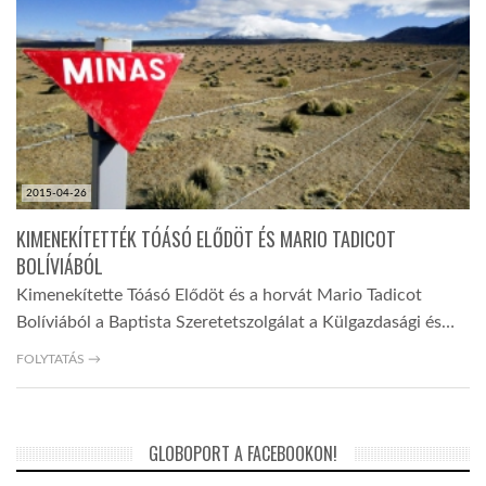
TROPICALMAGAZIN
GLOBOTV
AFRIKA TUDÁSTÁR
2015-04-26
KIMENEKÍTETTÉK TÓÁSÓ ELŐDÖT ÉS MARIO TADICOT
A NAP SZÉPE
BOLÍVIÁBÓL
Kimenekítette Tóásó Elődöt és a horvát Mario Tadicot
Bolíviából a Baptista Szeretetszolgálat a Külgazdasági és…
LINKTR.EE
FOLYTATÁS →
GLOBOZSARU
GLOBOPORT A FACEBOOKON!
DOBRAVERO.HU