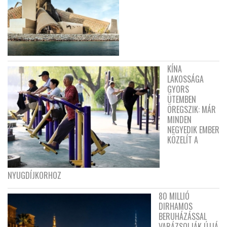
KÍNA
LAKOSSÁGA
GYORS
ÜTEMBEN
ÖREGSZIK: MÁR
MINDEN
NEGYEDIK EMBER
KÖZELÍT A
NYUGDÍJKORHOZ
80 MILLIÓ
DIRHAMOS
BERUHÁZÁSSAL
VARÁZSOLJÁK ÚJJÁ