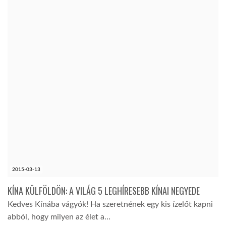
TROPICALMAGAZIN
GLOBOTV
AFRIKA TUDÁSTÁR
A NAP SZÉPE
LINKTR.EE
2015-03-13
GLOBOZSARU
KÍNA KÜLFÖLDÖN: A VILÁG 5 LEGHÍRESEBB KÍNAI NEGYEDE
Kedves Kínába vágyók! Ha szeretnének egy kis ízelőt kapni
DOBRAVERO.HU
abból, hogy milyen az élet a…