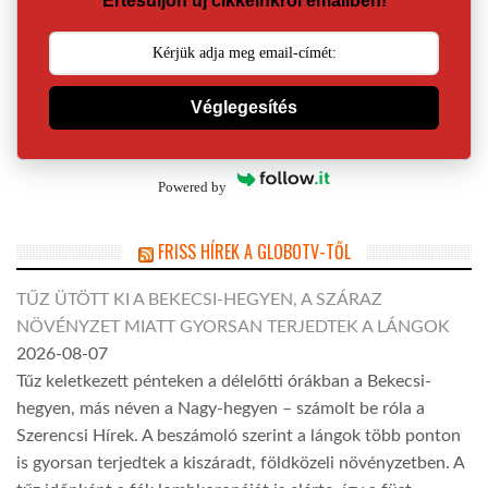
Értesüljön új cikkeinkről emailben!
Véglegesítés
Powered by
FRISS HÍREK A GLOBOTV-TŐL
TŰZ ÜTÖTT KI A BEKECSI-HEGYEN, A SZÁRAZ
NÖVÉNYZET MIATT GYORSAN TERJEDTEK A LÁNGOK
2026-08-07
Tűz keletkezett pénteken a délelőtti órákban a Bekecsi-
hegyen, más néven a Nagy-hegyen – számolt be róla a
Szerencsi Hírek. A beszámoló szerint a lángok több ponton
is gyorsan terjedtek a kiszáradt, földközeli növényzetben. A