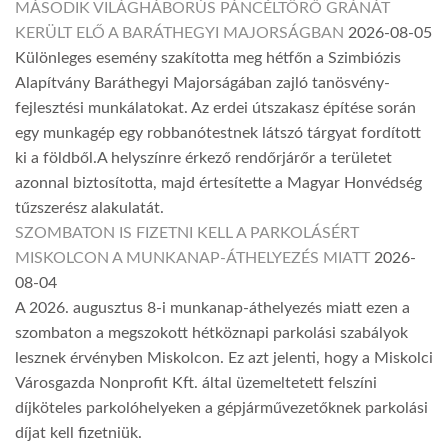
MÁSODIK VILÁGHÁBORÚS PÁNCÉLTÖRŐ GRÁNÁT
KERÜLT ELŐ A BARÁTHEGYI MAJORSÁGBAN
2026-08-05
Különleges esemény szakította meg hétfőn a Szimbiózis
Alapítvány Baráthegyi Majorságában zajló tanösvény-
fejlesztési munkálatokat. Az erdei útszakasz építése során
egy munkagép egy robbanótestnek látszó tárgyat fordított
ki a földből.A helyszínre érkező rendőrjárőr a területet
azonnal biztosította, majd értesítette a Magyar Honvédség
tűzszerész alakulatát.
SZOMBATON IS FIZETNI KELL A PARKOLÁSÉRT
MISKOLCON A MUNKANAP-ÁTHELYEZÉS MIATT
2026-
08-04
A 2026. augusztus 8-i munkanap-áthelyezés miatt ezen a
szombaton a megszokott hétköznapi parkolási szabályok
lesznek érvényben Miskolcon. Ez azt jelenti, hogy a Miskolci
Városgazda Nonprofit Kft. által üzemeltetett felszíni
díjköteles parkolóhelyeken a gépjárművezetőknek parkolási
díjat kell fizetniük.