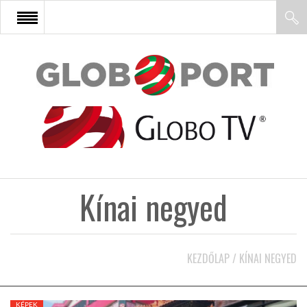
FŐOLDAL
AFRIKA
EURÓPA
Kínai negyed
ÁZSIA
ÉSZAK-AMERIKA
KEZDŐLAP
/
KÍNAI NEGYED
LATIN-AMERIKA
KÉPEK