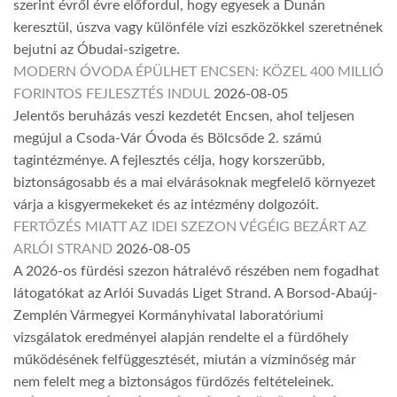
szerint évről évre előfordul, hogy egyesek a Dunán
keresztül, úszva vagy különféle vízi eszközökkel szeretnének
bejutni az Óbudai-szigetre.
MODERN ÓVODA ÉPÜLHET ENCSEN: KÖZEL 400 MILLIÓ
FORINTOS FEJLESZTÉS INDUL
2026-08-05
Jelentős beruházás veszi kezdetét Encsen, ahol teljesen
megújul a Csoda-Vár Óvoda és Bölcsőde 2. számú
tagintézménye. A fejlesztés célja, hogy korszerűbb,
biztonságosabb és a mai elvárásoknak megfelelő környezet
várja a kisgyermekeket és az intézmény dolgozóit.
FERTŐZÉS MIATT AZ IDEI SZEZON VÉGÉIG BEZÁRT AZ
ARLÓI STRAND
2026-08-05
A 2026-os fürdési szezon hátralévő részében nem fogadhat
látogatókat az Arlói Suvadás Liget Strand. A Borsod-Abaúj-
Zemplén Vármegyei Kormányhivatal laboratóriumi
vizsgálatok eredményei alapján rendelte el a fürdőhely
működésének felfüggesztését, miután a vízminőség már
nem felelt meg a biztonságos fürdőzés feltételeinek.