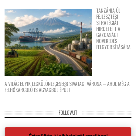
TANZÁNIA ÚJ
FEJLESZTÉSI
STRATÉGIÁT
HIRDETETT A
GAZDASÁGI
NÖVEKEDÉS
FELGYORSÍTÁSÁRA
A VILÁG EGYIK LEGKÜLÖNLEGESEBB SIVATAGI VÁROSA – AHOL MÉG A
FELHŐKARCOLÓ IS AGYAGBÓL ÉPÜLT
FOLLOW.IT