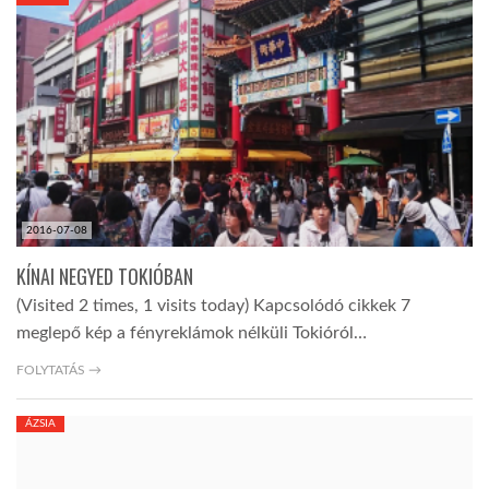
KÖZEL-KELET
AUSZTRÁLIA
A VILÁG ITTHON
2016-07-08
MÉDIA
KÍNAI NEGYED TOKIÓBAN
(Visited 2 times, 1 visits today) Kapcsolódó cikkek 7
meglepő kép a fényreklámok nélküli Tokióról…
FOLYTATÁS →
GLOBOTV BP
ÁZSIA
HÍR3D