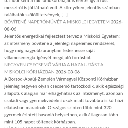
tűz időnként a fák lombkoronáját is elérte, így a füst
messziről is jól látható volt. A környéken jelentős számban
találhatók szőlőültetvények, […]
BŐVÍTENÉ NAPERŐMŰVÉT A MISKOLCI EGYETEM
2026-
08-06
Jelentős energetikai fejlesztést tervez a Miskolci Egyetem:
az intézmény bővítené a jelenlegi napelemes rendszerét,
hogy még nagyobb arányban fedezhesse saját
villamosenergia-igényét megújuló forrásból.
NEGYVEN CSECSEMŐ VÁRJA A HAZAJUTÁST A
MISKOLCI KÓRHÁZBAN
2026-08-06
A Borsod-Abaúj-Zemplén Vármegyei Központi Kórházban
jelenleg negyven olyan csecsemő tartózkodik, akik egészségi
állapotuk alapján már elhagyhatnák az intézményt, azonban
családi vagy gyermekvédelmi okok miatt továbbra is kórházi
ellátásban maradnak. Országos szinten több mint 320
gyermek érintett hasonló helyzetben, akik átlagosan több
mint 105 napot töltenek kórházban.