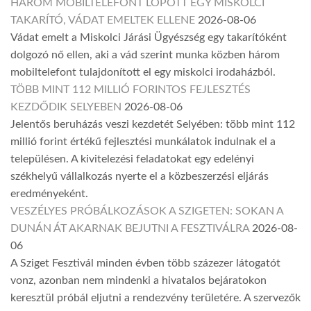
HÁROM MOBILTELEFONT LOPOTT EGY MISKOLCI
TAKARÍTÓ, VÁDAT EMELTEK ELLENE
2026-08-06
Vádat emelt a Miskolci Járási Ügyészség egy takarítóként
dolgozó nő ellen, aki a vád szerint munka közben három
mobiltelefont tulajdonított el egy miskolci irodaházból.
TÖBB MINT 112 MILLIÓ FORINTOS FEJLESZTÉS
KEZDŐDIK SELYEBEN
2026-08-06
Jelentős beruházás veszi kezdetét Selyében: több mint 112
millió forint értékű fejlesztési munkálatok indulnak el a
településen. A kivitelezési feladatokat egy edelényi
székhelyű vállalkozás nyerte el a közbeszerzési eljárás
eredményeként.
VESZÉLYES PRÓBÁLKOZÁSOK A SZIGETEN: SOKAN A
DUNÁN ÁT AKARNAK BEJUTNI A FESZTIVÁLRA
2026-08-
06
A Sziget Fesztivál minden évben több százezer látogatót
vonz, azonban nem mindenki a hivatalos bejáratokon
keresztül próbál eljutni a rendezvény területére. A szervezők