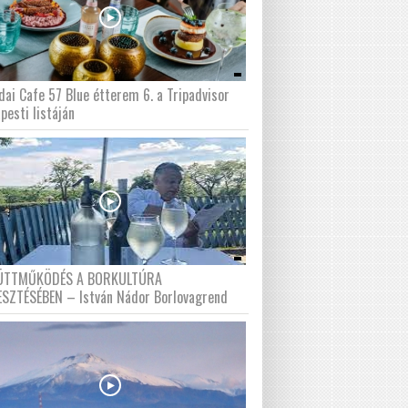
dai Cafe 57 Blue étterem 6. a Tripadvisor
pesti listáján
ÜTTMŰKÖDÉS A BORKULTÚRA
ESZTÉSÉBEN – István Nádor Borlovagrend