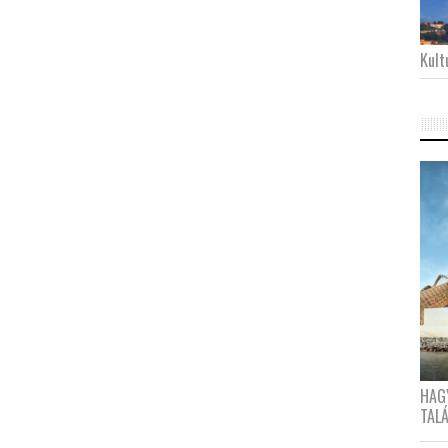
Kultu
HAG
TAL