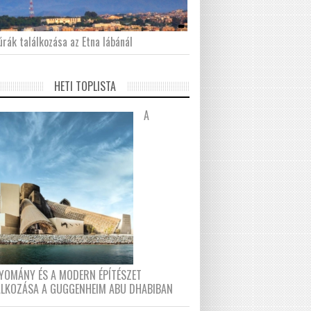
́rák találkozása az Etna lábánál
HETI TOPLISTA
A
YOMÁNY ÉS A MODERN ÉPÍTÉSZET
ÁLKOZÁSA A GUGGENHEIM ABU DHABIBAN