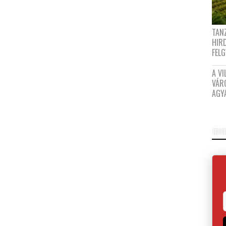
TANZ
HIR
FEL
A VI
VÁR
AGY