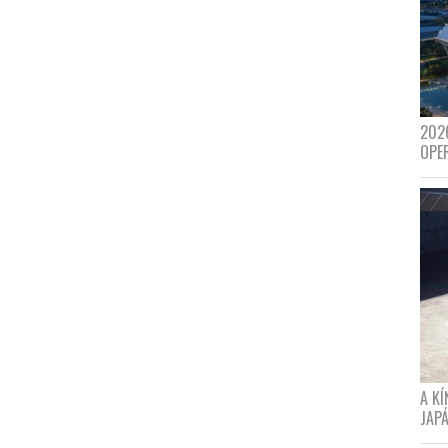
202
OPE
A K
JAPÁ