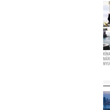
KÍN
MÁR
NYU