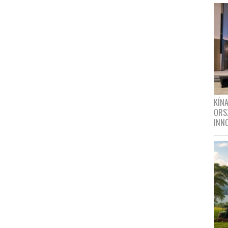
KÍN
ORS
INN