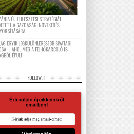
ÁNIA ÚJ FEJLESZTÉSI STRATÉGIÁT
DETETT A GAZDASÁGI NÖVEKEDÉS
GYORSÍTÁSÁRA
LÁG EGYIK LEGKÜLÖNLEGESEBB SIVATAGI
OSA – AHOL MÉG A FELHŐKARCOLÓ IS
AGBÓL ÉPÜLT
FOLLOW.IT
Értesüljön új cikkeinkről
emailben!