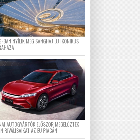
6-BAN NYÍLIK MEG SANGHAJ ÚJ IKONIKUS
RAHÁZA
ÍNAI AUTÓGYÁRTÓK ELŐSZÖR MEGELŐZTÉK
N RIVÁLISAIKAT AZ EU PIACÁN