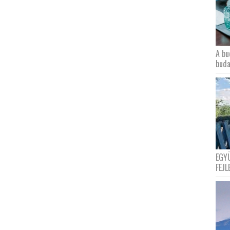
A bu
buda
EGY
FEJL