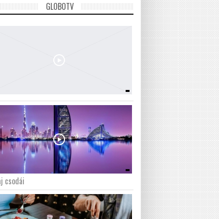
GLOBOTV
j csodái