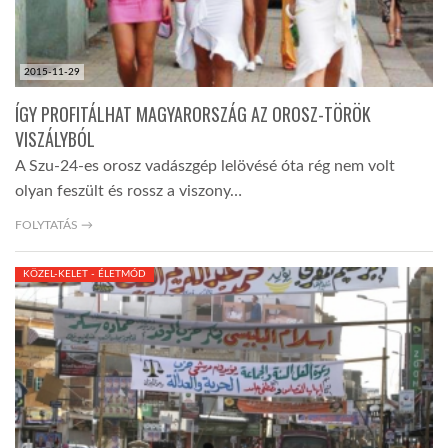
2015-11-29
ÍGY PROFITÁLHAT MAGYARORSZÁG AZ OROSZ-TÖRÖK
VISZÁLYBÓL
A Szu-24-es orosz vadászgép lelövésé óta rég nem volt
olyan feszült és rossz a viszony…
FOLYTATÁS →
KÖZEL-KELET - ÉLETMÓD