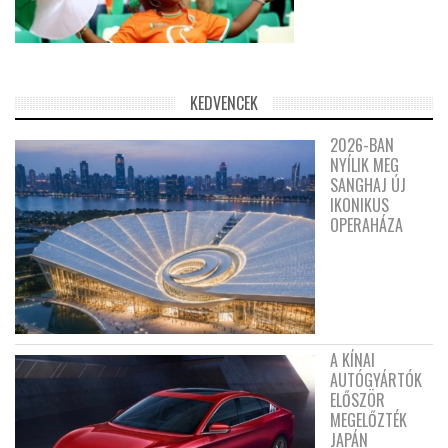
KEDVENCEK
2026-BAN
NYÍLIK MEG
SANGHAJ ÚJ
IKONIKUS
OPERAHÁZA
A KÍNAI
AUTÓGYÁRTÓK
ELŐSZÖR
MEGELŐZTÉK
JAPÁN