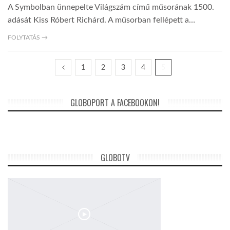
A Symbolban ünnepelte Világszám című műsorának 1500.
adását Kiss Róbert Richárd. A műsorban fellépett a…
FOLYTATÁS →
1
2
3
4
5
GLOBOPORT A FACEBOOKON!
GLOBOTV