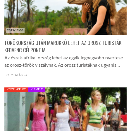
2015-12-08
TÖRÖKORSZÁG UTÁN MAROKKÓ LEHET AZ OROSZ TURISTÁK
KEDVENC CÉLPONTJA
Az észak-afrikai ország lehet az egyik legnagyobb nyertese
az orosz-török viszálynak. Az orosz turistáknak ugyanis…
FOLYTATÁS →
KÖZEL-KELET
KIEMELT