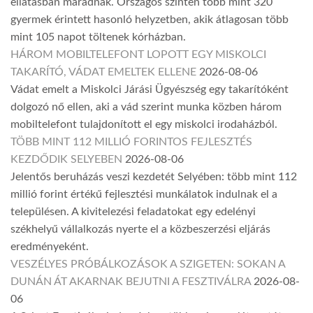
ellátásban maradnak. Országos szinten több mint 320
gyermek érintett hasonló helyzetben, akik átlagosan több
mint 105 napot töltenek kórházban.
HÁROM MOBILTELEFONT LOPOTT EGY MISKOLCI
TAKARÍTÓ, VÁDAT EMELTEK ELLENE
2026-08-06
Vádat emelt a Miskolci Járási Ügyészség egy takarítóként
dolgozó nő ellen, aki a vád szerint munka közben három
mobiltelefont tulajdonított el egy miskolci irodaházból.
TÖBB MINT 112 MILLIÓ FORINTOS FEJLESZTÉS
KEZDŐDIK SELYEBEN
2026-08-06
Jelentős beruházás veszi kezdetét Selyében: több mint 112
millió forint értékű fejlesztési munkálatok indulnak el a
településen. A kivitelezési feladatokat egy edelényi
székhelyű vállalkozás nyerte el a közbeszerzési eljárás
eredményeként.
VESZÉLYES PRÓBÁLKOZÁSOK A SZIGETEN: SOKAN A
DUNÁN ÁT AKARNAK BEJUTNI A FESZTIVÁLRA
2026-08-
06