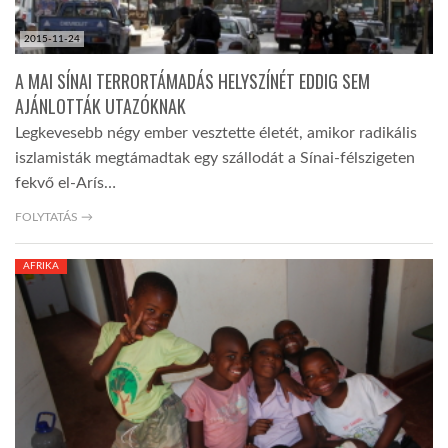
2015-11-24
A MAI SÍNAI TERRORTÁMADÁS HELYSZÍNÉT EDDIG SEM
AJÁNLOTTÁK UTAZÓKNAK
Legkevesebb négy ember vesztette életét, amikor radikális
iszlamisták megtámadtak egy szállodát a Sínai-félszigeten
fekvő el-Arís…
FOLYTATÁS →
AFRIKA