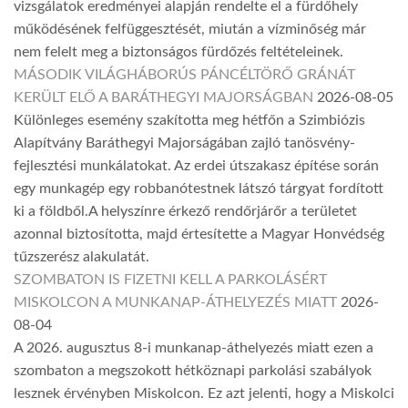
vizsgálatok eredményei alapján rendelte el a fürdőhely
működésének felfüggesztését, miután a vízminőség már
nem felelt meg a biztonságos fürdőzés feltételeinek.
MÁSODIK VILÁGHÁBORÚS PÁNCÉLTÖRŐ GRÁNÁT
KERÜLT ELŐ A BARÁTHEGYI MAJORSÁGBAN
2026-08-05
Különleges esemény szakította meg hétfőn a Szimbiózis
Alapítvány Baráthegyi Majorságában zajló tanösvény-
fejlesztési munkálatokat. Az erdei útszakasz építése során
egy munkagép egy robbanótestnek látszó tárgyat fordított
ki a földből.A helyszínre érkező rendőrjárőr a területet
azonnal biztosította, majd értesítette a Magyar Honvédség
tűzszerész alakulatát.
SZOMBATON IS FIZETNI KELL A PARKOLÁSÉRT
MISKOLCON A MUNKANAP-ÁTHELYEZÉS MIATT
2026-
08-04
A 2026. augusztus 8-i munkanap-áthelyezés miatt ezen a
szombaton a megszokott hétköznapi parkolási szabályok
lesznek érvényben Miskolcon. Ez azt jelenti, hogy a Miskolci