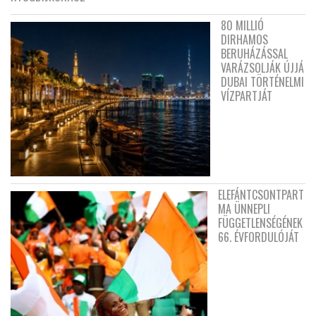
80 MILLIÓ
DIRHAMOS
BERUHÁZÁSSAL
VARÁZSOLJÁK ÚJJÁ
DUBAI TÖRTÉNELMI
VÍZPARTJÁT
ELEFÁNTCSONTPART
MA ÜNNEPLI
FÜGGETLENSÉGÉNEK
66. ÉVFORDULÓJÁT