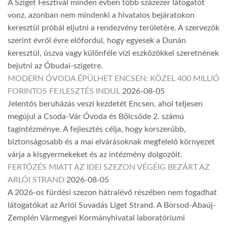
A Sziget Fesztivál minden évben több százezer látogatót
vonz, azonban nem mindenki a hivatalos bejáratokon
keresztül próbál eljutni a rendezvény területére. A szervezők
szerint évről évre előfordul, hogy egyesek a Dunán
keresztül, úszva vagy különféle vízi eszközökkel szeretnének
bejutni az Óbudai-szigetre.
MODERN ÓVODA ÉPÜLHET ENCSEN: KÖZEL 400 MILLIÓ
FORINTOS FEJLESZTÉS INDUL
2026-08-05
Jelentős beruházás veszi kezdetét Encsen, ahol teljesen
megújul a Csoda-Vár Óvoda és Bölcsőde 2. számú
tagintézménye. A fejlesztés célja, hogy korszerűbb,
biztonságosabb és a mai elvárásoknak megfelelő környezet
várja a kisgyermekeket és az intézmény dolgozóit.
FERTŐZÉS MIATT AZ IDEI SZEZON VÉGÉIG BEZÁRT AZ
ARLÓI STRAND
2026-08-05
A 2026-os fürdési szezon hátralévő részében nem fogadhat
látogatókat az Arlói Suvadás Liget Strand. A Borsod-Abaúj-
Zemplén Vármegyei Kormányhivatal laboratóriumi