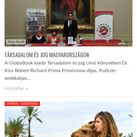
2016-02-09
TÁRSADALOM ÉS JOG MAGYARORSZÁGON
A GloboBook kiadó Társadalom és jog című könyvében Dr.
Kiss Róbert Richard Prima Primissima-díjas, Pulitzer-
emlékdíjas…
FOLYTATÁS →
AFRIKA - GAZDASÁG