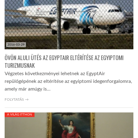
LATIMO.HU
GLOBOBOOK
2016-03-29
ÖVÖN ALULI ÜTÉS AZ EGYPTAIR ELTÉRÍTÉSE AZ EGYIPTOMI
TURIZMUSNAK
Végzetes következményei lehetnek az EgyptAir
repülőgépének az eltérítése az egyiptomi idegenforgalomra,
amely már amúgy is…
FOLYTATÁS →
A VILÁG ITTHON