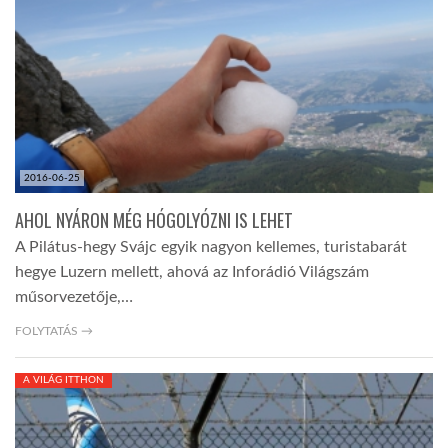
TROPICALMAGAZIN
GLOBOTV
AFRIKA TUDÁSTÁR
2016-06-25
AHOL NYÁRON MÉG HÓGOLYÓZNI IS LEHET
A NAP SZÉPE
A Pilátus-hegy Svájc egyik nagyon kellemes, turistabarát
hegye Luzern mellett, ahová az Inforádió Világszám
műsorvezetője,…
LINKTR.EE
FOLYTATÁS →
GLOBOZSARU
A VILÁG ITTHON
DOBRAVERO.HU