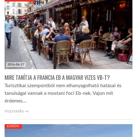
KÖZEL-KELET
AUSZTRÁLIA
A VILÁG ITTHON
2016-06-27
MÉDIA
MIRE TANÍTJA A FRANCIA EB A MAGYAR VIZES VB-T?
Turisztikai szempontból nem elhanyagolható hatásai és
tanulságai vannak a mostani foci Eb-nek. Vajon mit
érdemes…
GLOBOTV BP
FOLYTATÁS →
EURÓPA
HÍR3D