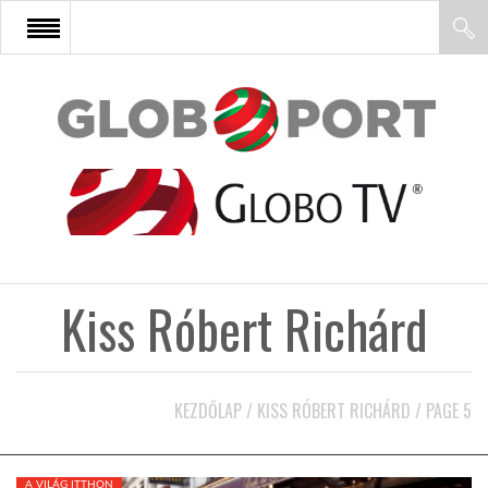
FŐOLDAL
AFRIKA
EURÓPA
Kiss Róbert Richárd
ÁZSIA
ÉSZAK-AMERIKA
KEZDŐLAP
/
KISS RÓBERT RICHÁRD
/
PAGE 5
LATIN-AMERIKA
A VILÁG ITTHON