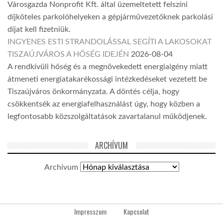
Városgazda Nonprofit Kft. által üzemeltetett felszíni
díjköteles parkolóhelyeken a gépjárművezetőknek parkolási
díjat kell fizetniük.
INGYENES ESTI STRANDOLÁSSAL SEGÍTI A LAKOSOKAT
TISZAÚJVÁROS A HŐSÉG IDEJÉN
2026-08-04
A rendkívüli hőség és a megnövekedett energiaigény miatt
átmeneti energiatakarékossági intézkedéseket vezetett be
Tiszaújváros önkormányzata. A döntés célja, hogy
csökkentsék az energiafelhasználást úgy, hogy közben a
legfontosabb közszolgáltatások zavartalanul működjenek.
ARCHÍVUM
Archívum
Impresszum
Kapcsolat