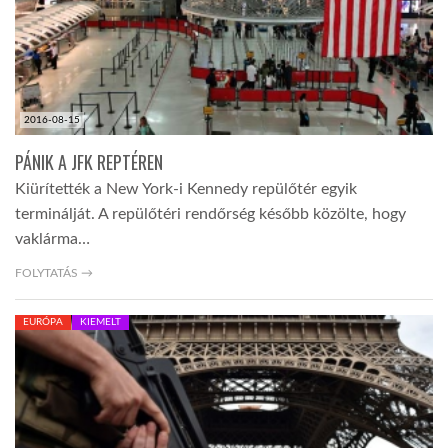
LATIMO.HU
GLOBOBOOK
2016-08-15
PÁNIK A JFK REPTÉREN
Kiürítették a New York-i Kennedy repülőtér egyik
terminálját. A repülőtéri rendőrség később közölte, hogy
vaklárma…
FOLYTATÁS →
EURÓPA
KIEMELT