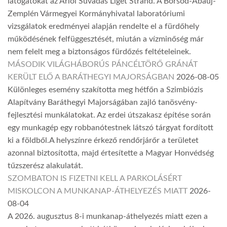
látogatókat az Arlói Suvadás Liget Strand. A Borsod-Abaúj-
Zemplén Vármegyei Kormányhivatal laboratóriumi
vizsgálatok eredményei alapján rendelte el a fürdőhely
működésének felfüggesztését, miután a vízminőség már
nem felelt meg a biztonságos fürdőzés feltételeinek.
MÁSODIK VILÁGHÁBORÚS PÁNCÉLTÖRŐ GRÁNÁT
KERÜLT ELŐ A BARÁTHEGYI MAJORSÁGBAN
2026-08-05
Különleges esemény szakította meg hétfőn a Szimbiózis
Alapítvány Baráthegyi Majorságában zajló tanösvény-
fejlesztési munkálatokat. Az erdei útszakasz építése során
egy munkagép egy robbanótestnek látszó tárgyat fordított
ki a földből.A helyszínre érkező rendőrjárőr a területet
azonnal biztosította, majd értesítette a Magyar Honvédség
tűzszerész alakulatát.
SZOMBATON IS FIZETNI KELL A PARKOLÁSÉRT
MISKOLCON A MUNKANAP-ÁTHELYEZÉS MIATT
2026-
08-04
A 2026. augusztus 8-i munkanap-áthelyezés miatt ezen a