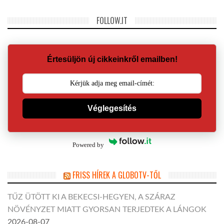
FOLLOW.IT
Értesüljön új cikkeinkről emailben!
Véglegesítés
Powered by
FRISS HÍREK A GLOBOTV-TŐL
TŰZ ÜTÖTT KI A BEKECSI-HEGYEN, A SZÁRAZ
NÖVÉNYZET MIATT GYORSAN TERJEDTEK A LÁNGOK
2026-08-07