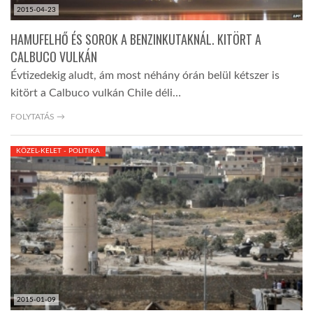
2015-04-23
HAMUFELHŐ ÉS SOROK A BENZINKUTAKNÁL. KITÖRT A
CALBUCO VULKÁN
Évtizedekig aludt, ám most néhány órán belül kétszer is
kitört a Calbuco vulkán Chile déli…
FOLYTATÁS →
KÖZEL-KELET - POLITIKA
2015-01-09