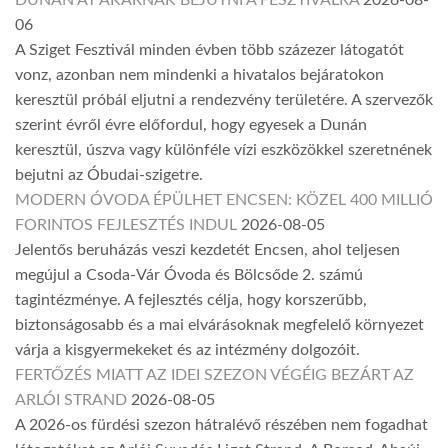
06
A Sziget Fesztivál minden évben több százezer látogatót
vonz, azonban nem mindenki a hivatalos bejáratokon
keresztül próbál eljutni a rendezvény területére. A szervezők
szerint évről évre előfordul, hogy egyesek a Dunán
keresztül, úszva vagy különféle vízi eszközökkel szeretnének
bejutni az Óbudai-szigetre.
MODERN ÓVODA ÉPÜLHET ENCSEN: KÖZEL 400 MILLIÓ
FORINTOS FEJLESZTÉS INDUL
2026-08-05
Jelentős beruházás veszi kezdetét Encsen, ahol teljesen
megújul a Csoda-Vár Óvoda és Bölcsőde 2. számú
tagintézménye. A fejlesztés célja, hogy korszerűbb,
biztonságosabb és a mai elvárásoknak megfelelő környezet
várja a kisgyermekeket és az intézmény dolgozóit.
FERTŐZÉS MIATT AZ IDEI SZEZON VÉGÉIG BEZÁRT AZ
ARLÓI STRAND
2026-08-05
A 2026-os fürdési szezon hátralévő részében nem fogadhat