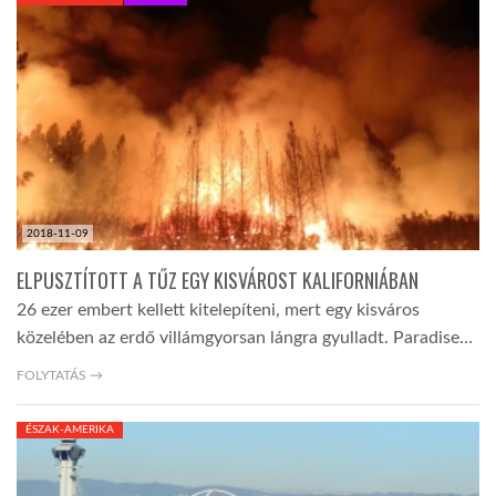
KÖZEL-KELET
AUSZTRÁLIA
A VILÁG ITTHON
2018-11-09
MÉDIA
ELPUSZTÍTOTT A TŰZ EGY KISVÁROST KALIFORNIÁBAN
26 ezer embert kellett kitelepíteni, mert egy kisváros
közelében az erdő villámgyorsan lángra gyulladt. Paradise…
FOLYTATÁS →
GLOBOTV BP
ÉSZAK-AMERIKA
HÍR3D