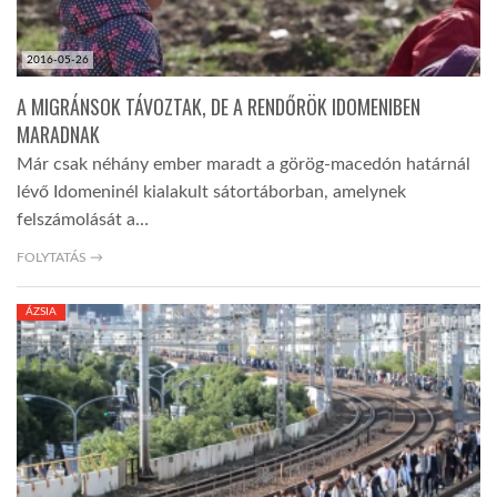
2016-05-26
A MIGRÁNSOK TÁVOZTAK, DE A RENDŐRÖK IDOMENIBEN
MARADNAK
Már csak néhány ember maradt a görög-macedón határnál
lévő Idomeninél kialakult sátortáborban, amelynek
felszámolását a…
FOLYTATÁS →
ÁZSIA