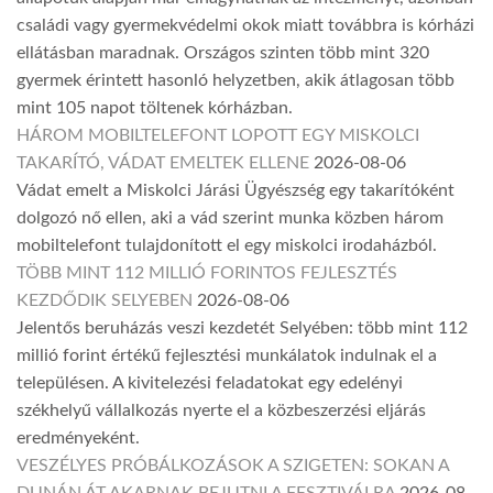
családi vagy gyermekvédelmi okok miatt továbbra is kórházi
ellátásban maradnak. Országos szinten több mint 320
gyermek érintett hasonló helyzetben, akik átlagosan több
mint 105 napot töltenek kórházban.
HÁROM MOBILTELEFONT LOPOTT EGY MISKOLCI
TAKARÍTÓ, VÁDAT EMELTEK ELLENE
2026-08-06
Vádat emelt a Miskolci Járási Ügyészség egy takarítóként
dolgozó nő ellen, aki a vád szerint munka közben három
mobiltelefont tulajdonított el egy miskolci irodaházból.
TÖBB MINT 112 MILLIÓ FORINTOS FEJLESZTÉS
KEZDŐDIK SELYEBEN
2026-08-06
Jelentős beruházás veszi kezdetét Selyében: több mint 112
millió forint értékű fejlesztési munkálatok indulnak el a
településen. A kivitelezési feladatokat egy edelényi
székhelyű vállalkozás nyerte el a közbeszerzési eljárás
eredményeként.
VESZÉLYES PRÓBÁLKOZÁSOK A SZIGETEN: SOKAN A
DUNÁN ÁT AKARNAK BEJUTNI A FESZTIVÁLRA
2026-08-