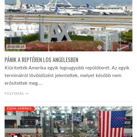
TROPICALMAGAZIN
GLOBOTV
2016-08-29
AFRIKA TUDÁSTÁR
PÁNIK A REPTÉREN LOS ANGELESBEN
Kiürítették Amerika egyik legnagyobb repülőterét. Az egyik
A NAP SZÉPE
terminálról lövöldözést jelentettek, melyet később nem
erősítettek meg.…
LINKTR.EE
FOLYTATÁS →
ÉSZAK-AMERIKA
GLOBOZSARU
DOBRAVERO.HU