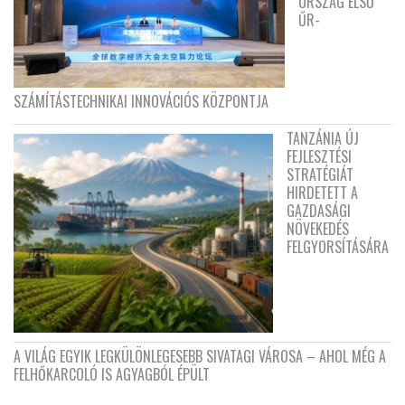
ORSZÁG ELSŐ
ŰR-
SZÁMÍTÁSTECHNIKAI INNOVÁCIÓS KÖZPONTJA
TANZÁNIA ÚJ
FEJLESZTÉSI
STRATÉGIÁT
HIRDETETT A
GAZDASÁGI
NÖVEKEDÉS
FELGYORSÍTÁSÁRA
A VILÁG EGYIK LEGKÜLÖNLEGESEBB SIVATAGI VÁROSA – AHOL MÉG A
FELHŐKARCOLÓ IS AGYAGBÓL ÉPÜLT