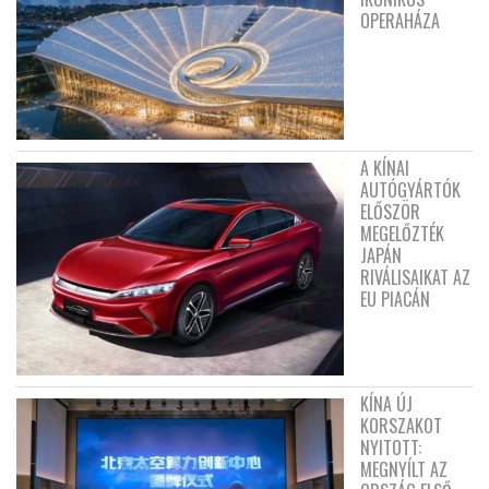
OPERAHÁZA
A KÍNAI
AUTÓGYÁRTÓK
ELŐSZÖR
MEGELŐZTÉK
JAPÁN
RIVÁLISAIKAT AZ
EU PIACÁN
KÍNA ÚJ
KORSZAKOT
NYITOTT:
MEGNYÍLT AZ