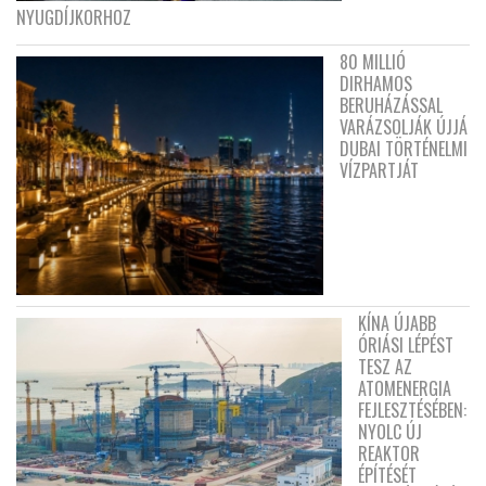
NYUGDÍJKORHOZ
80 MILLIÓ
DIRHAMOS
BERUHÁZÁSSAL
VARÁZSOLJÁK ÚJJÁ
DUBAI TÖRTÉNELMI
VÍZPARTJÁT
KÍNA ÚJABB
ÓRIÁSI LÉPÉST
TESZ AZ
ATOMENERGIA
FEJLESZTÉSÉBEN:
NYOLC ÚJ
REAKTOR
ÉPÍTÉSÉT