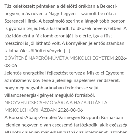
Tűz keletkezett pénteken a délelőtti órákban a Bekecsi-
hegyen, más néven a Nagy-hegyen – számolt be róla a
Szerencsi Hírek. A beszámoló szerint a lángok több ponton
is gyorsan terjedtek a kiszáradt, földközeli növényzetben. A
tűz időnként a fák lombkoronáját is elérte, így a füst
messziről is jól látható volt. A környéken jelentős számban
találhatók szőlőültetvények, […]
BŐVÍTENÉ NAPERŐMŰVÉT A MISKOLCI EGYETEM
2026-
08-06
Jelentős energetikai fejlesztést tervez a Miskolci Egyetem:
az intézmény bővítené a jelenlegi napelemes rendszerét,
hogy még nagyobb arányban fedezhesse saját
villamosenergia-igényét megújuló forrásból.
NEGYVEN CSECSEMŐ VÁRJA A HAZAJUTÁST A
MISKOLCI KÓRHÁZBAN
2026-08-06
A Borsod-Abaúj-Zemplén Vármegyei Központi Kórházban
jelenleg negyven olyan csecsemő tartózkodik, akik egészségi
állapotuk alapján már elhagyhatnák az intézményt, azonban