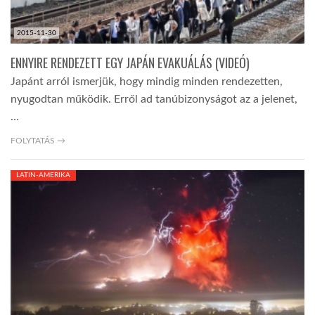
2015-11-30
ENNYIRE RENDEZETT EGY JAPÁN EVAKUÁLÁS (VIDEÓ)
Japánt arról ismerjük, hogy mindig minden rendezetten,
nyugodtan működik. Erről ad tanúbizonyságot az a jelenet,
…
FOLYTATÁS →
LATIN-AMERIKA