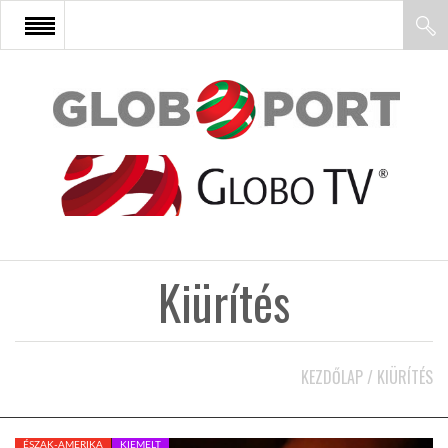
FŐOLDAL
AFRIKA
EURÓPA
Kiürítés
ÁZSIA
ÉSZAK-AMERIKA
KEZDŐLAP
/
KIÜRÍTÉS
LATIN-AMERIKA
ÉSZAK-AMERIKA
KIEMELT