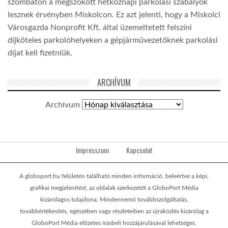
szombaton a megszokott hétköznapi parkolási szabályok
lesznek érvényben Miskolcon. Ez azt jelenti, hogy a Miskolci
Városgazda Nonprofit Kft. által üzemeltetett felszíni
díjköteles parkolóhelyeken a gépjárművezetőknek parkolási
díjat kell fizetniük.
ARCHÍVUM
Archívum
Impresszum
Kapcsolat
A globoport.hu felületén található minden információ, beleértve a képi,
grafikai megjelenítést, az oldalak szerkezetét a GloboPort Média
kizárólagos tulajdona. Mindennemű továbbszolgáltatás,
továbbértékesítés, egészében vagy részleteiben az újraközlés kizárólag a
GloboPort Média előzetes írásbeli hozzájárulásával lehetséges.