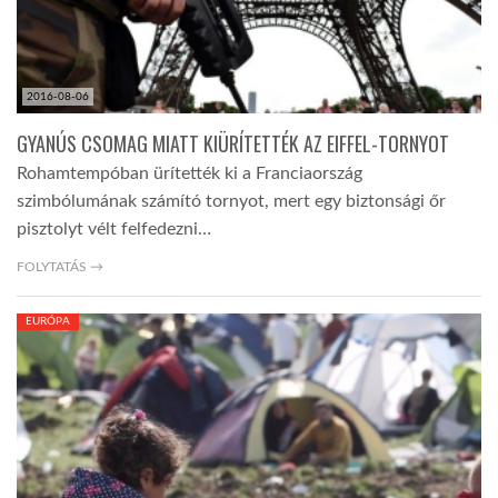
2016-08-06
GYANÚS CSOMAG MIATT KIÜRÍTETTÉK AZ EIFFEL-TORNYOT
Rohamtempóban ürítették ki a Franciaország
szimbólumának számító tornyot, mert egy biztonsági őr
pisztolyt vélt felfedezni…
FOLYTATÁS →
EURÓPA