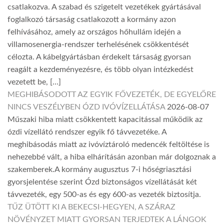
csatlakozva. A szabad és szigetelt vezetékek gyártásával
foglalkozó társaság csatlakozott a kormány azon
felhívásához, amely az országos hőhullám idején a
villamosenergia-rendszer terhelésének csökkentését
célozta. A kábelgyártásban érdekelt társaság gyorsan
reagált a kezdeményezésre, és több olyan intézkedést
vezetett be, […]
MEGHIBÁSODOTT AZ EGYIK FŐVEZETÉK, DE EGYELŐRE
NINCS VESZÉLYBEN ÓZD IVÓVÍZELLÁTÁSA
2026-08-07
Műszaki hiba miatt csökkentett kapacitással működik az
ózdi vízellátó rendszer egyik fő távvezetéke. A
meghibásodás miatt az ivóvíztároló medencék feltöltése is
nehezebbé vált, a hiba elhárításán azonban már dolgoznak a
szakemberek.A kormány augusztus 7-i hőségriasztási
gyorsjelentése szerint Ózd biztonságos vízellátását két
távvezeték, egy 500-as és egy 600-as vezeték biztosítja.
TŰZ ÜTÖTT KI A BEKECSI-HEGYEN, A SZÁRAZ
NÖVÉNYZET MIATT GYORSAN TERJEDTEK A LÁNGOK