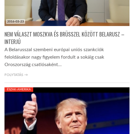
2016-03-23
NEM VÁLASZT MOSZKVA ÉS BRÜSSZEL KÖZÖTT BELARUSZ –
INTERJÚ
A Belarusszal szembeni európai uniós szankciók
feloldásakor nagy figyelem fordult a sokáig csak
Oroszország csatlósaként…
FOLYTATÁS →
ÉSZAK-AMERIKA