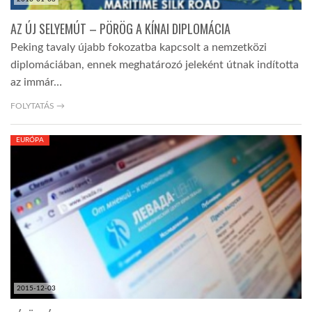
AZ ÚJ SELYEMÚT – PÖRÖG A KÍNAI DIPLOMÁCIA
Peking tavaly újabb fokozatba kapcsolt a nemzetközi
diplomáciában, ennek meghatározó jeleként útnak indította
az immár…
FOLYTATÁS →
EURÓPA
2015-12-03