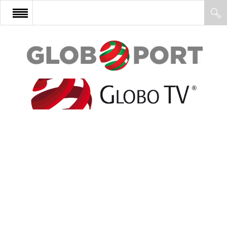
FŐOLDAL
AFRIKA
EURÓPA
ÁZSIA
ÉSZAK-AMERIKA
LATIN-AMERIKA