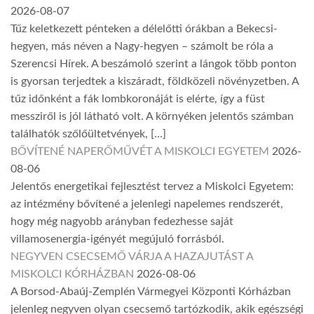
2026-08-07
Tűz keletkezett pénteken a délelőtti órákban a Bekecsi-
hegyen, más néven a Nagy-hegyen – számolt be róla a
Szerencsi Hírek. A beszámoló szerint a lángok több ponton
is gyorsan terjedtek a kiszáradt, földközeli növényzetben. A
tűz időnként a fák lombkoronáját is elérte, így a füst
messziről is jól látható volt. A környéken jelentős számban
találhatók szőlőültetvények, […]
BŐVÍTENÉ NAPERŐMŰVÉT A MISKOLCI EGYETEM
2026-
08-06
Jelentős energetikai fejlesztést tervez a Miskolci Egyetem:
az intézmény bővítené a jelenlegi napelemes rendszerét,
hogy még nagyobb arányban fedezhesse saját
villamosenergia-igényét megújuló forrásból.
NEGYVEN CSECSEMŐ VÁRJA A HAZAJUTÁST A
MISKOLCI KÓRHÁZBAN
2026-08-06
A Borsod-Abaúj-Zemplén Vármegyei Központi Kórházban
jelenleg negyven olyan csecsemő tartózkodik, akik egészségi