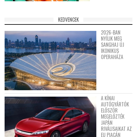
KEDVENCEK
2026-BAN
NYÍLIK MEG
SANGHAJ ÚJ
IKONIKUS
OPERAHÁZA
A KÍNAI
AUTÓGYÁRTÓK
ELŐSZÖR
MEGELŐZTÉK
JAPÁN
RIVÁLISAIKAT AZ
EU PIACÁN