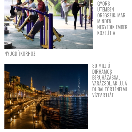
GYORS
ÜTEMBEN
ÖREGSZIK: MÁR
MINDEN
NEGYEDIK EMBER
KÖZELÍT A
NYUGDÍJKORHOZ
80 MILLIÓ
DIRHAMOS
BERUHÁZÁSSAL
VARÁZSOLJÁK ÚJJÁ
DUBAI TÖRTÉNELMI
VÍZPARTJÁT