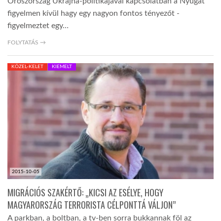
Oroszország Ukrajna-politikájával kapcsolatban a Nyugat
figyelmen kívül hagy egy nagyon fontos tényezőt -
figyelmeztet egy…
FOLYTATÁS →
KÖZEL-KELET
KIEMELT
2015-10-05
MIGRÁCIÓS SZAKÉRTŐ: „KICSI AZ ESÉLYE, HOGY
MAGYARORSZÁG TERRORISTA CÉLPONTTÁ VÁLJON”
A parkban, a boltban, a tv-ben sorra bukkannak föl az