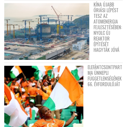
KÍNA ÚJABB
ÓRIÁSI LÉPÉST
TESZ AZ
ATOMENERGIA
FEJLESZTÉSÉBEN:
NYOLC ÚJ
REAKTOR
ÉPÍTÉSÉT
HAGYTÁK JÓVÁ
ELEFÁNTCSONTPART
MA ÜNNEPLI
FÜGGETLENSÉGÉNEK
66. ÉVFORDULÓJÁT