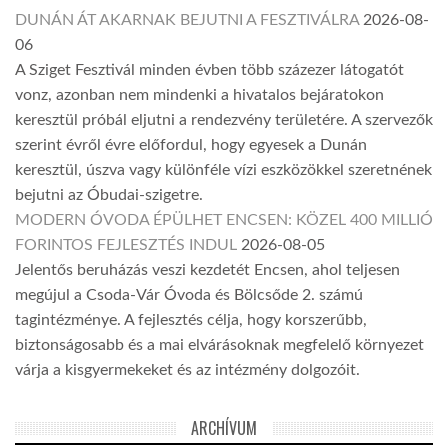
DUNÁN ÁT AKARNAK BEJUTNI A FESZTIVÁLRA
2026-08-
06
A Sziget Fesztivál minden évben több százezer látogatót
vonz, azonban nem mindenki a hivatalos bejáratokon
keresztül próbál eljutni a rendezvény területére. A szervezők
szerint évről évre előfordul, hogy egyesek a Dunán
keresztül, úszva vagy különféle vízi eszközökkel szeretnének
bejutni az Óbudai-szigetre.
MODERN ÓVODA ÉPÜLHET ENCSEN: KÖZEL 400 MILLIÓ
FORINTOS FEJLESZTÉS INDUL
2026-08-05
Jelentős beruházás veszi kezdetét Encsen, ahol teljesen
megújul a Csoda-Vár Óvoda és Bölcsőde 2. számú
tagintézménye. A fejlesztés célja, hogy korszerűbb,
biztonságosabb és a mai elvárásoknak megfelelő környezet
várja a kisgyermekeket és az intézmény dolgozóit.
ARCHÍVUM