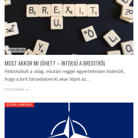
LATIMO.HU
GLOBOBOOK
2016-06-24
MOST AKKOR MI JÖHET? – INTERJÚ A BREXITRŐL
Felbolydult a világ, miután reggel egyértelműen kiderült,
hogy a brit társadalom ki akar lépni az…
FOLYTATÁS →
ÉSZAK-AMERIKA