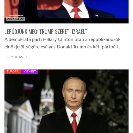
2016-03-22
LEPŐDJÜNK MEG: TRUMP SZERETI IZRAELT
A demokrata párti Hillary Clinton után a republikánusok
elnökjelöltségére esélyes Donald Trump és két, pártbéli…
FOLYTATÁS →
EURÓPA
KIEMELT