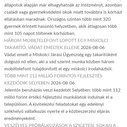
állapotuk alapján már elhagyhatnák az intézményt, azonban
családi vagy gyermekvédelmi okok miatt továbbra is kórházi
ellátásban maradnak. Országos szinten több mint 320
gyermek érintett hasonló helyzetben, akik átlagosan több
mint 105 napot töltenek kórházban.
HÁROM MOBILTELEFONT LOPOTT EGY MISKOLCI
TAKARÍTÓ, VÁDAT EMELTEK ELLENE
2026-08-06
Vádat emelt a Miskolci Járási Ügyészség egy takarítóként
dolgozó nő ellen, aki a vád szerint munka közben három
mobiltelefont tulajdonított el egy miskolci irodaházból.
TÖBB MINT 112 MILLIÓ FORINTOS FEJLESZTÉS
KEZDŐDIK SELYEBEN
2026-08-06
Jelentős beruházás veszi kezdetét Selyében: több mint 112
millió forint értékű fejlesztési munkálatok indulnak el a
településen. A kivitelezési feladatokat egy edelényi
székhelyű vállalkozás nyerte el a közbeszerzési eljárás
eredményeként.
VESZÉLYES PRÓBÁLKOZÁSOK A SZIGETEN: SOKAN A