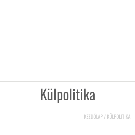
KÖZEL-KELET
AUSZTRÁLIA
A VILÁG ITTHON
MÉDIA
Külpolitika
GLOBOTV BP
KEZDŐLAP
/
KÜLPOLITIKA
HÍR3D