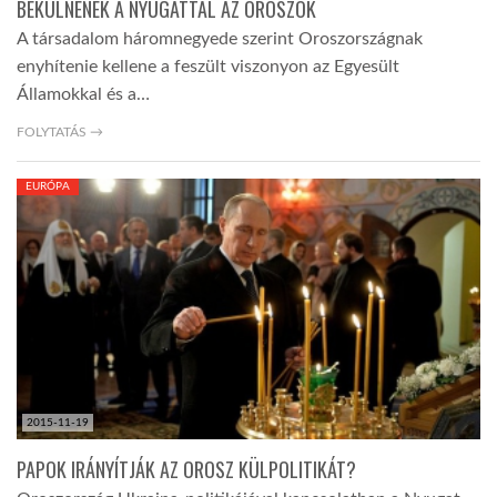
BÉKÜLNÉNEK A NYUGATTAL AZ OROSZOK
A társadalom háromnegyede szerint Oroszországnak
enyhítenie kellene a feszült viszonyon az Egyesült
Államokkal és a…
FOLYTATÁS →
EURÓPA
2015-11-19
PAPOK IRÁNYÍTJÁK AZ OROSZ KÜLPOLITIKÁT?