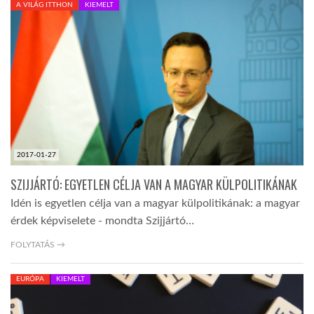
A VILÁG ITTHON
KIEMELT
TROPICALMAGAZIN
GLOBOTV
AFRIKA TUDÁSTÁR
2017-01-27
A NAP SZÉPE
SZIJJÁRTÓ: EGYETLEN CÉLJA VAN A MAGYAR KÜLPOLITIKÁNAK
Idén is egyetlen célja van a magyar külpolitikának: a magyar
LINKTR.EE
érdek képviselete - mondta Szijjártó…
FOLYTATÁS →
GLOBOZSARU
EURÓPA
KIEMELT
DOBRAVERO.HU