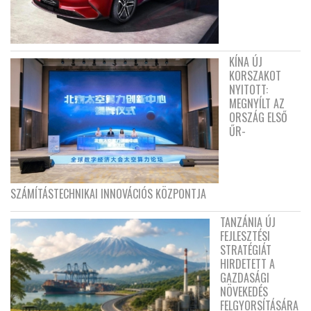
KÍNA ÚJ
KORSZAKOT
NYITOTT:
MEGNYÍLT AZ
ORSZÁG ELSŐ
ŰR-
SZÁMÍTÁSTECHNIKAI INNOVÁCIÓS KÖZPONTJA
TANZÁNIA ÚJ
FEJLESZTÉSI
STRATÉGIÁT
HIRDETETT A
GAZDASÁGI
NÖVEKEDÉS
FELGYORSÍTÁSÁRA