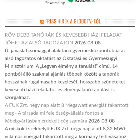
Powered by
FRISS HÍREK A GLOBOTV-TŐL
RÖVIDEBB TANÓRÁK ÉS KEVESEBB HÁZI FELADAT
JÖHET AZ ALSÓ TAGOZATON
2026-08-08
Új javaslatcsomaggal alakítaná gyermekközpontúbbá az
alsó tagozatos oktatást az Oktatási és Gyermekügyi
Minisztérium. A „Legyen élmény a tanulás!” című, 14
pontból álló szakmai ajánlás többek között a tanórák
hosszának rugalmasabb kezelését, hosszabb szüneteket,
kevesebb házi feladatot és élményalapú tanulást is
szorgalmaz.
A FUX Zrt. négy nap alatt 8 Megawatt energiát takarított
meg - A társadalmi felelősségvállalás fontos a
kábelgyártásban érdekelt cég számára
2026-08-08
A miskolci székhelyű FUX Zrt. négy nap alatt 8,32 MWh
villamos energiát takarított meg a kormány felhívásához