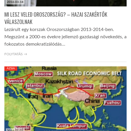
2016-03-18
MI LESZ VELED OROSZORSZÁG? – HAZAI SZAKÉRTŐK
VÁLASZOLNAK
Lezárult egy korszak Oroszországban 2013-2014-ben.
Megszűnt a 2000-es évekre jellemző gazdasági növekedés, a
fokozatos demokratizálódás…
FOLYTATÁS →
ÁZSIA
2016-01-03