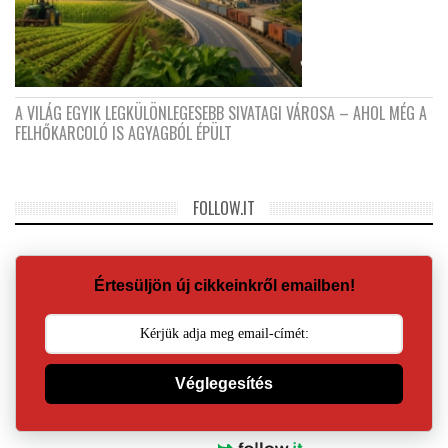
A VILÁG EGYIK LEGKÜLÖNLEGESEBB SIVATAGI VÁROSA – AHOL MÉG A
FELHŐKARCOLÓ IS AGYAGBÓL ÉPÜLT
FOLLOW.IT
Értesüljön új cikkeinkről emailben!
Véglegesítés