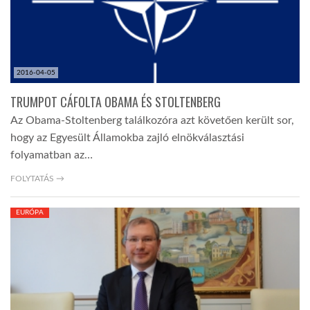
2016-04-05
TRUMPOT CÁFOLTA OBAMA ÉS STOLTENBERG
Az Obama-Stoltenberg találkozóra azt követően került sor,
hogy az Egyesült Államokba zajló elnökválasztási
folyamatban az…
FOLYTATÁS →
EURÓPA