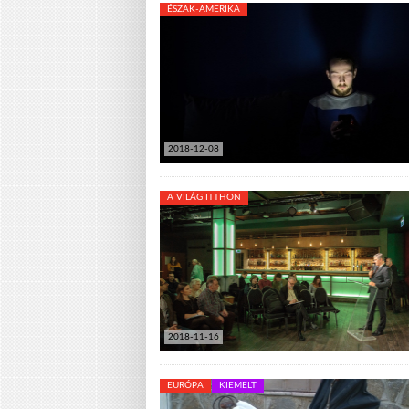
ÉSZAK-AMERIKA
2018-12-08
A VILÁG ITTHON
2018-11-16
EURÓPA
KIEMELT