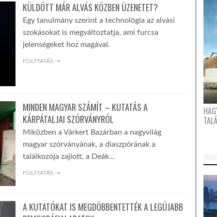
KÜLDÖTT MÁR ALVÁS KÖZBEN ÜZENETET?
Egy tanulmány szerint a technológia az alvási
szokásokat is megváltoztatja, ami furcsa
jelenségeket hoz magával.
FOLYTATÁS →
MINDEN MAGYAR SZÁMÍT – KUTATÁS A
HAG
KÁRPÁTALJAI SZÓRVÁNYRÓL
TAL
Miközben a Várkert Bazárban a nagyvilág
magyar szórványának, a diaszpórának a
találkozója zajlott, a Deák…
FOLYTATÁS →
A KUTATÓKAT IS MEGDÖBBENTETTÉK A LEGÚJABB