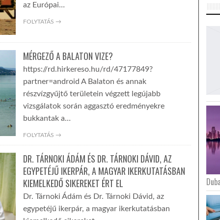
az Európai…
FOLYTATÁS →
MÉRGEZŐ A BALATON VIZE?
https://rd.hirkereso.hu/rd/47177849?
partner=android A Balaton és annak
részvízgyűjtő területein végzett legújabb
vizsgálatok során aggasztó eredményekre
bukkantak a…
FOLYTATÁS →
DR. TÁRNOKI ÁDÁM ÉS DR. TÁRNOKI DÁVID, AZ
EGYPETÉJŰ IKERPÁR, A MAGYAR IKERKUTATÁSBAN
Duba
KIEMELKEDŐ SIKEREKET ÉRT EL
Dr. Tárnoki Ádám és Dr. Tárnoki Dávid, az
egypetéjű ikerpár, a magyar ikerkutatásban