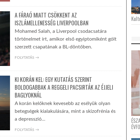
A FÁRAÓ MIATT CSÖKKENT AZ
Kultu
ISZLÁMELLENESSÉG LIVERPOOLBAN
Mohamed Salah, a Liverpool csodacsatára
történelmet írt, amikor első egyiptomiként gólt
szerzett csapatának a BL-döntőben.
FOLYTATÁS →
KI KORÁN KEL: EGY KUTATÁS SZERINT
BOLDOGABBAK A REGGELI PACSIRTÁK AZ ÉJJELI
BAGLYOKNÁL
A korán kelőknek kevesebb az esélyük olyan
betegségek kialakulására, mint a skizofrénia és
a depresszió…
ÉSZ
ÉVF
FOLYTATÁS →