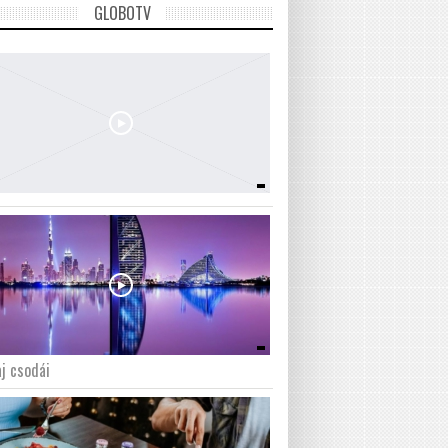
GLOBOTV
j csodái