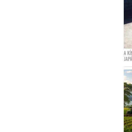
A K
JAPÁ