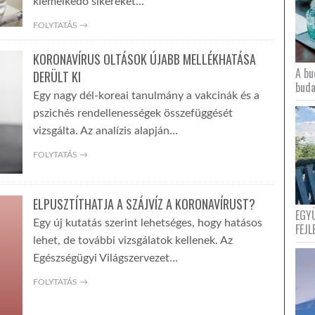
kiemelkedő sikereket…
FOLYTATÁS →
KORONAVÍRUS OLTÁSOK ÚJABB MELLÉKHATÁSA
A bu
DERÜLT KI
buda
Egy nagy dél-koreai tanulmány a vakcinák és a
pszichés rendellenességek összefüggését
vizsgálta. Az analízis alapján…
FOLYTATÁS →
ELPUSZTÍTHATJA A SZÁJVÍZ A KORONAVÍRUST?
EGY
Egy új kutatás szerint lehetséges, hogy hatásos
FEJL
lehet, de további vizsgálatok kellenek. Az
Egészségügyi Világszervezet…
FOLYTATÁS →