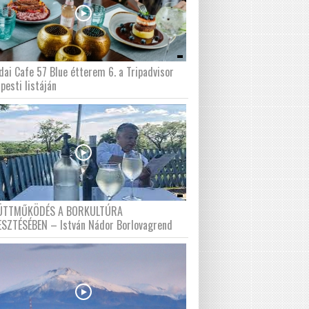
dai Cafe 57 Blue étterem 6. a Tripadvisor
pesti listáján
ÜTTMŰKÖDÉS A BORKULTÚRA
ESZTÉSÉBEN – István Nádor Borlovagrend