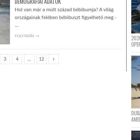
DEMOGRÁFIAI ADATOK
Hol van már a múlt század bébibumja? A világ
országainak felében bébibuszt figyelhető meg -
…
FOLYTATÁS →
202
OPE
3
4
…
12
DUBA
AME