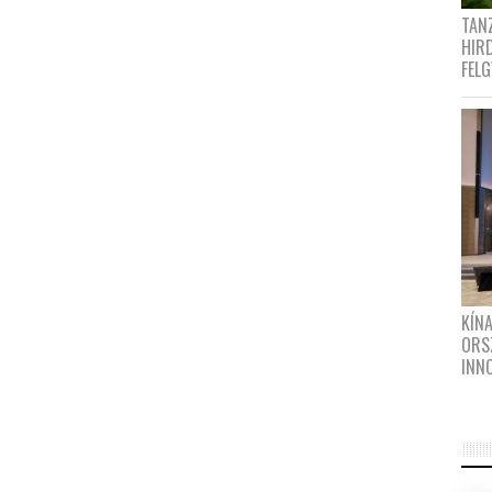
TANZ
HIR
FEL
KÍN
ORS
INN