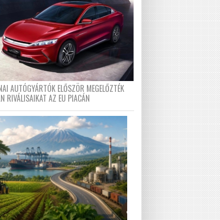
ÍNAI AUTÓGYÁRTÓK ELŐSZÖR MEGELŐZTÉK
N RIVÁLISAIKAT AZ EU PIACÁN