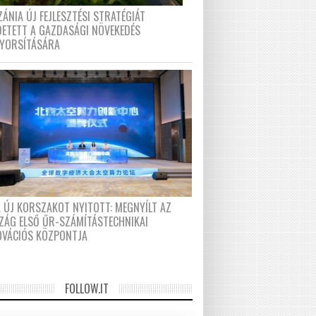
ÁNIA ÚJ FEJLESZTÉSI STRATÉGIÁT
DETETT A GAZDASÁGI NÖVEKEDÉS
GYORSÍTÁSÁRA
A ÚJ KORSZAKOT NYITOTT: MEGNYÍLT AZ
ZÁG ELSŐ ŰR-SZÁMÍTÁSTECHNIKAI
OVÁCIÓS KÖZPONTJA
FOLLOW.IT