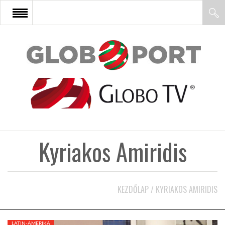
FŐOLDAL
AFRIKA
EURÓPA
Kyriakos Amiridis
ÁZSIA
ÉSZAK-AMERIKA
KEZDŐLAP
/
KYRIAKOS AMIRIDIS
LATIN-AMERIKA
LATIN-AMERIKA