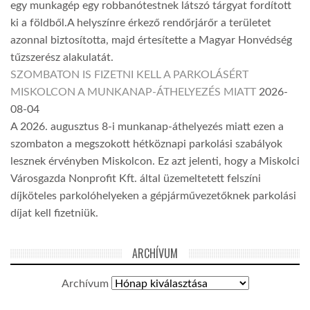
egy munkagép egy robbanótestnek látszó tárgyat fordított
ki a földből.A helyszínre érkező rendőrjárőr a területet
azonnal biztosította, majd értesítette a Magyar Honvédség
tűzszerész alakulatát.
SZOMBATON IS FIZETNI KELL A PARKOLÁSÉRT
MISKOLCON A MUNKANAP-ÁTHELYEZÉS MIATT
2026-
08-04
A 2026. augusztus 8-i munkanap-áthelyezés miatt ezen a
szombaton a megszokott hétköznapi parkolási szabályok
lesznek érvényben Miskolcon. Ez azt jelenti, hogy a Miskolci
Városgazda Nonprofit Kft. által üzemeltetett felszíni
díjköteles parkolóhelyeken a gépjárművezetőknek parkolási
díjat kell fizetniük.
ARCHÍVUM
Archívum