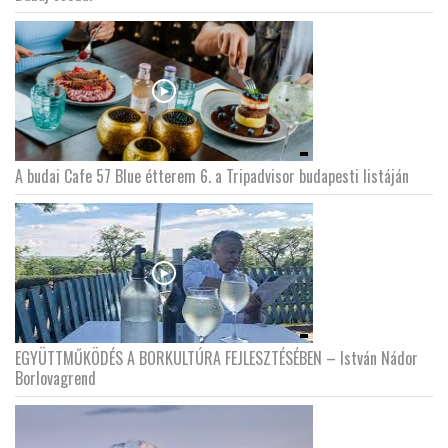
LATIMO.HU
GLOBOBOOK
A budai Cafe 57 Blue étterem 6. a Tripadvisor budapesti listáján
EGYÜTTMŰKÖDÉS A BORKULTÚRA FEJLESZTÉSÉBEN – István Nádor
Borlovagrend