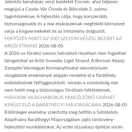
Jelentős beruházás veszi kezdetét Encsen, ahol teljesen
megújul a Csoda-Vár Óvoda és Bölcsőde 2. számú
tagintézménye. A fejlesztés célja, hogy korszerűbb,
biztonságosabb és a mai elvárásoknak megfelelő környezet
várja a kisgyermekeket és az intézmény dolgozóit.
FERTŐZÉS MIATT AZ IDEI SZEZON VÉGÉIG BEZÁRT AZ
ARLÓI STRAND
2026-08-05
A 2026-os fürdési szezon hátralévő részében nem fogadhat
látogatókat az Arlói Suvadás Liget Strand. A Borsod-Abaúj-
Zemplén Vármegyei Kormányhivatal laboratóriumi
vizsgálatok eredményei alapján rendelte el a fürdőhely
működésének felfüggesztését, miután a vízminőség már
nem felelt meg a biztonságos fürdőzés feltételeinek.
MÁSODIK VILÁGHÁBORÚS PÁNCÉLTÖRŐ GRÁNÁT
KERÜLT ELŐ A BARÁTHEGYI MAJORSÁGBAN
2026-08-05
Különleges esemény szakította meg hétfőn a Szimbiózis
Alapítvány Baráthegyi Majorságában zajló tanösvény-
fejlesztési munkálatokat. Az erdei útszakasz építése során