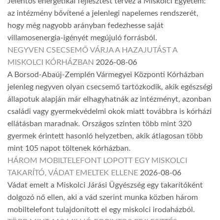
Jelentős energetikai fejlesztést tervez a Miskolci Egyetem:
az intézmény bővítené a jelenlegi napelemes rendszerét,
hogy még nagyobb arányban fedezhesse saját
villamosenergia-igényét megújuló forrásból.
NEGYVEN CSECSEMŐ VÁRJA A HAZAJUTÁST A
MISKOLCI KÓRHÁZBAN
2026-08-06
A Borsod-Abaúj-Zemplén Vármegyei Központi Kórházban
jelenleg negyven olyan csecsemő tartózkodik, akik egészségi
állapotuk alapján már elhagyhatnák az intézményt, azonban
családi vagy gyermekvédelmi okok miatt továbbra is kórházi
ellátásban maradnak. Országos szinten több mint 320
gyermek érintett hasonló helyzetben, akik átlagosan több
mint 105 napot töltenek kórházban.
HÁROM MOBILTELEFONT LOPOTT EGY MISKOLCI
TAKARÍTÓ, VÁDAT EMELTEK ELLENE
2026-08-06
Vádat emelt a Miskolci Járási Ügyészség egy takarítóként
dolgozó nő ellen, aki a vád szerint munka közben három
mobiltelefont tulajdonított el egy miskolci irodaházból.