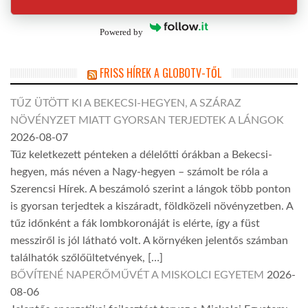
Powered by
FRISS HÍREK A GLOBOTV-TŐL
TŰZ ÜTÖTT KI A BEKECSI-HEGYEN, A SZÁRAZ
NÖVÉNYZET MIATT GYORSAN TERJEDTEK A LÁNGOK
2026-08-07
Tűz keletkezett pénteken a délelőtti órákban a Bekecsi-
hegyen, más néven a Nagy-hegyen – számolt be róla a
Szerencsi Hírek. A beszámoló szerint a lángok több ponton
is gyorsan terjedtek a kiszáradt, földközeli növényzetben. A
tűz időnként a fák lombkoronáját is elérte, így a füst
messziről is jól látható volt. A környéken jelentős számban
találhatók szőlőültetvények, […]
BŐVÍTENÉ NAPERŐMŰVÉT A MISKOLCI EGYETEM
2026-
08-06