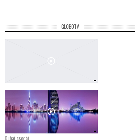
TROPICALMAGAZIN
GLOBOTV
GLOBOTV
AFRIKA TUDÁSTÁR
A NAP SZÉPE
LINKTR.EE
GLOBOZSARU
DOBRAVERO.HU
Dubaj csodái