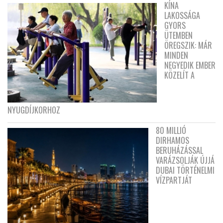
KÍNA
LAKOSSÁGA
GYORS
ÜTEMBEN
ÖREGSZIK: MÁR
MINDEN
NEGYEDIK EMBER
KÖZELÍT A
NYUGDÍJKORHOZ
80 MILLIÓ
DIRHAMOS
BERUHÁZÁSSAL
VARÁZSOLJÁK ÚJJÁ
DUBAI TÖRTÉNELMI
VÍZPARTJÁT