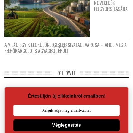
NÖVEKEDÉS
FELGYORSÍTÁSÁRA
A VILÁG EGYIK LEGKÜLÖNLEGESEBB SIVATAGI VÁROSA – AHOL MÉG A
FELHŐKARCOLÓ IS AGYAGBÓL ÉPÜLT
FOLLOW.IT
Értesüljön új cikkeinkről emailben!
Véglegesítés