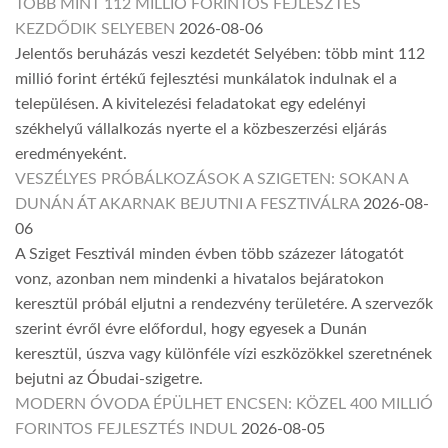
TÖBB MINT 112 MILLIÓ FORINTOS FEJLESZTÉS
KEZDŐDIK SELYEBEN
2026-08-06
Jelentős beruházás veszi kezdetét Selyében: több mint 112
millió forint értékű fejlesztési munkálatok indulnak el a
településen. A kivitelezési feladatokat egy edelényi
székhelyű vállalkozás nyerte el a közbeszerzési eljárás
eredményeként.
VESZÉLYES PRÓBÁLKOZÁSOK A SZIGETEN: SOKAN A
DUNÁN ÁT AKARNAK BEJUTNI A FESZTIVÁLRA
2026-08-
06
A Sziget Fesztivál minden évben több százezer látogatót
vonz, azonban nem mindenki a hivatalos bejáratokon
keresztül próbál eljutni a rendezvény területére. A szervezők
szerint évről évre előfordul, hogy egyesek a Dunán
keresztül, úszva vagy különféle vízi eszközökkel szeretnének
bejutni az Óbudai-szigetre.
MODERN ÓVODA ÉPÜLHET ENCSEN: KÖZEL 400 MILLIÓ
FORINTOS FEJLESZTÉS INDUL
2026-08-05