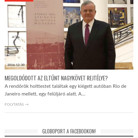
KÖZEL-KELET
AUSZTRÁLIA
A VILÁG ITTHON
2016-12-30
MÉDIA
MEGOLDÓDOTT AZ ELTŰNT NAGYKÖVET REJTÉLYE?
A rendőrök holttestet találtak egy kiégett autóban Rio de
Janeiro mellett, egy felüljáró alatt. A…
FOLYTATÁS →
GLOBOTV BP
GLOBOPORT A FACEBOOKON!
HÍR3D