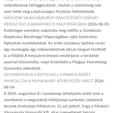
működésének felfüggesztését, miután a vízminőség már
nem felelt meg a biztonságos fürdőzés feltételeinek.
MÁSODIK VILÁGHÁBORÚS PÁNCÉLTÖRŐ GRÁNÁT
KERÜLT ELŐ A BARÁTHEGYI MAJORSÁGBAN
2026-08-05
Különleges esemény szakította meg hétfőn a Szimbiózis
Alapítvány Baráthegyi Majorságában zajló tanösvény-
fejlesztési munkálatokat. Az erdei útszakasz építése során
egy munkagép egy robbanótestnek látszó tárgyat fordított
ki a földből.A helyszínre érkező rendőrjárőr a területet
azonnal biztosította, majd értesítette a Magyar Honvédség
tűzszerész alakulatát.
SZOMBATON IS FIZETNI KELL A PARKOLÁSÉRT
MISKOLCON A MUNKANAP-ÁTHELYEZÉS MIATT
2026-
08-04
A 2026. augusztus 8-i munkanap-áthelyezés miatt ezen a
szombaton a megszokott hétköznapi parkolási szabályok
lesznek érvényben Miskolcon. Ez azt jelenti, hogy a Miskolci
Városgazda Nonprofit Kft. által üzemeltetett felszíni