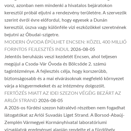
vonz, azonban nem mindenki a hivatalos bejáratokon
keresztül próbál eljutni a rendezvény területére. A szervezők
szerint évről évre előfordul, hogy egyesek a Dunán
keresztül, úszva vagy különféle vízi eszközökkel szeretnének
bejutni az Óbudai-szigetre.
MODERN ÓVODA ÉPÜLHET ENCSEN: KÖZEL 400 MILLIÓ
FORINTOS FEJLESZTÉS INDUL
2026-08-05
Jelentős beruházás veszi kezdetét Encsen, ahol teljesen
megújul a Csoda-Vár Óvoda és Bölcsőde 2. számú
tagintézménye. A fejlesztés célja, hogy korszerűbb,
biztonságosabb és a mai elvárásoknak megfelelő környezet
várja a kisgyermekeket és az intézmény dolgozóit.
FERTŐZÉS MIATT AZ IDEI SZEZON VÉGÉIG BEZÁRT AZ
ARLÓI STRAND
2026-08-05
A 2026-os fürdési szezon hátralévő részében nem fogadhat
látogatókat az Arlói Suvadás Liget Strand. A Borsod-Abaúj-
Zemplén Vármegyei Kormányhivatal laboratóriumi
vizsgálatok eredményei alapján rendelte el a fürdőhely