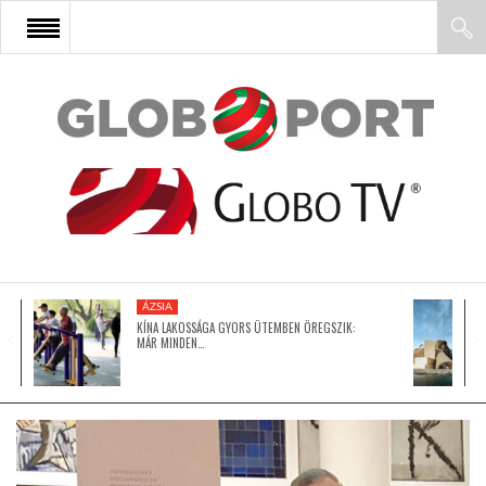
FŐOLDAL
AFRIKA
EURÓPA
ÁZSIA
ÁZSIA
KÍNA LAKOSSÁGA GYORS ÜTEMBEN ÖREGSZIK:
MÁR MINDEN…
ÉSZAK-AMERIKA
LATIN-AMERIKA