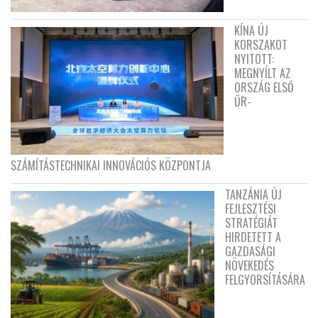
KÍNA ÚJ
KORSZAKOT
NYITOTT:
MEGNYÍLT AZ
ORSZÁG ELSŐ
ŰR-
SZÁMÍTÁSTECHNIKAI INNOVÁCIÓS KÖZPONTJA
TANZÁNIA ÚJ
FEJLESZTÉSI
STRATÉGIÁT
HIRDETETT A
GAZDASÁGI
NÖVEKEDÉS
FELGYORSÍTÁSÁRA