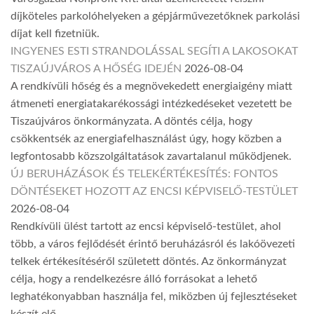
díjköteles parkolóhelyeken a gépjárművezetőknek parkolási
díjat kell fizetniük.
INGYENES ESTI STRANDOLÁSSAL SEGÍTI A LAKOSOKAT
TISZAÚJVÁROS A HŐSÉG IDEJÉN
2026-08-04
A rendkívüli hőség és a megnövekedett energiaigény miatt
átmeneti energiatakarékossági intézkedéseket vezetett be
Tiszaújváros önkormányzata. A döntés célja, hogy
csökkentsék az energiafelhasználást úgy, hogy közben a
legfontosabb közszolgáltatások zavartalanul működjenek.
ÚJ BERUHÁZÁSOK ÉS TELEKÉRTÉKESÍTÉS: FONTOS
DÖNTÉSEKET HOZOTT AZ ENCSI KÉPVISELŐ-TESTÜLET
2026-08-04
Rendkívüli ülést tartott az encsi képviselő-testület, ahol
több, a város fejlődését érintő beruházásról és lakóövezeti
telkek értékesítéséről született döntés. Az önkormányzat
célja, hogy a rendelkezésre álló forrásokat a lehető
leghatékonyabban használja fel, miközben új fejlesztéseket
készít elő.