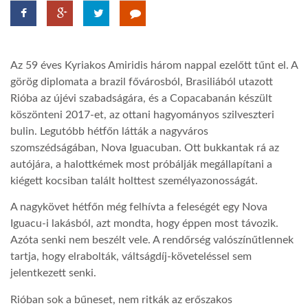
TROPICALMAGAZIN
Az 59 éves Kyriakos Amiridis három nappal ezelőtt tűnt el. A
GLOBOTV
görög diplomata a brazil fővárosból, Brasiliából utazott
Rióba az újévi szabadságára, és a Copacabanán készült
köszönteni 2017-et, az ottani hagyományos szilveszteri
AFRIKA TUDÁSTÁR
bulin. Legutóbb hétfőn látták a nagyváros
szomszédságában, Nova Iguacuban. Ott bukkantak rá az
A NAP SZÉPE
autójára, a halottkémek most próbálják megállapítani a
kiégett kocsiban talált holttest személyazonosságát.
LINKTR.EE
A nagykövet hétfőn még felhívta a feleségét egy Nova
Iguacu-i lakásból, azt mondta, hogy éppen most távozik.
Azóta senki nem beszélt vele. A rendőrség valószínűtlennek
GLOBOZSARU
tartja, hogy elrabolták, váltságdíj-követeléssel sem
jelentkezett senki.
DOBRAVERO.HU
Rióban sok a bűneset, nem ritkák az erőszakos