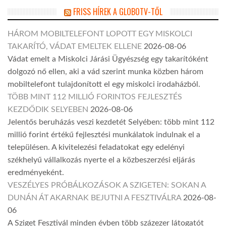
FRISS HÍREK A GLOBOTV-TŐL
HÁROM MOBILTELEFONT LOPOTT EGY MISKOLCI
TAKARÍTÓ, VÁDAT EMELTEK ELLENE
2026-08-06
Vádat emelt a Miskolci Járási Ügyészség egy takarítóként
dolgozó nő ellen, aki a vád szerint munka közben három
mobiltelefont tulajdonított el egy miskolci irodaházból.
TÖBB MINT 112 MILLIÓ FORINTOS FEJLESZTÉS
KEZDŐDIK SELYEBEN
2026-08-06
Jelentős beruházás veszi kezdetét Selyében: több mint 112
millió forint értékű fejlesztési munkálatok indulnak el a
településen. A kivitelezési feladatokat egy edelényi
székhelyű vállalkozás nyerte el a közbeszerzési eljárás
eredményeként.
VESZÉLYES PRÓBÁLKOZÁSOK A SZIGETEN: SOKAN A
DUNÁN ÁT AKARNAK BEJUTNI A FESZTIVÁLRA
2026-08-
06
A Sziget Fesztivál minden évben több százezer látogatót