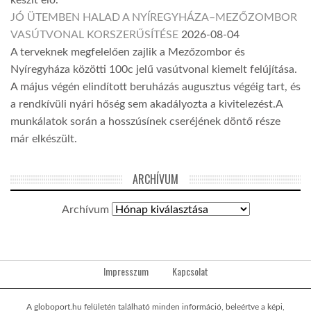
JÓ ÜTEMBEN HALAD A NYÍREGYHÁZA–MEZŐZOMBOR
VASÚTVONAL KORSZERŰSÍTÉSE
2026-08-04
A terveknek megfelelően zajlik a Mezőzombor és
Nyíregyháza közötti 100c jelű vasútvonal kiemelt felújítása.
A május végén elindított beruházás augusztus végéig tart, és
a rendkívüli nyári hőség sem akadályozta a kivitelezést.A
munkálatok során a hosszúsínek cseréjének döntő része
már elkészült.
ARCHÍVUM
Archívum
Impresszum
Kapcsolat
A globoport.hu felületén található minden információ, beleértve a képi,