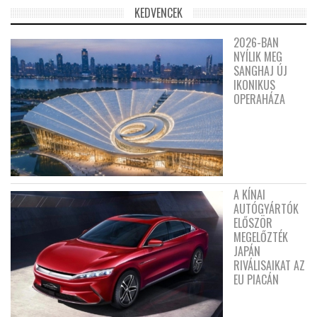
KEDVENCEK
2026-BAN
NYÍLIK MEG
SANGHAJ ÚJ
IKONIKUS
OPERAHÁZA
A KÍNAI
AUTÓGYÁRTÓK
ELŐSZÖR
MEGELŐZTÉK
JAPÁN
RIVÁLISAIKAT AZ
EU PIACÁN