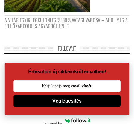
A VILÁG EGYIK LEGKÜLÖNLEGESEBB SIVATAGI VÁROSA – AHOL MÉG A
FELHŐKARCOLÓ IS AGYAGBÓL ÉPÜLT
FOLLOW.IT
Értesüljön új cikkeinkről emailben!
Véglegesítés
Powered by