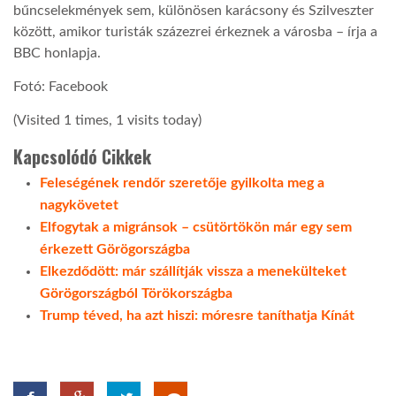
bűncselekmények sem, különösen karácsony és Szilveszter
között, amikor turisták százezrei érkeznek a városba – írja a
LATIMO.HU
BBC honlapja.
Fotó: Facebook
GLOBOBOOK
(Visited 1 times, 1 visits today)
Kapcsolódó Cikkek
Feleségének rendőr szeretője gyilkolta meg a
nagykövetet
Elfogytak a migránsok – csütörtökön már egy sem
érkezett Görögországba
Elkezdődött: már szállítják vissza a menekülteket
Görögországból Törökországba
Trump téved, ha azt hiszi: móresre taníthatja Kínát