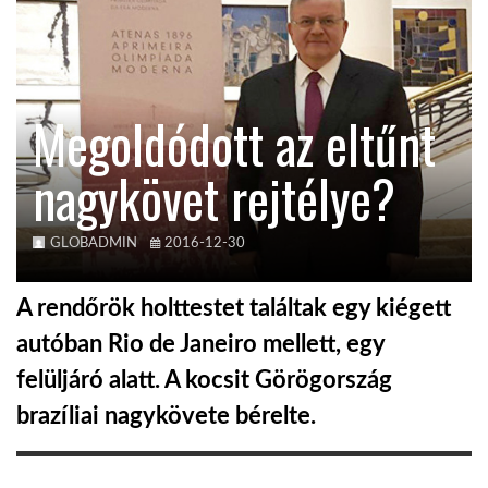
KÖZEL-KELET
Megoldódott az eltűnt
AUSZTRÁLIA
nagykövet rejtélye?
A VILÁG ITTHON
GLOBADMIN
2016-12-30
MÉDIA
A rendőrök holttestet találtak egy kiégett
autóban Rio de Janeiro mellett, egy
felüljáró alatt. A kocsit Görögország
GLOBOTV BP
brazíliai nagykövete bérelte.
HÍR3D