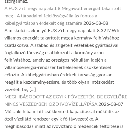
szorgalmaz.
A FUX Zrt. négy nap alatt 8 Megawatt energiát takarított
meg - A társadalmi felelősségvállalás fontos a
kábelgyártásban érdekelt cég számára
2026-08-08
A miskolci székhelyű FUX Zrt. négy nap alatt 8,32 MWh
villamos energiát takarított meg a kormány felhívásához
csatlakozva. A szabad és szigetelt vezetékek gyártásával
foglalkozó társaság csatlakozott a kormány azon
felhívásához, amely az országos hőhullám idején a
villamosenergia-rendszer terhelésének csökkentését
célozta. A kábelgyártásban érdekelt társaság gyorsan
reagált a kezdeményezésre, és több olyan intézkedést
vezetett be, […]
MEGHIBÁSODOTT AZ EGYIK FŐVEZETÉK, DE EGYELŐRE
NINCS VESZÉLYBEN ÓZD IVÓVÍZELLÁTÁSA
2026-08-07
Műszaki hiba miatt csökkentett kapacitással működik az
ózdi vízellátó rendszer egyik fő távvezetéke. A
meghibásodás miatt az ivóvíztároló medencék feltöltése is