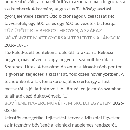
nehezebbé vált, a hiba elhárításán azonban már dolgoznak a
szakemberek.A kormány augusztus 7-i hőségriasztási
gyorsjelentése szerint Ózd biztonságos vízellátását két
távvezeték, egy 500-as és egy 600-as vezeték biztosítja.
TŰZ ÜTÖTT KI A BEKECSI-HEGYEN, A SZÁRAZ
NÖVÉNYZET MIATT GYORSAN TERJEDTEK A LÁNGOK
2026-08-07
Tűz keletkezett pénteken a délelőtti órákban a Bekecsi-
hegyen, más néven a Nagy-hegyen – számolt be róla a
Szerencsi Hírek. A beszámoló szerint a lángok több ponton
is gyorsan terjedtek a kiszáradt, földközeli növényzetben. A
tűz időnként a fák lombkoronáját is elérte, így a füst
messziről is jól látható volt. A környéken jelentős számban
találhatók szőlőültetvények, […]
BŐVÍTENÉ NAPERŐMŰVÉT A MISKOLCI EGYETEM
2026-
08-06
Jelentős energetikai fejlesztést tervez a Miskolci Egyetem:
az intézmény bővítené a jelenlegi napelemes rendszerét,