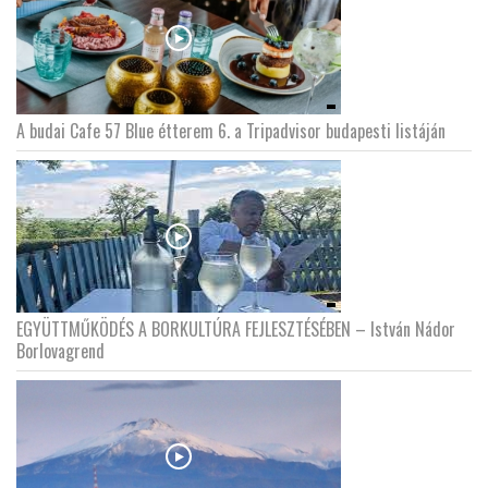
A budai Cafe 57 Blue étterem 6. a Tripadvisor budapesti listáján
EGYÜTTMŰKÖDÉS A BORKULTÚRA FEJLESZTÉSÉBEN – István Nádor
Borlovagrend