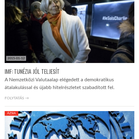
LATIMO.HU
GLOBOBOOK
2015-01-12
IMF: TUNÉZIA JÓL TELJESÍT
A Nemzetközi Valutaalap elégedett a demokratikus
átalakulással és újabb hitelrészletet szabadított fel.
FOLYTATÁS →
ÁZSIA