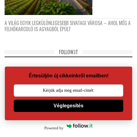
A VILÁG EGYIK LEGKÜLÖNLEGESEBB SIVATAGI VÁROSA – AHOL MÉG A
FELHŐKARCOLÓ IS AGYAGBÓL ÉPÜLT
FOLLOW.IT
Értesüljön új cikkeinkről emailben!
Véglegesítés
Powered by