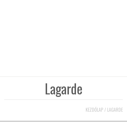
KÖZEL-KELET
AUSZTRÁLIA
A VILÁG ITTHON
MÉDIA
Lagarde
GLOBOTV BP
KEZDŐLAP
/
LAGARDE
HÍR3D