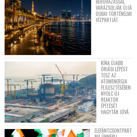
BERUHÁZÁSSAL
VARÁZSOLJÁK ÚJJÁ
DUBAI TÖRTÉNELMI
VÍZPARTJÁT
KÍNA ÚJABB
ÓRIÁSI LÉPÉST
TESZ AZ
ATOMENERGIA
FEJLESZTÉSÉBEN:
NYOLC ÚJ
REAKTOR
ÉPÍTÉSÉT
HAGYTÁK JÓVÁ
ELEFÁNTCSONTPART
MA ÜNNEPLI