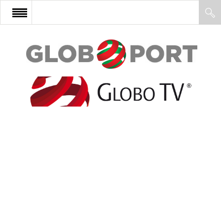
FŐOLDAL
AFRIKA
EURÓPA
ÁZSIA
ÉSZAK-AMERIKA
LATIN-AMERIKA