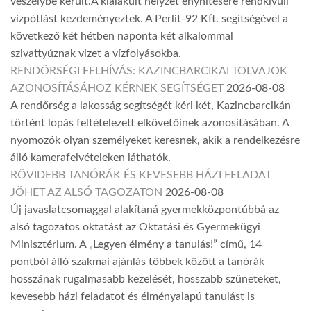
veszélybe került.A kialakult helyzet enyhítésére rendkívüli
vízpótlást kezdeményeztek. A Perlit-92 Kft. segítségével a
következő két hétben naponta két alkalommal
szivattyúznak vizet a vízfolyásokba.
RENDŐRSÉGI FELHÍVÁS: KAZINCBARCIKAI TOLVAJOK
AZONOSÍTÁSÁHOZ KÉRNEK SEGÍTSÉGET
2026-08-08
A rendőrség a lakosság segítségét kéri két, Kazincbarcikán
történt lopás feltételezett elkövetőinek azonosításában. A
nyomozók olyan személyeket keresnek, akik a rendelkezésre
álló kamerafelvételeken láthatók.
RÖVIDEBB TANÓRÁK ÉS KEVESEBB HÁZI FELADAT
JÖHET AZ ALSÓ TAGOZATON
2026-08-08
Új javaslatcsomaggal alakítaná gyermekközpontúbbá az
alsó tagozatos oktatást az Oktatási és Gyermekügyi
Minisztérium. A „Legyen élmény a tanulás!” című, 14
pontból álló szakmai ajánlás többek között a tanórák
hosszának rugalmasabb kezelését, hosszabb szüneteket,
kevesebb házi feladatot és élményalapú tanulást is