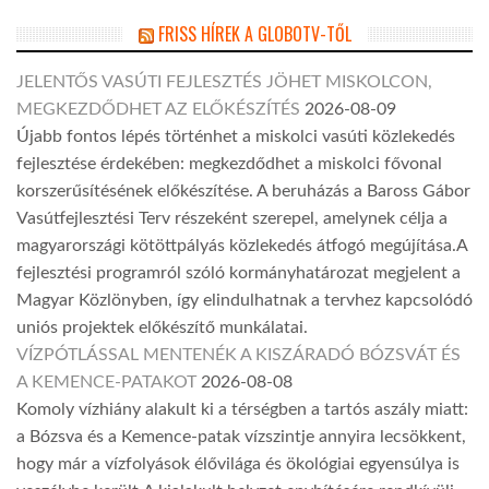
FRISS HÍREK A GLOBOTV-TŐL
JELENTŐS VASÚTI FEJLESZTÉS JÖHET MISKOLCON,
MEGKEZDŐDHET AZ ELŐKÉSZÍTÉS
2026-08-09
Újabb fontos lépés történhet a miskolci vasúti közlekedés
fejlesztése érdekében: megkezdődhet a miskolci fővonal
korszerűsítésének előkészítése. A beruházás a Baross Gábor
Vasútfejlesztési Terv részeként szerepel, amelynek célja a
magyarországi kötöttpályás közlekedés átfogó megújítása.A
fejlesztési programról szóló kormányhatározat megjelent a
Magyar Közlönyben, így elindulhatnak a tervhez kapcsolódó
uniós projektek előkészítő munkálatai.
VÍZPÓTLÁSSAL MENTENÉK A KISZÁRADÓ BÓZSVÁT ÉS
A KEMENCE-PATAKOT
2026-08-08
Komoly vízhiány alakult ki a térségben a tartós aszály miatt:
a Bózsva és a Kemence-patak vízszintje annyira lecsökkent,
hogy már a vízfolyások élővilága és ökológiai egyensúlya is