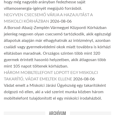
hogy még nagyobb arányban fedezhesse saját
villamosenergia-igényét megújuló forrásból.
NEGYVEN CSECSEMŐ VÁRJA A HAZAJUTÁST A
MISKOLCI KÓRHÁZBAN
2026-08-06
A Borsod-Abaúj-Zemplén Vármegyei Központi Kórházban
jelenleg negyven olyan csecsemő tartózkodik, akik egészségi
állapotuk alapján már elhagyhatnák az intézményt, azonban
családi vagy gyermekvédelmi okok miatt továbbra is kórházi
ellátásban maradnak. Országos szinten több mint 320
gyermek érintett hasonló helyzetben, akik átlagosan több
mint 105 napot töltenek kórházban.
HÁROM MOBILTELEFONT LOPOTT EGY MISKOLCI
TAKARÍTÓ, VÁDAT EMELTEK ELLENE
2026-08-06
Vádat emelt a Miskolci Járási Ügyészség egy takarítóként
dolgozó nő ellen, aki a vád szerint munka közben három
mobiltelefont tulajdonított el egy miskolci irodaházból.
ARCHÍVUM