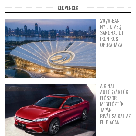
KEDVENCEK
2026-BAN
NYÍLIK MEG
SANGHAJ ÚJ
IKONIKUS
OPERAHÁZA
A KÍNAI
AUTÓGYÁRTÓK
ELŐSZÖR
MEGELŐZTÉK
JAPÁN
RIVÁLISAIKAT AZ
EU PIACÁN