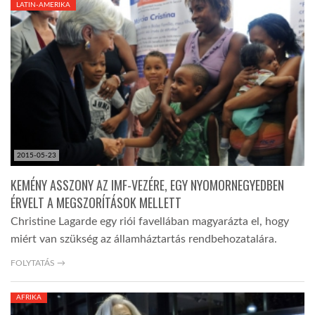
LATIN-AMERIKA
TROPICALMAGAZIN
GLOBOTV
AFRIKA TUDÁSTÁR
2015-05-23
A NAP SZÉPE
KEMÉNY ASSZONY AZ IMF-VEZÉRE, EGY NYOMORNEGYEDBEN
ÉRVELT A MEGSZORÍTÁSOK MELLETT
LINKTR.EE
Christine Lagarde egy riói favellában magyarázta el, hogy
miért van szükség az államháztartás rendbehozatalára.
GLOBOZSARU
FOLYTATÁS →
AFRIKA
DOBRAVERO.HU