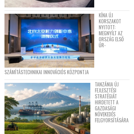
KÍNA ÚJ
KORSZAKOT
NYITOTT:
MEGNYÍLT AZ
ORSZÁG ELSŐ
ŰR-
SZÁMÍTÁSTECHNIKAI INNOVÁCIÓS KÖZPONTJA
TANZÁNIA ÚJ
FEJLESZTÉSI
STRATÉGIÁT
HIRDETETT A
GAZDASÁGI
NÖVEKEDÉS
FELGYORSÍTÁSÁRA