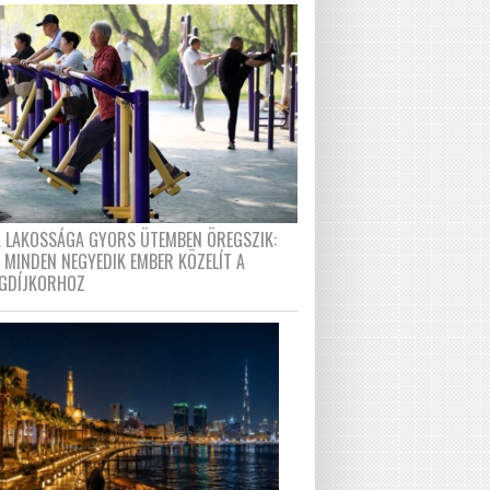
A LAKOSSÁGA GYORS ÜTEMBEN ÖREGSZIK:
 MINDEN NEGYEDIK EMBER KÖZELÍT A
GDÍJKORHOZ