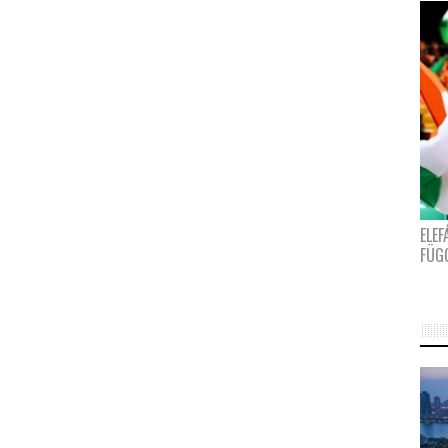
ELE
FÜG