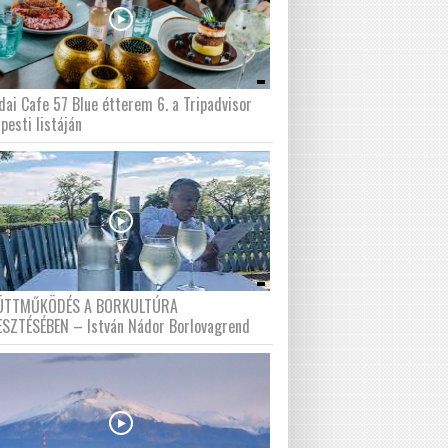
dai Cafe 57 Blue étterem 6. a Tripadvisor
pesti listáján
ÜTTMŰKÖDÉS A BORKULTÚRA
ESZTÉSÉBEN – István Nádor Borlovagrend