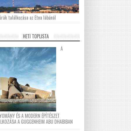
́rák találkozása az Etna lábánál
HETI TOPLISTA
A
YOMÁNY ÉS A MODERN ÉPÍTÉSZET
ÁLKOZÁSA A GUGGENHEIM ABU DHABIBAN