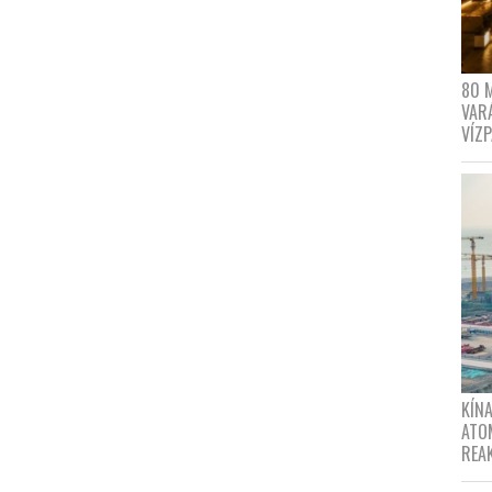
80 
VAR
VÍZ
KÍNA
ATO
REA