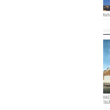
Kultu
HAG
TAL