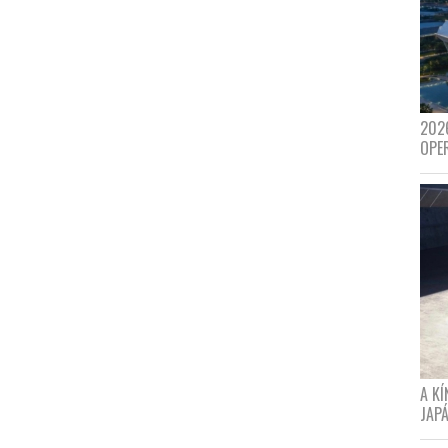
202
OPE
A K
JAPÁ