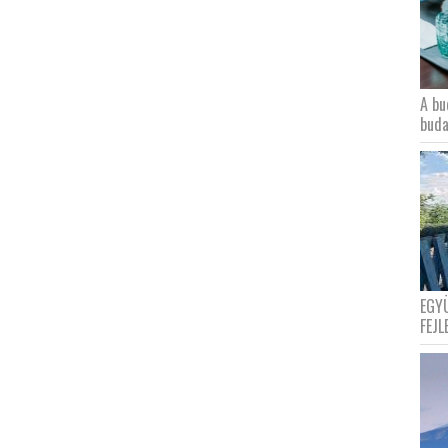
A bu
buda
EGY
FEJL