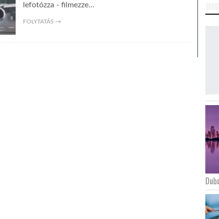
lefotózza - filmezze…
FOLYTATÁS →
Duba