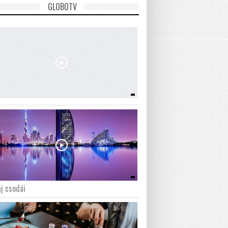
GLOBOTV
j csodái