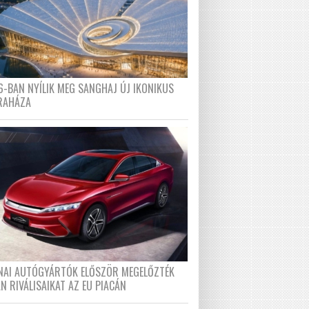
6-BAN NYÍLIK MEG SANGHAJ ÚJ IKONIKUS
RAHÁZA
ÍNAI AUTÓGYÁRTÓK ELŐSZÖR MEGELŐZTÉK
N RIVÁLISAIKAT AZ EU PIACÁN