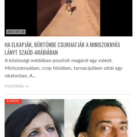
2017-07-18
HA ELKAPJÁK, BÖRTÖNBE CSUKHATJÁK A MINISZOKNYÁS
LÁNYT SZAÚD-ARÁBIÁBAN
A közösségi médiában posztolt magáról egy videót.
Miniszoknyában, crop felsőben, tornacipőben sétál egy
sikátorban. A…
FOLYTATÁS →
EURÓPA