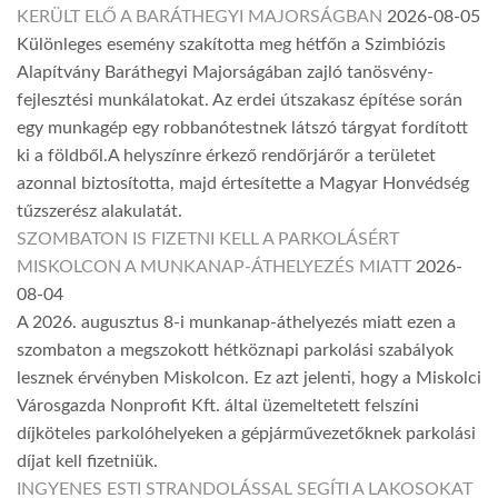
KERÜLT ELŐ A BARÁTHEGYI MAJORSÁGBAN
2026-08-05
Különleges esemény szakította meg hétfőn a Szimbiózis
Alapítvány Baráthegyi Majorságában zajló tanösvény-
fejlesztési munkálatokat. Az erdei útszakasz építése során
egy munkagép egy robbanótestnek látszó tárgyat fordított
ki a földből.A helyszínre érkező rendőrjárőr a területet
azonnal biztosította, majd értesítette a Magyar Honvédség
tűzszerész alakulatát.
SZOMBATON IS FIZETNI KELL A PARKOLÁSÉRT
MISKOLCON A MUNKANAP-ÁTHELYEZÉS MIATT
2026-
08-04
A 2026. augusztus 8-i munkanap-áthelyezés miatt ezen a
szombaton a megszokott hétköznapi parkolási szabályok
lesznek érvényben Miskolcon. Ez azt jelenti, hogy a Miskolci
Városgazda Nonprofit Kft. által üzemeltetett felszíni
díjköteles parkolóhelyeken a gépjárművezetőknek parkolási
díjat kell fizetniük.
INGYENES ESTI STRANDOLÁSSAL SEGÍTI A LAKOSOKAT