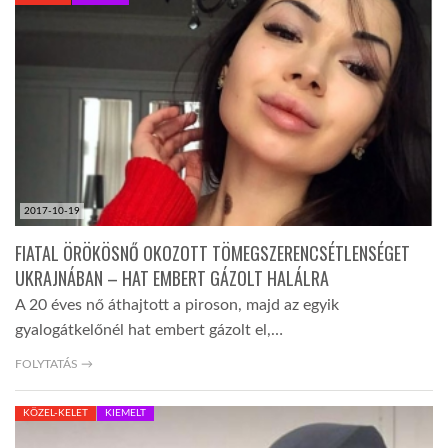
KÖZEL-KELET
AUSZTRÁLIA
A VILÁG ITTHON
2017-10-19
MÉDIA
FIATAL ÖRÖKÖSNŐ OKOZOTT TÖMEGSZERENCSÉTLENSÉGET
UKRAJNÁBAN – HAT EMBERT GÁZOLT HALÁLRA
A 20 éves nő áthajtott a piroson, majd az egyik
gyalogátkelőnél hat embert gázolt el,…
GLOBOTV BP
FOLYTATÁS →
KÖZEL-KELET
KIEMELT
HÍR3D