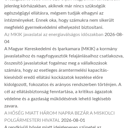
jelenleg kórházakban, akiknek már nincs szükségük
egészségügyi ellátásra, mégsem tudják elhagyni az
intézményeket. Ennek oka, hogy számukra nem sikerült
megfelelő gyermekvédelmi elhelyezést biztosítani.
Az MKIK javaslatai az energiaválságos időszakban
2026-08-
04
A Magyar Kereskedelmi és Iparkamara (MKIK) a kormány
javaslataihoz és nagyfogyasztók felajánlásaihoz csatlakozva,
összesítő javaslatokat fogalmaz meg a vállalkozások
számára, hogy az esetleges áramtermelési kapacitás-
kiesésből eredő ellátási kockázatok kezelése előre
kidolgozott, fokozatos és arányos rendszerben történjen. A
cél az ellátásbiztonság fenntartása, a kritikus ágazatok
védelme és a gazdaság működésének lehető legkisebb
zavara.
A HŐSÉG MIATT HÁROM NAPRA BEZÁR A MISKOLCI
POLGÁRMESTERI HIVATAL
2026-08-01
A rendkívüli hőség miatt ideiglenesen szünetel az