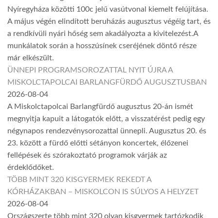
Nyíregyháza közötti 100c jelű vasútvonal kiemelt felújítása.
A május végén elindított beruházás augusztus végéig tart, és
a rendkívüli nyári hőség sem akadályozta a kivitelezést.A
munkálatok során a hosszúsínek cseréjének döntő része
már elkészült.
ÜNNEPI PROGRAMSOROZATTAL NYIT ÚJRA A
MISKOLCTAPOLCAI BARLANGFÜRDŐ AUGUSZTUSBAN
2026-08-04
A Miskolctapolcai Barlangfürdő augusztus 20-án ismét
megnyitja kapuit a látogatók előtt, a visszatérést pedig egy
négynapos rendezvénysorozattal ünnepli. Augusztus 20. és
23. között a fürdő előtti sétányon koncertek, élőzenei
fellépések és szórakoztató programok várják az
érdeklődőket.
TÖBB MINT 320 KISGYERMEK REKEDT A
KÓRHÁZAKBAN – MISKOLCON IS SÚLYOS A HELYZET
2026-08-04
Országszerte több mint 320 olyan kisgyermek tartózkodik