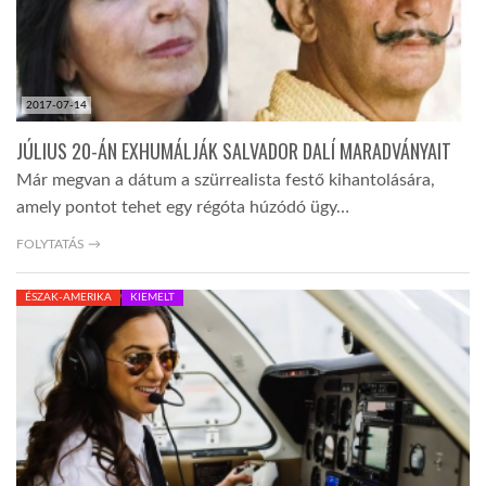
2017-07-14
JÚLIUS 20-ÁN EXHUMÁLJÁK SALVADOR DALÍ MARADVÁNYAIT
Már megvan a dátum a szürrealista festő kihantolására,
amely pontot tehet egy régóta húzódó ügy…
FOLYTATÁS →
ÉSZAK-AMERIKA
KIEMELT