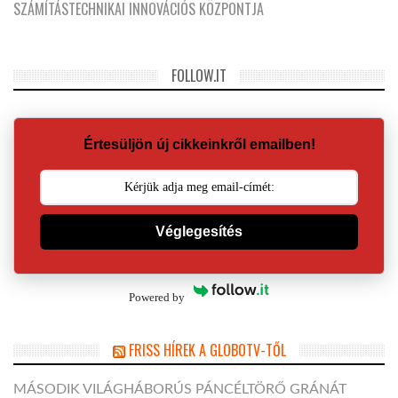
SZÁMÍTÁSTECHNIKAI INNOVÁCIÓS KÖZPONTJA
FOLLOW.IT
Értesüljön új cikkeinkről emailben!
Véglegesítés
Powered by
FRISS HÍREK A GLOBOTV-TŐL
MÁSODIK VILÁGHÁBORÚS PÁNCÉLTÖRŐ GRÁNÁT