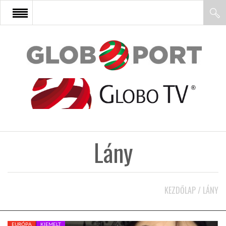
FŐOLDAL
AFRIKA
EURÓPA
Lány
ÁZSIA
ÉSZAK-AMERIKA
KEZDŐLAP
/
LÁNY
LATIN-AMERIKA
EURÓPA
KIEMELT