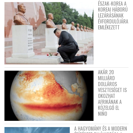
ÉSZAK-KOREA A
KOREAI HÁBORÚ
LEZÁRÁSÁNAK
ÉVFORDULÓJÁRA
EMLÉKEZETT
AKÁR 20
MILLIÁRD
DOLLÁROS
VESZTESÉGET IS
OKOZHAT
AFRIKÁNAK A
KÖZELGŐ EL
NIÑO
A HAGYOMÁNY ÉS A MODERN