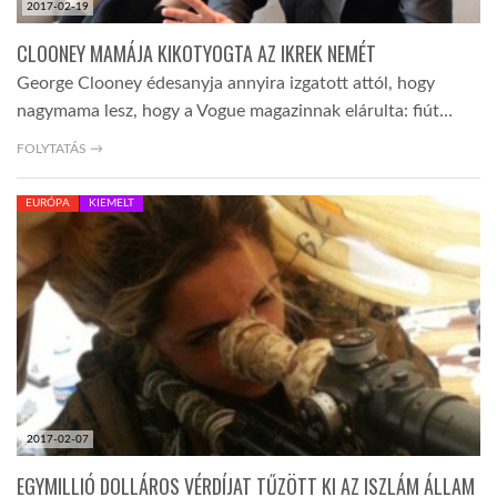
2017-02-19
CLOONEY MAMÁJA KIKOTYOGTA AZ IKREK NEMÉT
George Clooney édesanyja annyira izgatott attól, hogy
nagymama lesz, hogy a Vogue magazinnak elárulta: fiút…
FOLYTATÁS →
EURÓPA
KIEMELT
2017-02-07
EGYMILLIÓ DOLLÁROS VÉRDÍJAT TŰZÖTT KI AZ ISZLÁM ÁLLAM