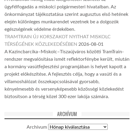
ügyfélfogadás a miskolci polgármesteri hivatalban. Az
önkormányzat tájékoztatása szerint augusztus első hetének
elején különleges munkarendet vezetnek be a dolgozók
egészségének védelme érdekében.
TRAMTRAIN ÚJ KORSZAKOT NYITHAT MISKOLC
TÉRSÉGÉNEK KÖZLEKEDÉSÉBEN
2026-08-01
A Kazincbarcika–Miskolc–Tiszaújváros közötti TramTrain-
rendszer megvalósítása ismét reflektorfénybe került, miután
a kormány vasútfejlesztési programjában is helyet kapott a
projekt előkészítése. A fejlesztés célja, hogy a vasúti és a
villamoshálózat összekapcsolásával gyorsabb,
kényelmesebb és versenyképesebb közösségi közlekedést
biztosítson a térség közel 300 ezer lakója számára.
ARCHÍVUM
Archívum