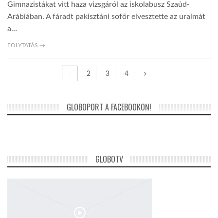
Gimnazistákat vitt haza vizsgáról az iskolabusz Szaúd-
Arábiában. A fáradt pakisztáni sofőr elvesztette az uralmát
a…
FOLYTATÁS →
1
2
3
4
GLOBOPORT A FACEBOOKON!
GLOBOTV