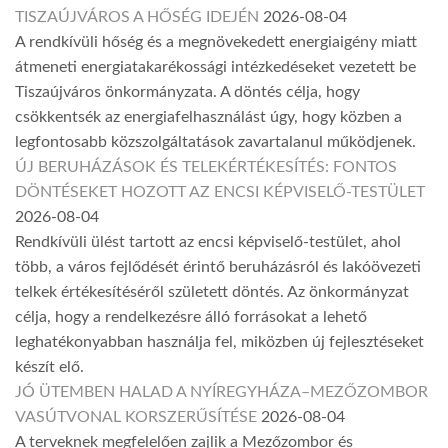
TISZAÚJVÁROS A HŐSÉG IDEJÉN
2026-08-04
A rendkívüli hőség és a megnövekedett energiaigény miatt
átmeneti energiatakarékossági intézkedéseket vezetett be
Tiszaújváros önkormányzata. A döntés célja, hogy
csökkentsék az energiafelhasználást úgy, hogy közben a
legfontosabb közszolgáltatások zavartalanul működjenek.
ÚJ BERUHÁZÁSOK ÉS TELEKÉRTÉKESÍTÉS: FONTOS
DÖNTÉSEKET HOZOTT AZ ENCSI KÉPVISELŐ-TESTÜLET
2026-08-04
Rendkívüli ülést tartott az encsi képviselő-testület, ahol
több, a város fejlődését érintő beruházásról és lakóövezeti
telkek értékesítéséről született döntés. Az önkormányzat
célja, hogy a rendelkezésre álló forrásokat a lehető
leghatékonyabban használja fel, miközben új fejlesztéseket
készít elő.
JÓ ÜTEMBEN HALAD A NYÍREGYHÁZA–MEZŐZOMBOR
VASÚTVONAL KORSZERŰSÍTÉSE
2026-08-04
A terveknek megfelelően zajlik a Mezőzombor és