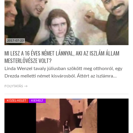
2017-07-23
MI LESZ A 16 ÉVES NÉMET LÁNNYAL, AKI AZ ISZLÁM ÁLLAM
MESTERLÖVÉSZE VOLT?
Linda Wenzel tavaly júliusban szökött meg otthonról, egy
Drezda melletti német kisvárosból. Áttért az iszlámra…
FOLYTATÁS →
KÖZEL-KELET
KIEMELT