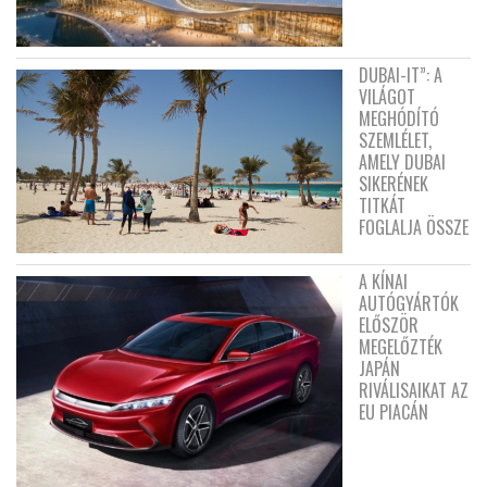
DUBAI-IT”: A
VILÁGOT
MEGHÓDÍTÓ
SZEMLÉLET,
AMELY DUBAI
SIKERÉNEK
TITKÁT
FOGLALJA ÖSSZE
A KÍNAI
AUTÓGYÁRTÓK
ELŐSZÖR
MEGELŐZTÉK
JAPÁN
RIVÁLISAIKAT AZ
EU PIACÁN