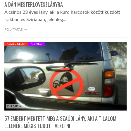
A DÁN MESTERLÖVÉSZLÁNYRA
A csinos 23 éves lány, aki a kurd harcosok között küzdött
Irakban és Szíriában, jelenleg…
FOLYTATÁS →
KÖZEL-KELET
KIEMELT
2017-01-23
57 EMBERT MENTETT MEG A SZAÚDI LÁNY, AKI A TILALOM
ELLENÉRE MÉGIS TUDOTT VEZETNI