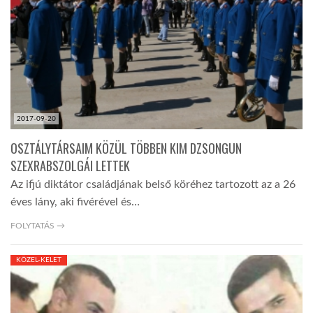
LATIMO.HU
GLOBOBOOK
2017-09-20
OSZTÁLYTÁRSAIM KÖZÜL TÖBBEN KIM DZSONGUN
SZEXRABSZOLGÁI LETTEK
Az ifjú diktátor családjának belső köréhez tartozott az a 26
éves lány, aki fivérével és…
FOLYTATÁS →
KÖZEL-KELET