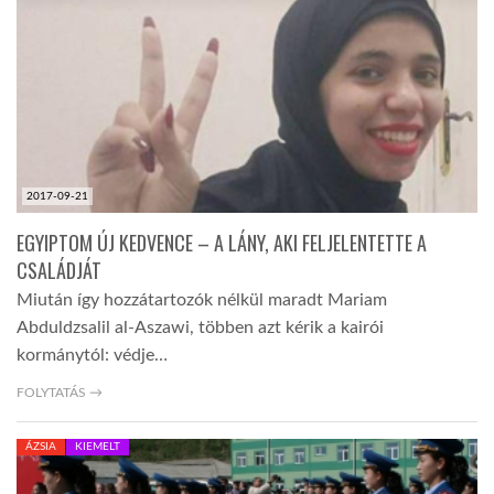
TROPICALMAGAZIN
GLOBOTV
AFRIKA TUDÁSTÁR
2017-09-21
EGYIPTOM ÚJ KEDVENCE – A LÁNY, AKI FELJELENTETTE A
A NAP SZÉPE
CSALÁDJÁT
Miután így hozzátartozók nélkül maradt Mariam
Abduldzsalil al-Aszawi, többen azt kérik a kairói
LINKTR.EE
kormánytól: védje…
FOLYTATÁS →
GLOBOZSARU
ÁZSIA
KIEMELT
DOBRAVERO.HU