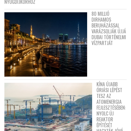
NYUGDÍJKORHOZ
80 MILLIÓ
DIRHAMOS
BERUHÁZÁSSAL
VARÁZSOLJÁK ÚJJÁ
DUBAI TÖRTÉNELMI
VÍZPARTJÁT
KÍNA ÚJABB
ÓRIÁSI LÉPÉST
TESZ AZ
ATOMENERGIA
FEJLESZTÉSÉBEN:
NYOLC ÚJ
REAKTOR
ÉPÍTÉSÉT
HAGYTÁK JÓVÁ