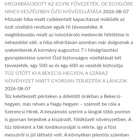
MEGHIBÁSODOTT AZ EGYIK FŐVEZETÉK, DE EGYELŐRE
NINCS VESZÉLYBEN ÓZD IVÓVÍZELLÁTÁSA
2026-08-07
Műszaki hiba miatt csökkentett kapacitással működik az
ózdi vízellátó rendszer egyik fő távvezetéke. A
meghibásodás miatt az ivóvíztároló medencék feltöltése is
nehezebbé vált, a hiba elhárításán azonban már dolgoznak a
szakemberek.A kormány augusztus 7-i hőségriasztási
gyorsjelentése szerint Ózd biztonságos vízellátását két
távvezeték, egy 500-as és egy 600-as vezeték biztosítja.
TŰZ ÜTÖTT KI A BEKECSI-HEGYEN, A SZÁRAZ
NÖVÉNYZET MIATT GYORSAN TERJEDTEK A LÁNGOK
2026-08-07
Tűz keletkezett pénteken a délelőtti órákban a Bekecsi-
hegyen, más néven a Nagy-hegyen – számolt be róla a
Szerencsi Hírek. A beszámoló szerint a lángok több ponton
is gyorsan terjedtek a kiszáradt, földközeli növényzetben. A
tűz időnként a fák lombkoronáját is elérte, így a füst
messziről is jól látható volt. A környéken jelentős számban