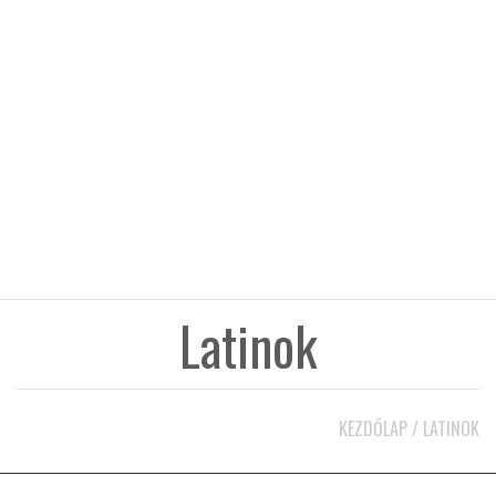
KÖZEL-KELET
AUSZTRÁLIA
A VILÁG ITTHON
MÉDIA
Latinok
GLOBOTV BP
KEZDŐLAP
/
LATINOK
HÍR3D