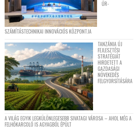
ŰR-
SZÁMÍTÁSTECHNIKAI INNOVÁCIÓS KÖZPONTJA
TANZÁNIA ÚJ
FEJLESZTÉSI
STRATÉGIÁT
HIRDETETT A
GAZDASÁGI
NÖVEKEDÉS
FELGYORSÍTÁSÁRA
A VILÁG EGYIK LEGKÜLÖNLEGESEBB SIVATAGI VÁROSA – AHOL MÉG A
FELHŐKARCOLÓ IS AGYAGBÓL ÉPÜLT