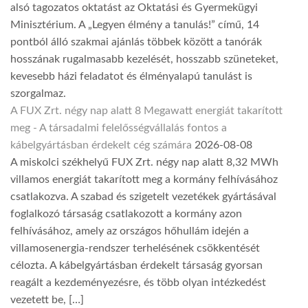
alsó tagozatos oktatást az Oktatási és Gyermekügyi
Minisztérium. A „Legyen élmény a tanulás!” című, 14
pontból álló szakmai ajánlás többek között a tanórák
hosszának rugalmasabb kezelését, hosszabb szüneteket,
kevesebb házi feladatot és élményalapú tanulást is
szorgalmaz.
A FUX Zrt. négy nap alatt 8 Megawatt energiát takarított
meg - A társadalmi felelősségvállalás fontos a
kábelgyártásban érdekelt cég számára
2026-08-08
A miskolci székhelyű FUX Zrt. négy nap alatt 8,32 MWh
villamos energiát takarított meg a kormány felhívásához
csatlakozva. A szabad és szigetelt vezetékek gyártásával
foglalkozó társaság csatlakozott a kormány azon
felhívásához, amely az országos hőhullám idején a
villamosenergia-rendszer terhelésének csökkentését
célozta. A kábelgyártásban érdekelt társaság gyorsan
reagált a kezdeményezésre, és több olyan intézkedést
vezetett be, […]