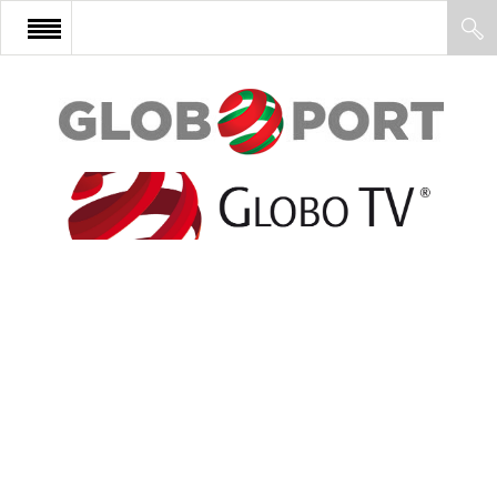
FŐOLDAL
AFRIKA
EURÓPA
ÁZSIA
ÉSZAK-AMERIKA
LATIN-AMERIKA