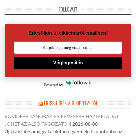
FOLLOW.IT
Értesüljön új cikkeinkről emailben!
Véglegesítés
Powered by
FRISS HÍREK A GLOBOTV-TŐL
RÖVIDEBB TANÓRÁK ÉS KEVESEBB HÁZI FELADAT
JÖHET AZ ALSÓ TAGOZATON
2026-08-08
Új javaslatcsomaggal alakítaná gyermekközpontúbbá az