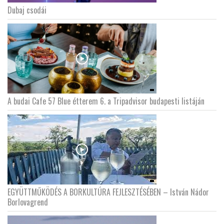
Dubaj csodái
A budai Cafe 57 Blue étterem 6. a Tripadvisor budapesti listáján
EGYÜTTMŰKÖDÉS A BORKULTÚRA FEJLESZTÉSÉBEN – István Nádor
Borlovagrend