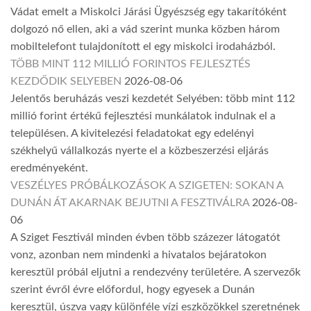
Vádat emelt a Miskolci Járási Ügyészség egy takarítóként
dolgozó nő ellen, aki a vád szerint munka közben három
mobiltelefont tulajdonított el egy miskolci irodaházból.
TÖBB MINT 112 MILLIÓ FORINTOS FEJLESZTÉS
KEZDŐDIK SELYEBEN
2026-08-06
Jelentős beruházás veszi kezdetét Selyében: több mint 112
millió forint értékű fejlesztési munkálatok indulnak el a
településen. A kivitelezési feladatokat egy edelényi
székhelyű vállalkozás nyerte el a közbeszerzési eljárás
eredményeként.
VESZÉLYES PRÓBÁLKOZÁSOK A SZIGETEN: SOKAN A
DUNÁN ÁT AKARNAK BEJUTNI A FESZTIVÁLRA
2026-08-
06
A Sziget Fesztivál minden évben több százezer látogatót
vonz, azonban nem mindenki a hivatalos bejáratokon
keresztül próbál eljutni a rendezvény területére. A szervezők
szerint évről évre előfordul, hogy egyesek a Dunán
keresztül, úszva vagy különféle vízi eszközökkel szeretnének