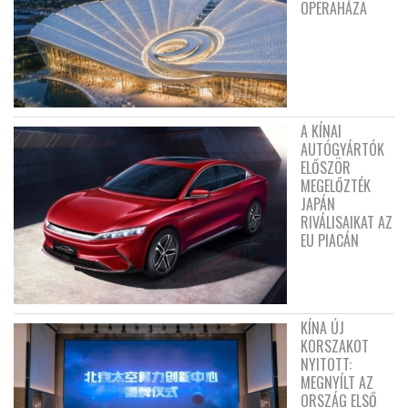
OPERAHÁZA
A KÍNAI
AUTÓGYÁRTÓK
ELŐSZÖR
MEGELŐZTÉK
JAPÁN
RIVÁLISAIKAT AZ
EU PIACÁN
KÍNA ÚJ
KORSZAKOT
NYITOTT:
MEGNYÍLT AZ
ORSZÁG ELSŐ