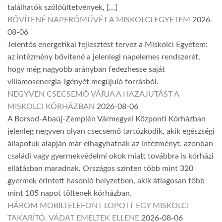
találhatók szőlőültetvények, […]
BŐVÍTENÉ NAPERŐMŰVÉT A MISKOLCI EGYETEM
2026-
08-06
Jelentős energetikai fejlesztést tervez a Miskolci Egyetem:
az intézmény bővítené a jelenlegi napelemes rendszerét,
hogy még nagyobb arányban fedezhesse saját
villamosenergia-igényét megújuló forrásból.
NEGYVEN CSECSEMŐ VÁRJA A HAZAJUTÁST A
MISKOLCI KÓRHÁZBAN
2026-08-06
A Borsod-Abaúj-Zemplén Vármegyei Központi Kórházban
jelenleg negyven olyan csecsemő tartózkodik, akik egészségi
állapotuk alapján már elhagyhatnák az intézményt, azonban
családi vagy gyermekvédelmi okok miatt továbbra is kórházi
ellátásban maradnak. Országos szinten több mint 320
gyermek érintett hasonló helyzetben, akik átlagosan több
mint 105 napot töltenek kórházban.
HÁROM MOBILTELEFONT LOPOTT EGY MISKOLCI
TAKARÍTÓ, VÁDAT EMELTEK ELLENE
2026-08-06