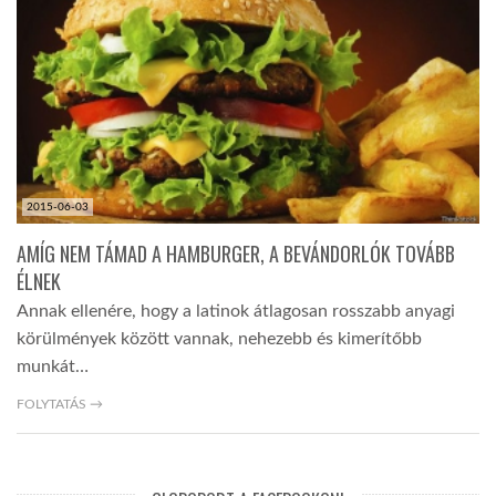
LATIMO.HU
GLOBOBOOK
2015-06-03
AMÍG NEM TÁMAD A HAMBURGER, A BEVÁNDORLÓK TOVÁBB
ÉLNEK
Annak ellenére, hogy a latinok átlagosan rosszabb anyagi
körülmények között vannak, nehezebb és kimerítőbb
munkát…
FOLYTATÁS →