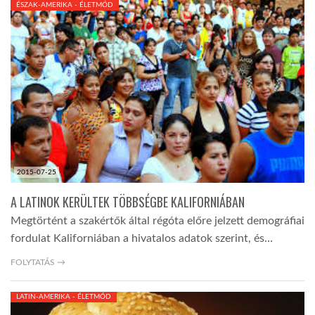
ÉSZAK-AMERIKA - ÉLETMÓD
TROPICALMAGAZIN
GLOBOTV
AFRIKA TUDÁSTÁR
A NAP SZÉPE
2015-07-25
A LATINOK KERÜLTEK TÖBBSÉGBE KALIFORNIÁBAN
LINKTR.EE
Megtörtént a szakértők által régóta előre jelzett demográfiai
fordulat Kaliforniában a hivatalos adatok szerint, és…
GLOBOZSARU
FOLYTATÁS →
LATIN-AMERIKA - ÉLETMÓD
DOBRAVERO.HU