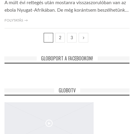
A múlt évi rettegés után mostanra visszaszorulóban van az
ebola Nyugat-Afrikában. De még korántsem beszélhetünk…
FOLYTATÁS →
1
2
3
GLOBOPORT A FACEBOOKON!
GLOBOTV