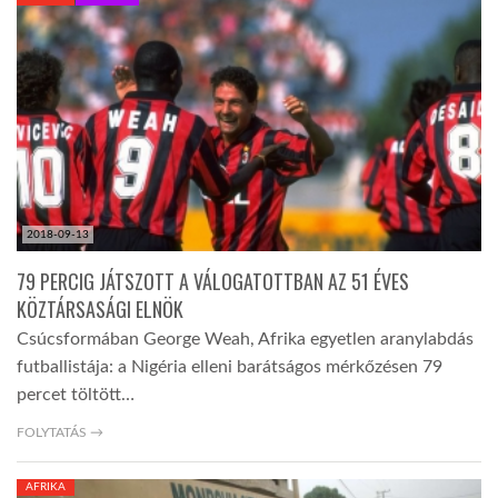
KÖZEL-KELET
AUSZTRÁLIA
A VILÁG ITTHON
2018-09-13
MÉDIA
79 PERCIG JÁTSZOTT A VÁLOGATOTTBAN AZ 51 ÉVES
KÖZTÁRSASÁGI ELNÖK
Csúcsformában George Weah, Afrika egyetlen aranylabdás
futballistája: a Nigéria elleni barátságos mérkőzésen 79
percet töltött…
GLOBOTV BP
FOLYTATÁS →
HÍR3D
AFRIKA