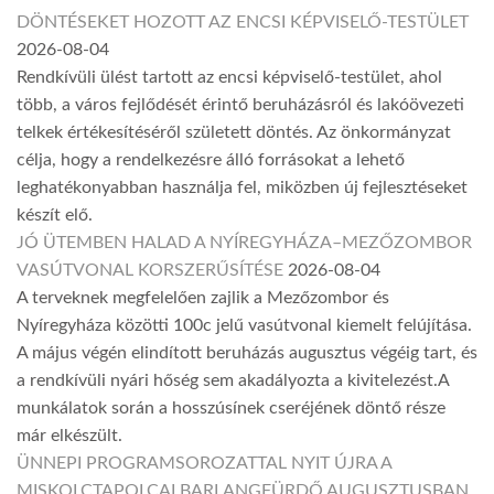
DÖNTÉSEKET HOZOTT AZ ENCSI KÉPVISELŐ-TESTÜLET
2026-08-04
Rendkívüli ülést tartott az encsi képviselő-testület, ahol
több, a város fejlődését érintő beruházásról és lakóövezeti
telkek értékesítéséről született döntés. Az önkormányzat
célja, hogy a rendelkezésre álló forrásokat a lehető
leghatékonyabban használja fel, miközben új fejlesztéseket
készít elő.
JÓ ÜTEMBEN HALAD A NYÍREGYHÁZA–MEZŐZOMBOR
VASÚTVONAL KORSZERŰSÍTÉSE
2026-08-04
A terveknek megfelelően zajlik a Mezőzombor és
Nyíregyháza közötti 100c jelű vasútvonal kiemelt felújítása.
A május végén elindított beruházás augusztus végéig tart, és
a rendkívüli nyári hőség sem akadályozta a kivitelezést.A
munkálatok során a hosszúsínek cseréjének döntő része
már elkészült.
ÜNNEPI PROGRAMSOROZATTAL NYIT ÚJRA A
MISKOLCTAPOLCAI BARLANGFÜRDŐ AUGUSZTUSBAN