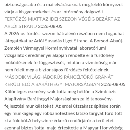
biztonságosabb és a mai elvárásoknak megfelelő környezet
várja a kisgyermekeket és az intézmény dolgozóit.
FERTŐZÉS MIATT AZ IDEI SZEZON VÉGÉIG BEZÁRT AZ
ARLÓI STRAND
2026-08-05
A 2026-os fürdési szezon hátralévő részében nem fogadhat
látogatókat az Arlói Suvadás Liget Strand. A Borsod-Abaúj-
Zemplén Vármegyei Kormányhivatal laboratóriumi
vizsgálatok eredményei alapján rendelte el a fürdőhely
működésének felfüggesztését, miután a vízminőség már
nem felelt meg a biztonságos fürdőzés feltételeinek.
MÁSODIK VILÁGHÁBORÚS PÁNCÉLTÖRŐ GRÁNÁT
KERÜLT ELŐ A BARÁTHEGYI MAJORSÁGBAN
2026-08-05
Különleges esemény szakította meg hétfőn a Szimbiózis
Alapítvány Baráthegyi Majorságában zajló tanösvény-
fejlesztési munkálatokat. Az erdei útszakasz építése során
egy munkagép egy robbanótestnek látszó tárgyat fordított
ki a földből.A helyszínre érkező rendőrjárőr a területet
azonnal biztosította, majd értesítette a Magyar Honvédség