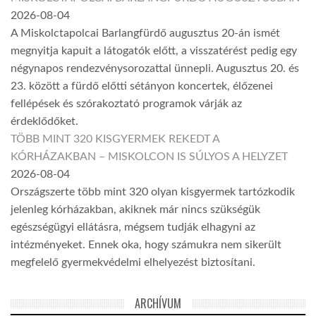
2026-08-04
A Miskolctapolcai Barlangfürdő augusztus 20-án ismét
megnyitja kapuit a látogatók előtt, a visszatérést pedig egy
négynapos rendezvénysorozattal ünnepli. Augusztus 20. és
23. között a fürdő előtti sétányon koncertek, élőzenei
fellépések és szórakoztató programok várják az
érdeklődőket.
TÖBB MINT 320 KISGYERMEK REKEDT A
KÓRHÁZAKBAN – MISKOLCON IS SÚLYOS A HELYZET
2026-08-04
Országszerte több mint 320 olyan kisgyermek tartózkodik
jelenleg kórházakban, akiknek már nincs szükségük
egészségügyi ellátásra, mégsem tudják elhagyni az
intézményeket. Ennek oka, hogy számukra nem sikerült
megfelelő gyermekvédelmi elhelyezést biztosítani.
ARCHÍVUM