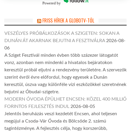
Powered by
FRISS HÍREK A GLOBOTV-TŐL
VESZÉLYES PRÓBÁLKOZÁSOK A SZIGETEN: SOKAN A
DUNÁN ÁT AKARNAK BEJUTNI A FESZTIVÁLRA
2026-08-
06
A Sziget Fesztivál minden évben több százezer látogatót
vonz, azonban nem mindenki a hivatalos bejáratokon
keresztül próbál eljutni a rendezvény területére. A szervezők
szerint évről évre előfordul, hogy egyesek a Dunán
keresztül, úszva vagy különféle vízi eszközökkel szeretnének
bejutni az Óbudai-szigetre.
MODERN ÓVODA ÉPÜLHET ENCSEN: KÖZEL 400 MILLIÓ
FORINTOS FEJLESZTÉS INDUL
2026-08-05
Jelentős beruházás veszi kezdetét Encsen, ahol teljesen
megújul a Csoda-Vár Óvoda és Bölcsőde 2. számú
tagintézménye. A fejlesztés célja, hogy korszerűbb,