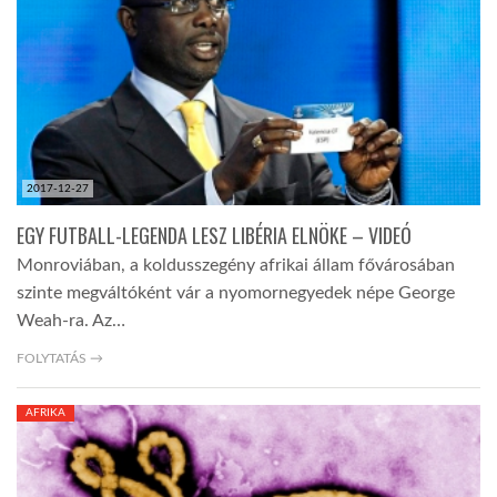
LATIMO.HU
GLOBOBOOK
2017-12-27
EGY FUTBALL-LEGENDA LESZ LIBÉRIA ELNÖKE – VIDEÓ
Monroviában, a koldusszegény afrikai állam fővárosában
szinte megváltóként vár a nyomornegyedek népe George
Weah-ra. Az…
FOLYTATÁS →
AFRIKA