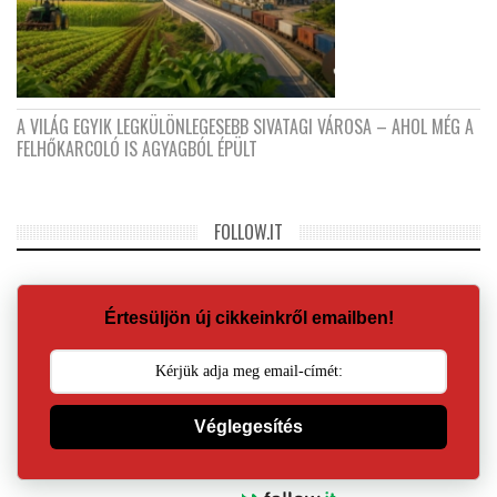
A VILÁG EGYIK LEGKÜLÖNLEGESEBB SIVATAGI VÁROSA – AHOL MÉG A
FELHŐKARCOLÓ IS AGYAGBÓL ÉPÜLT
FOLLOW.IT
Értesüljön új cikkeinkről emailben!
Véglegesítés