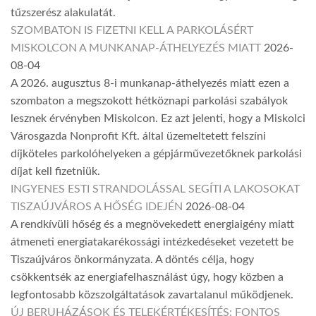
tűzszerész alakulatát.
SZOMBATON IS FIZETNI KELL A PARKOLÁSÉRT
MISKOLCON A MUNKANAP-ÁTHELYEZÉS MIATT
2026-
08-04
A 2026. augusztus 8-i munkanap-áthelyezés miatt ezen a
szombaton a megszokott hétköznapi parkolási szabályok
lesznek érvényben Miskolcon. Ez azt jelenti, hogy a Miskolci
Városgazda Nonprofit Kft. által üzemeltetett felszíni
díjköteles parkolóhelyeken a gépjárművezetőknek parkolási
díjat kell fizetniük.
INGYENES ESTI STRANDOLÁSSAL SEGÍTI A LAKOSOKAT
TISZAÚJVÁROS A HŐSÉG IDEJÉN
2026-08-04
A rendkívüli hőség és a megnövekedett energiaigény miatt
átmeneti energiatakarékossági intézkedéseket vezetett be
Tiszaújváros önkormányzata. A döntés célja, hogy
csökkentsék az energiafelhasználást úgy, hogy közben a
legfontosabb közszolgáltatások zavartalanul működjenek.
ÚJ BERUHÁZÁSOK ÉS TELEKÉRTÉKESÍTÉS: FONTOS