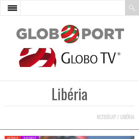
FŐOLDAL
AFRIKA
EURÓPA
Libéria
ÁZSIA
ÉSZAK-AMERIKA
KEZDŐLAP
/
LIBÉRIA
LATIN-AMERIKA
AFRIKA
KIEMELT