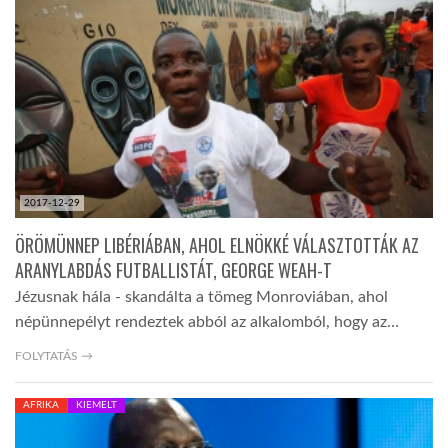
TROPICALMAGAZIN
GLOBOTV
AFRIKA TUDÁSTÁR
2017-12-29
A NAP SZÉPE
ÖRÖMÜNNEP LIBÉRIÁBAN, AHOL ELNÖKKÉ VÁLASZTOTTÁK AZ
ARANYLABDÁS FUTBALLISTÁT, GEORGE WEAH-T
Jézusnak hála - skandálta a tömeg Monroviában, ahol
LINKTR.EE
népünnepélyt rendeztek abból az alkalomból, hogy az…
FOLYTATÁS →
GLOBOZSARU
AFRIKA
KIEMELT
DOBRAVERO.HU