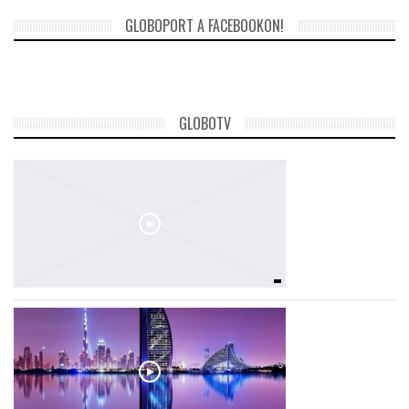
GLOBOPORT A FACEBOOKON!
TROPICALMAGAZIN
GLOBOTV
GLOBOTV
AFRIKA TUDÁSTÁR
A NAP SZÉPE
LINKTR.EE
GLOBOZSARU
DOBRAVERO.HU