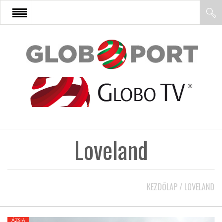
FŐOLDAL
AFRIKA
EURÓPA
Loveland
ÁZSIA
ÉSZAK-AMERIKA
KEZDŐLAP
/
LOVELAND
LATIN-AMERIKA
ÁZSIA