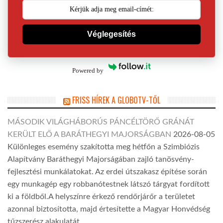
Véglegesítés
Powered by
FRISS HÍREK A GLOBOTV-TŐL
MÁSODIK VILÁGHÁBORÚS PÁNCÉLTÖRŐ GRÁNÁT
KERÜLT ELŐ A BARÁTHEGYI MAJORSÁGBAN
2026-08-05
Különleges esemény szakította meg hétfőn a Szimbiózis
Alapítvány Baráthegyi Majorságában zajló tanösvény-
fejlesztési munkálatokat. Az erdei útszakasz építése során
egy munkagép egy robbanótestnek látszó tárgyat fordított
ki a földből.A helyszínre érkező rendőrjárőr a területet
azonnal biztosította, majd értesítette a Magyar Honvédség
tűzszerész alakulatát.