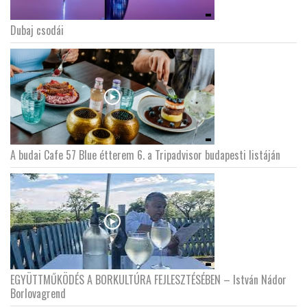
Dubaj csodái
LATIMO.HU
GLOBOBOOK
A budai Cafe 57 Blue étterem 6. a Tripadvisor budapesti listáján
EGYÜTTMŰKÖDÉS A BORKULTÚRA FEJLESZTÉSÉBEN – István Nádor
Borlovagrend