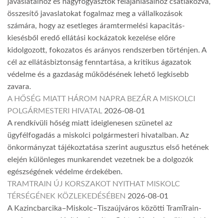
javaslataihoz és nagyfogyasztók felajánlásaihoz csatlakozva,
összesítő javaslatokat fogalmaz meg a vállalkozások
számára, hogy az esetleges áramtermelési kapacitás-
kiesésből eredő ellátási kockázatok kezelése előre
kidolgozott, fokozatos és arányos rendszerben történjen. A
cél az ellátásbiztonság fenntartása, a kritikus ágazatok
védelme és a gazdaság működésének lehető legkisebb
zavara.
A HŐSÉG MIATT HÁROM NAPRA BEZÁR A MISKOLCI
POLGÁRMESTERI HIVATAL
2026-08-01
A rendkívüli hőség miatt ideiglenesen szünetel az
ügyfélfogadás a miskolci polgármesteri hivatalban. Az
önkormányzat tájékoztatása szerint augusztus első hetének
elején különleges munkarendet vezetnek be a dolgozók
egészségének védelme érdekében.
TRAMTRAIN ÚJ KORSZAKOT NYITHAT MISKOLC
TÉRSÉGÉNEK KÖZLEKEDÉSÉBEN
2026-08-01
A Kazincbarcika–Miskolc–Tiszaújváros közötti TramTrain-