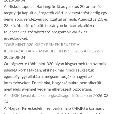
2026-08-04
A Miskolctapolcai Barlangfürdő augusztus 20-án ismét
megnyitja kapuit a látogatók előtt, a visszatérést pedig egy
négynapos rendezvénysorozattal ünnepli. Augusztus 20. és
23. között a fürdő előtti sétányon koncertek, élőzenei
fellépések és szórakoztató programok várják az
érdeklődőket.
TÖBB MINT 320 KISGYERMEK REKEDT A
KÓRHÁZAKBAN – MISKOLCON IS SÚLYOS A HELYZET
2026-08-04
Országszerte több mint 320 olyan kisgyermek tartózkodik
jelenleg kórházakban, akiknek már nincs szükségük
egészségügyi ellátásra, mégsem tudják elhagyni az
intézményeket. Ennek oka, hogy számukra nem sikerült
megfelelő gyermekvédelmi elhelyezést biztosítani.
Az MKIK javaslatai az energiaválságos időszakban
2026-08-
04
A Magyar Kereskedelmi és Iparkamara (MKIK) a kormány