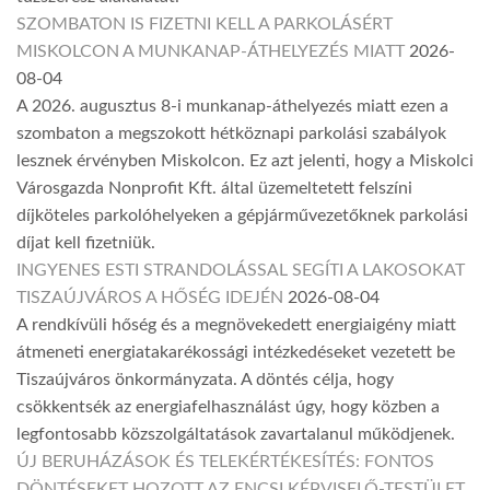
SZOMBATON IS FIZETNI KELL A PARKOLÁSÉRT
MISKOLCON A MUNKANAP-ÁTHELYEZÉS MIATT
2026-
08-04
A 2026. augusztus 8-i munkanap-áthelyezés miatt ezen a
szombaton a megszokott hétköznapi parkolási szabályok
lesznek érvényben Miskolcon. Ez azt jelenti, hogy a Miskolci
Városgazda Nonprofit Kft. által üzemeltetett felszíni
díjköteles parkolóhelyeken a gépjárművezetőknek parkolási
díjat kell fizetniük.
INGYENES ESTI STRANDOLÁSSAL SEGÍTI A LAKOSOKAT
TISZAÚJVÁROS A HŐSÉG IDEJÉN
2026-08-04
A rendkívüli hőség és a megnövekedett energiaigény miatt
átmeneti energiatakarékossági intézkedéseket vezetett be
Tiszaújváros önkormányzata. A döntés célja, hogy
csökkentsék az energiafelhasználást úgy, hogy közben a
legfontosabb közszolgáltatások zavartalanul működjenek.
ÚJ BERUHÁZÁSOK ÉS TELEKÉRTÉKESÍTÉS: FONTOS
DÖNTÉSEKET HOZOTT AZ ENCSI KÉPVISELŐ-TESTÜLET