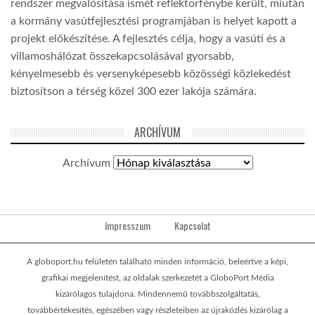
rendszer megvalósítása ismét reflektorfénybe került, miután
a kormány vasútfejlesztési programjában is helyet kapott a
projekt előkészítése. A fejlesztés célja, hogy a vasúti és a
villamoshálózat összekapcsolásával gyorsabb,
kényelmesebb és versenyképesebb közösségi közlekedést
biztosítson a térség közel 300 ezer lakója számára.
ARCHÍVUM
Archívum
Impresszum
Kapcsolat
A globoport.hu felületén található minden információ, beleértve a képi,
grafikai megjelenítést, az oldalak szerkezetét a GloboPort Média
kizárólagos tulajdona. Mindennemű továbbszolgáltatás,
továbbértékesítés, egészében vagy részleteiben az újraközlés kizárólag a