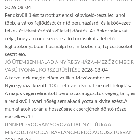
2026-08-04
Rendkívüli ülést tartott az encsi képviselő-testület, ahol
több, a város fejlődését érintő beruházásról és lakóövezeti
telkek értékesítéséről született döntés. Az önkormányzat
célja, hogy a rendelkezésre álló forrásokat a lehető
leghatékonyabban használja fel, miközben új fejlesztéseket
készít elő.
JÓ ÜTEMBEN HALAD A NYÍREGYHÁZA–MEZŐZOMBOR
VASÚTVONAL KORSZERŰSÍTÉSE
2026-08-04
A terveknek megfelelően zajlik a Mezőzombor és
Nyíregyháza közötti 100c jelű vasútvonal kiemelt felújítása.
A május végén elindított beruházás augusztus végéig tart, és
a rendkívüli nyári hőség sem akadályozta a kivitelezést.A
munkálatok során a hosszúsínek cseréjének döntő része
már elkészült.
ÜNNEPI PROGRAMSOROZATTAL NYIT ÚJRA A
MISKOLCTAPOLCAI BARLANGFÜRDŐ AUGUSZTUSBAN