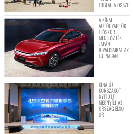
FOGLALJA ÖSSZE
A KÍNAI
AUTÓGYÁRTÓK
ELŐSZÖR
MEGELŐZTÉK
JAPÁN
RIVÁLISAIKAT AZ
EU PIACÁN
KÍNA ÚJ
KORSZAKOT
NYITOTT:
MEGNYÍLT AZ
ORSZÁG ELSŐ
ŰR-