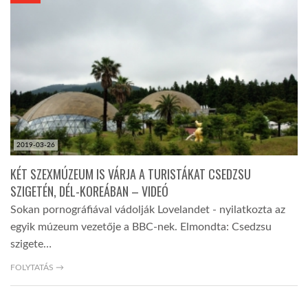
KÖZEL-KELET
AUSZTRÁLIA
A VILÁG ITTHON
2019-03-26
MÉDIA
KÉT SZEXMÚZEUM IS VÁRJA A TURISTÁKAT CSEDZSU
SZIGETÉN, DÉL-KOREÁBAN – VIDEÓ
Sokan pornográfiával vádolják Lovelandet - nyilatkozta az
egyik múzeum vezetője a BBC-nek. Elmondta: Csedzsu
szigete…
GLOBOTV BP
FOLYTATÁS →
HÍR3D