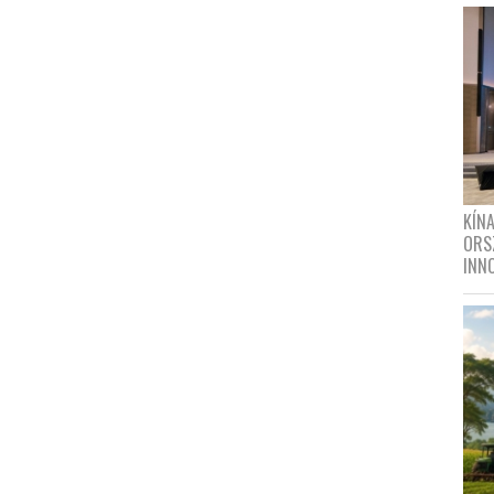
KÍN
ORS
INN