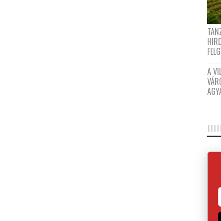
TANZ
HIR
FEL
A VI
VÁR
AGY