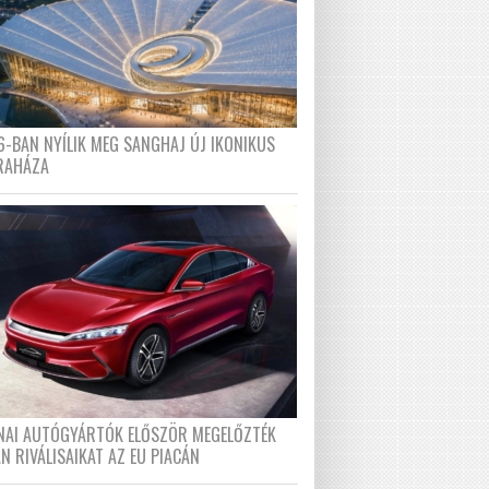
6-BAN NYÍLIK MEG SANGHAJ ÚJ IKONIKUS
RAHÁZA
ÍNAI AUTÓGYÁRTÓK ELŐSZÖR MEGELŐZTÉK
N RIVÁLISAIKAT AZ EU PIACÁN