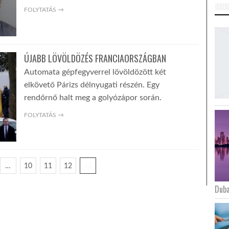
FOLYTATÁS →
ÚJABB LÖVÖLDÖZÉS FRANCIAORSZÁGBAN
Automata gépfegyverrel lövöldözött két
elkövető Párizs délnyugati részén. Egy
rendőrnő halt meg a golyózápor során.
FOLYTATÁS →
…
10
11
12
13
Duba