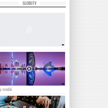
GLOBOTV
j csodái