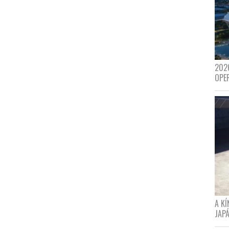
202
OPE
A K
JAPÁ