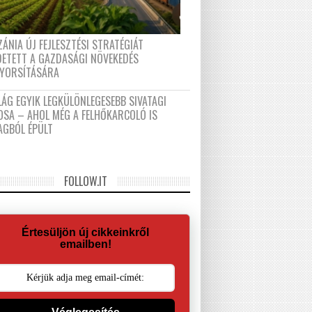
ÁNIA ÚJ FEJLESZTÉSI STRATÉGIÁT
DETETT A GAZDASÁGI NÖVEKEDÉS
GYORSÍTÁSÁRA
LÁG EGYIK LEGKÜLÖNLEGESEBB SIVATAGI
OSA – AHOL MÉG A FELHŐKARCOLÓ IS
AGBÓL ÉPÜLT
FOLLOW.IT
Értesüljön új cikkeinkről
emailben!