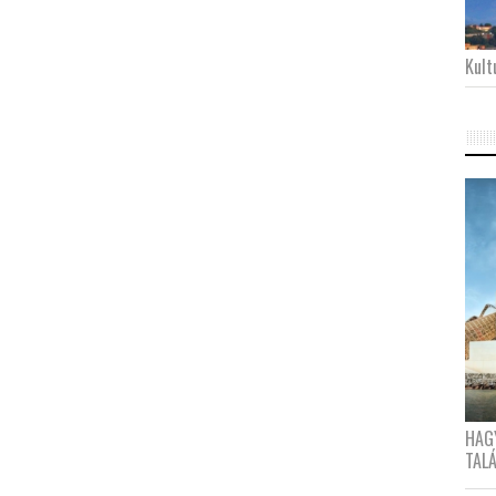
Kultu
HAG
TAL