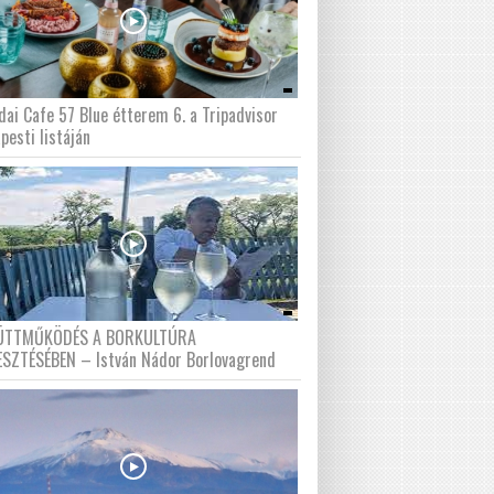
dai Cafe 57 Blue étterem 6. a Tripadvisor
pesti listáján
ÜTTMŰKÖDÉS A BORKULTÚRA
ESZTÉSÉBEN – István Nádor Borlovagrend