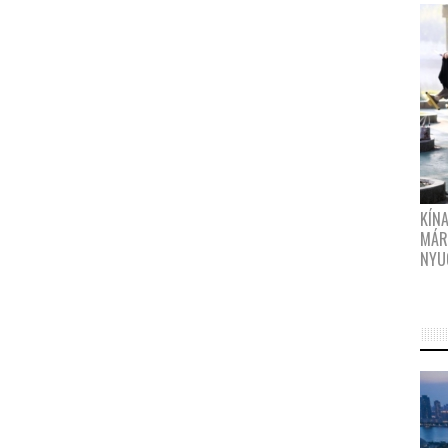
KÍN
MÁR
NYU