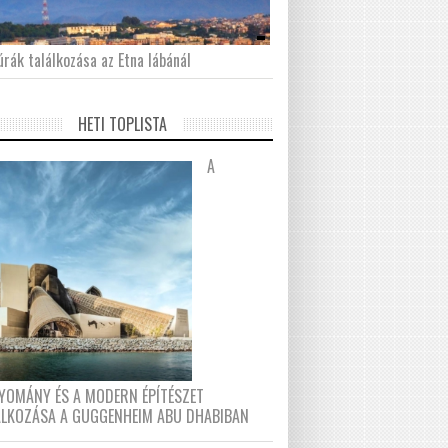
́rák találkozása az Etna lábánál
HETI TOPLISTA
A
YOMÁNY ÉS A MODERN ÉPÍTÉSZET
ÁLKOZÁSA A GUGGENHEIM ABU DHABIBAN