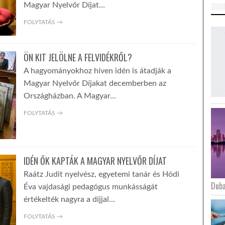
Magyar Nyelvőr Díjat…
FOLYTATÁS →
ÖN KIT JELÖLNE A FELVIDÉKRŐL?
A hagyományokhoz híven idén is átadják a
Magyar Nyelvőr Díjakat decemberben az
Országházban. A Magyar…
FOLYTATÁS →
IDÉN ŐK KAPTÁK A MAGYAR NYELVŐR DÍJAT
Raátz Judit nyelvész, egyetemi tanár és Hódi
Duba
Éva vajdasági pedagógus munkásságát
értékelték nagyra a díjjal…
FOLYTATÁS →