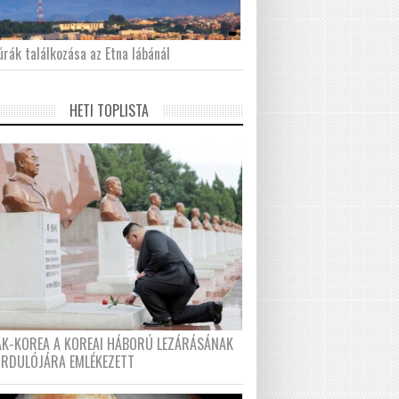
́rák találkozása az Etna lábánál
HETI TOPLISTA
AK-KOREA A KOREAI HÁBORÚ LEZÁRÁSÁNAK
ORDULÓJÁRA EMLÉKEZETT