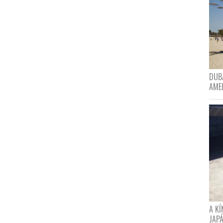
DUBA
AME
A K
JAPÁ