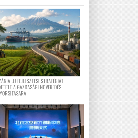
ÁNIA ÚJ FEJLESZTÉSI STRATÉGIÁT
DETETT A GAZDASÁGI NÖVEKEDÉS
GYORSÍTÁSÁRA