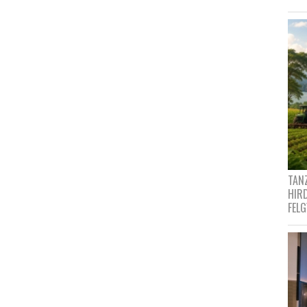
TANZ
HIR
FEL