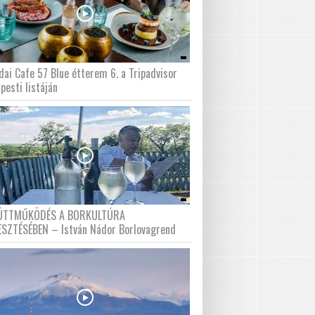
dai Cafe 57 Blue étterem 6. a Tripadvisor
pesti listáján
ÜTTMŰKÖDÉS A BORKULTÚRA
ESZTÉSÉBEN – István Nádor Borlovagrend