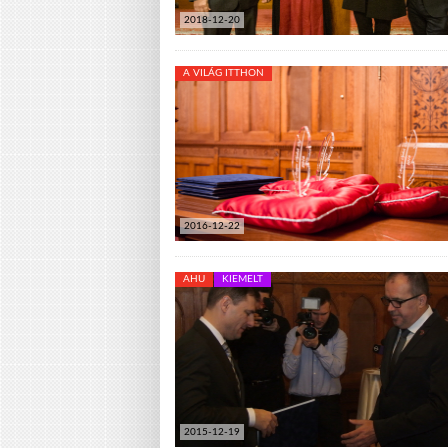
2018-12-20
A VILÁG ITTHON
2016-12-22
AHU
KIEMELT
2015-12-19