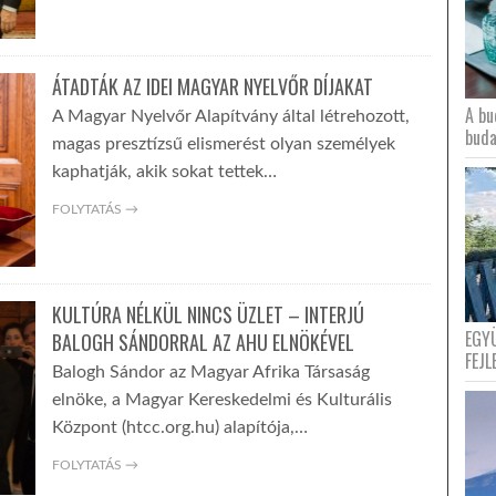
ÁTADTÁK AZ IDEI MAGYAR NYELVŐR DÍJAKAT
A bu
A Magyar Nyelvőr Alapítvány által létrehozott,
buda
magas presztízsű elismerést olyan személyek
kaphatják, akik sokat tettek…
FOLYTATÁS →
KULTÚRA NÉLKÜL NINCS ÜZLET – INTERJÚ
EGY
BALOGH SÁNDORRAL AZ AHU ELNÖKÉVEL
FEJL
Balogh Sándor az Magyar Afrika Társaság
elnöke, a Magyar Kereskedelmi és Kulturális
Központ (htcc.org.hu) alapítója,…
FOLYTATÁS →