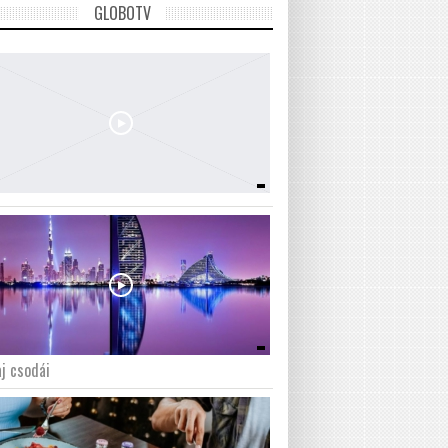
GLOBOTV
j csodái