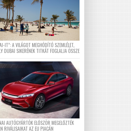
I-IT”: A VILÁGOT MEGHÓDÍTÓ SZEMLÉLET,
LY DUBAI SIKERÉNEK TITKÁT FOGLALJA ÖSSZE
ÍNAI AUTÓGYÁRTÓK ELŐSZÖR MEGELŐZTÉK
N RIVÁLISAIKAT AZ EU PIACÁN