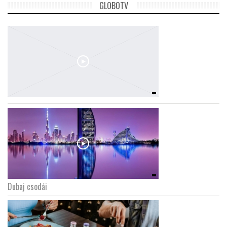
GLOBOTV
Dubaj csodái