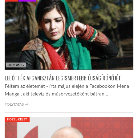
KÖZEL-KELET
AUSZTRÁLIA
A VILÁG ITTHON
2019-05-12
MÉDIA
LELŐTTÉK AFGANISZTÁN LEGISMERTEBB ÚJSÁGÍRÓNŐJÉT
Féltem az életemet - írta május elején a Facebookon Mena
Mangal, aki televíziós műsorvezetőként bátran…
FOLYTATÁS →
GLOBOTV BP
KÖZEL-KELET
HÍR3D