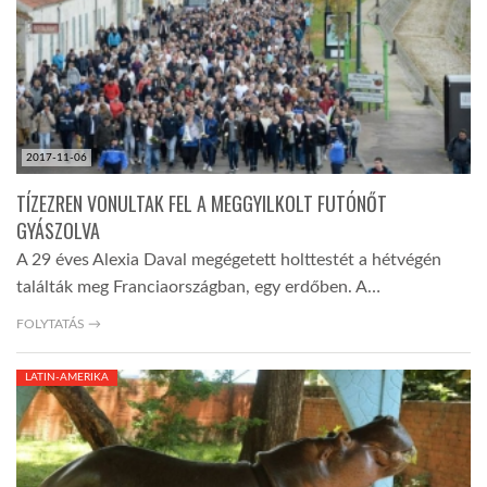
LATIMO.HU
GLOBOBOOK
2017-11-06
TÍZEZREN VONULTAK FEL A MEGGYILKOLT FUTÓNŐT
GYÁSZOLVA
A 29 éves Alexia Daval megégetett holttestét a hétvégén
találták meg Franciaországban, egy erdőben. A…
FOLYTATÁS →
LATIN-AMERIKA