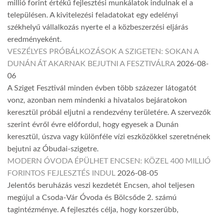
millió forint értékű fejlesztési munkálatok indulnak el a
településen. A kivitelezési feladatokat egy edelényi
székhelyű vállalkozás nyerte el a közbeszerzési eljárás
eredményeként.
VESZÉLYES PRÓBÁLKOZÁSOK A SZIGETEN: SOKAN A
DUNÁN ÁT AKARNAK BEJUTNI A FESZTIVÁLRA
2026-08-
06
A Sziget Fesztivál minden évben több százezer látogatót
vonz, azonban nem mindenki a hivatalos bejáratokon
keresztül próbál eljutni a rendezvény területére. A szervezők
szerint évről évre előfordul, hogy egyesek a Dunán
keresztül, úszva vagy különféle vízi eszközökkel szeretnének
bejutni az Óbudai-szigetre.
MODERN ÓVODA ÉPÜLHET ENCSEN: KÖZEL 400 MILLIÓ
FORINTOS FEJLESZTÉS INDUL
2026-08-05
Jelentős beruházás veszi kezdetét Encsen, ahol teljesen
megújul a Csoda-Vár Óvoda és Bölcsőde 2. számú
tagintézménye. A fejlesztés célja, hogy korszerűbb,