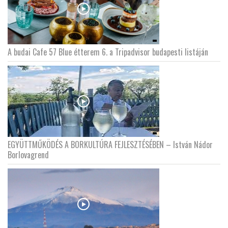
A budai Cafe 57 Blue étterem 6. a Tripadvisor budapesti listáján
EGYÜTTMŰKÖDÉS A BORKULTÚRA FEJLESZTÉSÉBEN – István Nádor
Borlovagrend