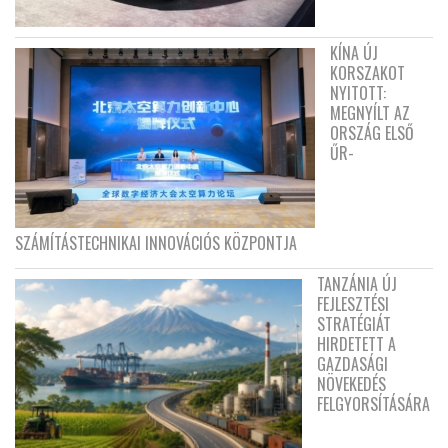
KÍNA ÚJ
KORSZAKOT
NYITOTT:
MEGNYÍLT AZ
ORSZÁG ELSŐ
ŰR-
SZÁMÍTÁSTECHNIKAI INNOVÁCIÓS KÖZPONTJA
TANZÁNIA ÚJ
FEJLESZTÉSI
STRATÉGIÁT
HIRDETETT A
GAZDASÁGI
NÖVEKEDÉS
FELGYORSÍTÁSÁRA