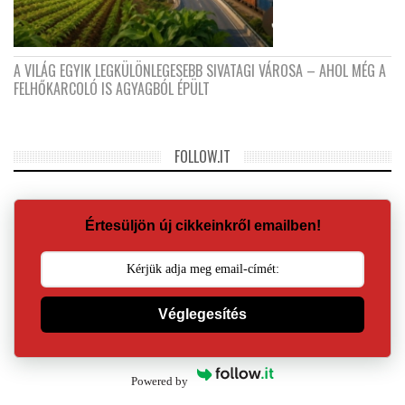
A VILÁG EGYIK LEGKÜLÖNLEGESEBB SIVATAGI VÁROSA – AHOL MÉG A
FELHŐKARCOLÓ IS AGYAGBÓL ÉPÜLT
FOLLOW.IT
Értesüljön új cikkeinkről emailben!
Véglegesítés
Powered by