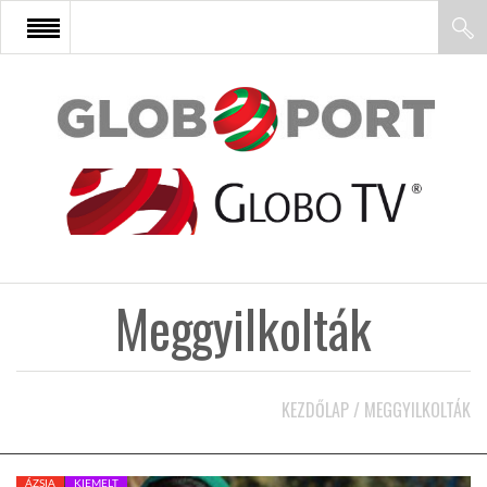
FŐOLDAL
AFRIKA
EURÓPA
Meggyilkolták
ÁZSIA
ÉSZAK-AMERIKA
KEZDŐLAP
/
MEGGYILKOLTÁK
LATIN-AMERIKA
ÁZSIA
KIEMELT