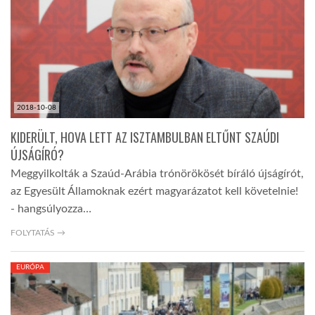
TROPICALMAGAZIN
GLOBOTV
2018-10-08
AFRIKA TUDÁSTÁR
KIDERÜLT, HOVA LETT AZ ISZTAMBULBAN ELTŰNT SZAÚDI
ÚJSÁGÍRÓ?
A NAP SZÉPE
Meggyilkolták a Szaúd-Arábia trónörökösét bíráló újságírót,
az Egyesült Államoknak ezért magyarázatot kell követelnie!
- hangsúlyozza…
LINKTR.EE
FOLYTATÁS →
GLOBOZSARU
EURÓPA
DOBRAVERO.HU