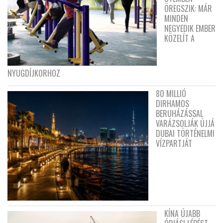
ÖREGSZIK: MÁR
MINDEN
NEGYEDIK EMBER
KÖZELÍT A
NYUGDÍJKORHOZ
80 MILLIÓ
DIRHAMOS
BERUHÁZÁSSAL
VARÁZSOLJÁK ÚJJÁ
DUBAI TÖRTÉNELMI
VÍZPARTJÁT
KÍNA ÚJABB