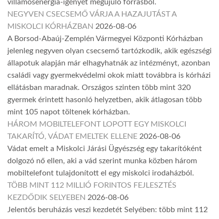
villamosenergia-igényét megújuló forrásból.
NEGYVEN CSECSEMŐ VÁRJA A HAZAJUTÁST A
MISKOLCI KÓRHÁZBAN
2026-08-06
A Borsod-Abaúj-Zemplén Vármegyei Központi Kórházban
jelenleg negyven olyan csecsemő tartózkodik, akik egészségi
állapotuk alapján már elhagyhatnák az intézményt, azonban
családi vagy gyermekvédelmi okok miatt továbbra is kórházi
ellátásban maradnak. Országos szinten több mint 320
gyermek érintett hasonló helyzetben, akik átlagosan több
mint 105 napot töltenek kórházban.
HÁROM MOBILTELEFONT LOPOTT EGY MISKOLCI
TAKARÍTÓ, VÁDAT EMELTEK ELLENE
2026-08-06
Vádat emelt a Miskolci Járási Ügyészség egy takarítóként
dolgozó nő ellen, aki a vád szerint munka közben három
mobiltelefont tulajdonított el egy miskolci irodaházból.
TÖBB MINT 112 MILLIÓ FORINTOS FEJLESZTÉS
KEZDŐDIK SELYEBEN
2026-08-06
Jelentős beruházás veszi kezdetét Selyében: több mint 112