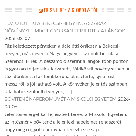
FRISS HÍREK A GLOBOTV-TŐL
TŰZ ÜTÖTT KI A BEKECSI-HEGYEN, A SZÁRAZ
NÖVÉNYZET MIATT GYORSAN TERJEDTEK A LÁNGOK
2026-08-07
Tűz keletkezett pénteken a délelőtti órákban a Bekecsi-
hegyen, más néven a Nagy-hegyen – számolt be róla a
Szerencsi Hírek. A beszámoló szerint a lángok több ponton
is gyorsan terjedtek a kiszáradt, földközeli növényzetben. A
tűz időnként a fák lombkoronáját is elérte, így a füst
messziről is jól látható volt. A környéken jelentős számban
találhatók szőlőültetvények, […]
BŐVÍTENÉ NAPERŐMŰVÉT A MISKOLCI EGYETEM
2026-
08-06
Jelentős energetikai fejlesztést tervez a Miskolci Egyetem:
az intézmény bővítené a jelenlegi napelemes rendszerét,
hogy még nagyobb arányban fedezhesse saját