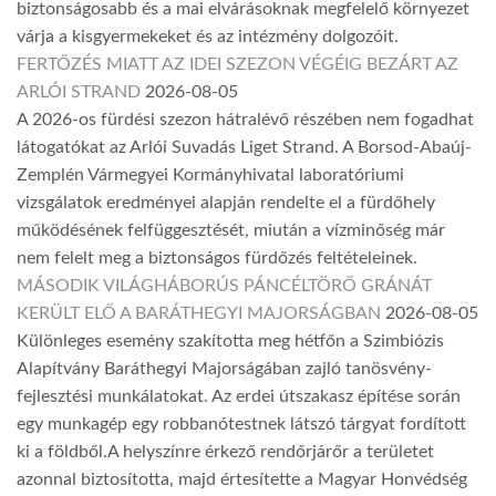
biztonságosabb és a mai elvárásoknak megfelelő környezet
várja a kisgyermekeket és az intézmény dolgozóit.
FERTŐZÉS MIATT AZ IDEI SZEZON VÉGÉIG BEZÁRT AZ
ARLÓI STRAND
2026-08-05
A 2026-os fürdési szezon hátralévő részében nem fogadhat
látogatókat az Arlói Suvadás Liget Strand. A Borsod-Abaúj-
Zemplén Vármegyei Kormányhivatal laboratóriumi
vizsgálatok eredményei alapján rendelte el a fürdőhely
működésének felfüggesztését, miután a vízminőség már
nem felelt meg a biztonságos fürdőzés feltételeinek.
MÁSODIK VILÁGHÁBORÚS PÁNCÉLTÖRŐ GRÁNÁT
KERÜLT ELŐ A BARÁTHEGYI MAJORSÁGBAN
2026-08-05
Különleges esemény szakította meg hétfőn a Szimbiózis
Alapítvány Baráthegyi Majorságában zajló tanösvény-
fejlesztési munkálatokat. Az erdei útszakasz építése során
egy munkagép egy robbanótestnek látszó tárgyat fordított
ki a földből.A helyszínre érkező rendőrjárőr a területet
azonnal biztosította, majd értesítette a Magyar Honvédség