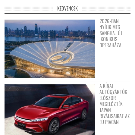
KEDVENCEK
2026-BAN
NYÍLIK MEG
SANGHAJ ÚJ
IKONIKUS
OPERAHÁZA
A KÍNAI
AUTÓGYÁRTÓK
ELŐSZÖR
MEGELŐZTÉK
JAPÁN
RIVÁLISAIKAT AZ
EU PIACÁN