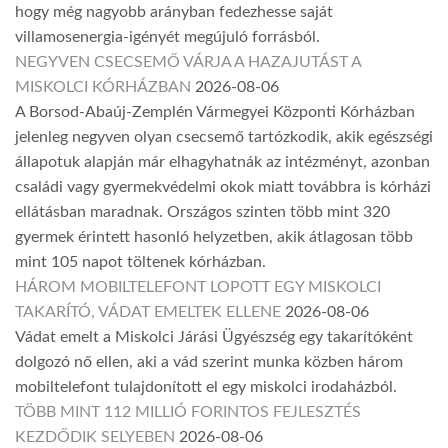
hogy még nagyobb arányban fedezhesse saját
villamosenergia-igényét megújuló forrásból.
NEGYVEN CSECSEMŐ VÁRJA A HAZAJUTÁST A
MISKOLCI KÓRHÁZBAN
2026-08-06
A Borsod-Abaúj-Zemplén Vármegyei Központi Kórházban
jelenleg negyven olyan csecsemő tartózkodik, akik egészségi
állapotuk alapján már elhagyhatnák az intézményt, azonban
családi vagy gyermekvédelmi okok miatt továbbra is kórházi
ellátásban maradnak. Országos szinten több mint 320
gyermek érintett hasonló helyzetben, akik átlagosan több
mint 105 napot töltenek kórházban.
HÁROM MOBILTELEFONT LOPOTT EGY MISKOLCI
TAKARÍTÓ, VÁDAT EMELTEK ELLENE
2026-08-06
Vádat emelt a Miskolci Járási Ügyészség egy takarítóként
dolgozó nő ellen, aki a vád szerint munka közben három
mobiltelefont tulajdonított el egy miskolci irodaházból.
TÖBB MINT 112 MILLIÓ FORINTOS FEJLESZTÉS
KEZDŐDIK SELYEBEN
2026-08-06