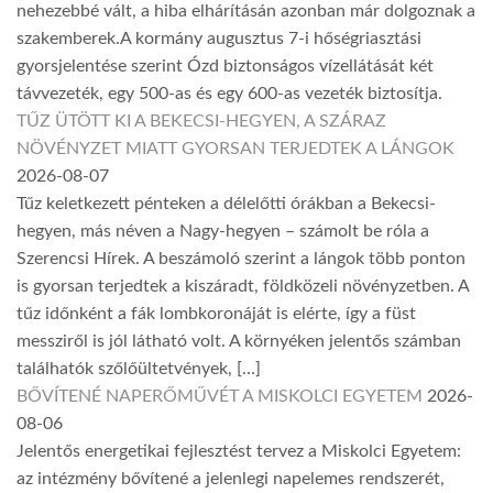
nehezebbé vált, a hiba elhárításán azonban már dolgoznak a
szakemberek.A kormány augusztus 7-i hőségriasztási
gyorsjelentése szerint Ózd biztonságos vízellátását két
távvezeték, egy 500-as és egy 600-as vezeték biztosítja.
TŰZ ÜTÖTT KI A BEKECSI-HEGYEN, A SZÁRAZ
NÖVÉNYZET MIATT GYORSAN TERJEDTEK A LÁNGOK
2026-08-07
Tűz keletkezett pénteken a délelőtti órákban a Bekecsi-
hegyen, más néven a Nagy-hegyen – számolt be róla a
Szerencsi Hírek. A beszámoló szerint a lángok több ponton
is gyorsan terjedtek a kiszáradt, földközeli növényzetben. A
tűz időnként a fák lombkoronáját is elérte, így a füst
messziről is jól látható volt. A környéken jelentős számban
találhatók szőlőültetvények, […]
BŐVÍTENÉ NAPERŐMŰVÉT A MISKOLCI EGYETEM
2026-
08-06
Jelentős energetikai fejlesztést tervez a Miskolci Egyetem:
az intézmény bővítené a jelenlegi napelemes rendszerét,