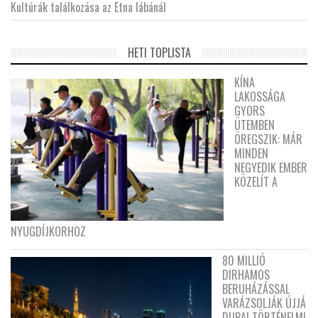
Kultúrák találkozása az Etna lábánál
HETI TOPLISTA
KÍNA
LAKOSSÁGA
GYORS
ÜTEMBEN
ÖREGSZIK: MÁR
MINDEN
NEGYEDIK EMBER
KÖZELÍT A
NYUGDÍJKORHOZ
80 MILLIÓ
DIRHAMOS
BERUHÁZÁSSAL
VARÁZSOLJÁK ÚJJÁ
DUBAI TÖRTÉNELMI