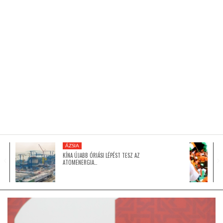
KÖZEL-KELET
AUSZTRÁLIA
A VILÁG ITTHON
MÉDIA
ÁZSIA
KÍNA ÚJABB ÓRIÁSI LÉPÉST TESZ AZ
ATOMENERGIA…
GLOBOTV BP
HÍR3D