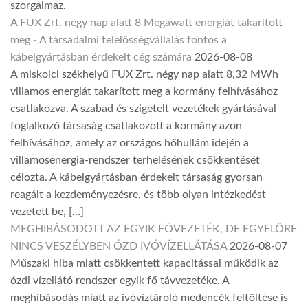
szorgalmaz.
A FUX Zrt. négy nap alatt 8 Megawatt energiát takarított
meg - A társadalmi felelősségvállalás fontos a
kábelgyártásban érdekelt cég számára
2026-08-08
A miskolci székhelyű FUX Zrt. négy nap alatt 8,32 MWh
villamos energiát takarított meg a kormány felhívásához
csatlakozva. A szabad és szigetelt vezetékek gyártásával
foglalkozó társaság csatlakozott a kormány azon
felhívásához, amely az országos hőhullám idején a
villamosenergia-rendszer terhelésének csökkentését
célozta. A kábelgyártásban érdekelt társaság gyorsan
reagált a kezdeményezésre, és több olyan intézkedést
vezetett be, […]
MEGHIBÁSODOTT AZ EGYIK FŐVEZETÉK, DE EGYELŐRE
NINCS VESZÉLYBEN ÓZD IVÓVÍZELLÁTÁSA
2026-08-07
Műszaki hiba miatt csökkentett kapacitással működik az
ózdi vízellátó rendszer egyik fő távvezetéke. A
meghibásodás miatt az ivóvíztároló medencék feltöltése is