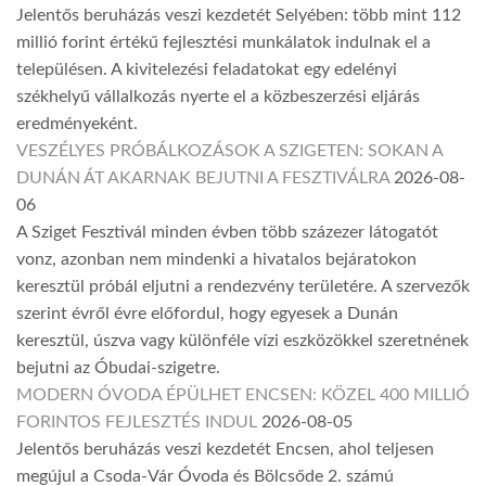
Jelentős beruházás veszi kezdetét Selyében: több mint 112
millió forint értékű fejlesztési munkálatok indulnak el a
településen. A kivitelezési feladatokat egy edelényi
székhelyű vállalkozás nyerte el a közbeszerzési eljárás
eredményeként.
VESZÉLYES PRÓBÁLKOZÁSOK A SZIGETEN: SOKAN A
DUNÁN ÁT AKARNAK BEJUTNI A FESZTIVÁLRA
2026-08-
06
A Sziget Fesztivál minden évben több százezer látogatót
vonz, azonban nem mindenki a hivatalos bejáratokon
keresztül próbál eljutni a rendezvény területére. A szervezők
szerint évről évre előfordul, hogy egyesek a Dunán
keresztül, úszva vagy különféle vízi eszközökkel szeretnének
bejutni az Óbudai-szigetre.
MODERN ÓVODA ÉPÜLHET ENCSEN: KÖZEL 400 MILLIÓ
FORINTOS FEJLESZTÉS INDUL
2026-08-05
Jelentős beruházás veszi kezdetét Encsen, ahol teljesen
megújul a Csoda-Vár Óvoda és Bölcsőde 2. számú