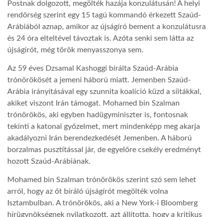
Postnak dolgozott, megölték hazája konzulátusán! A helyi
rendőrség szerint egy 15 tagú kommandó érkezett Szaúd-
Arábiából aznap, amikor az újságíró bement a konzulátusra
és 24 óra elteltével távoztak is. Azóta senki sem látta az
újságírót, még török menyasszonya sem.
Az 59 éves Dzsamal Kashoggi bírálta Szaúd-Arábia
trónörökösét a jemeni háború miatt. Jemenben Szaúd-
Arábia irányításával egy szunnita koalíció küzd a síitákkal,
akiket viszont Irán támogat. Mohamed bin Szalman
trónörökös, aki egyben hadügyminiszter is, fontosnak
tekinti a katonai győzelmet, mert mindenképp meg akarja
akadályozni Irán berendezkedését Jemenben. A háború
borzalmas pusztítással jár, de egyelőre csekély eredményt
hozott Szaúd-Arábiának.
Mohamed bin Szalman trónörökös szerint szó sem lehet
arról, hogy az őt bíráló újságírót megölték volna
Isztambulban. A trónörökös, aki a New York-i Bloomberg
hírügynökségnek nyilatkozott, azt állította, hogy a kritikus