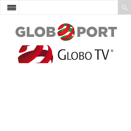
FŐOLDAL
AFRIKA
EURÓPA
ÁZSIA
ÉSZAK-AMERIKA
LATIN-AMERIKA