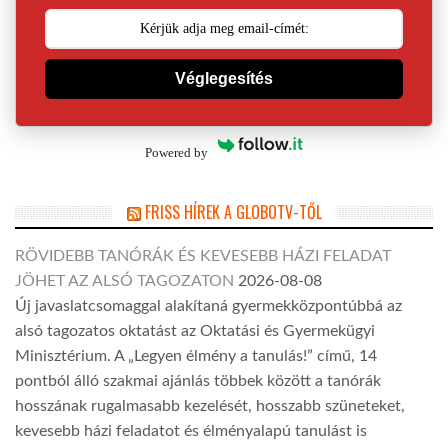
Véglegesítés
Powered by
FRISS HÍREK A GLOBOTV-TŐL
RÖVIDEBB TANÓRÁK ÉS KEVESEBB HÁZI FELADAT
JÖHET AZ ALSÓ TAGOZATON
2026-08-08
Új javaslatcsomaggal alakítaná gyermekközpontúbbá az
alsó tagozatos oktatást az Oktatási és Gyermekügyi
Minisztérium. A „Legyen élmény a tanulás!” című, 14
pontból álló szakmai ajánlás többek között a tanórák
hosszának rugalmasabb kezelését, hosszabb szüneteket,
kevesebb házi feladatot és élményalapú tanulást is