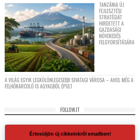
TANZÁNIA ÚJ
FEJLESZTÉSI
STRATÉGIÁT
HIRDETETT A
GAZDASÁGI
NÖVEKEDÉS
FELGYORSÍTÁSÁRA
A VILÁG EGYIK LEGKÜLÖNLEGESEBB SIVATAGI VÁROSA – AHOL MÉG A
FELHŐKARCOLÓ IS AGYAGBÓL ÉPÜLT
FOLLOW.IT
Értesüljön új cikkeinkről emailben!