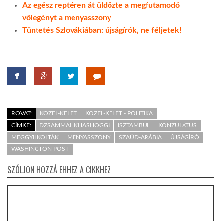
Az egész reptéren át üldözte a megfutamodó
vőlegényt a menyasszony
Tüntetés Szlovákiában: újságírók, ne féljetek!
ROVAT:
KÖZEL-KELET
KÖZEL-KELET - POLITIKA
CÍMKE:
DZSAMMAL KHASHOGGI
ISZTAMBUL
KONZULÁTUS
MEGGYILKOLTÁK
MENYASSZONY
SZAÚD-ARÁBIA
ÚJSÁGÍRÓ
WASHINGTON POST
SZÓLJON HOZZÁ EHHEZ A CIKKHEZ