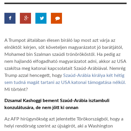
LATIMO.HU
GLOBOBOOK
A Trumpot általában élesen bíráló lap most azt várja az
elnöktől: kérjen, sőt követeljen magyarázatot jó barátjától,
Mohamed bin Szalman szaúdi trónörököstől. Ha pedig az
nem hajlandó elfogadható magyarázatot adni, akkor az USA
szakítsa meg katonai kapcsolatait Szaúd-Arábiával. Nemrég
Trump azzal hencegett, hogy
Szaúd-Arábia királya két hétig
sem tudná magát tartani az USA katonai támogatása nélkül.
Mi történt?
Dzsamal Kashoggi bement Szaúd-Arábia isztambuli
konzulátusára, de nem jött ki onnan
Az AFP hírügynökség azt jelentette Törökországból, hogy a
helyi rendőrség szerint az újságírót, aki a Washington