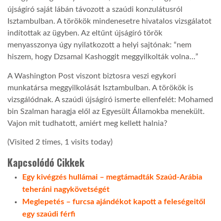
újságíró saját lábán távozott a szaúdi konzulátusról
Isztambulban. A törökök mindenesetre hivatalos vizsgálatot
indítottak az ügyben. Az eltűnt újságíró török
menyasszonya úgy nyilatkozott a helyi sajtónak: “nem
hiszem, hogy Dzsamal Kashoggit meggyilkolták volna…”
A Washington Post viszont biztosra veszi egykori
munkatársa meggyilkolását Isztambulban. A törökök is
vizsgálódnak. A szaúdi újságíró ismerte ellenfelét: Mohamed
bin Szalman haragja elől az Egyesült Államokba menekült.
Vajon mit tudhatott, amiért meg kellett halnia?
(Visited 2 times, 1 visits today)
Kapcsolódó Cikkek
Egy kivégzés hullámai – megtámadták Szaúd-Arábia
teheráni nagykövetségét
Meglepetés – furcsa ajándékot kapott a feleségeitől
egy szaúdi férfi