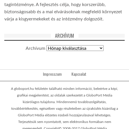
tagintézménye. A fejlesztés célja, hogy korszerűbb,
biztonságosabb és a mai elvárásoknak megfelelő környezet
várja a kisgyermekeket és az intézmény dolgozóit.
ARCHÍVUM
Archívum
Impresszum
Kapcsolat
A globoport.hu felületén található minden információ, beleértve a képi,
grafikai megjelenítést, az oldalak szerkezetét a GloboPort Média
kizárólagos tulajdona. Mindennemű továbbszolgáltatás,
továbbértékesítés, egészében vagy részleteiben az újraközlés kizárólag a
GloboPort Média előzetes írásbeli hozzájárulásával lehetséges.
Terjesztésük sem nyomtatott, sem elektronikus formában nem
megengedett. Copyright© 2008-2017 GloboPort Média