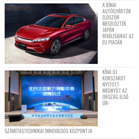
A KÍNAI
AUTÓGYÁRTÓK
ELŐSZÖR
MEGELŐZTÉK
JAPÁN
RIVÁLISAIKAT AZ
EU PIACÁN
KÍNA ÚJ
KORSZAKOT
NYITOTT:
MEGNYÍLT AZ
ORSZÁG ELSŐ
ŰR-
SZÁMÍTÁSTECHNIKAI INNOVÁCIÓS KÖZPONTJA