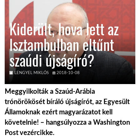
TROPICALMAGAZIN
Kiderült, hova lett az
GLOBOTV
Isztambulban eltűnt
szaúdi újságíró?
AFRIKA TUDÁSTÁR
A NAP SZÉPE
LENGYEL MIKLÓS
2018-10-08
Meggyilkolták a Szaúd-Arábia
LINKTR.EE
trónörökösét bíráló újságírót, az Egyesült
Államoknak ezért magyarázatot kell
GLOBOZSARU
követelnie! – hangsúlyozza a Washington
Post vezércikke.
DOBRAVERO.HU