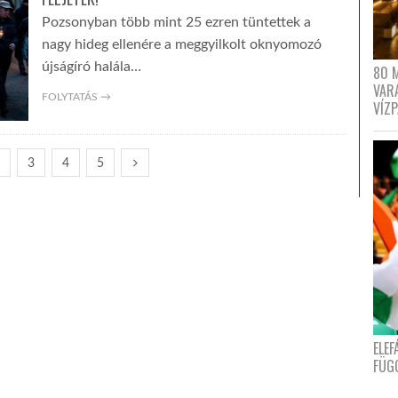
Pozsonyban több mint 25 ezren tüntettek a
nagy hideg ellenére a meggyilkolt oknyomozó
újságíró halála…
80 
VAR
FOLYTATÁS →
VÍZ
2
3
4
5
ELE
FÜG