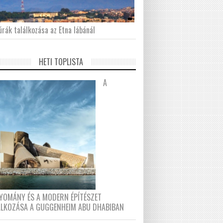
́rák találkozása az Etna lábánál
HETI TOPLISTA
A
YOMÁNY ÉS A MODERN ÉPÍTÉSZET
ÁLKOZÁSA A GUGGENHEIM ABU DHABIBAN