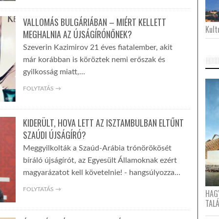
VALLOMÁS BULGÁRIÁBAN – MIÉRT KELLETT
Kultu
MEGHALNIA AZ ÚJSÁGÍRÓNŐNEK?
Szeverin Kazimirov 21 éves fiatalember, akit
már korábban is köröztek nemi erőszak és
gyilkosság miatt,…
FOLYTATÁS →
KIDERÜLT, HOVA LETT AZ ISZTAMBULBAN ELTŰNT
SZAÚDI ÚJSÁGÍRÓ?
Meggyilkolták a Szaúd-Arábia trónörökösét
bíráló újságírót, az Egyesült Államoknak ezért
magyarázatot kell követelnie! - hangsúlyozza…
FOLYTATÁS →
HAG
TAL