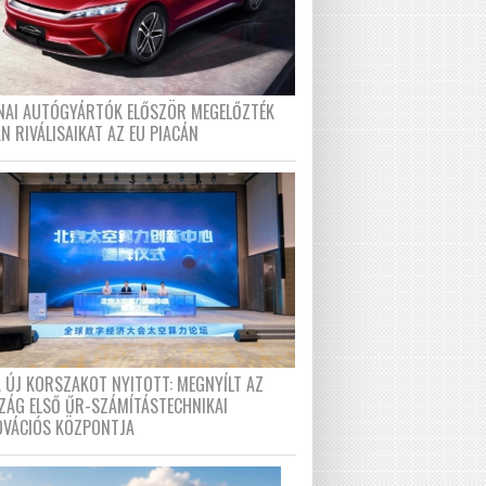
ÍNAI AUTÓGYÁRTÓK ELŐSZÖR MEGELŐZTÉK
N RIVÁLISAIKAT AZ EU PIACÁN
A ÚJ KORSZAKOT NYITOTT: MEGNYÍLT AZ
ZÁG ELSŐ ŰR-SZÁMÍTÁSTECHNIKAI
OVÁCIÓS KÖZPONTJA