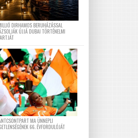
MILLIÓ DIRHAMOS BERUHÁZÁSSAL
ÁZSOLJÁK ÚJJÁ DUBAI TÖRTÉNELMI
PARTJÁT
FÁNTCSONTPART MA ÜNNEPLI
GETLENSÉGÉNEK 66. ÉVFORDULÓJÁT