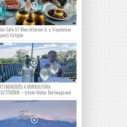
dai Cafe 57 Blue étterem 6. a Tripadvisor
pesti listáján
ÜTTMŰKÖDÉS A BORKULTÚRA
ESZTÉSÉBEN – István Nádor Borlovagrend