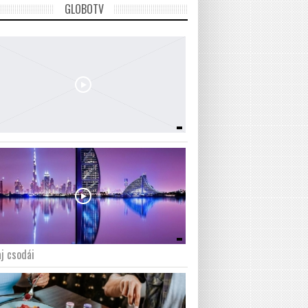
GLOBOTV
j csodái