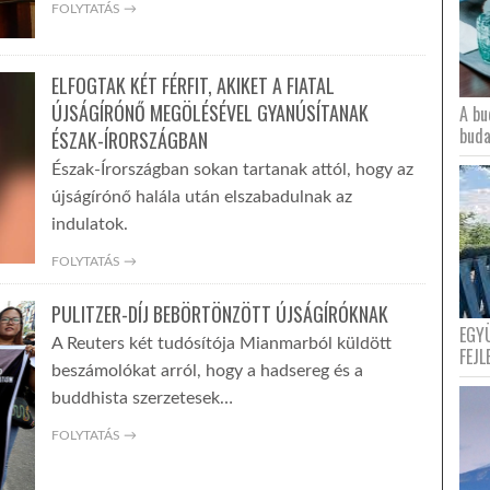
FOLYTATÁS →
ELFOGTAK KÉT FÉRFIT, AKIKET A FIATAL
ÚJSÁGÍRÓNŐ MEGÖLÉSÉVEL GYANÚSÍTANAK
A bu
buda
ÉSZAK-ÍRORSZÁGBAN
Észak-Írországban sokan tartanak attól, hogy az
újságírónő halála után elszabadulnak az
indulatok.
FOLYTATÁS →
PULITZER-DÍJ BEBÖRTÖNZÖTT ÚJSÁGÍRÓKNAK
EGY
A Reuters két tudósítója Mianmarból küldött
FEJL
beszámolókat arról, hogy a hadsereg és a
buddhista szerzetesek…
FOLYTATÁS →