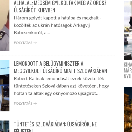
ÁLHALÁL: MÉGSEM GYILKOLTÁK MEG AZ OROSZ
ÚJSÁGÍRÓT KIJEVBEN
Három golyót kapott a hátába és meghalt -
közölték az ukrán hatóságok Arkagyij
Babcsenkoról, a…
FOLYTATÁS →
LEMONDOTT A BELÜGYMINISZTER A
KÍN
MEGGYILKOLT ÚJSÁGÍRÓ MIATT SZLOVÁKIÁBAN
MÁR
NYU
Robert Kalinak lemondását ezrek követelték
tüntetéseken Szlovákiában azt követően, hogy
holtan találtak egy oknyomozó újságírót…
FOLYTATÁS →
TÜNTETÉS SZLOVÁKIÁBAN: ÚJSÁGÍRÓK, NE
FÉLJETEK!