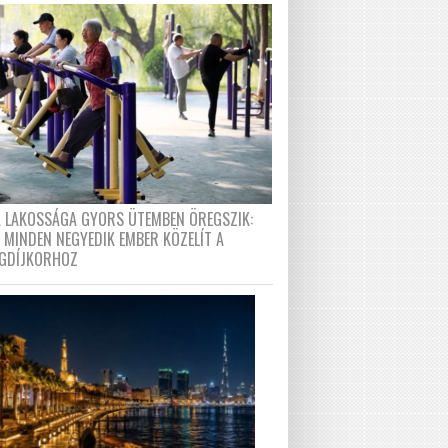
A LAKOSSÁGA GYORS ÜTEMBEN ÖREGSZIK:
 MINDEN NEGYEDIK EMBER KÖZELÍT A
GDÍJKORHOZ