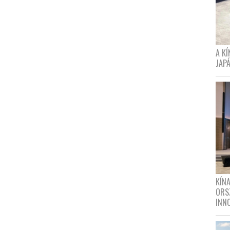
A K
JAPÁ
KÍN
ORS
INN