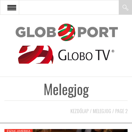
FŐOLDAL
AFRIKA
EURÓPA
Melegjog
ÁZSIA
ÉSZAK-AMERIKA
KEZDŐLAP
/
MELEGJOG
/
PAGE 2
LATIN-AMERIKA
ÉSZAK-AMERIKA