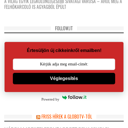
A VILÁG EGYIK LEGKÜLÖNLEGESEBB SIVATAGI VÁROSA – AHOL MÉG A
FELHŐKARCOLÓ IS AGYAGBÓL ÉPÜLT
FOLLOW.IT
Értesüljön új cikkeinkről emailben!
Véglegesítés
Powered by
FRISS HÍREK A GLOBOTV-TŐL