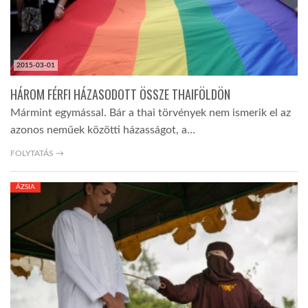
LATIMO.HU
2015-03-01
GLOBOBOOK
HÁROM FÉRFI HÁZASODOTT ÖSSZE THAIFÖLDÖN
Mármint egymással. Bár a thai törvények nem ismerik el az
azonos neműek közötti házasságot, a…
FOLYTATÁS →
ÁZSIA