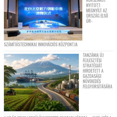
KORSZAKOT
NYITOTT:
MEGNYÍLT AZ
ORSZÁG ELSŐ
ŰR-
SZÁMÍTÁSTECHNIKAI INNOVÁCIÓS KÖZPONTJA
TANZÁNIA ÚJ
FEJLESZTÉSI
STRATÉGIÁT
HIRDETETT A
GAZDASÁGI
NÖVEKEDÉS
FELGYORSÍTÁSÁRA