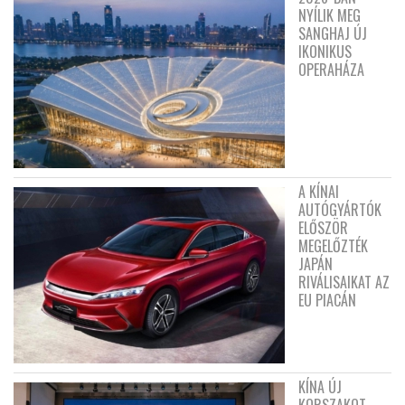
NYÍLIK MEG
SANGHAJ ÚJ
IKONIKUS
OPERAHÁZA
A KÍNAI
AUTÓGYÁRTÓK
ELŐSZÖR
MEGELŐZTÉK
JAPÁN
RIVÁLISAIKAT AZ
EU PIACÁN
KÍNA ÚJ