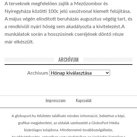
A terveknek megfelelően zajlik a Mezőzombor és
Nyíregyháza közötti 100c jelű vasútvonal kiemelt felújítása.
A május végén elindított beruházás augusztus végéig tart, és
a rendkívüli nyári hőség sem akadályozta a kivitelezést.A
munkálatok során a hosszúsínek cseréjének döntő része
már elkészült.
ARCHÍVUM
Archívum
Impresszum
Kapcsolat
A globoport.hu felületén található minden információ, beleértve a képi,
grafikai megjelenítést, az oldalak szerkezetét a GloboPort Média
kizárólagos tulajdona. Mindennemű továbbszolgáltatás,
továbbértékesítés, egészében vagy részleteiben az újraközlés kizárólag a