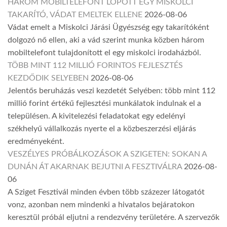
HÁROM MOBILTELEFONT LOPOTT EGY MISKOLCI
TAKARÍTÓ, VÁDAT EMELTEK ELLENE
2026-08-06
Vádat emelt a Miskolci Járási Ügyészség egy takarítóként
dolgozó nő ellen, aki a vád szerint munka közben három
mobiltelefont tulajdonított el egy miskolci irodaházból.
TÖBB MINT 112 MILLIÓ FORINTOS FEJLESZTÉS
KEZDŐDIK SELYEBEN
2026-08-06
Jelentős beruházás veszi kezdetét Selyében: több mint 112
millió forint értékű fejlesztési munkálatok indulnak el a
településen. A kivitelezési feladatokat egy edelényi
székhelyű vállalkozás nyerte el a közbeszerzési eljárás
eredményeként.
VESZÉLYES PRÓBÁLKOZÁSOK A SZIGETEN: SOKAN A
DUNÁN ÁT AKARNAK BEJUTNI A FESZTIVÁLRA
2026-08-
06
A Sziget Fesztivál minden évben több százezer látogatót
vonz, azonban nem mindenki a hivatalos bejáratokon
keresztül próbál eljutni a rendezvény területére. A szervezők