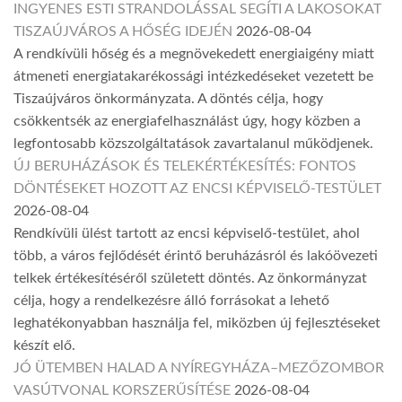
INGYENES ESTI STRANDOLÁSSAL SEGÍTI A LAKOSOKAT
TISZAÚJVÁROS A HŐSÉG IDEJÉN
2026-08-04
A rendkívüli hőség és a megnövekedett energiaigény miatt
átmeneti energiatakarékossági intézkedéseket vezetett be
Tiszaújváros önkormányzata. A döntés célja, hogy
csökkentsék az energiafelhasználást úgy, hogy közben a
legfontosabb közszolgáltatások zavartalanul működjenek.
ÚJ BERUHÁZÁSOK ÉS TELEKÉRTÉKESÍTÉS: FONTOS
DÖNTÉSEKET HOZOTT AZ ENCSI KÉPVISELŐ-TESTÜLET
2026-08-04
Rendkívüli ülést tartott az encsi képviselő-testület, ahol
több, a város fejlődését érintő beruházásról és lakóövezeti
telkek értékesítéséről született döntés. Az önkormányzat
célja, hogy a rendelkezésre álló forrásokat a lehető
leghatékonyabban használja fel, miközben új fejlesztéseket
készít elő.
JÓ ÜTEMBEN HALAD A NYÍREGYHÁZA–MEZŐZOMBOR
VASÚTVONAL KORSZERŰSÍTÉSE
2026-08-04