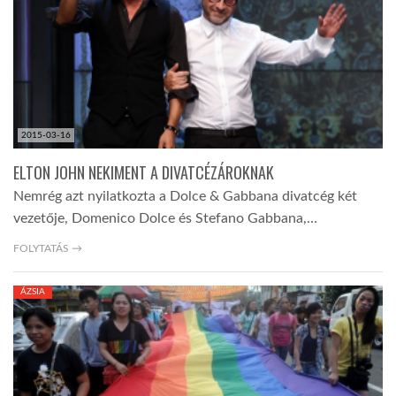
TROPICALMAGAZIN
GLOBOTV
2015-03-16
AFRIKA TUDÁSTÁR
ELTON JOHN NEKIMENT A DIVATCÉZÁROKNAK
Nemrég azt nyilatkozta a Dolce & Gabbana divatcég két
A NAP SZÉPE
vezetője, Domenico Dolce és Stefano Gabbana,…
FOLYTATÁS →
LINKTR.EE
ÁZSIA
GLOBOZSARU
DOBRAVERO.HU