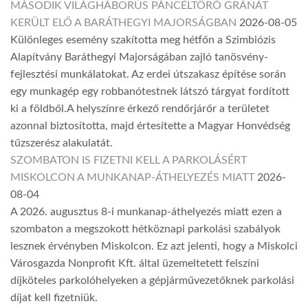
MÁSODIK VILÁGHÁBORÚS PÁNCÉLTÖRŐ GRÁNÁT
KERÜLT ELŐ A BARÁTHEGYI MAJORSÁGBAN
2026-08-05
Különleges esemény szakította meg hétfőn a Szimbiózis
Alapítvány Baráthegyi Majorságában zajló tanösvény-
fejlesztési munkálatokat. Az erdei útszakasz építése során
egy munkagép egy robbanótestnek látszó tárgyat fordított
ki a földből.A helyszínre érkező rendőrjárőr a területet
azonnal biztosította, majd értesítette a Magyar Honvédség
tűzszerész alakulatát.
SZOMBATON IS FIZETNI KELL A PARKOLÁSÉRT
MISKOLCON A MUNKANAP-ÁTHELYEZÉS MIATT
2026-
08-04
A 2026. augusztus 8-i munkanap-áthelyezés miatt ezen a
szombaton a megszokott hétköznapi parkolási szabályok
lesznek érvényben Miskolcon. Ez azt jelenti, hogy a Miskolci
Városgazda Nonprofit Kft. által üzemeltetett felszíni
díjköteles parkolóhelyeken a gépjárművezetőknek parkolási
díjat kell fizetniük.