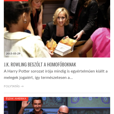
KÖZEL-KELET
AUSZTRÁLIA
A VILÁG ITTHON
2015-05-29
MÉDIA
J.K. ROWLING BESZÓLT A HOMOFÓBOKNAK
A Harry Potter sorozat írója mindig is egyértelműen kiállt a
melegek jogaiért, így természetesen a…
FOLYTATÁS →
GLOBOTV BP
ÉSZAK-AMERIKA
HÍR3D