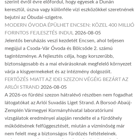
szerint évről évre előfordul, hogy egyesek a Dunán
keresztül, úszva vagy különféle vízi eszközökkel szeretnének
bejutni az Óbudai-szigetre.
MODERN ÓVODA ÉPÜLHET ENCSEN: KÖZEL 400 MILLIÓ
FORINTOS FEJLESZTÉS INDUL
2026-08-05
Jelentős beruházás veszi kezdetét Encsen, ahol teljesen
megújul a Csoda-Vár Óvoda és Bölcsőde 2. számú
tagintézménye. A fejlesztés célja, hogy korszerűbb,
biztonságosabb és a mai elvárásoknak megfelelő környezet
várja a kisgyermekeket és az intézmény dolgozóit.
FERTŐZÉS MIATT AZ IDEI SZEZON VÉGÉIG BEZÁRT AZ
ARLÓI STRAND
2026-08-05
A 2026-os fürdési szezon hátralévő részében nem fogadhat
látogatókat az Arlói Suvadás Liget Strand. A Borsod-Abaúj-
Zemplén Vármegyei Kormányhivatal laboratóriumi
vizsgálatok eredményei alapján rendelte el a fürdőhely
működésének felfüggesztését, miután a vízminőség már
nem felelt meg a biztonságos fürdőzés feltételeinek.