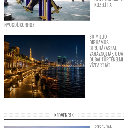
KÖZELÍT A
NYUGDÍJKORHOZ
80 MILLIÓ
DIRHAMOS
BERUHÁZÁSSAL
VARÁZSOLJÁK ÚJJÁ
DUBAI TÖRTÉNELMI
VÍZPARTJÁT
KEDVENCEK
2026-BAN