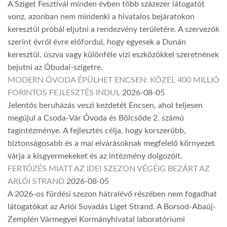
A Sziget Fesztivál minden évben több százezer látogatót
vonz, azonban nem mindenki a hivatalos bejáratokon
keresztül próbál eljutni a rendezvény területére. A szervezők
szerint évről évre előfordul, hogy egyesek a Dunán
keresztül, úszva vagy különféle vízi eszközökkel szeretnének
bejutni az Óbudai-szigetre.
MODERN ÓVODA ÉPÜLHET ENCSEN: KÖZEL 400 MILLIÓ
FORINTOS FEJLESZTÉS INDUL
2026-08-05
Jelentős beruházás veszi kezdetét Encsen, ahol teljesen
megújul a Csoda-Vár Óvoda és Bölcsőde 2. számú
tagintézménye. A fejlesztés célja, hogy korszerűbb,
biztonságosabb és a mai elvárásoknak megfelelő környezet
várja a kisgyermekeket és az intézmény dolgozóit.
FERTŐZÉS MIATT AZ IDEI SZEZON VÉGÉIG BEZÁRT AZ
ARLÓI STRAND
2026-08-05
A 2026-os fürdési szezon hátralévő részében nem fogadhat
látogatókat az Arlói Suvadás Liget Strand. A Borsod-Abaúj-
Zemplén Vármegyei Kormányhivatal laboratóriumi