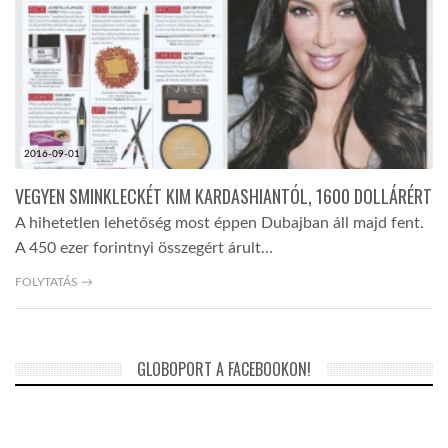
TROPICALMAGAZIN
GLOBOTV
2016-09-01
AFRIKA TUDÁSTÁR
VEGYEN SMINKLECKÉT KIM KARDASHIANTÓL, 1600 DOLLÁRÉRT
A hihetetlen lehetőség most éppen Dubajban áll majd fent.
A NAP SZÉPE
A 450 ezer forintnyi összegért árult…
FOLYTATÁS →
LINKTR.EE
GLOBOZSARU
GLOBOPORT A FACEBOOKON!
DOBRAVERO.HU