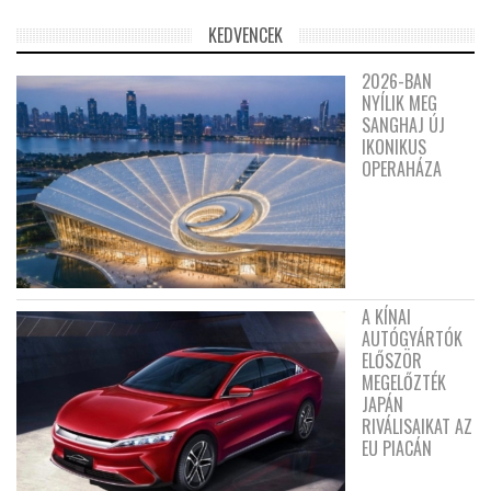
KEDVENCEK
2026-BAN
NYÍLIK MEG
SANGHAJ ÚJ
IKONIKUS
OPERAHÁZA
A KÍNAI
AUTÓGYÁRTÓK
ELŐSZÖR
MEGELŐZTÉK
JAPÁN
RIVÁLISAIKAT AZ
EU PIACÁN