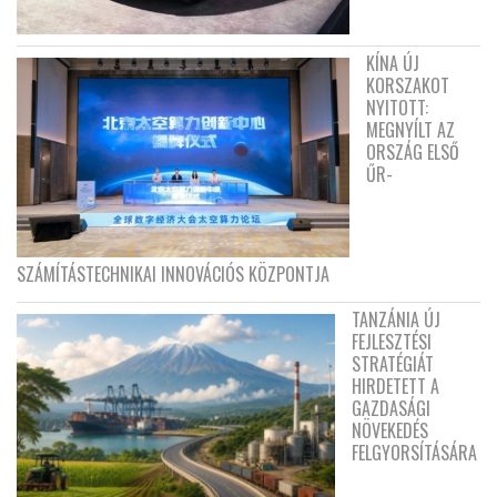
KÍNA ÚJ
KORSZAKOT
NYITOTT:
MEGNYÍLT AZ
ORSZÁG ELSŐ
ŰR-
SZÁMÍTÁSTECHNIKAI INNOVÁCIÓS KÖZPONTJA
TANZÁNIA ÚJ
FEJLESZTÉSI
STRATÉGIÁT
HIRDETETT A
GAZDASÁGI
NÖVEKEDÉS
FELGYORSÍTÁSÁRA