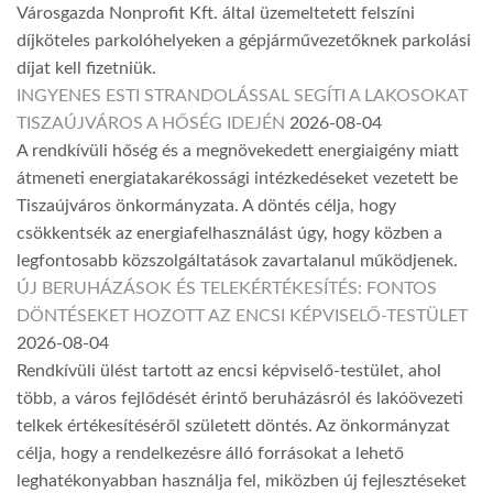
Városgazda Nonprofit Kft. által üzemeltetett felszíni
díjköteles parkolóhelyeken a gépjárművezetőknek parkolási
díjat kell fizetniük.
INGYENES ESTI STRANDOLÁSSAL SEGÍTI A LAKOSOKAT
TISZAÚJVÁROS A HŐSÉG IDEJÉN
2026-08-04
A rendkívüli hőség és a megnövekedett energiaigény miatt
átmeneti energiatakarékossági intézkedéseket vezetett be
Tiszaújváros önkormányzata. A döntés célja, hogy
csökkentsék az energiafelhasználást úgy, hogy közben a
legfontosabb közszolgáltatások zavartalanul működjenek.
ÚJ BERUHÁZÁSOK ÉS TELEKÉRTÉKESÍTÉS: FONTOS
DÖNTÉSEKET HOZOTT AZ ENCSI KÉPVISELŐ-TESTÜLET
2026-08-04
Rendkívüli ülést tartott az encsi képviselő-testület, ahol
több, a város fejlődését érintő beruházásról és lakóövezeti
telkek értékesítéséről született döntés. Az önkormányzat
célja, hogy a rendelkezésre álló forrásokat a lehető
leghatékonyabban használja fel, miközben új fejlesztéseket