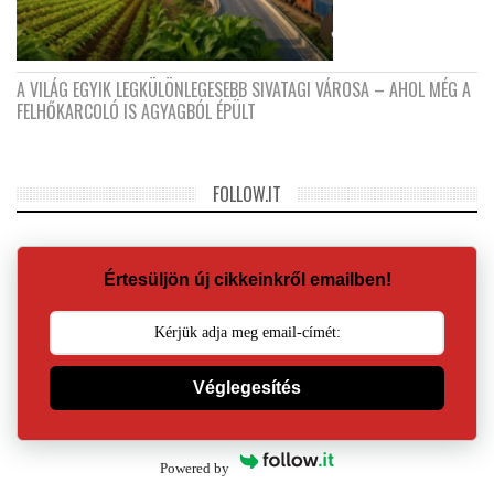
A VILÁG EGYIK LEGKÜLÖNLEGESEBB SIVATAGI VÁROSA – AHOL MÉG A
FELHŐKARCOLÓ IS AGYAGBÓL ÉPÜLT
FOLLOW.IT
Értesüljön új cikkeinkről emailben!
Véglegesítés
Powered by