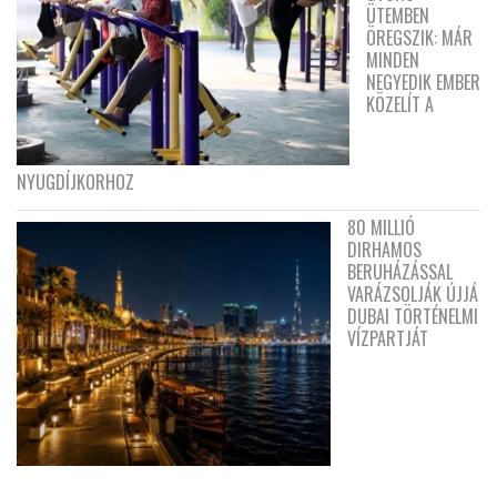
ÜTEMBEN
ÖREGSZIK: MÁR
MINDEN
NEGYEDIK EMBER
KÖZELÍT A
NYUGDÍJKORHOZ
80 MILLIÓ
DIRHAMOS
BERUHÁZÁSSAL
VARÁZSOLJÁK ÚJJÁ
DUBAI TÖRTÉNELMI
VÍZPARTJÁT