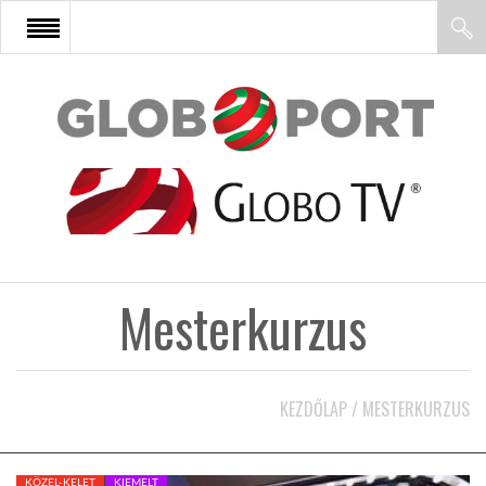
FŐOLDAL
AFRIKA
EURÓPA
Mesterkurzus
ÁZSIA
ÉSZAK-AMERIKA
KEZDŐLAP
/
MESTERKURZUS
LATIN-AMERIKA
KÖZEL-KELET
KIEMELT