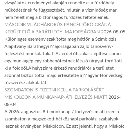
vizsgálatok eredményei alapján rendelte el a fürdőhely
működésének felfüggesztését, miután a vízminőség már
nem felelt meg a biztonságos fürdőzés feltételeinek.
MÁSODIK VILÁGHÁBORÚS PÁNCÉLTÖRŐ GRÁNÁT
KERÜLT ELŐ A BARÁTHEGYI MAJORSÁGBAN
2026-08-05
Különleges esemény szakította meg hétfőn a Szimbiózis
Alapítvány Baráthegyi Majorságában zajló tanösvény-
fejlesztési munkálatokat. Az erdei útszakasz építése során
egy munkagép egy robbanótestnek látszó tárgyat fordított
ki a földből.A helyszínre érkező rendőrjárőr a területet
azonnal biztosította, majd értesítette a Magyar Honvédség
tűzszerész alakulatát.
SZOMBATON IS FIZETNI KELL A PARKOLÁSÉRT
MISKOLCON A MUNKANAP-ÁTHELYEZÉS MIATT
2026-
08-04
A 2026. augusztus 8-i munkanap-áthelyezés miatt ezen a
szombaton a megszokott hétköznapi parkolási szabályok
lesznek érvényben Miskolcon. Ez azt jelenti, hogy a Miskolci