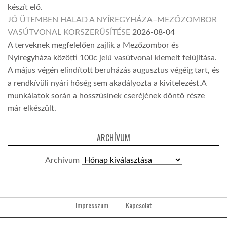
készít elő.
JÓ ÜTEMBEN HALAD A NYÍREGYHÁZA–MEZŐZOMBOR
VASÚTVONAL KORSZERŰSÍTÉSE
2026-08-04
A terveknek megfelelően zajlik a Mezőzombor és
Nyíregyháza közötti 100c jelű vasútvonal kiemelt felújítása.
A május végén elindított beruházás augusztus végéig tart, és
a rendkívüli nyári hőség sem akadályozta a kivitelezést.A
munkálatok során a hosszúsínek cseréjének döntő része
már elkészült.
ARCHÍVUM
Archívum
Impresszum
Kapcsolat