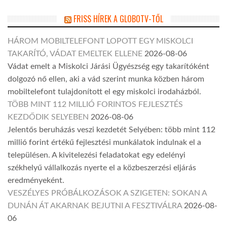
FRISS HÍREK A GLOBOTV-TŐL
HÁROM MOBILTELEFONT LOPOTT EGY MISKOLCI
TAKARÍTÓ, VÁDAT EMELTEK ELLENE
2026-08-06
Vádat emelt a Miskolci Járási Ügyészség egy takarítóként
dolgozó nő ellen, aki a vád szerint munka közben három
mobiltelefont tulajdonított el egy miskolci irodaházból.
TÖBB MINT 112 MILLIÓ FORINTOS FEJLESZTÉS
KEZDŐDIK SELYEBEN
2026-08-06
Jelentős beruházás veszi kezdetét Selyében: több mint 112
millió forint értékű fejlesztési munkálatok indulnak el a
településen. A kivitelezési feladatokat egy edelényi
székhelyű vállalkozás nyerte el a közbeszerzési eljárás
eredményeként.
VESZÉLYES PRÓBÁLKOZÁSOK A SZIGETEN: SOKAN A
DUNÁN ÁT AKARNAK BEJUTNI A FESZTIVÁLRA
2026-08-
06