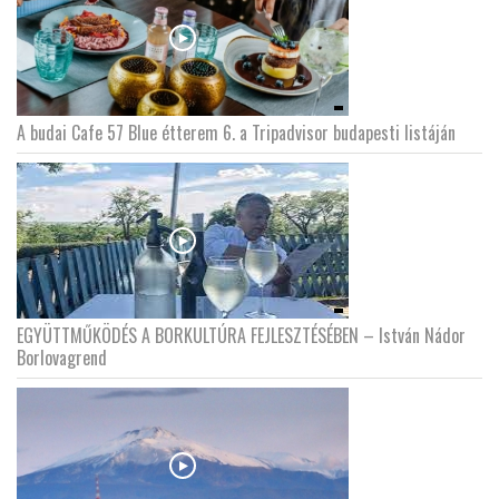
A budai Cafe 57 Blue étterem 6. a Tripadvisor budapesti listáján
EGYÜTTMŰKÖDÉS A BORKULTÚRA FEJLESZTÉSÉBEN – István Nádor
Borlovagrend