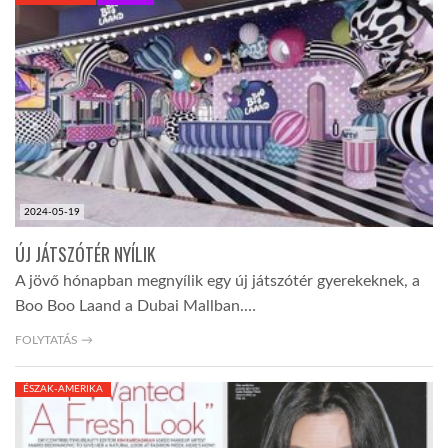
KÖZEL-KELET
AUSZTRÁLIA
A VILÁG ITTHON
2024-05-19
MÉDIA
ÚJ JÁTSZÓTÉR NYÍLIK
A jövő hónapban megnyílik egy új játszótér gyerekeknek, a
Boo Boo Laand a Dubai Mallban.…
FOLYTATÁS →
GLOBOTV BP
ÉSZAK-AMERIKA
HÍR3D