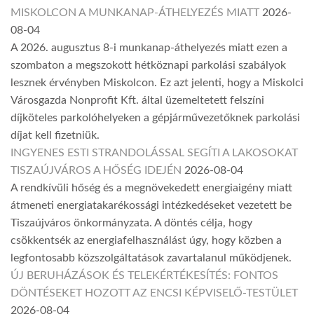
MISKOLCON A MUNKANAP-ÁTHELYEZÉS MIATT
2026-
08-04
A 2026. augusztus 8-i munkanap-áthelyezés miatt ezen a
szombaton a megszokott hétköznapi parkolási szabályok
lesznek érvényben Miskolcon. Ez azt jelenti, hogy a Miskolci
Városgazda Nonprofit Kft. által üzemeltetett felszíni
díjköteles parkolóhelyeken a gépjárművezetőknek parkolási
díjat kell fizetniük.
INGYENES ESTI STRANDOLÁSSAL SEGÍTI A LAKOSOKAT
TISZAÚJVÁROS A HŐSÉG IDEJÉN
2026-08-04
A rendkívüli hőség és a megnövekedett energiaigény miatt
átmeneti energiatakarékossági intézkedéseket vezetett be
Tiszaújváros önkormányzata. A döntés célja, hogy
csökkentsék az energiafelhasználást úgy, hogy közben a
legfontosabb közszolgáltatások zavartalanul működjenek.
ÚJ BERUHÁZÁSOK ÉS TELEKÉRTÉKESÍTÉS: FONTOS
DÖNTÉSEKET HOZOTT AZ ENCSI KÉPVISELŐ-TESTÜLET
2026-08-04