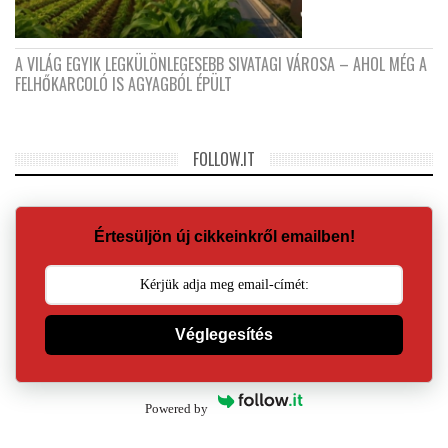
A VILÁG EGYIK LEGKÜLÖNLEGESEBB SIVATAGI VÁROSA – AHOL MÉG A
FELHŐKARCOLÓ IS AGYAGBÓL ÉPÜLT
FOLLOW.IT
Értesüljön új cikkeinkről emailben!
Véglegesítés
Powered by