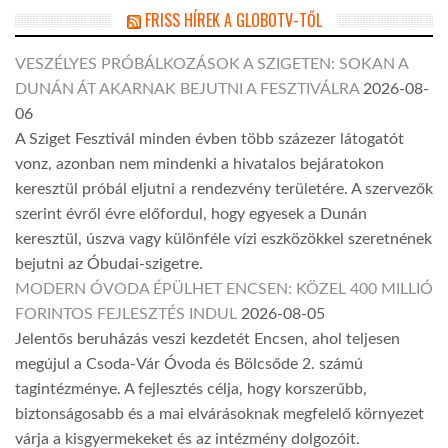
FRISS HÍREK A GLOBOTV-TŐL
VESZÉLYES PRÓBÁLKOZÁSOK A SZIGETEN: SOKAN A
DUNÁN ÁT AKARNAK BEJUTNI A FESZTIVÁLRA
2026-08-
06
A Sziget Fesztivál minden évben több százezer látogatót
vonz, azonban nem mindenki a hivatalos bejáratokon
keresztül próbál eljutni a rendezvény területére. A szervezők
szerint évről évre előfordul, hogy egyesek a Dunán
keresztül, úszva vagy különféle vízi eszközökkel szeretnének
bejutni az Óbudai-szigetre.
MODERN ÓVODA ÉPÜLHET ENCSEN: KÖZEL 400 MILLIÓ
FORINTOS FEJLESZTÉS INDUL
2026-08-05
Jelentős beruházás veszi kezdetét Encsen, ahol teljesen
megújul a Csoda-Vár Óvoda és Bölcsőde 2. számú
tagintézménye. A fejlesztés célja, hogy korszerűbb,
biztonságosabb és a mai elvárásoknak megfelelő környezet
várja a kisgyermekeket és az intézmény dolgozóit.