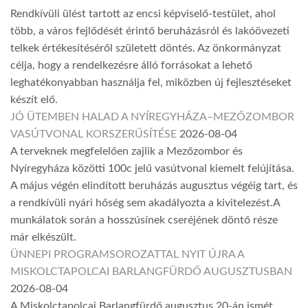
Rendkívüli ülést tartott az encsi képviselő-testület, ahol
több, a város fejlődését érintő beruházásról és lakóövezeti
telkek értékesítéséről született döntés. Az önkormányzat
célja, hogy a rendelkezésre álló forrásokat a lehető
leghatékonyabban használja fel, miközben új fejlesztéseket
készít elő.
JÓ ÜTEMBEN HALAD A NYÍREGYHÁZA–MEZŐZOMBOR
VASÚTVONAL KORSZERŰSÍTÉSE
2026-08-04
A terveknek megfelelően zajlik a Mezőzombor és
Nyíregyháza közötti 100c jelű vasútvonal kiemelt felújítása.
A május végén elindított beruházás augusztus végéig tart, és
a rendkívüli nyári hőség sem akadályozta a kivitelezést.A
munkálatok során a hosszúsínek cseréjének döntő része
már elkészült.
ÜNNEPI PROGRAMSOROZATTAL NYIT ÚJRA A
MISKOLCTAPOLCAI BARLANGFÜRDŐ AUGUSZTUSBAN
2026-08-04
A Miskolctapolcai Barlangfürdő augusztus 20-án ismét