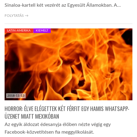
Sinaloa-kartell két vezérét az Egyesült Államokban. A…
FOLYTATÁS →
LATIN-AMERIKA
KIEMELT
2018-11-13
HORROR: ÉLVE ELÉGETTEK KÉT FÉRFIT EGY HAMIS WHATSAPP-
ÜZENET MIATT MEXIKÓBAN
Az egyik áldozat édesanyja élőben nézte végig egy
Facebook-közvetítésen fia meggyilkolását.