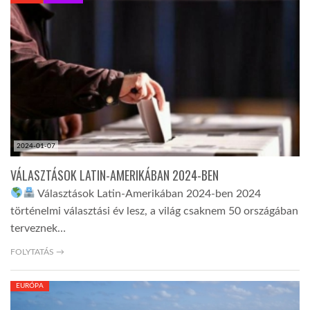
KÖZEL-KELET
AUSZTRÁLIA
A VILÁG ITTHON
2024-01-07
MÉDIA
VÁLASZTÁSOK LATIN-AMERIKÁBAN 2024-BEN
Választások Latin-Amerikában 2024-ben 2024
történelmi választási év lesz, a világ csaknem 50 országában
terveznek…
GLOBOTV BP
FOLYTATÁS →
EURÓPA
HÍR3D