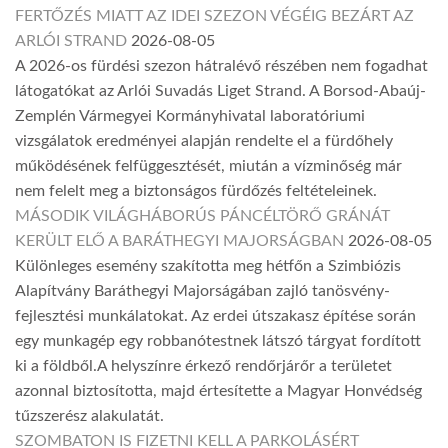
FERTŐZÉS MIATT AZ IDEI SZEZON VÉGÉIG BEZÁRT AZ
ARLÓI STRAND
2026-08-05
A 2026-os fürdési szezon hátralévő részében nem fogadhat
látogatókat az Arlói Suvadás Liget Strand. A Borsod-Abaúj-
Zemplén Vármegyei Kormányhivatal laboratóriumi
vizsgálatok eredményei alapján rendelte el a fürdőhely
működésének felfüggesztését, miután a vízminőség már
nem felelt meg a biztonságos fürdőzés feltételeinek.
MÁSODIK VILÁGHÁBORÚS PÁNCÉLTÖRŐ GRÁNÁT
KERÜLT ELŐ A BARÁTHEGYI MAJORSÁGBAN
2026-08-05
Különleges esemény szakította meg hétfőn a Szimbiózis
Alapítvány Baráthegyi Majorságában zajló tanösvény-
fejlesztési munkálatokat. Az erdei útszakasz építése során
egy munkagép egy robbanótestnek látszó tárgyat fordított
ki a földből.A helyszínre érkező rendőrjárőr a területet
azonnal biztosította, majd értesítette a Magyar Honvédség
tűzszerész alakulatát.
SZOMBATON IS FIZETNI KELL A PARKOLÁSÉRT