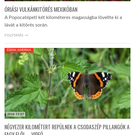
ÓRIÁSI VULKÁNKITÖRÉS MEXIKÓBAN
A Popocatépetl két kilométeres magasságba lövellte ki a
lávát a kitörés során.
FOLYTATÁS →
ÉSZAK-AMERIKA
2018-12-07
NÉGYEZER KILOMÉTERT REPÜLNEK A CSODASZÉP PILLANGÓK A
FAGY ELŐL – VIDEÓ