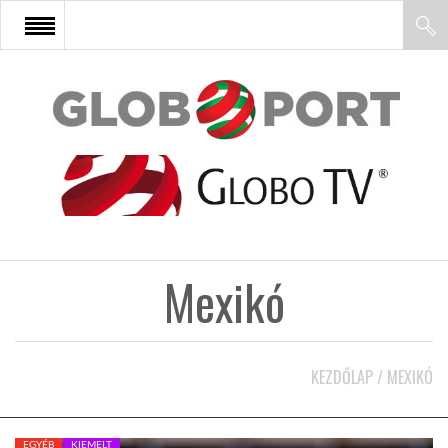
FŐOLDAL
AFRIKA
EURÓPA
Mexikó
ÁZSIA
ÉSZAK-AMERIKA
KEZDŐLAP
/
MEXIKÓ
LATIN-AMERIKA
EGYÉB
KIEMELT