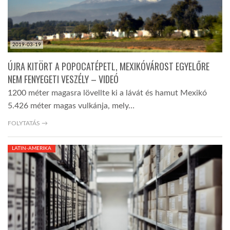
2019-03-19
ÚJRA KITÖRT A POPOCATÉPETL, MEXIKÓVÁROST EGYELŐRE
NEM FENYEGETI VESZÉLY – VIDEÓ
1200 méter magasra lövellte ki a lávát és hamut Mexikó
5.426 méter magas vulkánja, mely…
FOLYTATÁS →
LATIN-AMERIKA