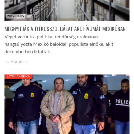
2019-03-05
MEGNYITJÁK A TITKOSSZOLGÁLAT ARCHÍVUMÁT MEXIKÓBAN
Véget vetünk a politikai rendőrség uralmának -
hangsúlyozta Mexikó baloldali populista elnöke, akit
decemberben iktattak…
FOLYTATÁS →
LATIN-AMERIKA