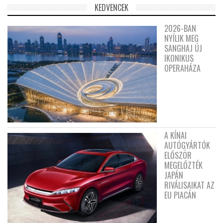
KEDVENCEK
2026-BAN
NYÍLIK MEG
SANGHAJ ÚJ
IKONIKUS
OPERAHÁZA
A KÍNAI
AUTÓGYÁRTÓK
ELŐSZÖR
MEGELŐZTÉK
JAPÁN
RIVÁLISAIKAT AZ
EU PIACÁN