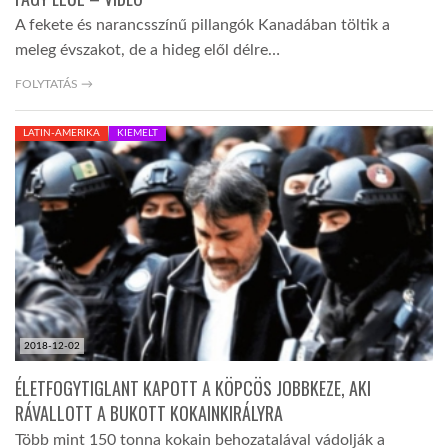
A fekete és narancsszínű pillangók Kanadában töltik a
meleg évszakot, de a hideg elől délre…
FOLYTATÁS →
LATIN-AMERIKA
KIEMELT
2018-12-02
ÉLETFOGYTIGLANT KAPOTT A KÖPCÖS JOBBKEZE, AKI
RÁVALLOTT A BUKOTT KOKAINKIRÁLYRA
Több mint 150 tonna kokain behozatalával vádolják a