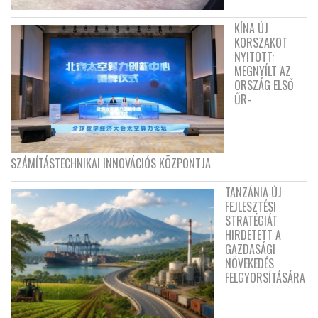
KÍNA ÚJ
KORSZAKOT
NYITOTT:
MEGNYÍLT AZ
ORSZÁG ELSŐ
ŰR-
SZÁMÍTÁSTECHNIKAI INNOVÁCIÓS KÖZPONTJA
TANZÁNIA ÚJ
FEJLESZTÉSI
STRATÉGIÁT
HIRDETETT A
GAZDASÁGI
NÖVEKEDÉS
FELGYORSÍTÁSÁRA