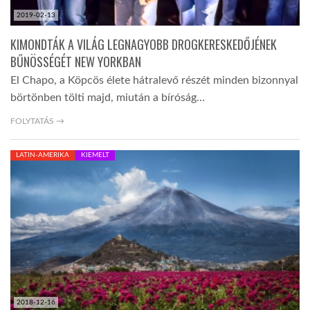
2019-02-13
KIMONDTÁK A VILÁG LEGNAGYOBB DROGKERESKEDŐJÉNEK
BŰNÖSSÉGÉT NEW YORKBAN
El Chapo, a Köpcös élete hátralevő részét minden bizonnyal
börtönben tölti majd, miután a bíróság…
FOLYTATÁS →
LATIN-AMERIKA
KIEMELT
2018-12-16