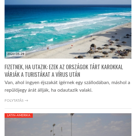
TROPICALMAGAZIN
GLOBOTV
AFRIKA TUDÁSTÁR
2020-05-29
FIZETNEK, HA UTAZIK: EZEK AZ ORSZÁGOK TÁRT KAROKKAL
A NAP SZÉPE
VÁRJÁK A TURISTÁKAT A VÍRUS UTÁN
Van, ahol ingyen éjszakát ígérnek egy szállodában, máshol a
repülőjegy árát állják, ha odautazik valaki.
LINKTR.EE
FOLYTATÁS →
GLOBOZSARU
LATIN-AMERIKA
DOBRAVERO.HU