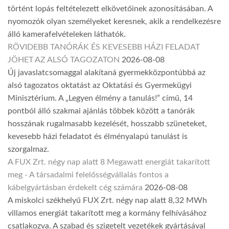
történt lopás feltételezett elkövetőinek azonosításában. A
nyomozók olyan személyeket keresnek, akik a rendelkezésre
álló kamerafelvételeken láthatók.
RÖVIDEBB TANÓRÁK ÉS KEVESEBB HÁZI FELADAT
JÖHET AZ ALSÓ TAGOZATON
2026-08-08
Új javaslatcsomaggal alakítaná gyermekközpontúbbá az
alsó tagozatos oktatást az Oktatási és Gyermekügyi
Minisztérium. A „Legyen élmény a tanulás!” című, 14
pontból álló szakmai ajánlás többek között a tanórák
hosszának rugalmasabb kezelését, hosszabb szüneteket,
kevesebb házi feladatot és élményalapú tanulást is
szorgalmaz.
A FUX Zrt. négy nap alatt 8 Megawatt energiát takarított
meg - A társadalmi felelősségvállalás fontos a
kábelgyártásban érdekelt cég számára
2026-08-08
A miskolci székhelyű FUX Zrt. négy nap alatt 8,32 MWh
villamos energiát takarított meg a kormány felhívásához
csatlakozva. A szabad és szigetelt vezetékek gyártásával