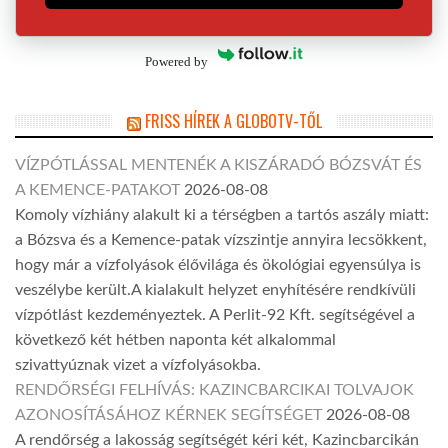
Powered by
FRISS HÍREK A GLOBOTV-TŐL
VÍZPÓTLÁSSAL MENTENÉK A KISZÁRADÓ BÓZSVÁT ÉS
A KEMENCE-PATAKOT
2026-08-08
Komoly vízhiány alakult ki a térségben a tartós aszály miatt:
a Bózsva és a Kemence-patak vízszintje annyira lecsökkent,
hogy már a vízfolyások élővilága és ökológiai egyensúlya is
veszélybe került.A kialakult helyzet enyhítésére rendkívüli
vízpótlást kezdeményeztek. A Perlit-92 Kft. segítségével a
következő két hétben naponta két alkalommal
szivattyúznak vizet a vízfolyásokba.
RENDŐRSÉGI FELHÍVÁS: KAZINCBARCIKAI TOLVAJOK
AZONOSÍTÁSÁHOZ KÉRNEK SEGÍTSÉGET
2026-08-08
A rendőrség a lakosság segítségét kéri két, Kazincbarcikán