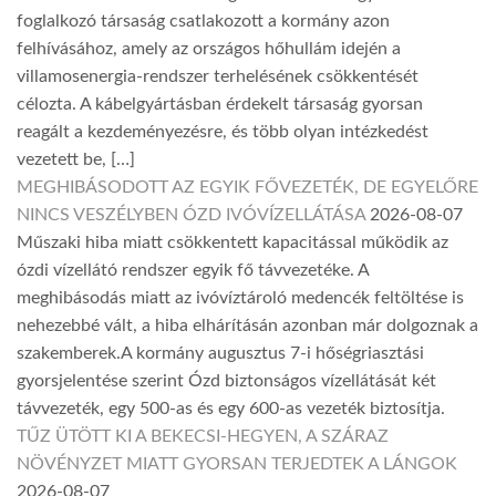
foglalkozó társaság csatlakozott a kormány azon
felhívásához, amely az országos hőhullám idején a
villamosenergia-rendszer terhelésének csökkentését
célozta. A kábelgyártásban érdekelt társaság gyorsan
reagált a kezdeményezésre, és több olyan intézkedést
vezetett be, […]
MEGHIBÁSODOTT AZ EGYIK FŐVEZETÉK, DE EGYELŐRE
NINCS VESZÉLYBEN ÓZD IVÓVÍZELLÁTÁSA
2026-08-07
Műszaki hiba miatt csökkentett kapacitással működik az
ózdi vízellátó rendszer egyik fő távvezetéke. A
meghibásodás miatt az ivóvíztároló medencék feltöltése is
nehezebbé vált, a hiba elhárításán azonban már dolgoznak a
szakemberek.A kormány augusztus 7-i hőségriasztási
gyorsjelentése szerint Ózd biztonságos vízellátását két
távvezeték, egy 500-as és egy 600-as vezeték biztosítja.
TŰZ ÜTÖTT KI A BEKECSI-HEGYEN, A SZÁRAZ
NÖVÉNYZET MIATT GYORSAN TERJEDTEK A LÁNGOK
2026-08-07