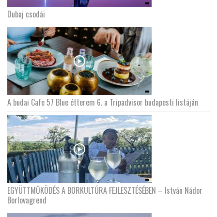
Dubaj csodái
A budai Cafe 57 Blue étterem 6. a Tripadvisor budapesti listáján
EGYÜTTMŰKÖDÉS A BORKULTÚRA FEJLESZTÉSÉBEN – István Nádor
Borlovagrend