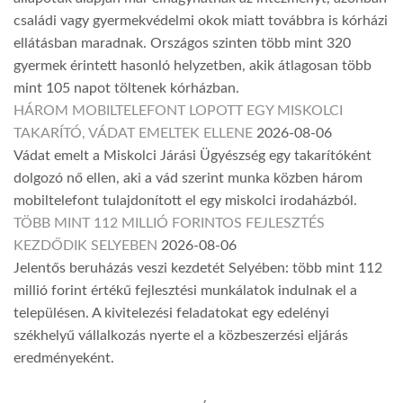
családi vagy gyermekvédelmi okok miatt továbbra is kórházi
ellátásban maradnak. Országos szinten több mint 320
gyermek érintett hasonló helyzetben, akik átlagosan több
mint 105 napot töltenek kórházban.
HÁROM MOBILTELEFONT LOPOTT EGY MISKOLCI
TAKARÍTÓ, VÁDAT EMELTEK ELLENE
2026-08-06
Vádat emelt a Miskolci Járási Ügyészség egy takarítóként
dolgozó nő ellen, aki a vád szerint munka közben három
mobiltelefont tulajdonított el egy miskolci irodaházból.
TÖBB MINT 112 MILLIÓ FORINTOS FEJLESZTÉS
KEZDŐDIK SELYEBEN
2026-08-06
Jelentős beruházás veszi kezdetét Selyében: több mint 112
millió forint értékű fejlesztési munkálatok indulnak el a
településen. A kivitelezési feladatokat egy edelényi
székhelyű vállalkozás nyerte el a közbeszerzési eljárás
eredményeként.