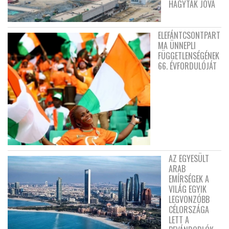
HAGYTÁK JÓVÁ
ELEFÁNTCSONTPART
MA ÜNNEPLI
FÜGGETLENSÉGÉNEK
66. ÉVFORDULÓJÁT
AZ EGYESÜLT
ARAB
EMÍRSÉGEK A
VILÁG EGYIK
LEGVONZÓBB
CÉLORSZÁGA
LETT A