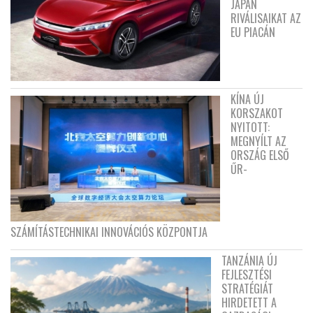
JAPÁN
RIVÁLISAIKAT AZ
EU PIACÁN
KÍNA ÚJ
KORSZAKOT
NYITOTT:
MEGNYÍLT AZ
ORSZÁG ELSŐ
ŰR-
SZÁMÍTÁSTECHNIKAI INNOVÁCIÓS KÖZPONTJA
TANZÁNIA ÚJ
FEJLESZTÉSI
STRATÉGIÁT
HIRDETETT A