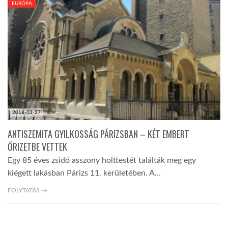
EURÓPA
TROPICALMAGAZIN
GLOBOTV
AFRIKA TUDÁSTÁR
2018-03-27
A NAP SZÉPE
ANTISZEMITA GYILKOSSÁG PÁRIZSBAN – KÉT EMBERT
ŐRIZETBE VETTEK
LINKTR.EE
Egy 85 éves zsidó asszony holttestét találták meg egy
kiégett lakásban Párizs 11. kerületében. A…
GLOBOZSARU
FOLYTATÁS →
DOBRAVERO.HU