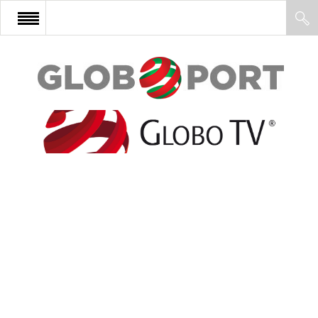
FŐOLDAL
AFRIKA
EURÓPA
ÁZSIA
ÉSZAK-AMERIKA
LATIN-AMERIKA