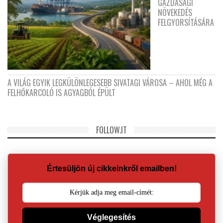
GAZDASÁGI
NÖVEKEDÉS
FELGYORSÍTÁSÁRA
A VILÁG EGYIK LEGKÜLÖNLEGESEBB SIVATAGI VÁROSA – AHOL MÉG A
FELHŐKARCOLÓ IS AGYAGBÓL ÉPÜLT
FOLLOW.IT
Értesüljön új cikkeinkről emailben!
Véglegesítés