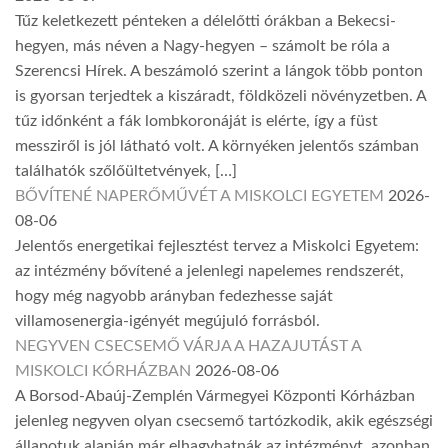
Tűz keletkezett pénteken a délelőtti órákban a Bekecsi-
hegyen, más néven a Nagy-hegyen – számolt be róla a
Szerencsi Hírek. A beszámoló szerint a lángok több ponton
is gyorsan terjedtek a kiszáradt, földközeli növényzetben. A
tűz időnként a fák lombkoronáját is elérte, így a füst
messziről is jól látható volt. A környéken jelentős számban
találhatók szőlőültetvények, […]
BŐVÍTENÉ NAPERŐMŰVÉT A MISKOLCI EGYETEM
2026-
08-06
Jelentős energetikai fejlesztést tervez a Miskolci Egyetem:
az intézmény bővítené a jelenlegi napelemes rendszerét,
hogy még nagyobb arányban fedezhesse saját
villamosenergia-igényét megújuló forrásból.
NEGYVEN CSECSEMŐ VÁRJA A HAZAJUTÁST A
MISKOLCI KÓRHÁZBAN
2026-08-06
A Borsod-Abaúj-Zemplén Vármegyei Központi Kórházban
jelenleg negyven olyan csecsemő tartózkodik, akik egészségi
állapotuk alapján már elhagyhatnák az intézményt, azonban