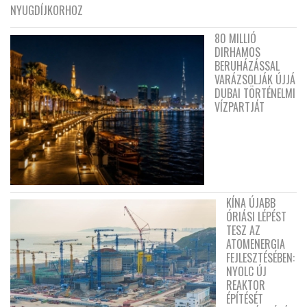
NYUGDÍJKORHOZ
80 MILLIÓ
DIRHAMOS
BERUHÁZÁSSAL
VARÁZSOLJÁK ÚJJÁ
DUBAI TÖRTÉNELMI
VÍZPARTJÁT
KÍNA ÚJABB
ÓRIÁSI LÉPÉST
TESZ AZ
ATOMENERGIA
FEJLESZTÉSÉBEN:
NYOLC ÚJ
REAKTOR
ÉPÍTÉSÉT