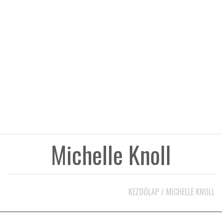
KÖZEL-KELET
AUSZTRÁLIA
A VILÁG ITTHON
MÉDIA
Michelle Knoll
GLOBOTV BP
KEZDŐLAP
/
MICHELLE KNOLL
HÍR3D