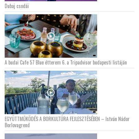
Dubaj csodái
LATIMO.HU
GLOBOBOOK
A budai Cafe 57 Blue étterem 6. a Tripadvisor budapesti listáján
EGYÜTTMŰKÖDÉS A BORKULTÚRA FEJLESZTÉSÉBEN – István Nádor
Borlovagrend