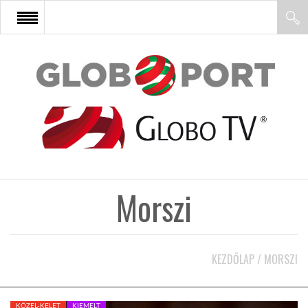
FŐOLDAL
AFRIKA
EURÓPA
Morszi
ÁZSIA
ÉSZAK-AMERIKA
KEZDŐLAP
/
MORSZI
LATIN-AMERIKA
KÖZEL-KELET
KIEMELT