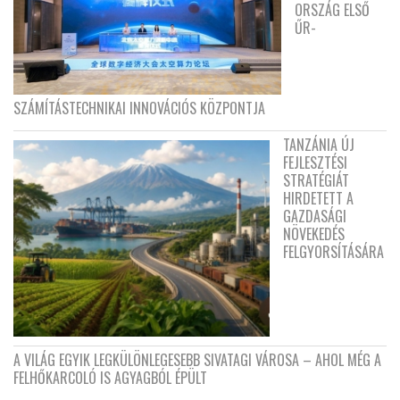
ORSZÁG ELSŐ
ŰR-
SZÁMÍTÁSTECHNIKAI INNOVÁCIÓS KÖZPONTJA
TANZÁNIA ÚJ
FEJLESZTÉSI
STRATÉGIÁT
HIRDETETT A
GAZDASÁGI
NÖVEKEDÉS
FELGYORSÍTÁSÁRA
A VILÁG EGYIK LEGKÜLÖNLEGESEBB SIVATAGI VÁROSA – AHOL MÉG A
FELHŐKARCOLÓ IS AGYAGBÓL ÉPÜLT