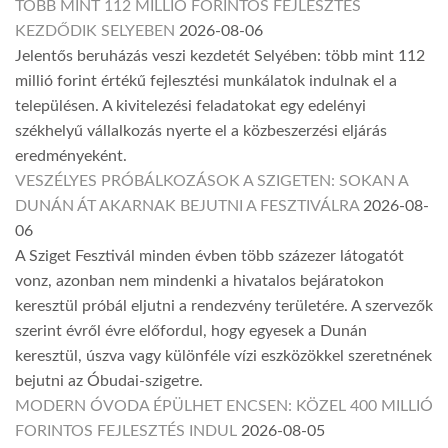
TÖBB MINT 112 MILLIÓ FORINTOS FEJLESZTÉS
KEZDŐDIK SELYEBEN
2026-08-06
Jelentős beruházás veszi kezdetét Selyében: több mint 112
millió forint értékű fejlesztési munkálatok indulnak el a
településen. A kivitelezési feladatokat egy edelényi
székhelyű vállalkozás nyerte el a közbeszerzési eljárás
eredményeként.
VESZÉLYES PRÓBÁLKOZÁSOK A SZIGETEN: SOKAN A
DUNÁN ÁT AKARNAK BEJUTNI A FESZTIVÁLRA
2026-08-
06
A Sziget Fesztivál minden évben több százezer látogatót
vonz, azonban nem mindenki a hivatalos bejáratokon
keresztül próbál eljutni a rendezvény területére. A szervezők
szerint évről évre előfordul, hogy egyesek a Dunán
keresztül, úszva vagy különféle vízi eszközökkel szeretnének
bejutni az Óbudai-szigetre.
MODERN ÓVODA ÉPÜLHET ENCSEN: KÖZEL 400 MILLIÓ
FORINTOS FEJLESZTÉS INDUL
2026-08-05