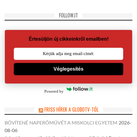
FOLLOW.IT
Értesüljön új cikkeinkről emailben!
Véglegesítés
Powered by
FRISS HÍREK A GLOBOTV-TŐL
BŐVÍTENÉ NAPERŐMŰVÉT A MISKOLCI EGYETEM
2026-
08-06