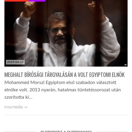
KÖZEL-KELET
AUSZTRÁLIA
A VILÁG ITTHON
2019-06-17
MÉDIA
MEGHALT BÍRÓSÁGI TÁRGYALÁSÁN A VOLT EGYIPTOMI ELNÖK
Mohammed Morszi Egyiptom első szabadon választott
elnöke volt. 2013 nyarán, hatalmas tüntetéssorozat után
szorította ki…
GLOBOTV BP
FOLYTATÁS →
HÍR3D