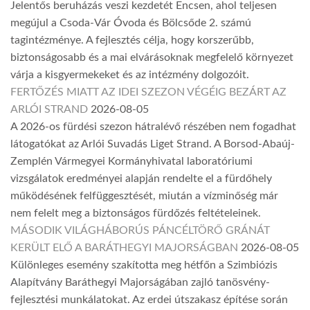
Jelentős beruházás veszi kezdetét Encsen, ahol teljesen
megújul a Csoda-Vár Óvoda és Bölcsőde 2. számú
tagintézménye. A fejlesztés célja, hogy korszerűbb,
biztonságosabb és a mai elvárásoknak megfelelő környezet
várja a kisgyermekeket és az intézmény dolgozóit.
FERTŐZÉS MIATT AZ IDEI SZEZON VÉGÉIG BEZÁRT AZ
ARLÓI STRAND
2026-08-05
A 2026-os fürdési szezon hátralévő részében nem fogadhat
látogatókat az Arlói Suvadás Liget Strand. A Borsod-Abaúj-
Zemplén Vármegyei Kormányhivatal laboratóriumi
vizsgálatok eredményei alapján rendelte el a fürdőhely
működésének felfüggesztését, miután a vízminőség már
nem felelt meg a biztonságos fürdőzés feltételeinek.
MÁSODIK VILÁGHÁBORÚS PÁNCÉLTÖRŐ GRÁNÁT
KERÜLT ELŐ A BARÁTHEGYI MAJORSÁGBAN
2026-08-05
Különleges esemény szakította meg hétfőn a Szimbiózis
Alapítvány Baráthegyi Majorságában zajló tanösvény-
fejlesztési munkálatokat. Az erdei útszakasz építése során