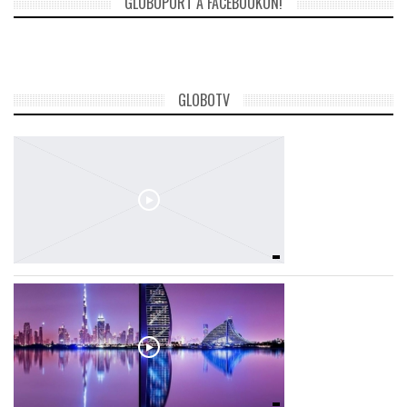
GLOBOPORT A FACEBOOKON!
TROPICALMAGAZIN
GLOBOTV
GLOBOTV
AFRIKA TUDÁSTÁR
A NAP SZÉPE
LINKTR.EE
GLOBOZSARU
DOBRAVERO.HU