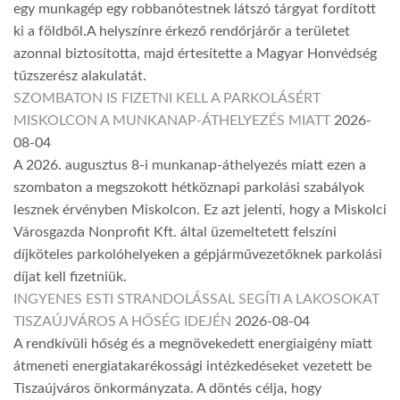
egy munkagép egy robbanótestnek látszó tárgyat fordított
ki a földből.A helyszínre érkező rendőrjárőr a területet
azonnal biztosította, majd értesítette a Magyar Honvédség
tűzszerész alakulatát.
SZOMBATON IS FIZETNI KELL A PARKOLÁSÉRT
MISKOLCON A MUNKANAP-ÁTHELYEZÉS MIATT
2026-
08-04
A 2026. augusztus 8-i munkanap-áthelyezés miatt ezen a
szombaton a megszokott hétköznapi parkolási szabályok
lesznek érvényben Miskolcon. Ez azt jelenti, hogy a Miskolci
Városgazda Nonprofit Kft. által üzemeltetett felszíni
díjköteles parkolóhelyeken a gépjárművezetőknek parkolási
díjat kell fizetniük.
INGYENES ESTI STRANDOLÁSSAL SEGÍTI A LAKOSOKAT
TISZAÚJVÁROS A HŐSÉG IDEJÉN
2026-08-04
A rendkívüli hőség és a megnövekedett energiaigény miatt
átmeneti energiatakarékossági intézkedéseket vezetett be
Tiszaújváros önkormányzata. A döntés célja, hogy