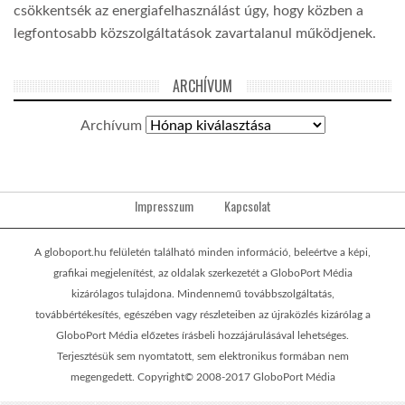
csökkentsék az energiafelhasználást úgy, hogy közben a
legfontosabb közszolgáltatások zavartalanul működjenek.
ARCHÍVUM
Archívum
Impresszum
Kapcsolat
A globoport.hu felületén található minden információ, beleértve a képi,
grafikai megjelenítést, az oldalak szerkezetét a GloboPort Média
kizárólagos tulajdona. Mindennemű továbbszolgáltatás,
továbbértékesítés, egészében vagy részleteiben az újraközlés kizárólag a
GloboPort Média előzetes írásbeli hozzájárulásával lehetséges.
Terjesztésük sem nyomtatott, sem elektronikus formában nem
megengedett. Copyright© 2008-2017 GloboPort Média