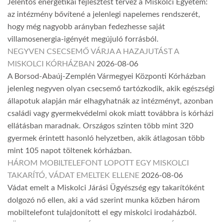
Jelentős energetikai fejlesztést tervez a Miskolci Egyetem:
az intézmény bővítené a jelenlegi napelemes rendszerét,
hogy még nagyobb arányban fedezhesse saját
villamosenergia-igényét megújuló forrásból.
NEGYVEN CSECSEMŐ VÁRJA A HAZAJUTÁST A
MISKOLCI KÓRHÁZBAN
2026-08-06
A Borsod-Abaúj-Zemplén Vármegyei Központi Kórházban
jelenleg negyven olyan csecsemő tartózkodik, akik egészségi
állapotuk alapján már elhagyhatnák az intézményt, azonban
családi vagy gyermekvédelmi okok miatt továbbra is kórházi
ellátásban maradnak. Országos szinten több mint 320
gyermek érintett hasonló helyzetben, akik átlagosan több
mint 105 napot töltenek kórházban.
HÁROM MOBILTELEFONT LOPOTT EGY MISKOLCI
TAKARÍTÓ, VÁDAT EMELTEK ELLENE
2026-08-06
Vádat emelt a Miskolci Járási Ügyészség egy takarítóként
dolgozó nő ellen, aki a vád szerint munka közben három
mobiltelefont tulajdonított el egy miskolci irodaházból.