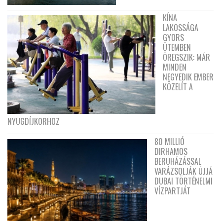
KÍNA
LAKOSSÁGA
GYORS
ÜTEMBEN
ÖREGSZIK: MÁR
MINDEN
NEGYEDIK EMBER
KÖZELÍT A
NYUGDÍJKORHOZ
80 MILLIÓ
DIRHAMOS
BERUHÁZÁSSAL
VARÁZSOLJÁK ÚJJÁ
DUBAI TÖRTÉNELMI
VÍZPARTJÁT