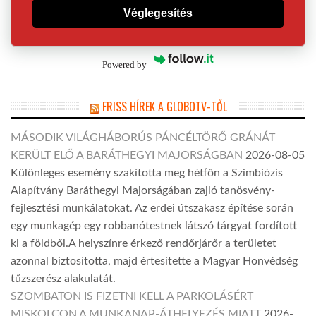
Véglegesítés
Powered by
FRISS HÍREK A GLOBOTV-TŐL
MÁSODIK VILÁGHÁBORÚS PÁNCÉLTÖRŐ GRÁNÁT
KERÜLT ELŐ A BARÁTHEGYI MAJORSÁGBAN
2026-08-05
Különleges esemény szakította meg hétfőn a Szimbiózis
Alapítvány Baráthegyi Majorságában zajló tanösvény-
fejlesztési munkálatokat. Az erdei útszakasz építése során
egy munkagép egy robbanótestnek látszó tárgyat fordított
ki a földből.A helyszínre érkező rendőrjárőr a területet
azonnal biztosította, majd értesítette a Magyar Honvédség
tűzszerész alakulatát.
SZOMBATON IS FIZETNI KELL A PARKOLÁSÉRT
MISKOLCON A MUNKANAP-ÁTHELYEZÉS MIATT
2026-