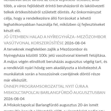
több, a város fejlődését érintő beruházásról és lakóövezeti
telkek értékesítéséről született döntés. Az önkormányzat
célja, hogy a rendelkezésre álló forrásokat a lehető
leghatékonyabban használja fel, miközben új fejlesztéseket
készít elő.
JÓ ÜTEMBEN HALAD A NYÍREGYHÁZA–MEZŐZOMBOR
VASÚTVONAL KORSZERŰSÍTÉSE
2026-08-04
A terveknek megfelelően zajlik a Mezőzombor és
Nyíregyháza közötti 100c jelű vasútvonal kiemelt felújítása.
A május végén elindított beruházás augusztus végéig tart, és
a rendkívüli nyári hőség sem akadályozta a kivitelezést.A
munkálatok során a hosszúsínek cseréjének döntő része
már elkészült.
ÜNNEPI PROGRAMSOROZATTAL NYIT ÚJRA A
MISKOLCTAPOLCAI BARLANGFÜRDŐ AUGUSZTUSBAN
2026-08-04
A Miskolctapolcai Barlangfürdő augusztus 20-án ismét