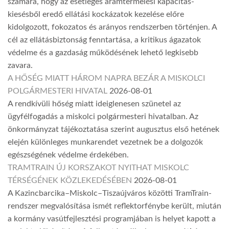
számára, hogy az esetleges áramtermelési kapacitás-
kiesésből eredő ellátási kockázatok kezelése előre
kidolgozott, fokozatos és arányos rendszerben történjen. A
cél az ellátásbiztonság fenntartása, a kritikus ágazatok
védelme és a gazdaság működésének lehető legkisebb
zavara.
A HŐSÉG MIATT HÁROM NAPRA BEZÁR A MISKOLCI
POLGÁRMESTERI HIVATAL
2026-08-01
A rendkívüli hőség miatt ideiglenesen szünetel az
ügyfélfogadás a miskolci polgármesteri hivatalban. Az
önkormányzat tájékoztatása szerint augusztus első hetének
elején különleges munkarendet vezetnek be a dolgozók
egészségének védelme érdekében.
TRAMTRAIN ÚJ KORSZAKOT NYITHAT MISKOLC
TÉRSÉGÉNEK KÖZLEKEDÉSÉBEN
2026-08-01
A Kazincbarcika–Miskolc–Tiszaújváros közötti TramTrain-
rendszer megvalósítása ismét reflektorfénybe került, miután
a kormány vasútfejlesztési programjában is helyet kapott a