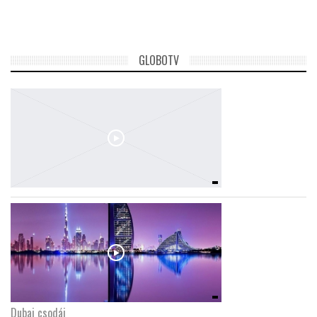
TROPICALMAGAZIN
GLOBOTV
GLOBOTV
AFRIKA TUDÁSTÁR
A NAP SZÉPE
LINKTR.EE
GLOBOZSARU
DOBRAVERO.HU
Dubaj csodái