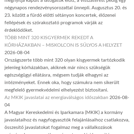
megnyitja kapuit a látogatók előtt, a visszatérést pedig egy
négynapos rendezvénysorozattal ünnepli. Augusztus 20. és
23. között a fürdő előtti sétányon koncertek, élőzenei
fellépések és szórakoztató programok várják az
érdeklődőket.
TÖBB MINT 320 KISGYERMEK REKEDT A
KÓRHÁZAKBAN – MISKOLCON IS SÚLYOS A HELYZET
2026-08-04
Országszerte több mint 320 olyan kisgyermek tartózkodik
jelenleg kórházakban, akiknek már nincs szükségük
egészségügyi ellátásra, mégsem tudják elhagyni az
intézményeket. Ennek oka, hogy számukra nem sikerült
megfelelő gyermekvédelmi elhelyezést biztosítani.
Az MKIK javaslatai az energiaválságos időszakban
2026-08-
04
A Magyar Kereskedelmi és Iparkamara (MKIK) a kormány
javaslataihoz és nagyfogyasztók felajánlásaihoz csatlakozva,
összesítő javaslatokat fogalmaz meg a vállalkozások