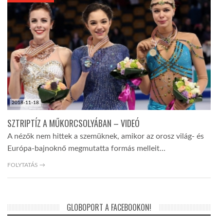
KÖZEL-KELET
AUSZTRÁLIA
A VILÁG ITTHON
2018-11-18
MÉDIA
SZTRIPTÍZ A MŰKORCSOLYÁBAN – VIDEÓ
A nézők nem hittek a szemüknek, amikor az orosz világ- és
Európa-bajnoknő megmutatta formás melleit…
FOLYTATÁS →
GLOBOTV BP
GLOBOPORT A FACEBOOKON!
HÍR3D