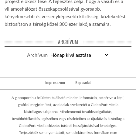
projekt előkészítése. A fejlesztés célja, hogy a vasúti és a
villamoshálózat összekapcsolásával gyorsabb,
kényelmesebb és versenyképesebb közösségi közlekedést
biztosítson a térség közel 300 ezer lakója számára.
ARCHÍVUM
Archívum
Impresszum
Kapcsolat
A globoport.hu felületén található minden információ, beleértve a képi,
grafikai megjelenítést, az oldalak szerkezetét a GloboPort Média
kizárólagos tulajdona. Mindennemű továbbszolgáltatás,
továbbértékesítés, egészében vagy részleteiben az újraközlés kizárólag a
GloboPort Média előzetes írásbeli hozzájárulásával lehetséges.
Terjesztésük sem nyomtatott, sem elektronikus formában nem