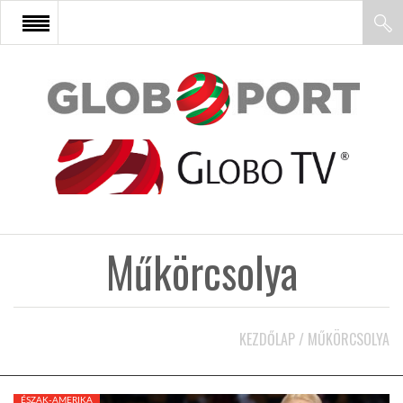
FŐOLDAL
AFRIKA
EURÓPA
Műkörcsolya
ÁZSIA
ÉSZAK-AMERIKA
KEZDŐLAP
/
MŰKÖRCSOLYA
LATIN-AMERIKA
ÉSZAK-AMERIKA