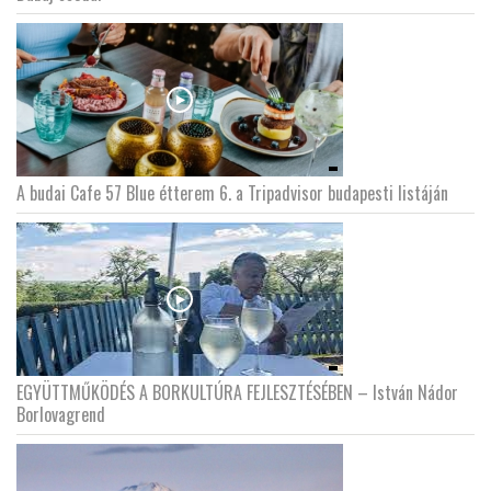
LATIMO.HU
GLOBOBOOK
A budai Cafe 57 Blue étterem 6. a Tripadvisor budapesti listáján
EGYÜTTMŰKÖDÉS A BORKULTÚRA FEJLESZTÉSÉBEN – István Nádor
Borlovagrend