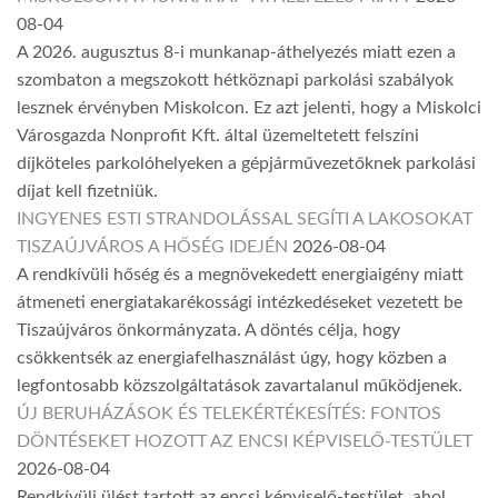
08-04
A 2026. augusztus 8-i munkanap-áthelyezés miatt ezen a
szombaton a megszokott hétköznapi parkolási szabályok
lesznek érvényben Miskolcon. Ez azt jelenti, hogy a Miskolci
Városgazda Nonprofit Kft. által üzemeltetett felszíni
díjköteles parkolóhelyeken a gépjárművezetőknek parkolási
díjat kell fizetniük.
INGYENES ESTI STRANDOLÁSSAL SEGÍTI A LAKOSOKAT
TISZAÚJVÁROS A HŐSÉG IDEJÉN
2026-08-04
A rendkívüli hőség és a megnövekedett energiaigény miatt
átmeneti energiatakarékossági intézkedéseket vezetett be
Tiszaújváros önkormányzata. A döntés célja, hogy
csökkentsék az energiafelhasználást úgy, hogy közben a
legfontosabb közszolgáltatások zavartalanul működjenek.
ÚJ BERUHÁZÁSOK ÉS TELEKÉRTÉKESÍTÉS: FONTOS
DÖNTÉSEKET HOZOTT AZ ENCSI KÉPVISELŐ-TESTÜLET
2026-08-04
Rendkívüli ülést tartott az encsi képviselő-testület, ahol