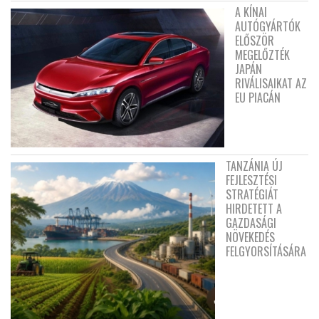
A KÍNAI
AUTÓGYÁRTÓK
ELŐSZÖR
MEGELŐZTÉK
JAPÁN
RIVÁLISAIKAT AZ
EU PIACÁN
TANZÁNIA ÚJ
FEJLESZTÉSI
STRATÉGIÁT
HIRDETETT A
GAZDASÁGI
NÖVEKEDÉS
FELGYORSÍTÁSÁRA