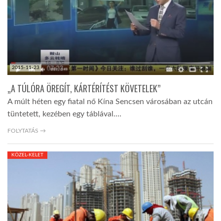
2015-11-23
„A TÚLÓRA ÖREGÍT, KÁRTÉRÍTÉST KÖVETELEK”
A múlt héten egy fiatal nő Kína Sencsen városában az utcán
tüntetett, kezében egy táblával.…
FOLYTATÁS →
KÖZEL-KELET