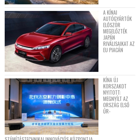
A KÍNAI
AUTÓGYÁRTÓK
ELŐSZÖR
MEGELŐZTÉK
JAPÁN
RIVÁLISAIKAT AZ
EU PIACÁN
KÍNA ÚJ
KORSZAKOT
NYITOTT:
MEGNYÍLT AZ
ORSZÁG ELSŐ
ŰR-
SZÁMÍTÁSTECHNIKAI INNOVÁCIÓS KÖZPONTJA