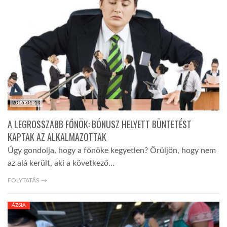
TROPICALMAGAZIN
GLOBOTV
AFRIKA TUDÁSTÁR
2016-01-14
A NAP SZÉPE
A LEGROSSZABB FŐNÖK: BÓNUSZ HELYETT BÜNTETÉST
KAPTAK AZ ALKALMAZOTTAK
Úgy gondolja, hogy a főnöke kegyetlen? Örüljön, hogy nem
LINKTR.EE
az alá került, aki a következő…
FOLYTATÁS →
GLOBOZSARU
ÁZSIA
DOBRAVERO.HU