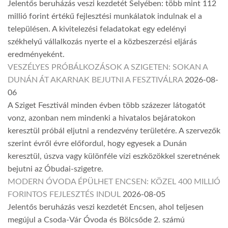
Jelentős beruházás veszi kezdetét Selyében: több mint 112
millió forint értékű fejlesztési munkálatok indulnak el a
településen. A kivitelezési feladatokat egy edelényi
székhelyű vállalkozás nyerte el a közbeszerzési eljárás
eredményeként.
VESZÉLYES PRÓBÁLKOZÁSOK A SZIGETEN: SOKAN A
DUNÁN ÁT AKARNAK BEJUTNI A FESZTIVÁLRA
2026-08-
06
A Sziget Fesztivál minden évben több százezer látogatót
vonz, azonban nem mindenki a hivatalos bejáratokon
keresztül próbál eljutni a rendezvény területére. A szervezők
szerint évről évre előfordul, hogy egyesek a Dunán
keresztül, úszva vagy különféle vízi eszközökkel szeretnének
bejutni az Óbudai-szigetre.
MODERN ÓVODA ÉPÜLHET ENCSEN: KÖZEL 400 MILLIÓ
FORINTOS FEJLESZTÉS INDUL
2026-08-05
Jelentős beruházás veszi kezdetét Encsen, ahol teljesen
megújul a Csoda-Vár Óvoda és Bölcsőde 2. számú