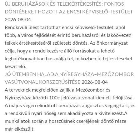
ÚJ BERUHÁZÁSOK ÉS TELEKÉRTÉKESÍTÉS: FONTOS
DÖNTÉSEKET HOZOTT AZ ENCSI KÉPVISELŐ-TESTÜLET
2026-08-04
Rendkívüli ülést tartott az encsi képviselő-testület, ahol
több, a város fejlődését érintő beruházásról és lakóövezeti
telkek értékesítéséről született döntés. Az önkormányzat
célja, hogy a rendelkezésre álló forrásokat a lehető
leghatékonyabban használja fel, miközben új fejlesztéseket
készít elő.
JÓ ÜTEMBEN HALAD A NYÍREGYHÁZA–MEZŐZOMBOR
VASÚTVONAL KORSZERŰSÍTÉSE
2026-08-04
A terveknek megfelelően zajlik a Mezőzombor és
Nyíregyháza közötti 100c jelű vasútvonal kiemelt felújítása.
A május végén elindított beruházás augusztus végéig tart, és
a rendkívüli nyári hőség sem akadályozta a kivitelezést.A
munkálatok során a hosszúsínek cseréjének döntő része
már elkészült.