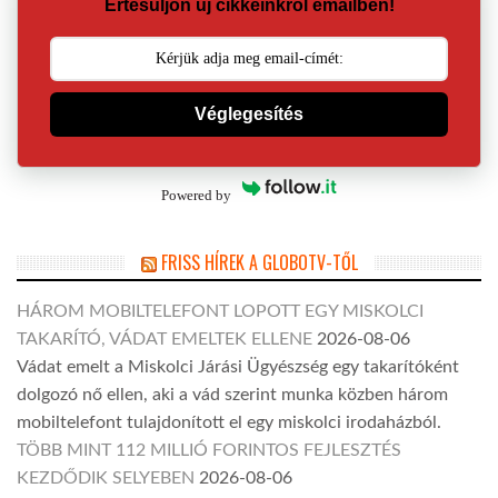
Értesüljön új cikkeinkről emailben!
Véglegesítés
Powered by
FRISS HÍREK A GLOBOTV-TŐL
HÁROM MOBILTELEFONT LOPOTT EGY MISKOLCI
TAKARÍTÓ, VÁDAT EMELTEK ELLENE
2026-08-06
Vádat emelt a Miskolci Járási Ügyészség egy takarítóként
dolgozó nő ellen, aki a vád szerint munka közben három
mobiltelefont tulajdonított el egy miskolci irodaházból.
TÖBB MINT 112 MILLIÓ FORINTOS FEJLESZTÉS
KEZDŐDIK SELYEBEN
2026-08-06