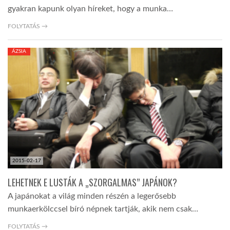
gyakran kapunk olyan híreket, hogy a munka…
FOLYTATÁS →
ÁZSIA
2015-02-17
LEHETNEK E LUSTÁK A „SZORGALMAS” JAPÁNOK?
A japánokat a világ minden részén a legerősebb
munkaerkölccsel bíró népnek tartják, akik nem csak…
FOLYTATÁS →