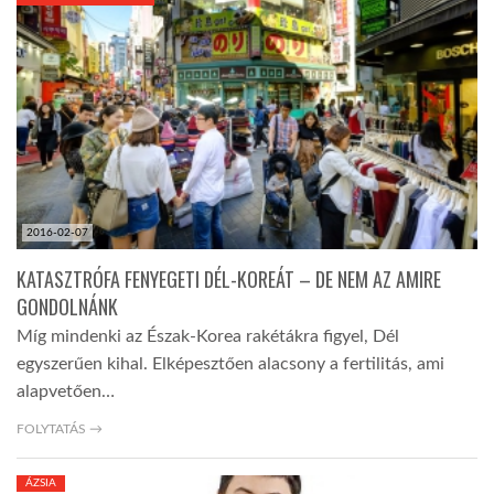
KÖZEL-KELET
AUSZTRÁLIA
A VILÁG ITTHON
2016-02-07
MÉDIA
KATASZTRÓFA FENYEGETI DÉL-KOREÁT – DE NEM AZ AMIRE
GONDOLNÁNK
Míg mindenki az Észak-Korea rakétákra figyel, Dél
egyszerűen kihal. Elképesztően alacsony a fertilitás, ami
alapvetően…
GLOBOTV BP
FOLYTATÁS →
HÍR3D
ÁZSIA