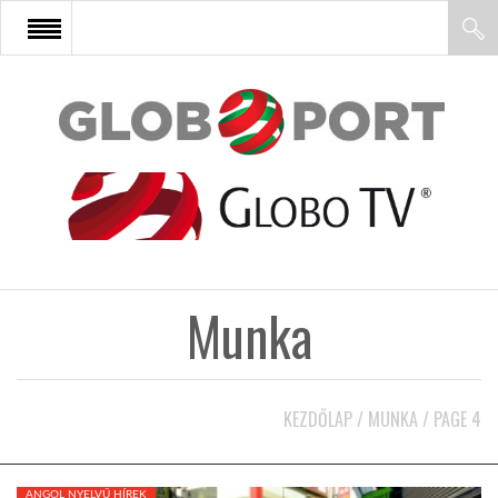
FŐOLDAL
AFRIKA
EURÓPA
Munka
ÁZSIA
ÉSZAK-AMERIKA
KEZDŐLAP
/
MUNKA
/
PAGE 4
LATIN-AMERIKA
ANGOL NYELVŰ HÍREK