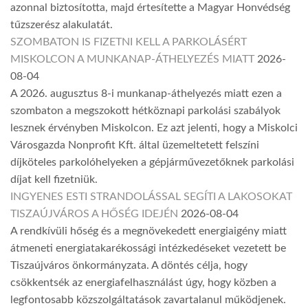
azonnal biztosította, majd értesítette a Magyar Honvédség
tűzszerész alakulatát.
SZOMBATON IS FIZETNI KELL A PARKOLÁSÉRT
MISKOLCON A MUNKANAP-ÁTHELYEZÉS MIATT
2026-
08-04
A 2026. augusztus 8-i munkanap-áthelyezés miatt ezen a
szombaton a megszokott hétköznapi parkolási szabályok
lesznek érvényben Miskolcon. Ez azt jelenti, hogy a Miskolci
Városgazda Nonprofit Kft. által üzemeltetett felszíni
díjköteles parkolóhelyeken a gépjárművezetőknek parkolási
díjat kell fizetniük.
INGYENES ESTI STRANDOLÁSSAL SEGÍTI A LAKOSOKAT
TISZAÚJVÁROS A HŐSÉG IDEJÉN
2026-08-04
A rendkívüli hőség és a megnövekedett energiaigény miatt
átmeneti energiatakarékossági intézkedéseket vezetett be
Tiszaújváros önkormányzata. A döntés célja, hogy
csökkentsék az energiafelhasználást úgy, hogy közben a
legfontosabb közszolgáltatások zavartalanul működjenek.