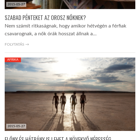
2015-05-27
SZABAD PÉNTEKET AZ OROSZ NŐKNEK?
Nem számít ritkaságnak, hogy amikor hétvégén a férfiak
csavarognak, a nők órák hosszat állnak a…
FOLYTATÁS →
AFRIKA
2015-05-27
ELŐNY ÉS HÁTRÁNY IS LEHET A NÖVEKVŐ NÉPESSÉG