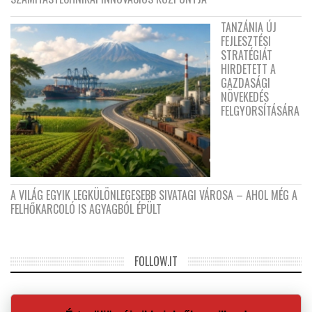
TANZÁNIA ÚJ
FEJLESZTÉSI
STRATÉGIÁT
HIRDETETT A
GAZDASÁGI
NÖVEKEDÉS
FELGYORSÍTÁSÁRA
A VILÁG EGYIK LEGKÜLÖNLEGESEBB SIVATAGI VÁROSA – AHOL MÉG A
FELHŐKARCOLÓ IS AGYAGBÓL ÉPÜLT
FOLLOW.IT