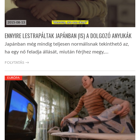
2015-08-13
ENNYIRE LESTRAPÁLTAK JAPÁNBAN (IS) A DOLGOZÓ ANYUKÁK
Japánban még mindig teljesen normálisnak tekinthető az,
ha egy nő feladja állását, miután férjhez megy,…
FOLYTATÁS →
EURÓPA