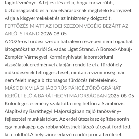
tagintézménye. A fejlesztés célja, hogy korszerűbb,
biztonságosabb és a mai elvárásoknak megfelelő környezet
várja a kisgyermekeket és az intézmény dolgozóit.
FERTŐZÉS MIATT AZ IDEI SZEZON VÉGÉIG BEZÁRT AZ
ARLÓI STRAND
2026-08-05
A 2026-os fürdési szezon hátralévő részében nem fogadhat
látogatókat az Arlói Suvadás Liget Strand. A Borsod-Abaúj-
Zemplén Vármegyei Kormányhivatal laboratóriumi
vizsgálatok eredményei alapján rendelte el a fürdőhely
működésének felfüggesztését, miután a vízminőség már
nem felelt meg a biztonságos fürdőzés feltételeinek.
MÁSODIK VILÁGHÁBORÚS PÁNCÉLTÖRŐ GRÁNÁT
KERÜLT ELŐ A BARÁTHEGYI MAJORSÁGBAN
2026-08-05
Különleges esemény szakította meg hétfőn a Szimbiózis
Alapítvány Baráthegyi Majorságában zajló tanösvény-
fejlesztési munkálatokat. Az erdei útszakasz építése során
egy munkagép egy robbanótestnek látszó tárgyat fordított
ki a földből.A helyszínre érkező rendőrjárőr a területet