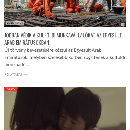
2015-10-04
JOBBAN VÉDIK A KÜLFÖLDI MUNKAVÁLLALÓKAT AZ EGYESÜLT
ARAB EMIRÁTUSOKBAN
Új törvény bevezetésére készül az Egyesült Arab
Emirátusok, melyben szélesebb körben rögzítenék a külföldi
munkaadók…
FOLYTATÁS →
ÁZSIA