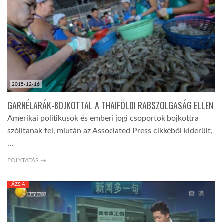
LATIMO.HU
GLOBOBOOK
2015-12-16
GARNÉLARÁK-BOJKOTTAL A THAIFÖLDI RABSZOLGASÁG ELLEN
Amerikai politikusok és emberi jogi csoportok bojkottra
szólítanak fel, miután az Associated Press cikkéből kiderült,
…
FOLYTATÁS →
ÁZSIA