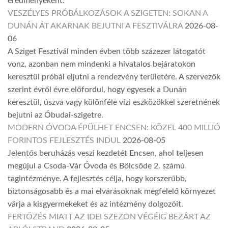
eredményeként.
VESZÉLYES PRÓBÁLKOZÁSOK A SZIGETEN: SOKAN A
DUNÁN ÁT AKARNAK BEJUTNI A FESZTIVÁLRA
2026-08-
06
A Sziget Fesztivál minden évben több százezer látogatót
vonz, azonban nem mindenki a hivatalos bejáratokon
keresztül próbál eljutni a rendezvény területére. A szervezők
szerint évről évre előfordul, hogy egyesek a Dunán
keresztül, úszva vagy különféle vízi eszközökkel szeretnének
bejutni az Óbudai-szigetre.
MODERN ÓVODA ÉPÜLHET ENCSEN: KÖZEL 400 MILLIÓ
FORINTOS FEJLESZTÉS INDUL
2026-08-05
Jelentős beruházás veszi kezdetét Encsen, ahol teljesen
megújul a Csoda-Vár Óvoda és Bölcsőde 2. számú
tagintézménye. A fejlesztés célja, hogy korszerűbb,
biztonságosabb és a mai elvárásoknak megfelelő környezet
várja a kisgyermekeket és az intézmény dolgozóit.
FERTŐZÉS MIATT AZ IDEI SZEZON VÉGÉIG BEZÁRT AZ