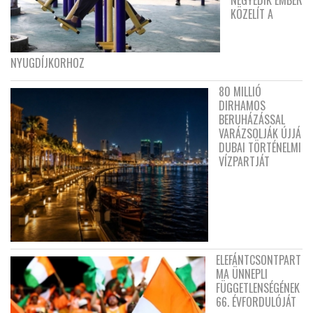
NEGYEDIK EMBER
KÖZELÍT A
NYUGDÍJKORHOZ
80 MILLIÓ
DIRHAMOS
BERUHÁZÁSSAL
VARÁZSOLJÁK ÚJJÁ
DUBAI TÖRTÉNELMI
VÍZPARTJÁT
ELEFÁNTCSONTPART
MA ÜNNEPLI
FÜGGETLENSÉGÉNEK
66. ÉVFORDULÓJÁT