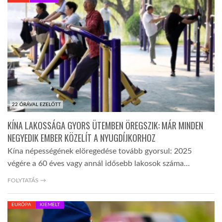
KÖZEL-KELET
AUSZTRÁLIA
A VILÁG ITTHON
22 ÓRÁVAL EZELŐTT
MÉDIA
KÍNA LAKOSSÁGA GYORS ÜTEMBEN ÖREGSZIK: MÁR MINDEN
NEGYEDIK EMBER KÖZELÍT A NYUGDÍJKORHOZ
Kína népességének elöregedése tovább gyorsul: 2025
végére a 60 éves vagy annál idősebb lakosok száma…
GLOBOTV BP
FOLYTATÁS →
EURÓPA
KIEMELT
HÍR3D