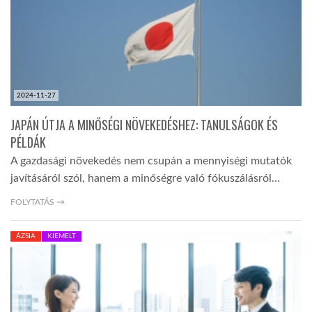
2024-11-27
JAPÁN ÚTJA A MINŐSÉGI NÖVEKEDÉSHEZ: TANULSÁGOK ÉS
PÉLDÁK
A gazdasági növekedés nem csupán a mennyiségi mutatók
javításáról szól, hanem a minőségre való fókuszálásról…
FOLYTATÁS →
ÁZSIA
KIEMELT