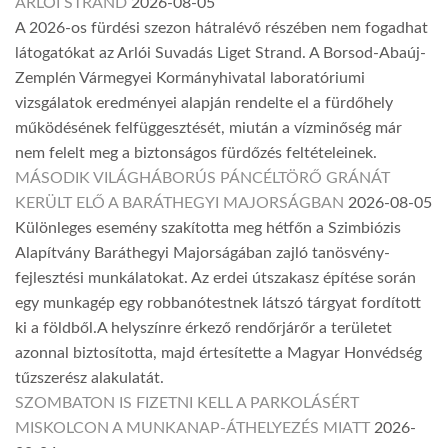
ARLÓI STRAND
2026-08-05
A 2026-os fürdési szezon hátralévő részében nem fogadhat
látogatókat az Arlói Suvadás Liget Strand. A Borsod-Abaúj-
Zemplén Vármegyei Kormányhivatal laboratóriumi
vizsgálatok eredményei alapján rendelte el a fürdőhely
működésének felfüggesztését, miután a vízminőség már
nem felelt meg a biztonságos fürdőzés feltételeinek.
MÁSODIK VILÁGHÁBORÚS PÁNCÉLTÖRŐ GRÁNÁT
KERÜLT ELŐ A BARÁTHEGYI MAJORSÁGBAN
2026-08-05
Különleges esemény szakította meg hétfőn a Szimbiózis
Alapítvány Baráthegyi Majorságában zajló tanösvény-
fejlesztési munkálatokat. Az erdei útszakasz építése során
egy munkagép egy robbanótestnek látszó tárgyat fordított
ki a földből.A helyszínre érkező rendőrjárőr a területet
azonnal biztosította, majd értesítette a Magyar Honvédség
tűzszerész alakulatát.
SZOMBATON IS FIZETNI KELL A PARKOLÁSÉRT
MISKOLCON A MUNKANAP-ÁTHELYEZÉS MIATT
2026-