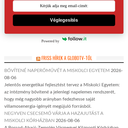
Véglegesítés
Powered by
FRISS HÍREK A GLOBOTV-TŐL
BŐVÍTENÉ NAPERŐMŰVÉT A MISKOLCI EGYETEM
2026-
08-06
Jelentős energetikai fejlesztést tervez a Miskolci Egyetem:
az intézmény bővítené a jelenlegi napelemes rendszerét,
hogy még nagyobb arányban fedezhesse saját
villamosenergia-igényét megújuló forrásból.
NEGYVEN CSECSEMŐ VÁRJA A HAZAJUTÁST A
MISKOLCI KÓRHÁZBAN
2026-08-06
A Borsod-Abaúj-Zemplén Vármegyei Központi Kórházban