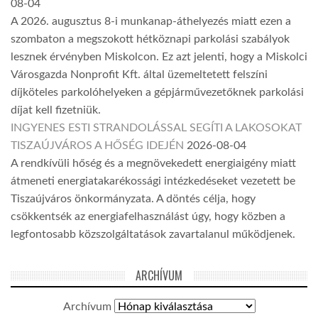
08-04
A 2026. augusztus 8-i munkanap-áthelyezés miatt ezen a
szombaton a megszokott hétköznapi parkolási szabályok
lesznek érvényben Miskolcon. Ez azt jelenti, hogy a Miskolci
Városgazda Nonprofit Kft. által üzemeltetett felszíni
díjköteles parkolóhelyeken a gépjárművezetőknek parkolási
díjat kell fizetniük.
INGYENES ESTI STRANDOLÁSSAL SEGÍTI A LAKOSOKAT
TISZAÚJVÁROS A HŐSÉG IDEJÉN
2026-08-04
A rendkívüli hőség és a megnövekedett energiaigény miatt
átmeneti energiatakarékossági intézkedéseket vezetett be
Tiszaújváros önkormányzata. A döntés célja, hogy
csökkentsék az energiafelhasználást úgy, hogy közben a
legfontosabb közszolgáltatások zavartalanul működjenek.
ARCHÍVUM
Archívum