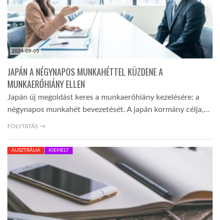
2024-09-05
JAPÁN A NÉGYNAPOS MUNKAHÉTTEL KÜZDENE A
MUNKAERŐHIÁNY ELLEN
Japán új megoldást keres a munkaerőhiány kezelésére: a
négynapos munkahét bevezetését. A japán kormány célja,…
FOLYTATÁS →
AUSZTRÁLIA
KIEMELT