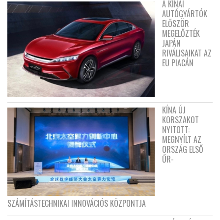
A KÍNAI
AUTÓGYÁRTÓK
ELŐSZÖR
MEGELŐZTÉK
JAPÁN
RIVÁLISAIKAT AZ
EU PIACÁN
KÍNA ÚJ
KORSZAKOT
NYITOTT:
MEGNYÍLT AZ
ORSZÁG ELSŐ
ŰR-
SZÁMÍTÁSTECHNIKAI INNOVÁCIÓS KÖZPONTJA