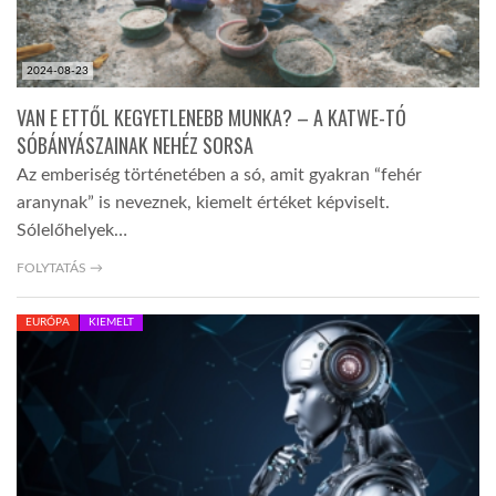
2024-08-23
VAN E ETTŐL KEGYETLENEBB MUNKA? – A KATWE-TÓ
SÓBÁNYÁSZAINAK NEHÉZ SORSA
Az emberiség történetében a só, amit gyakran “fehér
aranynak” is neveznek, kiemelt értéket képviselt.
Sólelőhelyek…
FOLYTATÁS →
EURÓPA
KIEMELT