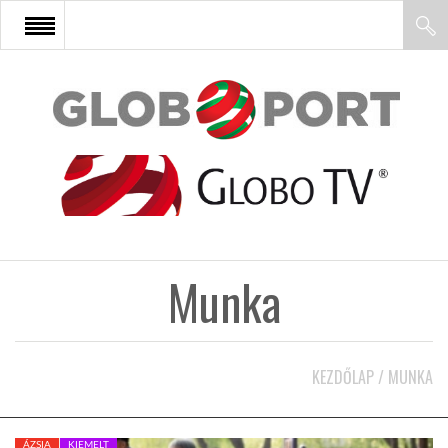
FŐOLDAL
AFRIKA
EURÓPA
Munka
ÁZSIA
ÉSZAK-AMERIKA
KEZDŐLAP
/
MUNKA
LATIN-AMERIKA
ÁZSIA
KIEMELT