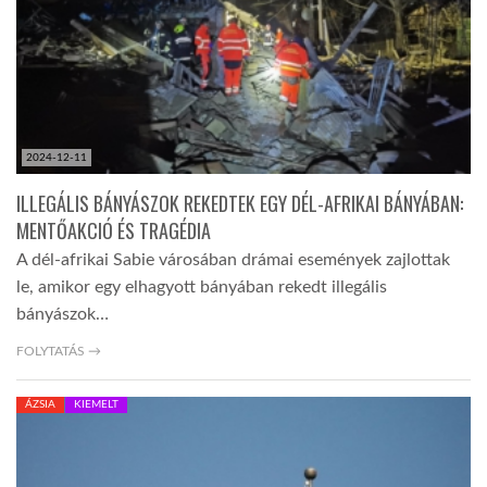
LATIMO.HU
GLOBOBOOK
2024-12-11
ILLEGÁLIS BÁNYÁSZOK REKEDTEK EGY DÉL-AFRIKAI BÁNYÁBAN:
MENTŐAKCIÓ ÉS TRAGÉDIA
A dél-afrikai Sabie városában drámai események zajlottak
le, amikor egy elhagyott bányában rekedt illegális
bányászok…
FOLYTATÁS →
ÁZSIA
KIEMELT