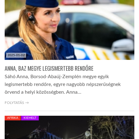
TROPICALMAGAZIN
GLOBOTV
AFRIKA TUDÁSTÁR
2025-01-02
ANNA, BAZ MEGYE LEGISMERTEBB RENDŐRE
A NAP SZÉPE
Sáhó Anna, Borsod-Abaúj-Zemplén megye egyik
legismertebb rendőre, egyre nagyobb népszerűségnek
örvend a helyi közösségben. Anna…
LINKTR.EE
FOLYTATÁS →
GLOBOZSARU
AFRIKA
KIEMELT
DOBRAVERO.HU