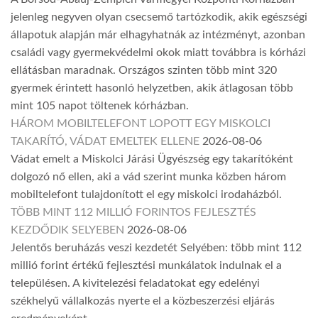
jelenleg negyven olyan csecsemő tartózkodik, akik egészségi
állapotuk alapján már elhagyhatnák az intézményt, azonban
családi vagy gyermekvédelmi okok miatt továbbra is kórházi
ellátásban maradnak. Országos szinten több mint 320
gyermek érintett hasonló helyzetben, akik átlagosan több
mint 105 napot töltenek kórházban.
HÁROM MOBILTELEFONT LOPOTT EGY MISKOLCI
TAKARÍTÓ, VÁDAT EMELTEK ELLENE
2026-08-06
Vádat emelt a Miskolci Járási Ügyészség egy takarítóként
dolgozó nő ellen, aki a vád szerint munka közben három
mobiltelefont tulajdonított el egy miskolci irodaházból.
TÖBB MINT 112 MILLIÓ FORINTOS FEJLESZTÉS
KEZDŐDIK SELYEBEN
2026-08-06
Jelentős beruházás veszi kezdetét Selyében: több mint 112
millió forint értékű fejlesztési munkálatok indulnak el a
településen. A kivitelezési feladatokat egy edelényi
székhelyű vállalkozás nyerte el a közbeszerzési eljárás