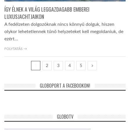
ÍGY ÉLNEK A VILÁG LEGGAZDAGABB EMBEREI
LUXUSJACHTJAIKON
A fedélzeten dolgozóknak nincs könnyű dolguk, hiszen
olykor lehetetlennek tűnő helyzeteket kell megoldaniuk, de
ezért…
FOLYTATÁS →
1
2
3
4
5
GLOBOPORT A FACEBOOKON!
GLOBOTV