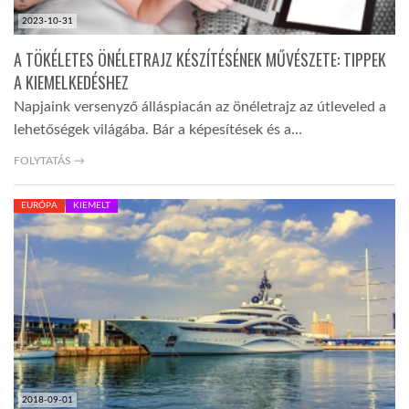
2023-10-31
A TÖKÉLETES ÖNÉLETRAJZ KÉSZÍTÉSÉNEK MŰVÉSZETE: TIPPEK
A KIEMELKEDÉSHEZ
Napjaink versenyző álláspiacán az önéletrajz az útleveled a
lehetőségek világába. Bár a képesítések és a…
FOLYTATÁS →
EURÓPA
KIEMELT
2018-09-01