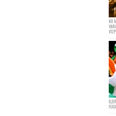
80 
VAR
VÍZ
ELE
FÜG