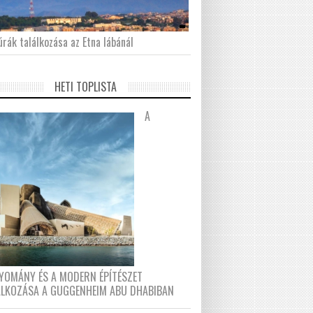
́rák találkozása az Etna lábánál
HETI TOPLISTA
A
YOMÁNY ÉS A MODERN ÉPÍTÉSZET
ÁLKOZÁSA A GUGGENHEIM ABU DHABIBAN