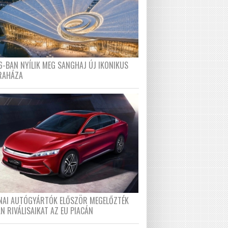
6-BAN NYÍLIK MEG SANGHAJ ÚJ IKONIKUS
RAHÁZA
ÍNAI AUTÓGYÁRTÓK ELŐSZÖR MEGELŐZTÉK
N RIVÁLISAIKAT AZ EU PIACÁN