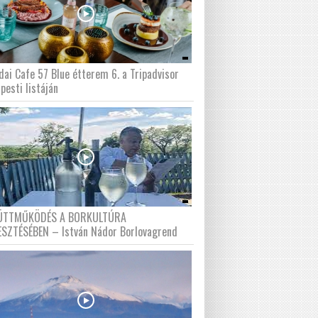
dai Cafe 57 Blue étterem 6. a Tripadvisor
pesti listáján
ÜTTMŰKÖDÉS A BORKULTÚRA
ESZTÉSÉBEN – István Nádor Borlovagrend