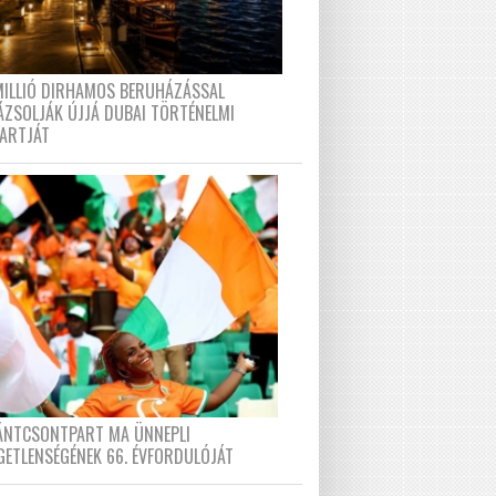
MILLIÓ DIRHAMOS BERUHÁZÁSSAL
ÁZSOLJÁK ÚJJÁ DUBAI TÖRTÉNELMI
PARTJÁT
FÁNTCSONTPART MA ÜNNEPLI
GETLENSÉGÉNEK 66. ÉVFORDULÓJÁT