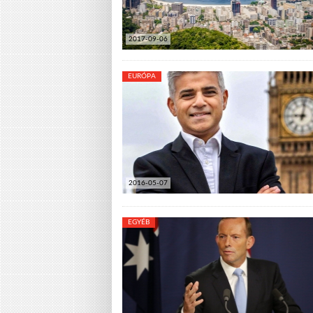
2017-09-06
EURÓPA
2016-05-07
EGYÉB