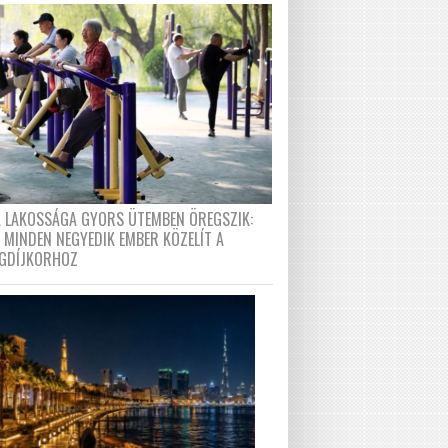
A LAKOSSÁGA GYORS ÜTEMBEN ÖREGSZIK:
 MINDEN NEGYEDIK EMBER KÖZELÍT A
GDÍJKORHOZ