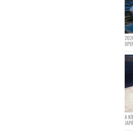
202
OPE
A K
JAPÁ