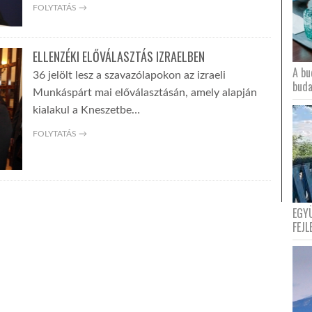
FOLYTATÁS →
ELLENZÉKI ELŐVÁLASZTÁS IZRAELBEN
A bu
36 jelölt lesz a szavazólapokon az izraeli
buda
Munkáspárt mai előválasztásán, amely alapján
kialakul a Kneszetbe…
FOLYTATÁS →
EGY
FEJL