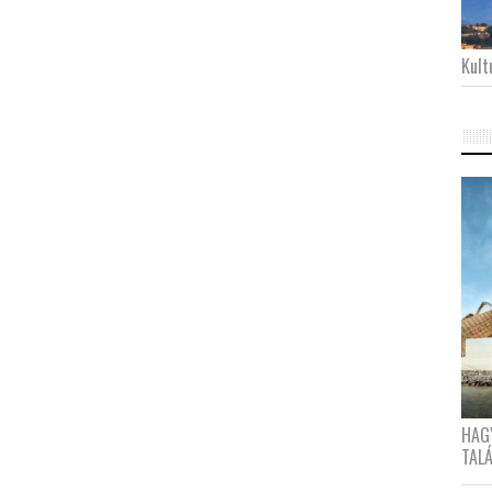
Kultu
HAG
TAL