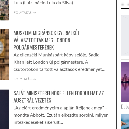
Lula (Luiz Inácio Lula da Silva)…
FOLYTATÁS →
MUSZLIM MIGRÁNSOK GYERMEKÉT
VÁLASZTOTTÁK MEG LONDON
POLGÁRMESTERÉNEK
Az ellenzéki Munkáspárt képviselője, Sadiq
Khan lett London új polgármestere. A
csütörtökön tartott választások eredményét…
FOLYTATÁS →
SAJÁT MINISZTERELNÖKE ELLEN FORDULHAT AZ
AUSZTRÁL VEZETÉS
Duba
„Az elért eredményeim alapján ítéljenek meg” –
mondta Abbott. Ezután elkezdte sorolni, milyen
intézkedéseket sikerült…