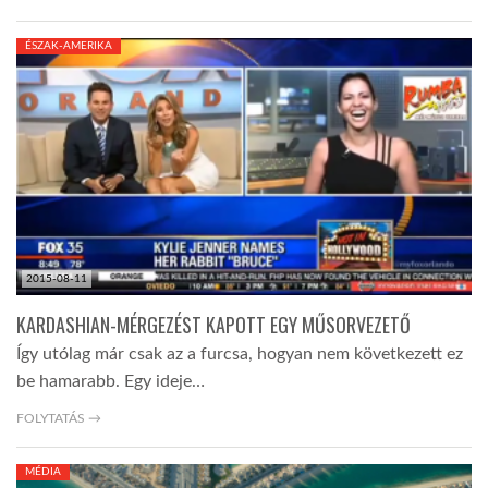
ÉSZAK-AMERIKA
2015-08-11
KARDASHIAN-MÉRGEZÉST KAPOTT EGY MŰSORVEZETŐ
Így utólag már csak az a furcsa, hogyan nem következett ez
be hamarabb. Egy ideje…
FOLYTATÁS →
MÉDIA