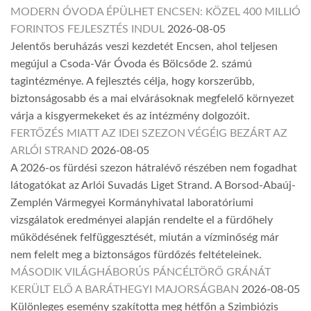
MODERN ÓVODA ÉPÜLHET ENCSEN: KÖZEL 400 MILLIÓ
FORINTOS FEJLESZTÉS INDUL
2026-08-05
Jelentős beruházás veszi kezdetét Encsen, ahol teljesen
megújul a Csoda-Vár Óvoda és Bölcsőde 2. számú
tagintézménye. A fejlesztés célja, hogy korszerűbb,
biztonságosabb és a mai elvárásoknak megfelelő környezet
várja a kisgyermekeket és az intézmény dolgozóit.
FERTŐZÉS MIATT AZ IDEI SZEZON VÉGÉIG BEZÁRT AZ
ARLÓI STRAND
2026-08-05
A 2026-os fürdési szezon hátralévő részében nem fogadhat
látogatókat az Arlói Suvadás Liget Strand. A Borsod-Abaúj-
Zemplén Vármegyei Kormányhivatal laboratóriumi
vizsgálatok eredményei alapján rendelte el a fürdőhely
működésének felfüggesztését, miután a vízminőség már
nem felelt meg a biztonságos fürdőzés feltételeinek.
MÁSODIK VILÁGHÁBORÚS PÁNCÉLTÖRŐ GRÁNÁT
KERÜLT ELŐ A BARÁTHEGYI MAJORSÁGBAN
2026-08-05
Különleges esemény szakította meg hétfőn a Szimbiózis