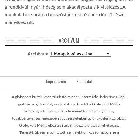
a rendkívüli nyári hőség sem akadályozta a kivitelezést.A
munkálatok során a hosszúsínek cseréjének döntő része
már elkészült.
ARCHÍVUM
Archívum
Impresszum
Kapcsolat
A globoport.hu felületén található minden információ, beleértve a képi,
grafikai megjelenítést, az oldalak szerkezetét a GloboPort Média
kizárólagos tulajdona. Mindennemű továbbszolgáltatás,
továbbértékesítés, egészében vagy részleteiben az újraközlés kizárólag a
GloboPort Média előzetes írásbeli hozzájárulásával lehetséges.
Terjesztésük sem nyomtatott, sem elektronikus formában nem