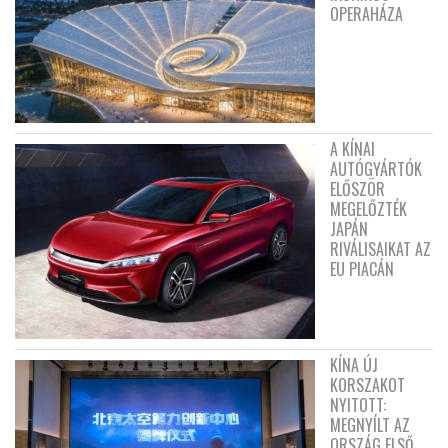
OPERAHÁZA
A KÍNAI
AUTÓGYÁRTÓK
ELŐSZÖR
MEGELŐZTÉK
JAPÁN
RIVÁLISAIKAT AZ
EU PIACÁN
KÍNA ÚJ
KORSZAKOT
NYITOTT:
MEGNYÍLT AZ
ORSZÁG ELSŐ