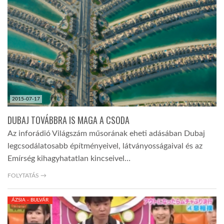
2015-07-17
DUBAJ TOVÁBBRA IS MAGA A CSODA
Az inforádió Világszám műsorának eheti adásában Dubaj
legcsodálatosabb építményeivel, látványosságaival és az
Emírség kihagyhatatlan kincseivel…
FOLYTATÁS →
ÁZSIA - BULVÁR