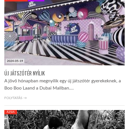
KÖZEL-KELET
AUSZTRÁLIA
A VILÁG ITTHON
2024-05-19
MÉDIA
ÚJ JÁTSZÓTÉR NYÍLIK
A jövő hónapban megnyílik egy új játszótér gyerekeknek, a
Boo Boo Laand a Dubai Mallban.…
FOLYTATÁS →
GLOBOTV BP
ÁZSIA
HÍR3D