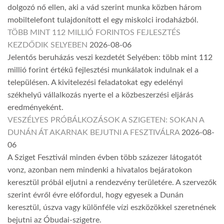
dolgozó nő ellen, aki a vád szerint munka közben három
mobiltelefont tulajdonított el egy miskolci irodaházból.
TÖBB MINT 112 MILLIÓ FORINTOS FEJLESZTÉS
KEZDŐDIK SELYEBEN
2026-08-06
Jelentős beruházás veszi kezdetét Selyében: több mint 112
millió forint értékű fejlesztési munkálatok indulnak el a
településen. A kivitelezési feladatokat egy edelényi
székhelyű vállalkozás nyerte el a közbeszerzési eljárás
eredményeként.
VESZÉLYES PRÓBÁLKOZÁSOK A SZIGETEN: SOKAN A
DUNÁN ÁT AKARNAK BEJUTNI A FESZTIVÁLRA
2026-08-
06
A Sziget Fesztivál minden évben több százezer látogatót
vonz, azonban nem mindenki a hivatalos bejáratokon
keresztül próbál eljutni a rendezvény területére. A szervezők
szerint évről évre előfordul, hogy egyesek a Dunán
keresztül, úszva vagy különféle vízi eszközökkel szeretnének
bejutni az Óbudai-szigetre.