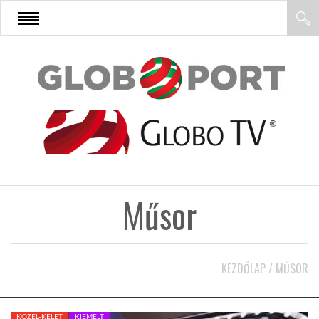
FŐOLDAL
AFRIKA
EURÓPA
Műsor
ÁZSIA
ÉSZAK-AMERIKA
KEZDŐLAP
/
MŰSOR
LATIN-AMERIKA
KÖZEL-KELET
KIEMELT