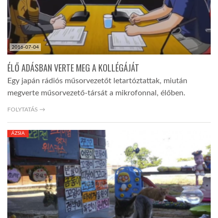
LATIMO.HU
2016-07-04
GLOBOBOOK
ÉLŐ ADÁSBAN VERTE MEG A KOLLÉGÁJÁT
Egy japán rádiós műsorvezetőt letartóztattak, miután
megverte műsorvezető-társát a mikrofonnal, élőben.
FOLYTATÁS →
ÁZSIA