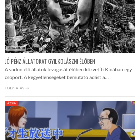
TROPICALMAGAZIN
GLOBOTV
2016-08-18
AFRIKA TUDÁSTÁR
JÓ PÉNZ ÁLLATOKAT GYILKOLÁSZNI ÉLŐBEN
A vadon élő állatok levágását élőben közvetíti Kínában egy
A NAP SZÉPE
csoport. A kegyetlenségeket bemutató adást a…
FOLYTATÁS →
LINKTR.EE
ÁZSIA
GLOBOZSARU
DOBRAVERO.HU