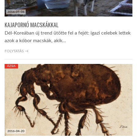
2016-05-06
KAJAPORNÓ MACSKÁKKAL
Dél-Koreában új trend ütötte fel a fejét: igazi celebek lettek
azok a kóbor macskák, akik…
FOLYTATÁS →
ÁZSIA
2016-04-20