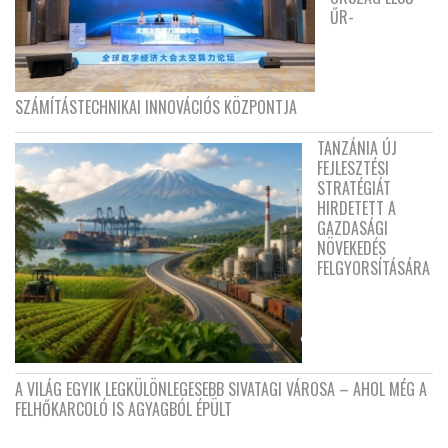
ŰR-
SZÁMÍTÁSTECHNIKAI INNOVÁCIÓS KÖZPONTJA
TANZÁNIA ÚJ
FEJLESZTÉSI
STRATÉGIÁT
HIRDETETT A
GAZDASÁGI
NÖVEKEDÉS
FELGYORSÍTÁSÁRA
A VILÁG EGYIK LEGKÜLÖNLEGESEBB SIVATAGI VÁROSA – AHOL MÉG A
FELHŐKARCOLÓ IS AGYAGBÓL ÉPÜLT