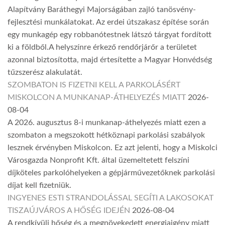
Alapítvány Baráthegyi Majorságában zajló tanösvény-
fejlesztési munkálatokat. Az erdei útszakasz építése során
egy munkagép egy robbanótestnek látszó tárgyat fordított
ki a földből.A helyszínre érkező rendőrjárőr a területet
azonnal biztosította, majd értesítette a Magyar Honvédség
tűzszerész alakulatát.
SZOMBATON IS FIZETNI KELL A PARKOLÁSÉRT
MISKOLCON A MUNKANAP-ÁTHELYEZÉS MIATT
2026-
08-04
A 2026. augusztus 8-i munkanap-áthelyezés miatt ezen a
szombaton a megszokott hétköznapi parkolási szabályok
lesznek érvényben Miskolcon. Ez azt jelenti, hogy a Miskolci
Városgazda Nonprofit Kft. által üzemeltetett felszíni
díjköteles parkolóhelyeken a gépjárművezetőknek parkolási
díjat kell fizetniük.
INGYENES ESTI STRANDOLÁSSAL SEGÍTI A LAKOSOKAT
TISZAÚJVÁROS A HŐSÉG IDEJÉN
2026-08-04
A rendkívüli hőség és a megnövekedett energiaigény miatt