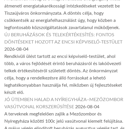
átmeneti energiatakarékossági intézkedéseket vezetett be
Tiszaújváros önkormányzata. A döntés célja, hogy
csökkentsék az energiafelhasználást úgy, hogy közben a
legfontosabb közszolgáltatások zavartalanul működjenek.
ÚJ BERUHÁZÁSOK ÉS TELEKÉRTÉKESÍTÉS: FONTOS
DÖNTÉSEKET HOZOTT AZ ENCSI KÉPVISELŐ-TESTÜLET
2026-08-04
Rendkívüli ülést tartott az encsi képviselő-testület, ahol
több, a város fejlődését érintő beruházásról és lakóövezeti
telkek értékesítéséről született döntés. Az önkormányzat
célja, hogy a rendelkezésre álló forrásokat a lehető
leghatékonyabban használja fel, miközben új fejlesztéseket
készít elő.
JÓ ÜTEMBEN HALAD A NYÍREGYHÁZA–MEZŐZOMBOR
VASÚTVONAL KORSZERŰSÍTÉSE
2026-08-04
A terveknek megfelelően zajlik a Mezőzombor és
Nyíregyháza közötti 100c jelű vasútvonal kiemelt felújítása.
A május végén elindított beruházás augusztus végéig tart, és