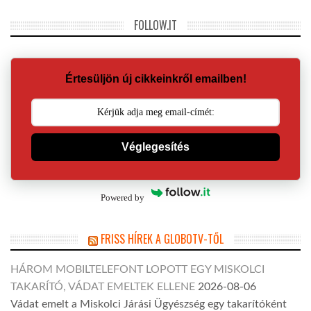
FOLLOW.IT
Értesüljön új cikkeinkről emailben!
Véglegesítés
Powered by
FRISS HÍREK A GLOBOTV-TŐL
HÁROM MOBILTELEFONT LOPOTT EGY MISKOLCI
TAKARÍTÓ, VÁDAT EMELTEK ELLENE
2026-08-06
Vádat emelt a Miskolci Járási Ügyészség egy takarítóként