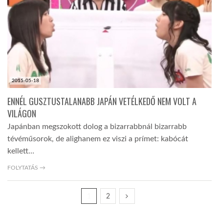
2015-05-18
ENNÉL GUSZTUSTALANABB JAPÁN VETÉLKEDŐ NEM VOLT A
VILÁGON
Japánban megszokott dolog a bizarrabbnál bizarrabb
tévéműsorok, de alighanem ez viszi a prímet: kabócát
kellett…
FOLYTATÁS →
1
2