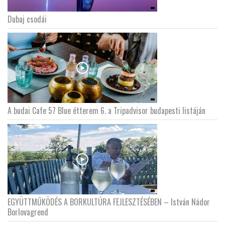
Dubaj csodái
A budai Cafe 57 Blue étterem 6. a Tripadvisor budapesti listáján
EGYÜTTMŰKÖDÉS A BORKULTÚRA FEJLESZTÉSÉBEN – István Nádor
Borlovagrend