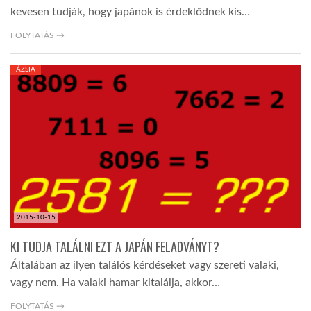
kevesen tudják, hogy japánok is érdeklődnek kis…
FOLYTATÁS →
ÁZSIA
2015-10-15
KI TUDJA TALÁLNI EZT A JAPÁN FELADVÁNYT?
Általában az ilyen találós kérdéseket vagy szereti valaki,
vagy nem. Ha valaki hamar kitalálja, akkor…
FOLYTATÁS →