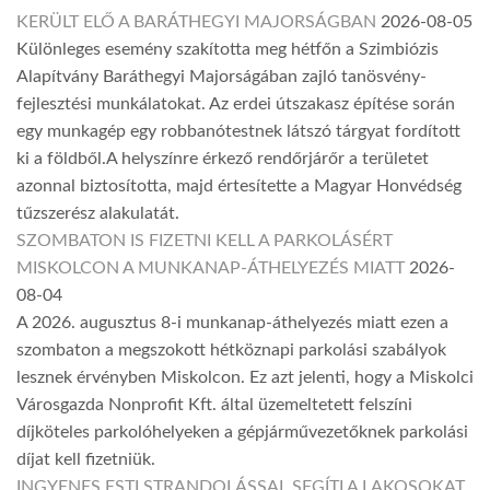
KERÜLT ELŐ A BARÁTHEGYI MAJORSÁGBAN
2026-08-05
Különleges esemény szakította meg hétfőn a Szimbiózis
Alapítvány Baráthegyi Majorságában zajló tanösvény-
fejlesztési munkálatokat. Az erdei útszakasz építése során
egy munkagép egy robbanótestnek látszó tárgyat fordított
ki a földből.A helyszínre érkező rendőrjárőr a területet
azonnal biztosította, majd értesítette a Magyar Honvédség
tűzszerész alakulatát.
SZOMBATON IS FIZETNI KELL A PARKOLÁSÉRT
MISKOLCON A MUNKANAP-ÁTHELYEZÉS MIATT
2026-
08-04
A 2026. augusztus 8-i munkanap-áthelyezés miatt ezen a
szombaton a megszokott hétköznapi parkolási szabályok
lesznek érvényben Miskolcon. Ez azt jelenti, hogy a Miskolci
Városgazda Nonprofit Kft. által üzemeltetett felszíni
díjköteles parkolóhelyeken a gépjárművezetőknek parkolási
díjat kell fizetniük.
INGYENES ESTI STRANDOLÁSSAL SEGÍTI A LAKOSOKAT