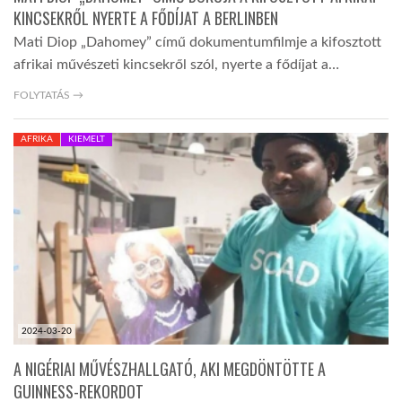
KINCSEKRŐL NYERTE A FŐDÍJAT A BERLINBEN
Mati Diop „Dahomey” című dokumentumfilmje a kifosztott
afrikai művészeti kincsekről szól, nyerte a fődíjat a…
FOLYTATÁS →
AFRIKA
KIEMELT
2024-03-20
A NIGÉRIAI MŰVÉSZHALLGATÓ, AKI MEGDÖNTÖTTE A
GUINNESS-REKORDOT