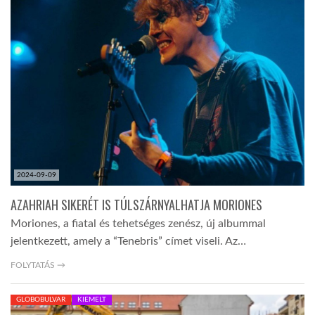
LATIMO.HU
GLOBOBOOK
2024-09-09
AZAHRIAH SIKERÉT IS TÚLSZÁRNYALHATJA MORIONES
Moriones, a fiatal és tehetséges zenész, új albummal
jelentkezett, amely a “Tenebris” címet viseli. Az…
FOLYTATÁS →
GLOBOBULVAR
KIEMELT