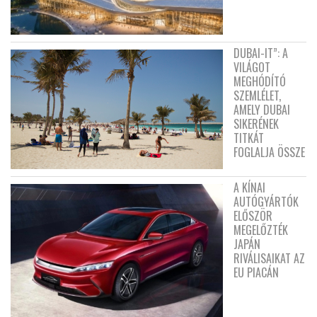
DUBAI-IT”: A
VILÁGOT
MEGHÓDÍTÓ
SZEMLÉLET,
AMELY DUBAI
SIKERÉNEK
TITKÁT
FOGLALJA ÖSSZE
A KÍNAI
AUTÓGYÁRTÓK
ELŐSZÖR
MEGELŐZTÉK
JAPÁN
RIVÁLISAIKAT AZ
EU PIACÁN