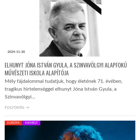
TROPICALMAGAZIN
GLOBOTV
2024-11-30
AFRIKA TUDÁSTÁR
ELHUNYT JÓNA ISTVÁN GYULA, A SZINVAVÖLGYI ALAPFOKÚ
MŰVÉSZETI ISKOLA ALAPÍTÓJA
A NAP SZÉPE
Mély fájdalommal tudatjuk, hogy életének 71. évében,
tragikus hirtelenséggel elhunyt Jóna István Gyula, a
LINKTR.EE
Szinvavölgyi…
FOLYTATÁS →
GLOBOZSARU
EURÓPA
KIEMELT
DOBRAVERO.HU