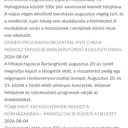
Nyíregyháza közötti 100c jelű vasútvonal kiemelt felújítása.
A május végén elindított beruházás augusztus végéig tart, és
a rendkívüli nyári hőség sem akadályozta a kivitelezést.A
munkálatok során a hosszúsínek cseréjének döntő része
már elkészült.
ÜNNEPI PROGRAMSOROZATTAL NYIT ÚJRA A
MISKOLCTAPOLCAI BARLANGFÜRDŐ AUGUSZTUSBAN
2026-08-04
A Miskolctapolcai Barlangfürdő augusztus 20-án ismét
megnyitja kapuit a látogatók előtt, a visszatérést pedig egy
négynapos rendezvénysorozattal ünnepli. Augusztus 20. és
23. között a fürdő előtti sétányon koncertek, élőzenei
fellépések és szórakoztató programok várják az
érdeklődőket.
TÖBB MINT 320 KISGYERMEK REKEDT A
KÓRHÁZAKBAN – MISKOLCON IS SÚLYOS A HELYZET
2026-08-04