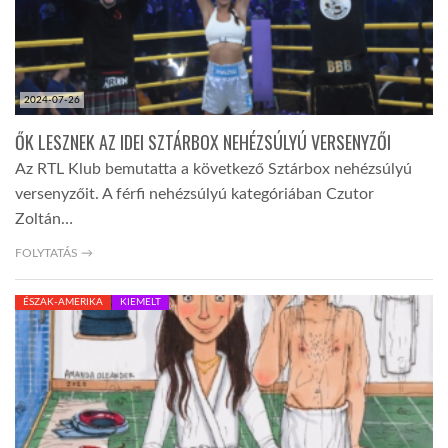
2024-07-26
ŐK LESZNEK AZ IDEI SZTÁRBOX NEHÉZSÚLYÚ VERSENYZŐI
Az RTL Klub bemutatta a következő Sztárbox nehézsúlyú
versenyzőit. A férfi nehézsúlyú kategóriában Czutor
Zoltán…
FOLYTATÁS →
ÉSZAK-AMERIKA
KIEMELT