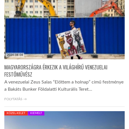
2024-08-04
MAGYARORSZÁGRA ÉRKEZIK A VILÁGHÍRŰ VENEZUELAI
FESTŐMŰVÉSZ
A venezuelai Zeus Salas “Előttem a holnap” című festménye
a Bakáts Bunker Földalatti Kulturális Teret…
FOLYTATÁS →
KÖZEL-KELET
KIEMELT