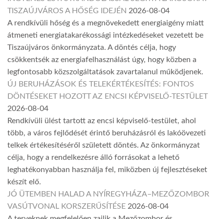
TISZAÚJVÁROS A HŐSÉG IDEJÉN
2026-08-04
A rendkívüli hőség és a megnövekedett energiaigény miatt
átmeneti energiatakarékossági intézkedéseket vezetett be
Tiszaújváros önkormányzata. A döntés célja, hogy
csökkentsék az energiafelhasználást úgy, hogy közben a
legfontosabb közszolgáltatások zavartalanul működjenek.
ÚJ BERUHÁZÁSOK ÉS TELEKÉRTÉKESÍTÉS: FONTOS
DÖNTÉSEKET HOZOTT AZ ENCSI KÉPVISELŐ-TESTÜLET
2026-08-04
Rendkívüli ülést tartott az encsi képviselő-testület, ahol
több, a város fejlődését érintő beruházásról és lakóövezeti
telkek értékesítéséről született döntés. Az önkormányzat
célja, hogy a rendelkezésre álló forrásokat a lehető
leghatékonyabban használja fel, miközben új fejlesztéseket
készít elő.
JÓ ÜTEMBEN HALAD A NYÍREGYHÁZA–MEZŐZOMBOR
VASÚTVONAL KORSZERŰSÍTÉSE
2026-08-04
A terveknek megfelelően zajlik a Mezőzombor és