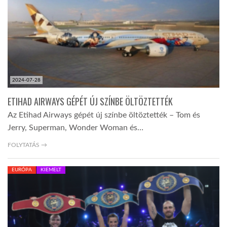
2024-07-28
ETIHAD AIRWAYS GÉPÉT ÚJ SZÍNBE ÖLTÖZTETTÉK
Az Etihad Airways gépét új színbe öltöztették – Tom és
Jerry, Superman, Wonder Woman és…
FOLYTATÁS →
EURÓPA
KIEMELT