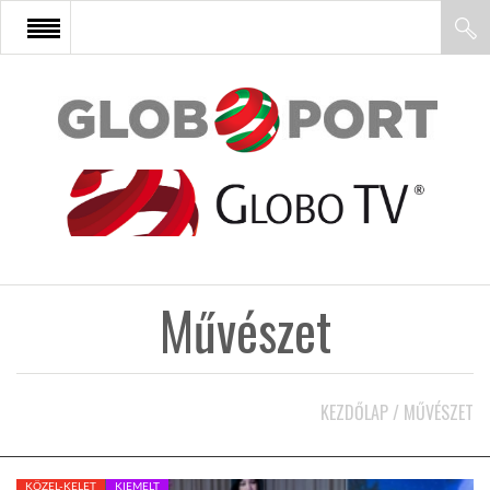
FŐOLDAL
AFRIKA
EURÓPA
Művészet
ÁZSIA
ÉSZAK-AMERIKA
KEZDŐLAP
/
MŰVÉSZET
LATIN-AMERIKA
KÖZEL-KELET
KIEMELT