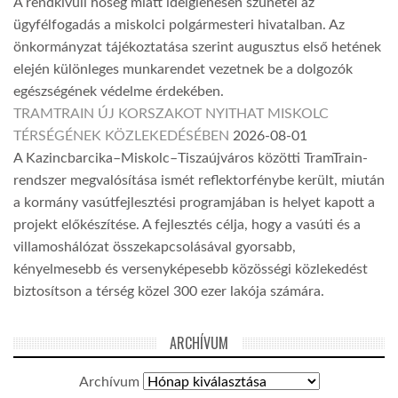
A rendkívüli hőség miatt ideiglenesen szünetel az
ügyfélfogadás a miskolci polgármesteri hivatalban. Az
önkormányzat tájékoztatása szerint augusztus első hetének
elején különleges munkarendet vezetnek be a dolgozók
egészségének védelme érdekében.
TRAMTRAIN ÚJ KORSZAKOT NYITHAT MISKOLC
TÉRSÉGÉNEK KÖZLEKEDÉSÉBEN
2026-08-01
A Kazincbarcika–Miskolc–Tiszaújváros közötti TramTrain-
rendszer megvalósítása ismét reflektorfénybe került, miután
a kormány vasútfejlesztési programjában is helyet kapott a
projekt előkészítése. A fejlesztés célja, hogy a vasúti és a
villamoshálózat összekapcsolásával gyorsabb,
kényelmesebb és versenyképesebb közösségi közlekedést
biztosítson a térség közel 300 ezer lakója számára.
ARCHÍVUM
Archívum