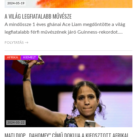
2024-05-19
A VILÁG LEGFIATALABB MŰVÉSZE
A mindössze 1 èves ghánai Ace Liam megdöntötte a világ
legfiatalabb férfi művészének járó Guinness-rekordot.…
FOLYTATÁS →
AFRIKA
KIEMELT
2024-03-22
MATI DIOP „DAHOMEY” CÍMŰ DOKUJA A KIFOSZTOTT AFRIKAI