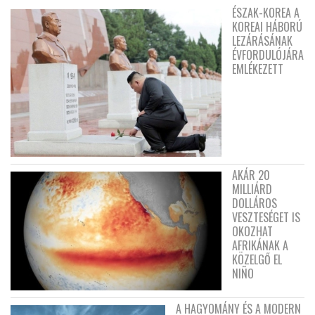
ÉSZAK-KOREA A
KOREAI HÁBORÚ
LEZÁRÁSÁNAK
ÉVFORDULÓJÁRA
EMLÉKEZETT
AKÁR 20
MILLIÁRD
DOLLÁROS
VESZTESÉGET IS
OKOZHAT
AFRIKÁNAK A
KÖZELGŐ EL
NIÑO
A HAGYOMÁNY ÉS A MODERN