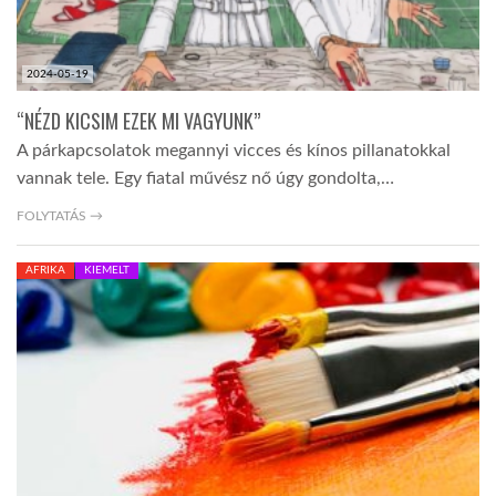
2024-05-19
“NÉZD KICSIM EZEK MI VAGYUNK”
A párkapcsolatok megannyi vicces és kínos pillanatokkal
vannak tele. Egy fiatal művész nő úgy gondolta,…
FOLYTATÁS →
AFRIKA
KIEMELT