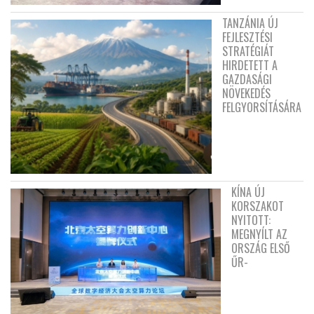
TANZÁNIA ÚJ
FEJLESZTÉSI
STRATÉGIÁT
HIRDETETT A
GAZDASÁGI
NÖVEKEDÉS
FELGYORSÍTÁSÁRA
KÍNA ÚJ
KORSZAKOT
NYITOTT:
MEGNYÍLT AZ
ORSZÁG ELSŐ
ŰR-