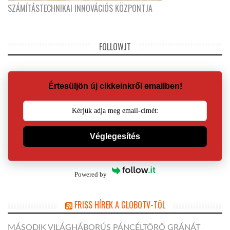
SZÁMÍTÁSTECHNIKAI INNOVÁCIÓS KÖZPONTJA
FOLLOW.IT
Értesüljön új cikkeinkről emailben!
Véglegesítés
Powered by
FRISS HÍREK A GLOBOTV-TŐL
MÁSODIK VILÁGHÁBORÚS PÁNCÉLTÖRŐ GRÁNÁT