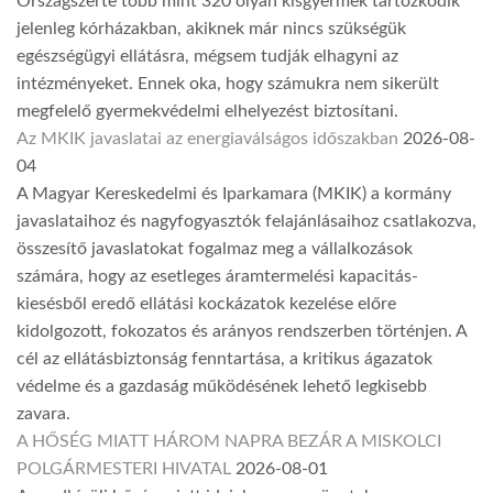
Országszerte több mint 320 olyan kisgyermek tartózkodik
jelenleg kórházakban, akiknek már nincs szükségük
egészségügyi ellátásra, mégsem tudják elhagyni az
intézményeket. Ennek oka, hogy számukra nem sikerült
megfelelő gyermekvédelmi elhelyezést biztosítani.
Az MKIK javaslatai az energiaválságos időszakban
2026-08-
04
A Magyar Kereskedelmi és Iparkamara (MKIK) a kormány
javaslataihoz és nagyfogyasztók felajánlásaihoz csatlakozva,
összesítő javaslatokat fogalmaz meg a vállalkozások
számára, hogy az esetleges áramtermelési kapacitás-
kiesésből eredő ellátási kockázatok kezelése előre
kidolgozott, fokozatos és arányos rendszerben történjen. A
cél az ellátásbiztonság fenntartása, a kritikus ágazatok
védelme és a gazdaság működésének lehető legkisebb
zavara.
A HŐSÉG MIATT HÁROM NAPRA BEZÁR A MISKOLCI
POLGÁRMESTERI HIVATAL
2026-08-01