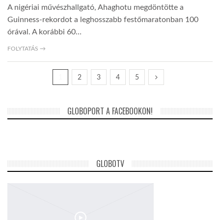
A nigériai művészhallgató, Ahaghotu megdöntötte a
Guinness-rekordot a leghosszabb festőmaratonban 100
órával. A korábbi 60…
FOLYTATÁS →
1
2
3
4
5
GLOBOPORT A FACEBOOKON!
GLOBOTV