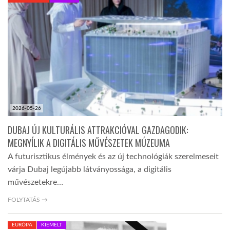
KÖZEL-KELET
AUSZTRÁLIA
A VILÁG ITTHON
2026-05-26
MÉDIA
DUBAJ ÚJ KULTURÁLIS ATTRAKCIÓVAL GAZDAGODIK:
MEGNYÍLIK A DIGITÁLIS MŰVÉSZETEK MÚZEUMA
A futurisztikus élmények és az új technológiák szerelmeseit
várja Dubaj legújabb látványossága, a digitális
művészetekre…
GLOBOTV BP
FOLYTATÁS →
HÍR3D
EURÓPA
KIEMELT