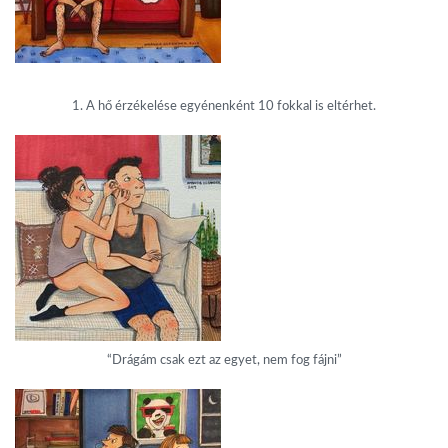
1. A hő érzékelése egyénenként 10 fokkal is eltérhet.
“Drágám csak ezt az egyet, nem fog fájni”