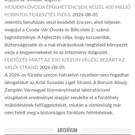
MODERN ÓVODA ÉPÜLHET ENCSEN: KÖZEL 400 MILLIÓ
FORINTOS FEJLESZTÉS INDUL
2026-08-05
Jelentős beruházás veszi kezdetét Encsen, ahol teljesen
megújul a Csoda-Vár Óvoda és Bölcsőde 2. számú
tagintézménye. A fejlesztés célja, hogy korszerűbb,
biztonságosabb és a mai elvárásoknak megfelelő környezet
várja a kisgyermekeket és az intézmény dolgozóit.
FERTŐZÉS MIATT AZ IDEI SZEZON VÉGÉIG BEZÁRT AZ
ARLÓI STRAND
2026-08-05
A 2026-os fürdési szezon hátralévő részében nem fogadhat
látogatókat az Arlói Suvadás Liget Strand. A Borsod-Abaúj-
Zemplén Vármegyei Kormányhivatal laboratóriumi
vizsgálatok eredményei alapján rendelte el a fürdőhely
működésének felfüggesztését, miután a vízminőség már
nem felelt meg a biztonságos fürdőzés feltételeinek.
ARCHÍVUM