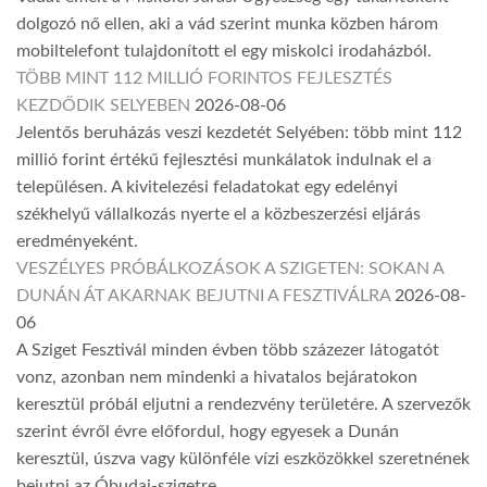
dolgozó nő ellen, aki a vád szerint munka közben három
mobiltelefont tulajdonított el egy miskolci irodaházból.
TÖBB MINT 112 MILLIÓ FORINTOS FEJLESZTÉS
KEZDŐDIK SELYEBEN
2026-08-06
Jelentős beruházás veszi kezdetét Selyében: több mint 112
millió forint értékű fejlesztési munkálatok indulnak el a
településen. A kivitelezési feladatokat egy edelényi
székhelyű vállalkozás nyerte el a közbeszerzési eljárás
eredményeként.
VESZÉLYES PRÓBÁLKOZÁSOK A SZIGETEN: SOKAN A
DUNÁN ÁT AKARNAK BEJUTNI A FESZTIVÁLRA
2026-08-
06
A Sziget Fesztivál minden évben több százezer látogatót
vonz, azonban nem mindenki a hivatalos bejáratokon
keresztül próbál eljutni a rendezvény területére. A szervezők
szerint évről évre előfordul, hogy egyesek a Dunán
keresztül, úszva vagy különféle vízi eszközökkel szeretnének
bejutni az Óbudai-szigetre.