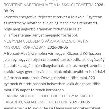
BŐVÍTENÉ NAPERŐMŰVÉT A MISKOLCI EGYETEM
2026-
08-06
Jelentős energetikai fejlesztést tervez a Miskolci Egyetem:
az intézmény bővítené a jelenlegi napelemes rendszerét,
hogy még nagyobb arányban fedezhesse saját
villamosenergia-igényét megújuló forrásból.
NEGYVEN CSECSEMŐ VÁRJA A HAZAJUTÁST A
MISKOLCI KÓRHÁZBAN
2026-08-06
A Borsod-Abaúj-Zemplén Vármegyei Központi Kórházban
jelenleg negyven olyan csecsemő tartózkodik, akik egészségi
állapotuk alapján már elhagyhatnák az intézményt, azonban
családi vagy gyermekvédelmi okok miatt továbbra is kórházi
ellátásban maradnak. Országos szinten több mint 320
gyermek érintett hasonló helyzetben, akik átlagosan több
mint 105 napot töltenek kórházban.
HÁROM MOBILTELEFONT LOPOTT EGY MISKOLCI
TAKARÍTÓ, VÁDAT EMELTEK ELLENE
2026-08-06
Vádat emelt a Miskolci Járási Ügyészség egy takarítóként