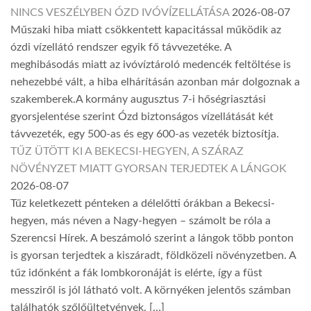
NINCS VESZÉLYBEN ÓZD IVÓVÍZELLÁTÁSA
2026-08-07
Műszaki hiba miatt csökkentett kapacitással működik az
ózdi vízellátó rendszer egyik fő távvezetéke. A
meghibásodás miatt az ivóvíztároló medencék feltöltése is
nehezebbé vált, a hiba elhárításán azonban már dolgoznak a
szakemberek.A kormány augusztus 7-i hőségriasztási
gyorsjelentése szerint Ózd biztonságos vízellátását két
távvezeték, egy 500-as és egy 600-as vezeték biztosítja.
TŰZ ÜTÖTT KI A BEKECSI-HEGYEN, A SZÁRAZ
NÖVÉNYZET MIATT GYORSAN TERJEDTEK A LÁNGOK
2026-08-07
Tűz keletkezett pénteken a délelőtti órákban a Bekecsi-
hegyen, más néven a Nagy-hegyen – számolt be róla a
Szerencsi Hírek. A beszámoló szerint a lángok több ponton
is gyorsan terjedtek a kiszáradt, földközeli növényzetben. A
tűz időnként a fák lombkoronáját is elérte, így a füst
messziről is jól látható volt. A környéken jelentős számban
találhatók szőlőültetvények, […]