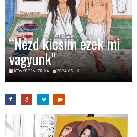
TROPICALMAGAZIN
GLOBOTV
“Nézd kicsim ezek mi
vagyunk”
AFRIKA TUDÁSTÁR
A NAP SZÉPE
KONYECSNI ERIKA
2024-05-19
LINKTR.EE
GLOBOZSARU
DOBRAVERO.HU