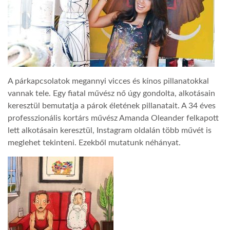
LATIMO.HU
GLOBOBOOK
A párkapcsolatok megannyi vicces és kínos pillanatokkal
vannak tele. Egy fiatal művész nő úgy gondolta, alkotásain
keresztül bemutatja a párok életének pillanatait. A 34 éves
professzionális kortárs művész Amanda Oleander felkapott
lett alkotásain keresztül, Instagram oldalán több művét is
meglehet tekinteni. Ezekből mutatunk néhányat.