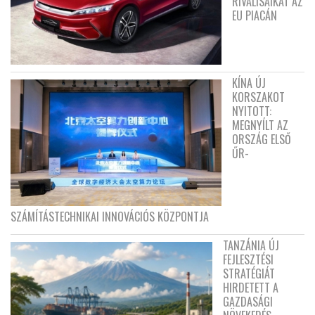
RIVÁLISAIKAT AZ
EU PIACÁN
KÍNA ÚJ
KORSZAKOT
NYITOTT:
MEGNYÍLT AZ
ORSZÁG ELSŐ
ŰR-
SZÁMÍTÁSTECHNIKAI INNOVÁCIÓS KÖZPONTJA
TANZÁNIA ÚJ
FEJLESZTÉSI
STRATÉGIÁT
HIRDETETT A
GAZDASÁGI