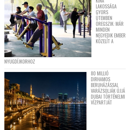
KÍNA
LAKOSSÁGA
GYORS
ÜTEMBEN
ÖREGSZIK: MÁR
MINDEN
NEGYEDIK EMBER
KÖZELÍT A
NYUGDÍJKORHOZ
80 MILLIÓ
DIRHAMOS
BERUHÁZÁSSAL
VARÁZSOLJÁK ÚJJÁ
DUBAI TÖRTÉNELMI
VÍZPARTJÁT