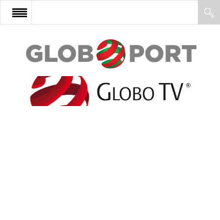
FŐOLDAL
AFRIKA
EURÓPA
ÁZSIA
ÉSZAK-AMERIKA
LATIN-AMERIKA