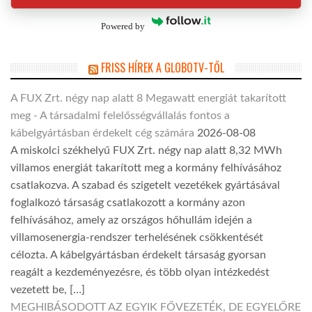
Powered by
FRISS HÍREK A GLOBOTV-TŐL
A FUX Zrt. négy nap alatt 8 Megawatt energiát takarított
meg - A társadalmi felelősségvállalás fontos a
kábelgyártásban érdekelt cég számára
2026-08-08
A miskolci székhelyű FUX Zrt. négy nap alatt 8,32 MWh
villamos energiát takarított meg a kormány felhívásához
csatlakozva. A szabad és szigetelt vezetékek gyártásával
foglalkozó társaság csatlakozott a kormány azon
felhívásához, amely az országos hőhullám idején a
villamosenergia-rendszer terhelésének csökkentését
célozta. A kábelgyártásban érdekelt társaság gyorsan
reagált a kezdeményezésre, és több olyan intézkedést
vezetett be, […]
MEGHIBÁSODOTT AZ EGYIK FŐVEZETÉK, DE EGYELŐRE