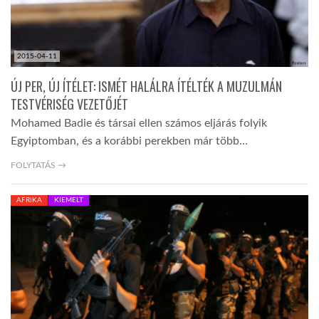
2015-04-11
ÚJ PER, ÚJ ÍTÉLET: ISMÉT HALÁLRA ÍTÉLTÉK A MUZULMÁN
TESTVÉRISÉG VEZETŐJÉT
Mohamed Badie és társai ellen számos eljárás folyik
Egyiptomban, és a korábbi perekben már több…
FOLYTATÁS →
AFRIKA
KIEMELT