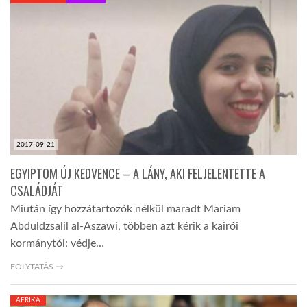
KÖZEL-KELET
AUSZTRÁLIA
A VILÁG ITTHON
2017-09-21
MÉDIA
EGYIPTOM ÚJ KEDVENCE – A LÁNY, AKI FELJELENTETTE A
CSALÁDJÁT
Miután így hozzátartozók nélkül maradt Mariam
Abduldzsalil al-Aszawi, többen azt kérik a kairói
kormánytól: védje…
GLOBOTV BP
FOLYTATÁS →
HÍR3D
AFRIKA