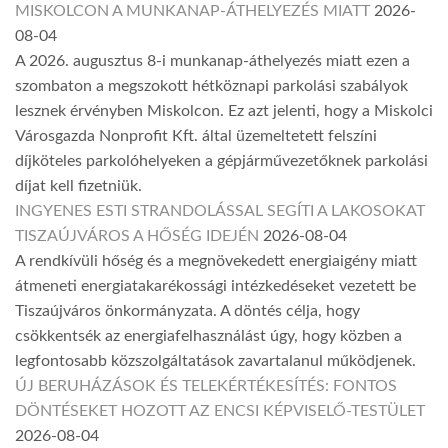
MISKOLCON A MUNKANAP-ÁTHELYEZÉS MIATT
2026-
08-04
A 2026. augusztus 8-i munkanap-áthelyezés miatt ezen a
szombaton a megszokott hétköznapi parkolási szabályok
lesznek érvényben Miskolcon. Ez azt jelenti, hogy a Miskolci
Városgazda Nonprofit Kft. által üzemeltetett felszíni
díjköteles parkolóhelyeken a gépjárművezetőknek parkolási
díjat kell fizetniük.
INGYENES ESTI STRANDOLÁSSAL SEGÍTI A LAKOSOKAT
TISZAÚJVÁROS A HŐSÉG IDEJÉN
2026-08-04
A rendkívüli hőség és a megnövekedett energiaigény miatt
átmeneti energiatakarékossági intézkedéseket vezetett be
Tiszaújváros önkormányzata. A döntés célja, hogy
csökkentsék az energiafelhasználást úgy, hogy közben a
legfontosabb közszolgáltatások zavartalanul működjenek.
ÚJ BERUHÁZÁSOK ÉS TELEKÉRTÉKESÍTÉS: FONTOS
DÖNTÉSEKET HOZOTT AZ ENCSI KÉPVISELŐ-TESTÜLET
2026-08-04