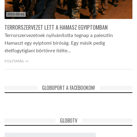
2015-03-01
TERRORSZERVEZET LETT A HAMASZ EGYIPTOMBAN
Terrorszervezetnek nyilvánította tegnap a palesztin
Hamaszt egy eyiptomi bíróság. Egy másik pedig
életfogytiglani börtönre ítélte…
FOLYTATÁS →
GLOBOPORT A FACEBOOKON!
GLOBOTV