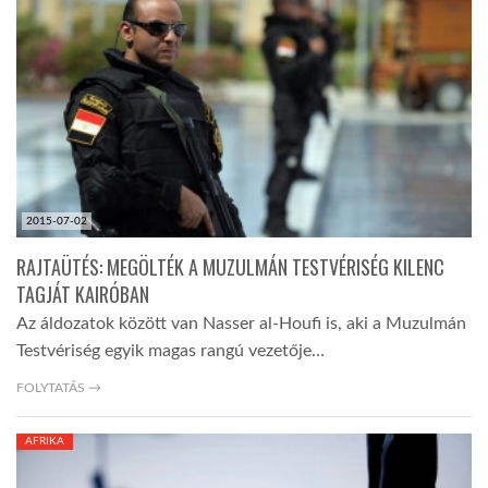
TROPICALMAGAZIN
GLOBOTV
AFRIKA TUDÁSTÁR
2015-07-02
A NAP SZÉPE
RAJTAÜTÉS: MEGÖLTÉK A MUZULMÁN TESTVÉRISÉG KILENC
TAGJÁT KAIRÓBAN
Az áldozatok között van Nasser al-Houfi is, aki a Muzulmán
LINKTR.EE
Testvériség egyik magas rangú vezetője…
FOLYTATÁS →
GLOBOZSARU
AFRIKA
DOBRAVERO.HU