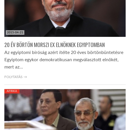
2015-04-21
20 ÉV BÖRTÖN MORSZI EX ELNÖKNEK EGYIPTOMBAN
Az egyiptomi bíróság azért ítélte 20 éves börtönbüntetésre
Egyiptom egykor demokratikusan megválasztott elnökét,
mert az…
FOLYTATÁS →
AFRIKA