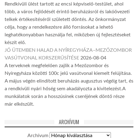
Rendkívüli ülést tartott az encsi képviselő-testület, ahol
több, a város fejlődését érintő beruházásról és lakóövezeti
telkek értékesítéséről született döntés. Az önkormányzat
célja, hogy a rendelkezésre álló forrásokat a lehető
leghatékonyabban használja fel, miközben új fejlesztéseket
készít elő.
JÓ ÜTEMBEN HALAD A NYÍREGYHÁZA–MEZŐZOMBOR
VASÚTVONAL KORSZERŰSÍTÉSE
2026-08-04
A terveknek megfelelően zajlik a Mezőzombor és
Nyíregyháza közötti 100c jelű vasútvonal kiemelt felújítása.
A május végén elindított beruházás augusztus végéig tart, és
a rendkívüli nyári hőség sem akadályozta a kivitelezést.A
munkálatok során a hosszúsínek cseréjének döntő része
már elkészült.
ARCHÍVUM
Archívum