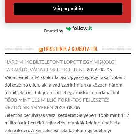
Véglegesítés
Powered by
FRISS HÍREK A GLOBOTV-TŐL
HÁROM MOBILTELEFONT LOPOTT EGY MISKOLCI
TAKARÍTÓ, VÁDAT EMELTEK ELLENE
2026-08-06
Vádat emelt a Miskolci Járási Ügyészség egy takarítóként
dolgozó nő ellen, aki a vád szerint munka közben három
mobiltelefont tulajdonított el egy miskolci irodaházból.
TÖBB MINT 112 MILLIÓ FORINTOS FEJLESZTÉS
KEZDŐDIK SELYEBEN
2026-08-06
Jelentős beruházás veszi kezdetét Selyében: több mint 112
millió forint értékű fejlesztési munkálatok indulnak el a
településen. A kivitelezési feladatokat egy edelényi