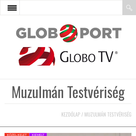
FŐOLDAL
AFRIKA
EURÓPA
Muzulmán Testvériség
ÁZSIA
ÉSZAK-AMERIKA
KEZDŐLAP
/
MUZULMÁN TESTVÉRISÉG
LATIN-AMERIKA
KÖZEL-KELET
KIEMELT