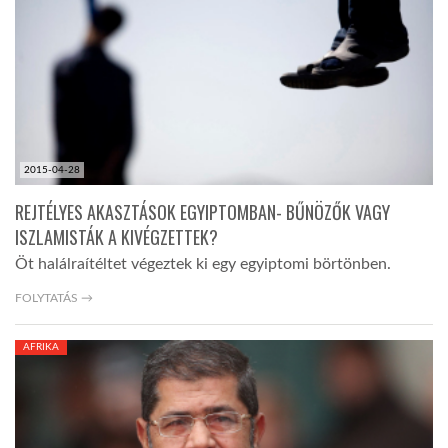
LATIMO.HU
GLOBOBOOK
2015-04-28
REJTÉLYES AKASZTÁSOK EGYIPTOMBAN- BŰNÖZŐK VAGY
ISZLAMISTÁK A KIVÉGZETTEK?
Öt halálraítéltet végeztek ki egy egyiptomi börtönben.
FOLYTATÁS →
AFRIKA