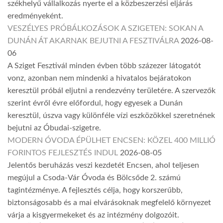
székhelyű vállalkozás nyerte el a közbeszerzési eljárás
eredményeként.
VESZÉLYES PRÓBÁLKOZÁSOK A SZIGETEN: SOKAN A
DUNÁN ÁT AKARNAK BEJUTNI A FESZTIVÁLRA
2026-08-
06
A Sziget Fesztivál minden évben több százezer látogatót
vonz, azonban nem mindenki a hivatalos bejáratokon
keresztül próbál eljutni a rendezvény területére. A szervezők
szerint évről évre előfordul, hogy egyesek a Dunán
keresztül, úszva vagy különféle vízi eszközökkel szeretnének
bejutni az Óbudai-szigetre.
MODERN ÓVODA ÉPÜLHET ENCSEN: KÖZEL 400 MILLIÓ
FORINTOS FEJLESZTÉS INDUL
2026-08-05
Jelentős beruházás veszi kezdetét Encsen, ahol teljesen
megújul a Csoda-Vár Óvoda és Bölcsőde 2. számú
tagintézménye. A fejlesztés célja, hogy korszerűbb,
biztonságosabb és a mai elvárásoknak megfelelő környezet
várja a kisgyermekeket és az intézmény dolgozóit.