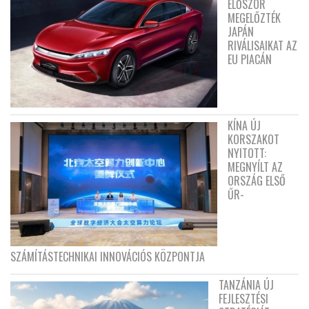
ELŐSZÖR
MEGELŐZTÉK
JAPÁN
RIVÁLISAIKAT AZ
EU PIACÁN
KÍNA ÚJ
KORSZAKOT
NYITOTT:
MEGNYÍLT AZ
ORSZÁG ELSŐ
ŰR-
SZÁMÍTÁSTECHNIKAI INNOVÁCIÓS KÖZPONTJA
TANZÁNIA ÚJ
FEJLESZTÉSI