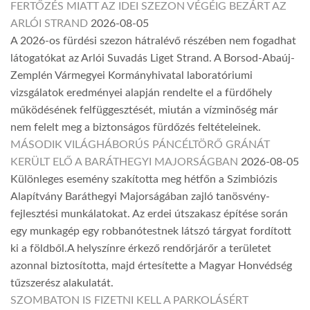
FERTŐZÉS MIATT AZ IDEI SZEZON VÉGÉIG BEZÁRT AZ
ARLÓI STRAND
2026-08-05
A 2026-os fürdési szezon hátralévő részében nem fogadhat
látogatókat az Arlói Suvadás Liget Strand. A Borsod-Abaúj-
Zemplén Vármegyei Kormányhivatal laboratóriumi
vizsgálatok eredményei alapján rendelte el a fürdőhely
működésének felfüggesztését, miután a vízminőség már
nem felelt meg a biztonságos fürdőzés feltételeinek.
MÁSODIK VILÁGHÁBORÚS PÁNCÉLTÖRŐ GRÁNÁT
KERÜLT ELŐ A BARÁTHEGYI MAJORSÁGBAN
2026-08-05
Különleges esemény szakította meg hétfőn a Szimbiózis
Alapítvány Baráthegyi Majorságában zajló tanösvény-
fejlesztési munkálatokat. Az erdei útszakasz építése során
egy munkagép egy robbanótestnek látszó tárgyat fordított
ki a földből.A helyszínre érkező rendőrjárőr a területet
azonnal biztosította, majd értesítette a Magyar Honvédség
tűzszerész alakulatát.
SZOMBATON IS FIZETNI KELL A PARKOLÁSÉRT