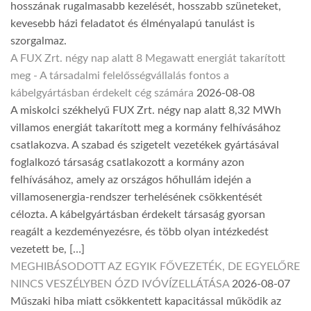
hosszának rugalmasabb kezelését, hosszabb szüneteket,
kevesebb házi feladatot és élményalapú tanulást is
szorgalmaz.
A FUX Zrt. négy nap alatt 8 Megawatt energiát takarított
meg - A társadalmi felelősségvállalás fontos a
kábelgyártásban érdekelt cég számára
2026-08-08
A miskolci székhelyű FUX Zrt. négy nap alatt 8,32 MWh
villamos energiát takarított meg a kormány felhívásához
csatlakozva. A szabad és szigetelt vezetékek gyártásával
foglalkozó társaság csatlakozott a kormány azon
felhívásához, amely az országos hőhullám idején a
villamosenergia-rendszer terhelésének csökkentését
célozta. A kábelgyártásban érdekelt társaság gyorsan
reagált a kezdeményezésre, és több olyan intézkedést
vezetett be, […]
MEGHIBÁSODOTT AZ EGYIK FŐVEZETÉK, DE EGYELŐRE
NINCS VESZÉLYBEN ÓZD IVÓVÍZELLÁTÁSA
2026-08-07
Műszaki hiba miatt csökkentett kapacitással működik az