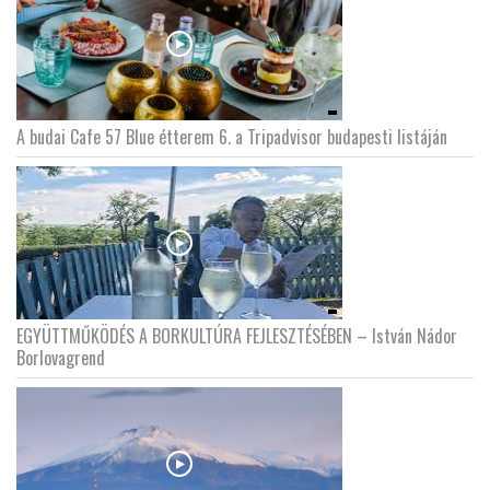
A budai Cafe 57 Blue étterem 6. a Tripadvisor budapesti listáján
EGYÜTTMŰKÖDÉS A BORKULTÚRA FEJLESZTÉSÉBEN – István Nádor
Borlovagrend