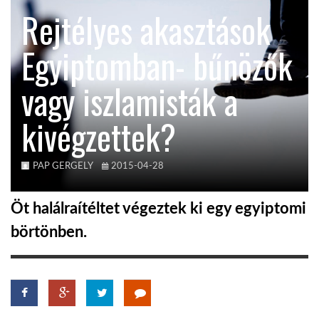
Rejtélyes akasztások
TROPICALMAGAZIN
Egyiptomban- bűnözők
GLOBOTV
vagy iszlamisták a
kivégzettek?
AFRIKA TUDÁSTÁR
A NAP SZÉPE
PAP GERGELY
2015-04-28
Öt halálraítéltet végeztek ki egy egyiptomi
LINKTR.EE
börtönben.
GLOBOZSARU
DOBRAVERO.HU