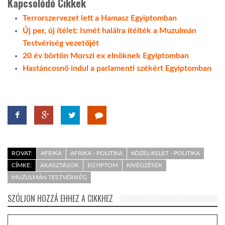
Kapcsolódó Cikkek
Terrorszervezet lett a Hamasz Egyiptomban
Új per, új ítélet: Ismét halálra ítélték a Muzulmán
Testvériség vezetőjét
20 év börtön Morszi ex elnöknek Egyiptomban
Hastáncosnő indul a parlamenti székért Egyiptomban
ROVAT:
AFRIKA
AFRIKA - POLITIKA
KÖZEL-KELET - POLITIKA
CÍMKE:
AKASZTÁSOK
EGYIPTOM
KIVÉGZÉSEK
MUZULMÁN TESTVÉRISÉG
SZÓLJON HOZZÁ EHHEZ A CIKKHEZ