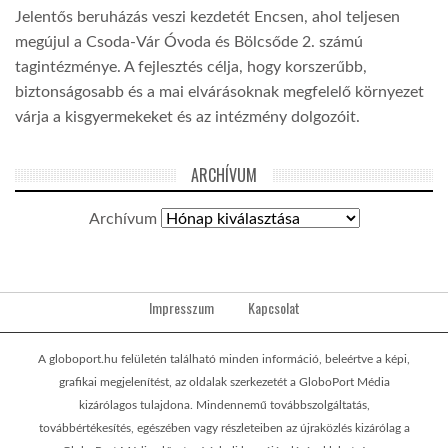
Jelentős beruházás veszi kezdetét Encsen, ahol teljesen
megújul a Csoda-Vár Óvoda és Bölcsőde 2. számú
tagintézménye. A fejlesztés célja, hogy korszerűbb,
biztonságosabb és a mai elvárásoknak megfelelő környezet
várja a kisgyermekeket és az intézmény dolgozóit.
ARCHÍVUM
Archívum
Impresszum
Kapcsolat
A globoport.hu felületén található minden információ, beleértve a képi,
grafikai megjelenítést, az oldalak szerkezetét a GloboPort Média
kizárólagos tulajdona. Mindennemű továbbszolgáltatás,
továbbértékesítés, egészében vagy részleteiben az újraközlés kizárólag a