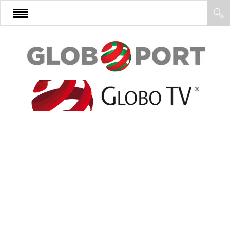
FŐOLDAL
AFRIKA
EURÓPA
ÁZSIA
ÉSZAK-AMERIKA
LATIN-AMERIKA