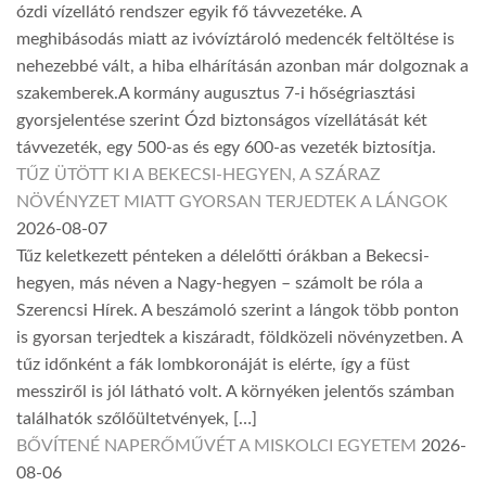
ózdi vízellátó rendszer egyik fő távvezetéke. A
meghibásodás miatt az ivóvíztároló medencék feltöltése is
nehezebbé vált, a hiba elhárításán azonban már dolgoznak a
szakemberek.A kormány augusztus 7-i hőségriasztási
gyorsjelentése szerint Ózd biztonságos vízellátását két
távvezeték, egy 500-as és egy 600-as vezeték biztosítja.
TŰZ ÜTÖTT KI A BEKECSI-HEGYEN, A SZÁRAZ
NÖVÉNYZET MIATT GYORSAN TERJEDTEK A LÁNGOK
2026-08-07
Tűz keletkezett pénteken a délelőtti órákban a Bekecsi-
hegyen, más néven a Nagy-hegyen – számolt be róla a
Szerencsi Hírek. A beszámoló szerint a lángok több ponton
is gyorsan terjedtek a kiszáradt, földközeli növényzetben. A
tűz időnként a fák lombkoronáját is elérte, így a füst
messziről is jól látható volt. A környéken jelentős számban
találhatók szőlőültetvények, […]
BŐVÍTENÉ NAPERŐMŰVÉT A MISKOLCI EGYETEM
2026-
08-06