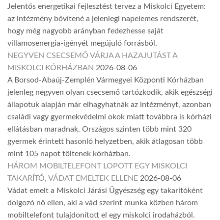
Jelentős energetikai fejlesztést tervez a Miskolci Egyetem:
az intézmény bővítené a jelenlegi napelemes rendszerét,
hogy még nagyobb arányban fedezhesse saját
villamosenergia-igényét megújuló forrásból.
NEGYVEN CSECSEMŐ VÁRJA A HAZAJUTÁST A
MISKOLCI KÓRHÁZBAN
2026-08-06
A Borsod-Abaúj-Zemplén Vármegyei Központi Kórházban
jelenleg negyven olyan csecsemő tartózkodik, akik egészségi
állapotuk alapján már elhagyhatnák az intézményt, azonban
családi vagy gyermekvédelmi okok miatt továbbra is kórházi
ellátásban maradnak. Országos szinten több mint 320
gyermek érintett hasonló helyzetben, akik átlagosan több
mint 105 napot töltenek kórházban.
HÁROM MOBILTELEFONT LOPOTT EGY MISKOLCI
TAKARÍTÓ, VÁDAT EMELTEK ELLENE
2026-08-06
Vádat emelt a Miskolci Járási Ügyészség egy takarítóként
dolgozó nő ellen, aki a vád szerint munka közben három
mobiltelefont tulajdonított el egy miskolci irodaházból.