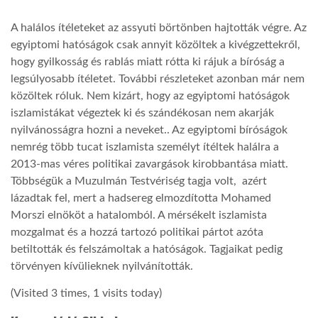
A halálos ítéleteket az assyuti börtönben hajtották végre. Az
LATIMO.HU
egyiptomi hatóságok csak annyit közöltek a kivégzettekről,
hogy gyilkosság és rablás miatt rótta ki rájuk a bíróság a
GLOBOBOOK
legsúlyosabb ítéletet. További részleteket azonban már nem
közöltek róluk. Nem kizárt, hogy az egyiptomi hatóságok
iszlamistákat végeztek ki és szándékosan nem akarják
nyilvánosságra hozni a neveket.. Az egyiptomi bíróságok
nemrég több tucat iszlamista személyt ítéltek halálra a
2013-mas véres politikai zavargások kirobbantása miatt.
Többségük a Muzulmán Testvériség tagja volt, azért
lázadtak fel, mert a hadsereg elmozdította Mohamed
Morszi elnököt a hatalomból. A mérsékelt iszlamista
mozgalmat és a hozzá tartozó politikai pártot azóta
betiltották és felszámoltak a hatóságok. Tagjaikat pedig
törvényen kívülieknek nyilvánították.
(Visited 3 times, 1 visits today)