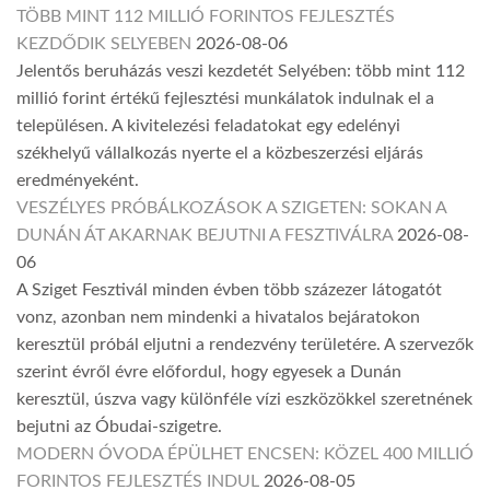
TÖBB MINT 112 MILLIÓ FORINTOS FEJLESZTÉS
KEZDŐDIK SELYEBEN
2026-08-06
Jelentős beruházás veszi kezdetét Selyében: több mint 112
millió forint értékű fejlesztési munkálatok indulnak el a
településen. A kivitelezési feladatokat egy edelényi
székhelyű vállalkozás nyerte el a közbeszerzési eljárás
eredményeként.
VESZÉLYES PRÓBÁLKOZÁSOK A SZIGETEN: SOKAN A
DUNÁN ÁT AKARNAK BEJUTNI A FESZTIVÁLRA
2026-08-
06
A Sziget Fesztivál minden évben több százezer látogatót
vonz, azonban nem mindenki a hivatalos bejáratokon
keresztül próbál eljutni a rendezvény területére. A szervezők
szerint évről évre előfordul, hogy egyesek a Dunán
keresztül, úszva vagy különféle vízi eszközökkel szeretnének
bejutni az Óbudai-szigetre.
MODERN ÓVODA ÉPÜLHET ENCSEN: KÖZEL 400 MILLIÓ
FORINTOS FEJLESZTÉS INDUL
2026-08-05