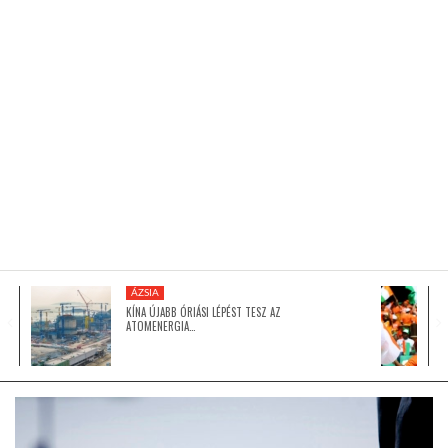
KÖZEL-KELET
AUSZTRÁLIA
A VILÁG ITTHON
MÉDIA
ÁZSIA
KÍNA ÚJABB ÓRIÁSI LÉPÉST TESZ AZ
ATOMENERGIA…
GLOBOTV BP
HÍR3D