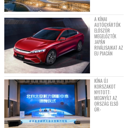
A KÍNAI
AUTÓGYÁRTÓK
ELŐSZÖR
MEGELŐZTÉK
JAPÁN
RIVÁLISAIKAT AZ
EU PIACÁN
KÍNA ÚJ
KORSZAKOT
NYITOTT:
MEGNYÍLT AZ
ORSZÁG ELSŐ
ŰR-