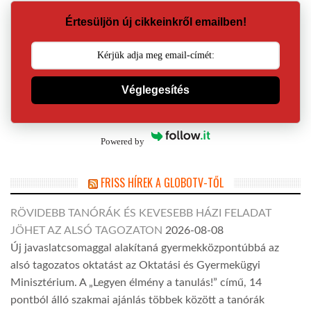
Értesüljön új cikkeinkről emailben!
Véglegesítés
Powered by
FRISS HÍREK A GLOBOTV-TŐL
RÖVIDEBB TANÓRÁK ÉS KEVESEBB HÁZI FELADAT
JÖHET AZ ALSÓ TAGOZATON
2026-08-08
Új javaslatcsomaggal alakítaná gyermekközpontúbbá az
alsó tagozatos oktatást az Oktatási és Gyermekügyi
Minisztérium. A „Legyen élmény a tanulás!” című, 14
pontból álló szakmai ajánlás többek között a tanórák