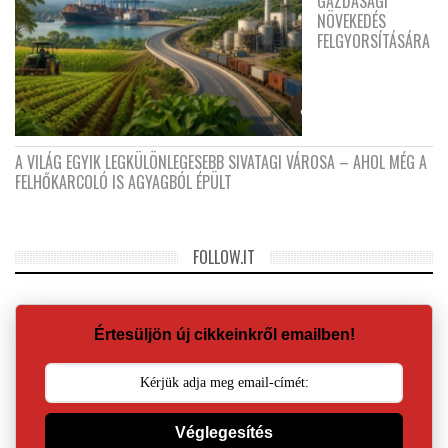
GAZDASÁGI
NÖVEKEDÉS
FELGYORSÍTÁSÁRA
A VILÁG EGYIK LEGKÜLÖNLEGESEBB SIVATAGI VÁROSA – AHOL MÉG A
FELHŐKARCOLÓ IS AGYAGBÓL ÉPÜLT
FOLLOW.IT
Értesüljön új cikkeinkről emailben!
Véglegesítés