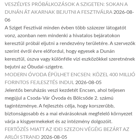
VESZÉLYES PRÓBÁLKOZÁSOK A SZIGETEN: SOKAN A
DUNÁN ÁT AKARNAK BEJUTNI A FESZTIVÁLRA
2026-08-
06
A Sziget Fesztivál minden évben több százezer látogatót
vonz, azonban nem mindenki a hivatalos bejáratokon
keresztül próbál eljutni a rendezvény területére. A szervezők
szerint évről évre előfordul, hogy egyesek a Dunán
keresztül, úszva vagy különféle vízi eszközökkel szeretnének
bejutni az Óbudai-szigetre.
MODERN ÓVODA ÉPÜLHET ENCSEN: KÖZEL 400 MILLIÓ
FORINTOS FEJLESZTÉS INDUL
2026-08-05
Jelentős beruházás veszi kezdetét Encsen, ahol teljesen
megújul a Csoda-Vár Óvoda és Bölcsőde 2. számú
tagintézménye. A fejlesztés célja, hogy korszerűbb,
biztonságosabb és a mai elvárásoknak megfelelő környezet
várja a kisgyermekeket és az intézmény dolgozóit.
FERTŐZÉS MIATT AZ IDEI SZEZON VÉGÉIG BEZÁRT AZ
ARLÓI STRAND
2026-08-05