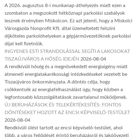
A 2026. augusztus 8-i munkanap-áthelyezés miatt ezen a
szombaton a megszokott hétköznapi parkolási szabályok
lesznek érvényben Miskolcon. Ez azt jelenti, hogy a Miskolci
Városgazda Nonprofit Kft. által üzemeltetett felszíni
díjköteles parkolóhelyeken a gépjárművezetőknek parkolási
díjat kell fizetniük.
INGYENES ESTI STRANDOLÁSSAL SEGÍTI A LAKOSOKAT
TISZAÚJVÁROS A HŐSÉG IDEJÉN
2026-08-04
A rendkívüli hőség és a megnövekedett energiaigény miatt
átmeneti energiatakarékossági intézkedéseket vezetett be
Tiszaújváros önkormányzata. A döntés célja, hogy
csökkentsék az energiafelhasználást úgy, hogy közben a
legfontosabb közszolgáltatások zavartalanul működjenek.
ÚJ BERUHÁZÁSOK ÉS TELEKÉRTÉKESÍTÉS: FONTOS
DÖNTÉSEKET HOZOTT AZ ENCSI KÉPVISELŐ-TESTÜLET
2026-08-04
Rendkívüli ülést tartott az encsi képviselő-testület, ahol
több, a város fejlődését érintő beruházásról és lakóövezeti