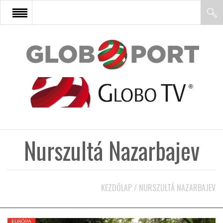
FŐOLDAL
AFRIKA
EURÓPA
Nurszultá Nazarbajev
ÁZSIA
ÉSZAK-AMERIKA
KEZDŐLAP
/
NURSZULTÁ NAZARBAJEV
LATIN-AMERIKA
EURÓPA