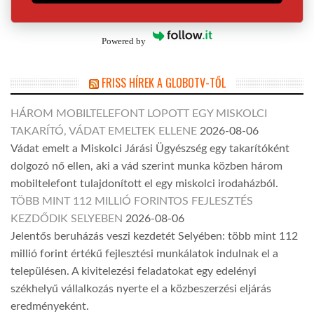
Powered by
FRISS HÍREK A GLOBOTV-TŐL
HÁROM MOBILTELEFONT LOPOTT EGY MISKOLCI
TAKARÍTÓ, VÁDAT EMELTEK ELLENE
2026-08-06
Vádat emelt a Miskolci Járási Ügyészség egy takarítóként
dolgozó nő ellen, aki a vád szerint munka közben három
mobiltelefont tulajdonított el egy miskolci irodaházból.
TÖBB MINT 112 MILLIÓ FORINTOS FEJLESZTÉS
KEZDŐDIK SELYEBEN
2026-08-06
Jelentős beruházás veszi kezdetét Selyében: több mint 112
millió forint értékű fejlesztési munkálatok indulnak el a
településen. A kivitelezési feladatokat egy edelényi
székhelyű vállalkozás nyerte el a közbeszerzési eljárás
eredményeként.