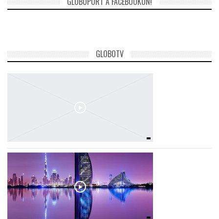
GLOBOPORT A FACEBOOKON!
TROPICALMAGAZIN
GLOBOTV
GLOBOTV
AFRIKA TUDÁSTÁR
A NAP SZÉPE
LINKTR.EE
GLOBOZSARU
DOBRAVERO.HU