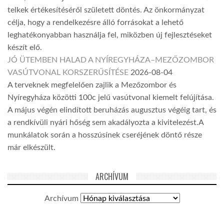
telkek értékesítéséről született döntés. Az önkormányzat
célja, hogy a rendelkezésre álló forrásokat a lehető
leghatékonyabban használja fel, miközben új fejlesztéseket
készít elő.
JÓ ÜTEMBEN HALAD A NYÍREGYHÁZA–MEZŐZOMBOR
VASÚTVONAL KORSZERŰSÍTÉSE
2026-08-04
A terveknek megfelelően zajlik a Mezőzombor és
Nyíregyháza közötti 100c jelű vasútvonal kiemelt felújítása.
A május végén elindított beruházás augusztus végéig tart, és
a rendkívüli nyári hőség sem akadályozta a kivitelezést.A
munkálatok során a hosszúsínek cseréjének döntő része
már elkészült.
ARCHÍVUM
Archívum