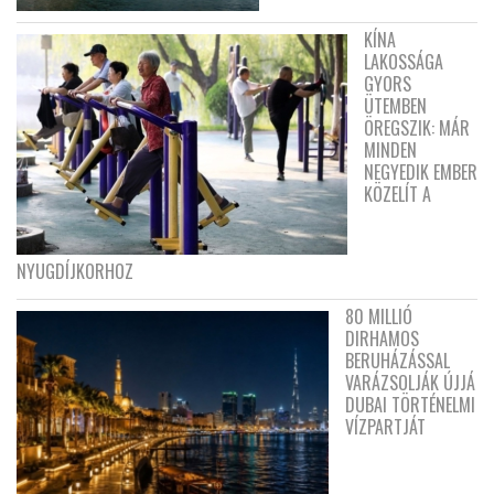
KÍNA
LAKOSSÁGA
GYORS
ÜTEMBEN
ÖREGSZIK: MÁR
MINDEN
NEGYEDIK EMBER
KÖZELÍT A
NYUGDÍJKORHOZ
80 MILLIÓ
DIRHAMOS
BERUHÁZÁSSAL
VARÁZSOLJÁK ÚJJÁ
DUBAI TÖRTÉNELMI
VÍZPARTJÁT