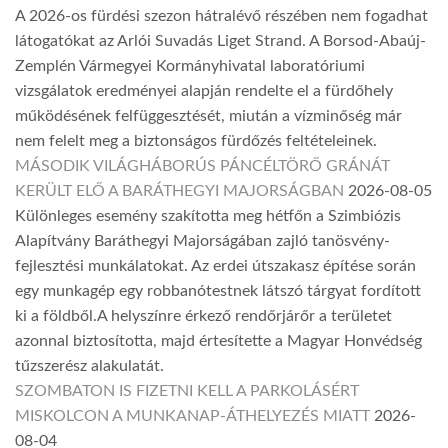
A 2026-os fürdési szezon hátralévő részében nem fogadhat
látogatókat az Arlói Suvadás Liget Strand. A Borsod-Abaúj-
Zemplén Vármegyei Kormányhivatal laboratóriumi
vizsgálatok eredményei alapján rendelte el a fürdőhely
működésének felfüggesztését, miután a vízminőség már
nem felelt meg a biztonságos fürdőzés feltételeinek.
MÁSODIK VILÁGHÁBORÚS PÁNCÉLTÖRŐ GRÁNÁT
KERÜLT ELŐ A BARÁTHEGYI MAJORSÁGBAN
2026-08-05
Különleges esemény szakította meg hétfőn a Szimbiózis
Alapítvány Baráthegyi Majorságában zajló tanösvény-
fejlesztési munkálatokat. Az erdei útszakasz építése során
egy munkagép egy robbanótestnek látszó tárgyat fordított
ki a földből.A helyszínre érkező rendőrjárőr a területet
azonnal biztosította, majd értesítette a Magyar Honvédség
tűzszerész alakulatát.
SZOMBATON IS FIZETNI KELL A PARKOLÁSÉRT
MISKOLCON A MUNKANAP-ÁTHELYEZÉS MIATT
2026-
08-04