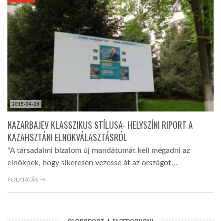
KÖZEL-KELET
AUSZTRÁLIA
A VILÁG ITTHON
2015-04-26
MÉDIA
NAZARBAJEV KLASSZIKUS STÍLUSA- HELYSZÍNI RIPORT A
KAZAHSZTÁNI ELNÖKVÁLASZTÁSRÓL
"A társadalmi bizalom új mandátumát kell megadni az
elnöknek, hogy sikeresen vezesse át az országot…
GLOBOTV BP
FOLYTATÁS →
HÍR3D