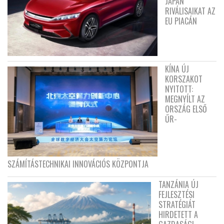
JAPÁN
RIVÁLISAIKAT AZ
EU PIACÁN
KÍNA ÚJ
KORSZAKOT
NYITOTT:
MEGNYÍLT AZ
ORSZÁG ELSŐ
ŰR-
SZÁMÍTÁSTECHNIKAI INNOVÁCIÓS KÖZPONTJA
TANZÁNIA ÚJ
FEJLESZTÉSI
STRATÉGIÁT
HIRDETETT A