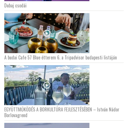
Dubaj csodái
LATIMO.HU
GLOBOBOOK
A budai Cafe 57 Blue étterem 6. a Tripadvisor budapesti listáján
EGYÜTTMŰKÖDÉS A BORKULTÚRA FEJLESZTÉSÉBEN – István Nádor
Borlovagrend