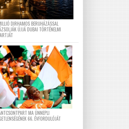
MILLIÓ DIRHAMOS BERUHÁZÁSSAL
ÁZSOLJÁK ÚJJÁ DUBAI TÖRTÉNELMI
PARTJÁT
FÁNTCSONTPART MA ÜNNEPLI
GETLENSÉGÉNEK 66. ÉVFORDULÓJÁT