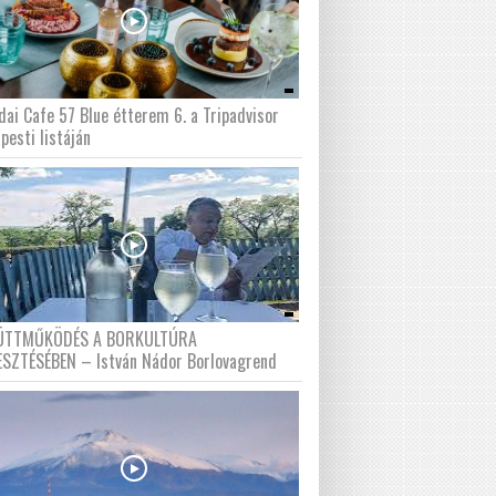
dai Cafe 57 Blue étterem 6. a Tripadvisor
pesti listáján
ÜTTMŰKÖDÉS A BORKULTÚRA
ESZTÉSÉBEN – István Nádor Borlovagrend