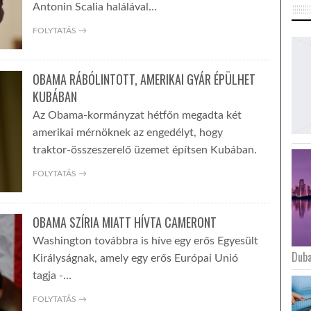
Antonin Scalia halálával…
FOLYTATÁS →
OBAMA RÁBÓLINTOTT, AMERIKAI GYÁR ÉPÜLHET
KUBÁBAN
Az Obama-kormányzat hétfőn megadta két
amerikai mérnöknek az engedélyt, hogy
traktor-összeszerelő üzemet építsen Kubában.
FOLYTATÁS →
OBAMA SZÍRIA MIATT HÍVTA CAMERONT
Washington továbbra is híve egy erős Egyesült
Duba
Királyságnak, amely egy erős Európai Unió
tagja -…
FOLYTATÁS →