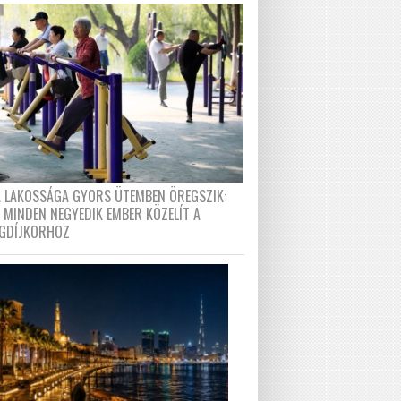
A LAKOSSÁGA GYORS ÜTEMBEN ÖREGSZIK:
 MINDEN NEGYEDIK EMBER KÖZELÍT A
GDÍJKORHOZ