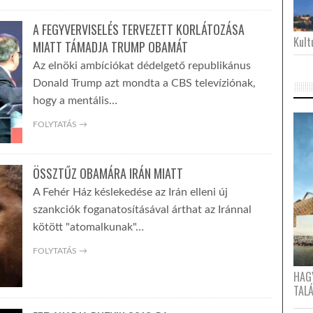
A FEGYVERVISELÉS TERVEZETT KORLÁTOZÁSA
Kultu
MIATT TÁMADJA TRUMP OBAMÁT
Az elnöki ambíciókat dédelgető republikánus
Donald Trump azt mondta a CBS televíziónak,
hogy a mentális…
FOLYTATÁS →
ÖSSZTŰZ OBAMÁRA IRÁN MIATT
A Fehér Ház késlekedése az Irán elleni új
szankciók foganatosításával árthat az Iránnal
kötött "atomalkunak"…
FOLYTATÁS →
HAG
TAL