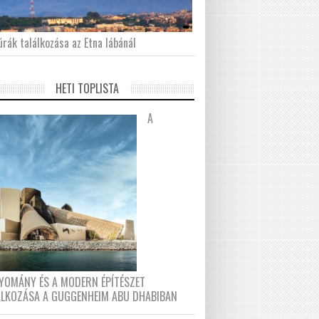
́rák találkozása az Etna lábánál
HETI TOPLISTA
A
YOMÁNY ÉS A MODERN ÉPÍTÉSZET
ÁLKOZÁSA A GUGGENHEIM ABU DHABIBAN