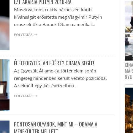
EZT AKARJA PUTYIN 2016-RA
Moszkva konstruktív párbeszéd iránti
kívánságát erősítette meg Vlagyimir Putyin
orosz elnök a Barack Obama amerikai…
FOLYTATÁS →
ÉLETFOGYTIGLAN FŰÉRT? OBAMA SEGÍT!
KÍN
MÁR
Az Egyesült Államok a történelem során
NYU
rengeteg mindenben került vezető pozícióba.
Az elmúlt egy-két évtizedben…
FOLYTATÁS →
PONTOSAN OLYANOK, MINT MI – OBAMA A
MENEKÜLTEK MELLETT