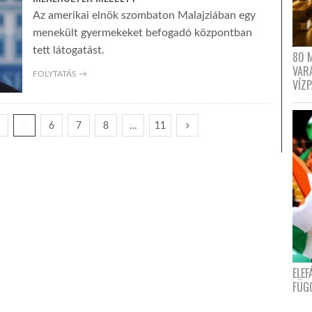
Az amerikai elnök szombaton Malajziában egy
menekült gyermekeket befogadó központban
tett látogatást.
80 
VAR
FOLYTATÁS →
VÍZ
4
5
6
7
8
…
11
ELE
FÜG