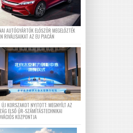
ÍNAI AUTÓGYÁRTÓK ELŐSZÖR MEGELŐZTÉK
N RIVÁLISAIKAT AZ EU PIACÁN
A ÚJ KORSZAKOT NYITOTT: MEGNYÍLT AZ
ZÁG ELSŐ ŰR-SZÁMÍTÁSTECHNIKAI
OVÁCIÓS KÖZPONTJA