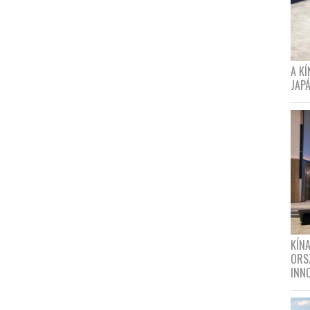
A K
JAPÁ
KÍN
ORS
INN