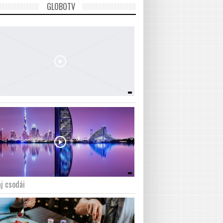
GLOBOTV
j csodái