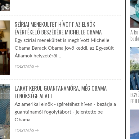
SZÍRIAI MENEKÜLTET HÍVOTT AZ ELNÖK
ÉVÉRTÉKELŐ BESZÉDÉRE MICHELLE OBAMA
A bu
buda
Egy szíriai menekültet is meghívott Michelle
Obama Barack Obama jövő keddi, az Egyesült
Államok helyzetéről…
FOLYTATÁS →
LAKAT KERÜL GUANTANAMÓRA, MÉG OBAMA
EGY
ELNÖKSÉGE ALATT
FEJL
Az amerikai elnök - ígéretéhez híven - bezárja a
guantánamói fogolytábort - jelentette be
Obama…
FOLYTATÁS →